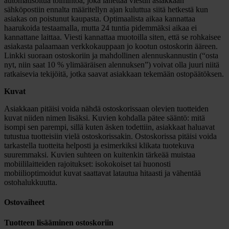
automatisoitua toimintoa, joka lähettää viestin asiakkaan
sähköpostiin ennalta määritellyn ajan kuluttua siitä hetkestä kun
asiakas on poistunut kaupasta. Optimaalista aikaa kannattaa
haarukoida testaamalla, mutta 24 tuntia pidemmäksi aikaa ei
kannattane laittaa. Viesti kannattaa muotoilla siten, että se rohkaisee
asiakasta palaamaan verkkokauppaan jo kootun ostoskorin ääreen.
Linkki suoraan ostoskoriin ja mahdollinen alennuskannustin (“osta
nyt, niin saat 10 % ylimääräisen alennuksen”) voivat olla juuri niitä
ratkaisevia tekijöitä, jotka saavat asiakkaan tekemään ostopäätöksen.
Kuvat
Asiakkaan pitäisi voida nähdä ostoskorissaan olevien tuotteiden
kuvat niiden nimen lisäksi. Kuvien kohdalla pätee sääntö: mitä
isompi sen parempi, sillä kuten äsken todettiin, asiakkaat haluavat
tutustua tuotteisiin vielä ostoskorissakin. Ostoskorissa pitäisi voida
tarkastella tuotteita helposti ja esimerkiksi klikata tuotekuva
suuremmaksi. Kuvien suhteen on kuitenkin tärkeää muistaa
mobiililaitteiden rajoitukset: isokokoiset tai huonosti
mobiilioptimoidut kuvat saattavat latautua hitaasti ja vähentää
ostohalukkuutta.
Ostovaiheet
Tuotteen lisääminen ostoskoriin