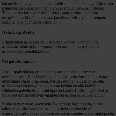
käyneelle tai tiettyä tuotetta tarkastelleelle henkilölle näytetään sinun
mainosbannereitasi, kun hän vierailee muilla verkkosivustoilla.
Tämä on siis loistava mahdollisuus saada asiakas tekemään
ostopäätös vielä siitä tuotteesta, jota hän ei viitsinyt aikaisemmin
ostaa tai joka unohtui ostoskoriin.
Asiakaspalvelu
Erinomainen asiakaspalvelu parantaa kaupan luotettavuutta
asiakkaan silmissä ja edesauttaa niin uusien kuin palaavienkin
asiakkaiden ostohalukkuutta.
Eri palvelukanavat
Asiakaspalvelukanavia kannattaa tarjota mahdollisimman
monipuolisesti. Kaikki eivät halua tarttua puhelimeen ja toiset taas
eivät tunne chatia omakseen. Perussääntönä voidaan pitää, että
asiakkaita pitää pystyä palvelemaan heidän omalla kielellään
vähintään puhelimitse ja sähköpostin kautta. Lisäksi myös chat ja
sähköiset lomakkeet ovat vakiintuneet asiakaspalvelukanavina.
Sosiaalisen median, ja etenkin Twitterin ja Facebookin, suosio
näkyy myös ihmisten tavassa olla yrityksiin yhteydessä.
Kansainvälisesti ollaan liikkumassa siihen suuntaan, että sähköpostin