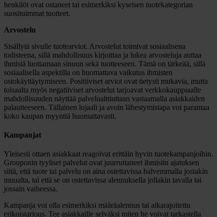
henkilöt ovat ostaneet tai esimerkiksi kyseisen tuotekategorian
suosituimmat tuotteet.
Arvostelu
Sisällytä sivulle tuotearviot. Arvostelut toimivat sosiaalisena
todisteena, sillä mahdollisuus kirjoittaa ja lukea arvosteluja auttaa
ihmisiä luottamaan sinuun sekä tuotteeseen. Tämä on tärkeää, sillä
sosiaalisella aspektilla on huomattava vaikutus ihmisten
ostokäyttäytymiseen. Positiiviset arviot ovat tietysti mukavia, mutta
toisaalta myös negatiiviset arvostelut tarjoavat verkkokauppiaalle
mahdollisuuden näyttää palvelualttiuttaan vastaamalla asiakkaiden
palautteeseen. Tällainen lojaali ja avoin lähestymistapa voi parantaa
koko kaupan myyntiä huomattavasti.
Kampanjat
Yleisesti ottaen asiakkaat reagoivat erittäin hyvin tuotekampanjoihin.
Grouponin tyyliset palvelut ovat juurruttaneet ihmisiin ajatuksen
siitä, että tuote tai palvelu on aina ostettavissa halvemmalla jostakin
muualta, tai että se on ostettavissa alennuksella jollakin tavalla tai
jossain vaiheessa.
Kampanja voi olla esimerkiksi määräalennus tai aikarajoitettu
erikoistarjous. Tee asiakkaille selväksi miten he voivat tarkastella