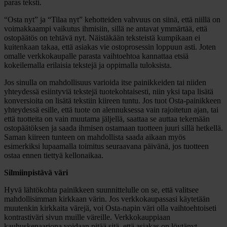
paras teksti.
“Osta nyt” ja “Tilaa nyt” kehotteiden vahvuus on siinä, että niillä on
voimakkaampi vaikutus ihmisiin, sillä ne antavat ymmärtää, että
ostopäätös on tehtävä nyt. Näistäkään teksteistä kumpikaan ei
kuitenkaan takaa, että asiakas vie ostoprosessin loppuun asti. Joten
omalle verkkokaupalle parasta vaihtoehtoa kannattaa etsiä
kokeilemalla erilaisia tekstejä ja oppimalla tuloksista.
Jos sinulla on mahdollisuus varioida itse painikkeiden tai niiden
yhteydessä esiintyviä tekstejä tuotekohtaisesti, niin yksi tapa lisätä
konversioita on lisätä tekstiin kiireen tuntu. Jos tuot Osta-painikkeen
yhteydessä esille, että tuote on alennuksessa vain rajoitetun ajan, tai
että tuotteita on vain muutama jäljellä, saattaa se auttaa tekemään
ostopäätöksen ja saada ihmisen ostamaan tuotteen juuri sillä hetkellä.
Saman kiireen tunteen on mahdollista saada aikaan myös
esimerkiksi lupaamalla toimitus seuraavana päivänä, jos tuotteen
ostaa ennen tiettyä kellonaikaa.
Silmiinpistävä väri
Hyvä lähtökohta painikkeen suunnittelulle on se, että valitsee
mahdollisimman kirkkaan värin. Jos verkkokaupassasi käytetään
muutenkin kirkkaita värejä, voi Osta-napin väri olla vaihtoehtoiseti
kontrastiväri sivun muille väreille. Verkkokauppiaan
kauhuskenaariona voidaan pitää sitä, että asiakas on löytänyt