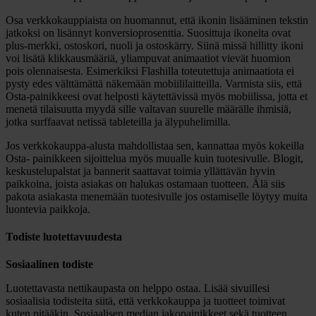
Osa verkkokauppiaista on huomannut, että ikonin lisääminen tekstin
jatkoksi on lisännyt konversioprosenttia. Suosittuja ikoneita ovat
plus-merkki, ostoskori, nuoli ja ostoskärry. Siinä missä hillitty ikoni
voi lisätä klikkausmääriä, yliampuvat animaatiot vievät huomion
pois olennaisesta. Esimerkiksi Flashilla toteutettuja animaatiota ei
pysty edes välttämättä näkemään mobiililaitteilla. Varmista siis, että
Osta-painikkeesi ovat helposti käytettävissä myös mobiilissa, jotta et
menetä tilaisuutta myydä sille valtavan suurelle määrälle ihmisiä,
jotka surffaavat netissä tableteilla ja älypuhelimilla.
Jos verkkokauppa-alusta mahdollistaa sen, kannattaa myös kokeilla
Osta- painikkeen sijoittelua myös muualle kuin tuotesivulle. Blogit,
keskustelupalstat ja bannerit saattavat toimia yllättävän hyvin
paikkoina, joista asiakas on halukas ostamaan tuotteen. Älä siis
pakota asiakasta menemään tuotesivulle jos ostamiselle löytyy muita
luontevia paikkoja.
Todiste luotettavuudesta
Sosiaalinen todiste
Luotettavasta nettikaupasta on helppo ostaa. Lisää sivuillesi
sosiaalisia todisteita siitä, että verkkokauppa ja tuotteet toimivat
kuten pitääkin. Sosiaalisen median jakopainikkeet sekä tuotteen