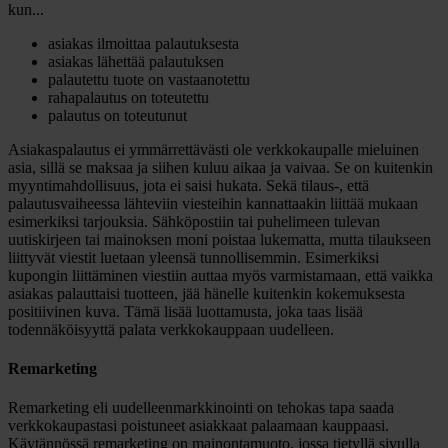
kun...
asiakas ilmoittaa palautuksesta
asiakas lähettää palautuksen
palautettu tuote on vastaanotettu
rahapalautus on toteutettu
palautus on toteutunut
Asiakaspalautus ei ymmärrettävästi ole verkkokaupalle mieluinen
asia, sillä se maksaa ja siihen kuluu aikaa ja vaivaa. Se on kuitenkin
myyntimahdollisuus, jota ei saisi hukata. Sekä tilaus-, että
palautusvaiheessa lähteviin viesteihin kannattaakin liittää mukaan
esimerkiksi tarjouksia. Sähköpostiin tai puhelimeen tulevan
uutiskirjeen tai mainoksen moni poistaa lukematta, mutta tilaukseen
liittyvät viestit luetaan yleensä tunnollisemmin. Esimerkiksi
kupongin liittäminen viestiin auttaa myös varmistamaan, että vaikka
asiakas palauttaisi tuotteen, jää hänelle kuitenkin kokemuksesta
positiivinen kuva. Tämä lisää luottamusta, joka taas lisää
todennäköisyyttä palata verkkokauppaan uudelleen.
Remarketing
Remarketing eli uudelleenmarkkinointi on tehokas tapa saada
verkkokaupastasi poistuneet asiakkaat palaamaan kauppaasi.
Käytännössä remarketing on mainontamuoto, jossa tietyllä sivulla