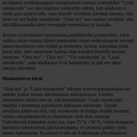
on linjassa verkkokauppasi ostoprosessin kanssa: esimerkiksi “Lisää
ostoskoriin” voi olla looginen vaihtoehto silloin, kun asiakasta ei
viedä pois tuotesivulta, vaan hänelle viestitään jotenkin muuten, että
tuote on nyt lisätty ostoskoriin. “Osta nyt” taas saattaa viestittää, että
tätä klikkaamalla siirryt eteenpäin esimerkiksi jo kassalle.
Ihmiset ovat tottuneet tietynlaisiin painikkeisiin ja teksteihin. Joten
vaikka onkin viisasta lähteä miettimään oman verkkokaupan tekstejä
ottaen huomioon oma brändi ja tuotteiden luonne, kannattaa pitää
huoli siitä, ettei sanamuoto karkaa liian kauaksi ihmisille tutuista
lauseista: “Osta nyt”, “Tilaa nyt”, “Vie ostoskoriin” ja “Lisää
ostoskoriin”, jotta asiakkaasi eivät hämmenny ja jätä sen takia
ostosta tekemättä.
Houkutteleva teksti
“Osta nyt” ja “Lisää ostoskoriin” tekstien konversiopotentiaalia on
tutkittu jonkin verran ulkomaisissa tutkimuksissa. Yleinen
johtopäätös tuntuu olevan, että keskimäärin “Lisää ostoskoriin” -
tekstillä varustettuja painikkeita klikataan enemmän. Tämän
arvellaan johtuvan siitä, että ostoskoriin on helppo lisäillä tuotteita,
vaikka ostopäätöksestä ei oltaisikaan vielä ihan varmoja.
Valitettavasti kuitenkin suuri osa, jopa 35 % - 50 %, verkkokaupassa
kootuista ostoskoreista jää lunastamatta, eli prosessi päättyy juuri
ennen maksamista. Kyseessä ei siis ole kuitenkaan ylivoimaisesti