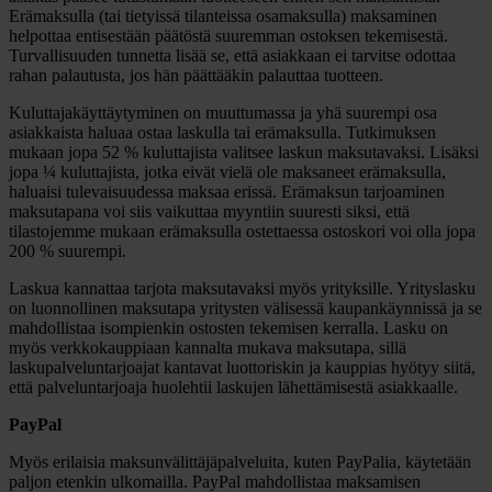
Erämaksulla (tai tietyissä tilanteissa osamaksulla) maksaminen
helpottaa entisestään päätöstä suuremman ostoksen tekemisestä.
Turvallisuuden tunnetta lisää se, että asiakkaan ei tarvitse odottaa
rahan palautusta, jos hän päättääkin palauttaa tuotteen.
Kuluttajakäyttäytyminen on muuttumassa ja yhä suurempi osa
asiakkaista haluaa ostaa laskulla tai erämaksulla. Tutkimuksen
mukaan jopa 52 % kuluttajista valitsee laskun maksutavaksi. Lisäksi
jopa ¼ kuluttajista, jotka eivät vielä ole maksaneet erämaksulla,
haluaisi tulevaisuudessa maksaa erissä. Erämaksun tarjoaminen
maksutapana voi siis vaikuttaa myyntiin suuresti siksi, että
tilastojemme mukaan erämaksulla ostettaessa ostoskori voi olla jopa
200 % suurempi.
Laskua kannattaa tarjota maksutavaksi myös yrityksille. Yrityslasku
on luonnollinen maksutapa yritysten välisessä kaupankäynnissä ja se
mahdollistaa isompienkin ostosten tekemisen kerralla. Lasku on
myös verkkokauppiaan kannalta mukava maksutapa, sillä
laskupalveluntarjoajat kantavat luottoriskin ja kauppias hyötyy siitä,
että palveluntarjoaja huolehtii laskujen lähettämisestä asiakkaalle.
PayPal
Myös erilaisia maksunvälittäjäpalveluita, kuten PayPalia, käytetään
paljon etenkin ulkomailla. PayPal mahdollistaa maksamisen