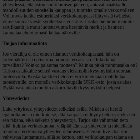
yhteydessä, että oston suorittamisen jälkeen, antavat asiakkaille
mahdollisuuden suositella kauppaa ja tuotteita omalle verkostolleen.
Voit myös kerätä esimerkiksi verkkokauppaasi liittyvistä twiiteistä
viimeisimmät viestit syötteeksi sivustolle. Lisäksi aiemmin mainitut
sertifikaatit ja muut luotettavuutta herättävät merkit ja bannerit
kannattaa ehdottomasti laittaa näkyville.
Tarjoa informaatiota
Jos vierailija ei ole ennen tilannut verkkokaupastasi, hän on
todennäköisesti epävarma monesta eri asiasta: Onko tämä
turvallista? Voinko palauttaa tuotteen? Kuinka pitkä toimitusaika on?
Tarjoa asiakkaille selkeä vastaus yleisimpiin kysymyksiin suoraan
tuotesivulla. Koska kaikkea tietoa ei voi kuitenkaan mahduttaa
tuotesivuille, on monella verkkokaupalla UKK-osio, josta asiakas
löytää vastauksia muihin askarruttaviin kysymyksiin helposti.
Yhteystiedot
Laita yrityksesi yhteystiedot selkeästi esille. Mikään ei herätä
epäluottamusta niin kuin se, että kaupasta ei löydy tietoa yrityksestä
sen takana, eikä selkeitä yhteystietoja. Tarjoa siis vähintään tieto
siitä, kuinka verkkokaupan ylläpitäjään saa yhteyden ja mielellään
muutama eri kanava yhteyden ottamiseen. Etenkin live-chat voi
vahvistaa luottamusta, sillä se kertoo, että verkkokaupan takana on