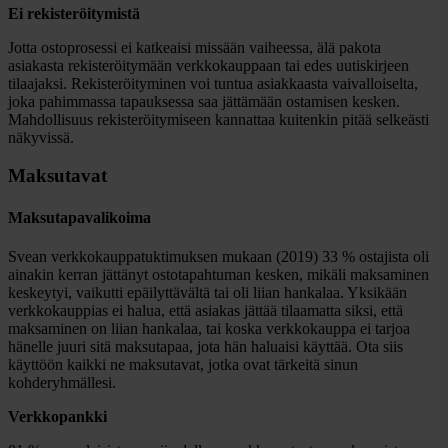
Ei rekisteröitymistä
Jotta ostoprosessi ei katkeaisi missään vaiheessa, älä pakota
asiakasta rekisteröitymään verkkokauppaan tai edes uutiskirjeen
tilaajaksi. Rekisteröityminen voi tuntua asiakkaasta vaivalloiselta,
joka pahimmassa tapauksessa saa jättämään ostamisen kesken.
Mahdollisuus rekisteröitymiseen kannattaa kuitenkin pitää selkeästi
näkyvissä.
Maksutavat
Maksutapavalikoima
Svean verkkokauppatuktimuksen mukaan (2019) 33 % ostajista oli
ainakin kerran jättänyt ostotapahtuman kesken, mikäli maksaminen
keskeytyi, vaikutti epäilyttävältä tai oli liian hankalaa. Yksikään
verkkokauppias ei halua, että asiakas jättää tilaamatta siksi, että
maksaminen on liian hankalaa, tai koska verkkokauppa ei tarjoa
hänelle juuri sitä maksutapaa, jota hän haluaisi käyttää. Ota siis
käyttöön kaikki ne maksutavat, jotka ovat tärkeitä sinun
kohderyhmällesi.
Verkkopankki