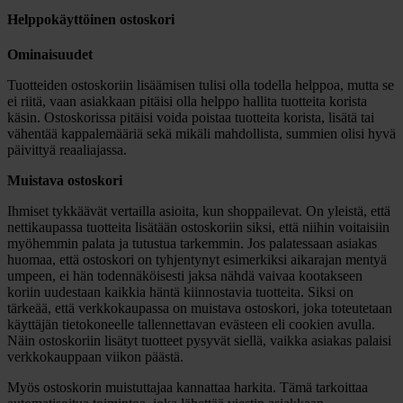
Helppokäyttöinen ostoskori
Ominaisuudet
Tuotteiden ostoskoriin lisäämisen tulisi olla todella helppoa, mutta se
ei riitä, vaan asiakkaan pitäisi olla helppo hallita tuotteita korista
käsin. Ostoskorissa pitäisi voida poistaa tuotteita korista, lisätä tai
vähentää kappalemääriä sekä mikäli mahdollista, summien olisi hyvä
päivittyä reaaliajassa.
Muistava ostoskori
Ihmiset tykkäävät vertailla asioita, kun shoppailevat. On yleistä, että
nettikaupassa tuotteita lisätään ostoskoriin siksi, että niihin voitaisiin
myöhemmin palata ja tutustua tarkemmin. Jos palatessaan asiakas
huomaa, että ostoskori on tyhjentynyt esimerkiksi aikarajan mentyä
umpeen, ei hän todennäköisesti jaksa nähdä vaivaa kootakseen
koriin uudestaan kaikkia häntä kiinnostavia tuotteita. Siksi on
tärkeää, että verkkokaupassa on muistava ostoskori, joka toteutetaan
käyttäjän tietokoneelle tallennettavan evästeen eli cookien avulla.
Näin ostoskoriin lisätyt tuotteet pysyvät siellä, vaikka asiakas palaisi
verkkokauppaan viikon päästä.
Myös ostoskorin muistuttajaa kannattaa harkita. Tämä tarkoittaa