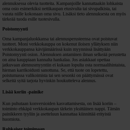
alennuksessa olevia tuotteita. Kampanjoille kannattaakin lohkaista
oma osio esimerkiksi nettikaupan etusivulta tai sivupalkista, tai
varata niille kokonaan oma sivu. Lisäksi tieto alennuksesta on myös
tärkeää tuoda esille tuotesivulla.
Poistomyynti
Oma kampanjaluokkansa tai alennusperusteensa ovat poistuvat
tuotteet. Moni verkkokauppa on kokenut iloisen yllätyksen niin
verkkokauppansa kävijämäärissä kuin myynnissä lisättyään
Poistomyynti osion. Alennuksen antaminen ilman selkeää perustetta
on aina kauppiaan kannalta hankalaa. Jos asiakkaat opettaa
jatkuvaan alennusmyyntiin ei kukaan lopulta osta normaalihintaista,
hieman karrikoidusti sanottuna. Se, että tuote on lopetettu,
poistumassa valikoimista tai sen sesonki on päättymässä ovat
selkeitä syitä tarjota hyvinkin houkutteleva alennus.
Lisää koriin -painike
Kun puhutaan konversioiden kasvattamisesta, on lisää koriin –
toiminto ehkäpä verkkokaupan tärkein yksittäinen nappi. Tämän
painikkeen tyyliin ja asetteluun kannattaa kiinnittää erityistä
huomiota.
Rohkaisee toimimaan