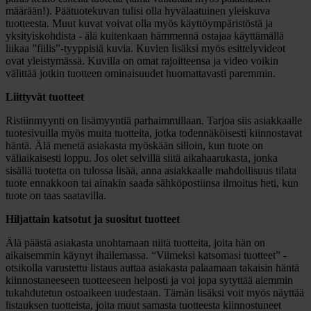
määrään!). Päätuotekuvan tulisi olla hyvälaatuinen yleiskuva
tuotteesta. Muut kuvat voivat olla myös käyttöympäristöstä ja
yksityiskohdista - älä kuitenkaan hämmennä ostajaa käyttämällä
liikaa ”fiilis”-tyyppisiä kuvia. Kuvien lisäksi myös esittelyvideot
ovat yleistymässä. Kuvilla on omat rajoitteensa ja video voikin
välittää jotkin tuotteen ominaisuudet huomattavasti paremmin.
Liittyvät tuotteet
Ristiinmyynti on lisämyyntiä parhaimmillaan. Tarjoa siis asiakkaalle
tuotesivuilla myös muita tuotteita, jotka todennäköisesti kiinnostavat
häntä. Älä menetä asiakasta myöskään silloin, kun tuote on
väliaikaisesti loppu. Jos olet selvillä siitä aikahaarukasta, jonka
sisällä tuotetta on tulossa lisää, anna asiakkaalle mahdollisuus tilata
tuote ennakkoon tai ainakin saada sähköpostiinsa ilmoitus heti, kun
tuote on taas saatavilla.
Hiljattain katsotut ja suositut tuotteet
Älä päästä asiakasta unohtamaan niitä tuotteita, joita hän on
aikaisemmin käynyt ihailemassa. “Viimeksi katsomasi tuotteet” -
otsikolla varustettu listaus auttaa asiakasta palaamaan takaisin häntä
kiinnostaneeseen tuotteeseen helposti ja voi jopa sytyttää aiemmin
tukahdutetun ostoaikeen uudestaan. Tämän lisäksi voit myös näyttää
listauksen tuotteista, joita muut samasta tuotteesta kiinnostuneet