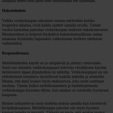
kaupasta ennen kuin pääsi edes tutustumaan sen tarjontaan.
Hakutoiminto
Vaikka verkkokaupan rakentaisi omasta mielestään kuinka
loogiseksi tahansa, eivät kaikki ajattele samalla tavalla. Tämän
vuoksi kannattaa panostaa verkkokaupan sisäiseen hakukoneeseen.
Monipuolinen ja helposti löydettävä hakutoiminnallisuus auttaa
asiakasta löytämään laajastakin valikoimasta itselleen mieluisan
vaihtoehdon.
Responsiivisuus
Mobiililaitteiden käyttö on jo arkipäivää ja yleistyy entisestään.
Suuri osa sinunkin verkkokauppaasi tulevista vierailijoista käyttää
tietokoneen sijaan älypuhelinta tai tablettia. Verkkokauppasi on siis
ehdottomasti toimittava täydellisesti kaikilla laitteilla ja selaimilla.
Muista, että tämä koskee myös maksusivua, joka usein saatetaan
unohtaa. Tämän lisäksi mobiiliostaminen ja mobiilioptimoitu
verkkokauppa korostuu silloin, kun asiakas on ostoksilla fyysisessä
kaupassa.
Ihmiset tarkastelevat usein tuotteita netissä samalla kun kiertelevät
kivijalkakaupassa. Mobiilikauppa palvelee siis myös fyysisen
kaupan tarpeita ja myyntiä. Tärkeää on myös, että asiakas pystyy