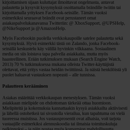
kirjoittamisen sijaan kuluttajat ilmoittavat ongelmasta, antavat
palautetta ja kysyvät kysymyksiä osoittamalla brändille twiitin tai
kirjoittamalla yrityksen Facebook-seinälle. Tämän vuoksi
esimerkiksi seuraavat brändit ovat perustaneet omat
asiakaspalvelukanavansa Twitteriin: @ XboxSupport, @UPSHelp,
@NikeSupport ja @AmazonHelp.
Myös Facebookin puolella verkkokaupoille satelee palautetta sekä
kysymyksiä. Hyvä esimerkki tästä on Zalando, jonka Facebook-
seinällä keskustelu käy välillä hyvinkin vilkkaana. Sosiaalinen
media on siis loistava tapa palvella asiakkaita, mutta myös
haasteellinen. Erään tutkimuksen mukaan (Search Engine Watch,
2013) 70 % tutkimuksessa mukana olleista Twitter-käyttäjistä
olettavat, että yritys vastaa heidän twiittiinsä. Ja näistä henkilöistä yli
puolet haluavat vastauksen nopeasti – alle tunnissa.
Palautteen kerääminen
Asiakas määrittää verkkokaupan menestyksen. Tämän vuoksi
asiakkaan mielipide on ehdottoman tärkeää ottaa huomioon.
Mielipiteitä ja kokemuksia kannattaakin kysyä asiakkailta aktiivisesti
ja lähellä ostohetkeä tai sivustolla vierailua, kun tapahtuma on vielä
tuoreessa muistissa. Jos vastausprosentit ovat alhaisia, voit tarjota
vastaajille esimerkiksi alennuskoodia tai ilmaisia toimituskuluja
palkinnoksi – ja näin nostaa myös konversion mahdollisuutta.