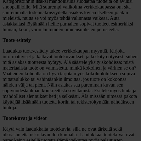
Kategorisoinnin lisäksi mahdollisuus suodattaa tuotteita on avuksi
shoppailijoille. Mitä suurempi valikoima verkkokaupassa on, sitä
suuremmalla todennäköisyydellä asiakas löytää itselleen jotakin
mieleistä, mutta se voi myös tehdä valinnasta vaikeaa. Auta
asiakkaitasi löytämään heille parhaiten sopivat tuotteet esimerkiksi
hinnan, koon, värin tai muiden ominaisuuksien perusteella.
Tuote-esittely
Laadukas tuote-esittely tukee verkkokaupan myyntiä. Kirjoita
informatiiviset ja kattavat tuotekuvaukset, ja keskity erityisesti siihen
mitä asiakas tuotteesta hyötyy. Älä säästele yksityiskohdissa: mistä
materiaalista tuote on valmistettu, minkä kokoinen ja värinen se on?
Vaatteiden kohdalla on hyvä tarjota myös kokoluokitukseen sopiva
mittataulukko tai vähintäänkin ilmoittaa, jos tuote on kokoonsa
nähden väljä tai pieni. Näin asiakas saa paremman kuvan sen
sopivuudesta ilman konkreettista sovittamista. Esittele myös hinta ja
mahdolliset alennukset heti ja selkeästi. Älä missään nimessä pakota
käyttäjää lisäämään tuotetta koriin tai rekisteröitymään nähdäkseen
hintoja.
Tuotekuvat ja videot
Käytä vain laadukkaita tuotekuvia, sillä ne ovat tärkeitä sekä
ulkoasun että uskottavuuden kannalta. Laadukkaat tuotekuvat ovat
paras keino esitellä tuotetta (tämä vaikuttaa myös palautusten