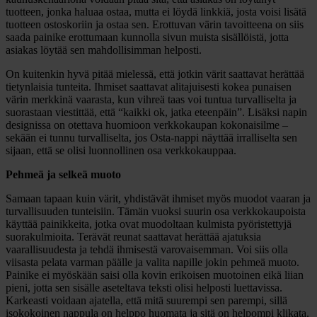
tuotteen, jonka haluaa ostaa, mutta ei löydä linkkiä, josta voisi lisätä
tuotteen ostoskoriin ja ostaa sen. Erottuvan värin tavoitteena on siis
saada painike erottumaan kunnolla sivun muista sisällöistä, jotta
asiakas löytää sen mahdollisimman helposti.
On kuitenkin hyvä pitää mielessä, että jotkin värit saattavat herättää
tietynlaisia tunteita. Ihmiset saattavat alitajuisesti kokea punaisen
värin merkkinä vaarasta, kun vihreä taas voi tuntua turvalliselta ja
suorastaan viestittää, että “kaikki ok, jatka eteenpäin”. Lisäksi napin
designissa on otettava huomioon verkkokaupan kokonaisilme –
sekään ei tunnu turvalliselta, jos Osta-nappi näyttää irralliselta sen
sijaan, että se olisi luonnollinen osa verkkokauppaa.
Pehmeä ja selkeä muoto
Samaan tapaan kuin värit, yhdistävät ihmiset myös muodot vaaran ja
turvallisuuden tunteisiin. Tämän vuoksi suurin osa verkkokaupoista
käyttää painikkeita, jotka ovat muodoltaan kulmista pyöristettyjä
suorakulmioita. Terävät reunat saattavat herättää ajatuksia
vaarallisuudesta ja tehdä ihmisestä varovaisemman. Voi siis olla
viisasta pelata varman päälle ja valita napille jokin pehmeä muoto.
Painike ei myöskään saisi olla kovin erikoisen muotoinen eikä liian
pieni, jotta sen sisälle aseteltava teksti olisi helposti luettavissa.
Karkeasti voidaan ajatella, että mitä suurempi sen parempi, sillä
isokokoinen nappula on helppo huomata ja sitä on helpompi klikata.