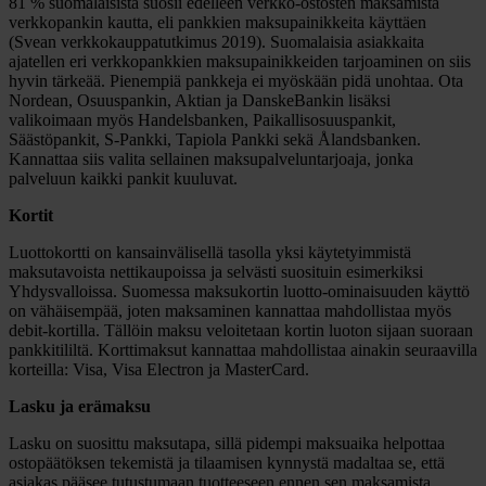
81 % suomalaisista suosii edelleen verkko-ostosten maksamista
verkkopankin kautta, eli pankkien maksupainikkeita käyttäen
(Svean verkkokauppatutkimus 2019). Suomalaisia asiakkaita
ajatellen eri verkkopankkien maksupainikkeiden tarjoaminen on siis
hyvin tärkeää. Pienempiä pankkeja ei myöskään pidä unohtaa. Ota
Nordean, Osuuspankin, Aktian ja DanskeBankin lisäksi
valikoimaan myös Handelsbanken, Paikallisosuuspankit,
Säästöpankit, S-Pankki, Tapiola Pankki sekä Ålandsbanken.
Kannattaa siis valita sellainen maksupalveluntarjoaja, jonka
palveluun kaikki pankit kuuluvat.
Kortit
Luottokortti on kansainvälisellä tasolla yksi käytetyimmistä
maksutavoista nettikaupoissa ja selvästi suosituin esimerkiksi
Yhdysvalloissa. Suomessa maksukortin luotto-ominaisuuden käyttö
on vähäisempää, joten maksaminen kannattaa mahdollistaa myös
debit-kortilla. Tällöin maksu veloitetaan kortin luoton sijaan suoraan
pankkitililtä. Korttimaksut kannattaa mahdollistaa ainakin seuraavilla
korteilla: Visa, Visa Electron ja MasterCard.
Lasku ja erämaksu
Lasku on suosittu maksutapa, sillä pidempi maksuaika helpottaa
ostopäätöksen tekemistä ja tilaamisen kynnystä madaltaa se, että
asiakas pääsee tutustumaan tuotteeseen ennen sen maksamista.