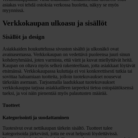
asiakas voi tehdä ostoksia verkossa huoletta, näkyy se myös
myynnissä.
Verkkokaupan ulkoasu ja sisällöt
Sisällöt ja design
Asiakkaiden houkuttelussa sivuston sisältö ja ulkonäkö ovat
avainasemassa. Verkkokaupan on vedettävä puoleensa juuri sinun
kohderyhmääsi, joten varmista, että värit ja kuvat miellyttävät heitä.
Kaupan on oltava myös selkeä rakenteeltaan, jotta asiakkaat löytävät
etsimänsä. Verkkokaupassa kuluttaja ei voi konkreettisesti tutkia tai
sovittaa haluamiaan tuotteita, jolloin tuotekuvaukset nousevat
tärkeään asemaan. Tarjoamalla laadukkaat tuotekuvaukset
verkkokauppa tarjoaa asiakkailleen tarpeeksi tietoa ostopäätöksensä
tueksi, ja voi näin pienentää myös palautusten määrää.
Tuotteet
Kategorisointi ja suodattaminen
Tuotesivut ovat nettikaupan tärkein sisältö. Tuotteet tulee
kategorisoida järkevästi, jotta ne ovat helposti löydettävissä.