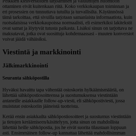
Pelkkien kieliversioiden tarjoaminen ja valuuttojen huomioon
ottaminen eivät kuitenkaan riitä. Koko verkkokaupan toiminnan ja
eri prosessien on tunnuttava tutuilta ja turvallisilta. Käytännössä
tämä tarkoittaa, että sivuilla tarjotaan samanlaista informaatiota, kuin
ruotsalaisissa verkkokaupoissa normaalisti, eli esimerkiksi lakitekstit
ovat samat ja löytyvät tutusta paikasta. Lisäksi sinun on tarjottava ne
maksutavat, jotka ovat suosittuja kohdemaassasi - muuten konversiot
voivat jäädä vähäisiksi.
Viestintä ja markkinointi
Jälkimarkkinointi
Seuranta sähköpostilla
Hyväksi havaittu tapa vähentää ostoskorin hylkäämismääriä, on
lähettää sähköpostiosoitteensa ja suostumuksensa viestintään
antaneille asiakkaalle follow-up-viesti, eli sähköpostiviesti, jossa
muistutat ostoskoriin jääneistä tuotteista.
Kerää ensin asiakkailta sähköpostiosoitteet ja suostumus viestintään
ja tietojen keräämiseen/käsittelyyn, jotta sinun on mahdollista
lähettää heille sähköpostia, jos he eivät suorita tilaustaan loppuun
asti. Ensimmäinen follow-up kannattaa lähettää mahdollisimman