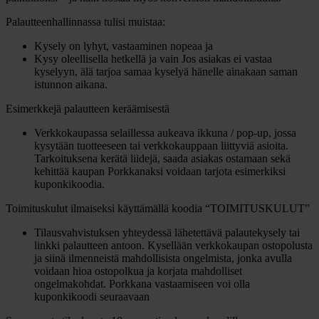
Palautteenhallinnassa tulisi muistaa:
Kysely on lyhyt, vastaaminen nopeaa ja
Kysy oleellisella hetkellä ja vain Jos asiakas ei vastaa
kyselyyn, älä tarjoa samaa kyselyä hänelle ainakaan saman
istunnon aikana.
Esimerkkejä palautteen keräämisestä
Verkkokaupassa selaillessa aukeava ikkuna / pop-up, jossa
kysytään tuotteeseen tai verkkokauppaan liittyviä asioita.
Tarkoituksena kerätä liidejä, saada asiakas ostamaan sekä
kehittää kaupan Porkkanaksi voidaan tarjota esimerkiksi
kuponkikoodia.
Toimituskulut ilmaiseksi käyttämällä koodia “TOIMITUSKULUT”
Tilausvahvistuksen yhteydessä lähetettävä palautekysely tai
linkki palautteen antoon. Kysellään verkkokaupan ostopolusta
ja siinä ilmenneistä mahdollisista ongelmista, jonka avulla
voidaan hioa ostopolkua ja korjata mahdolliset
ongelmakohdat. Porkkana vastaamiseen voi olla
kuponkikoodi seuraavaan