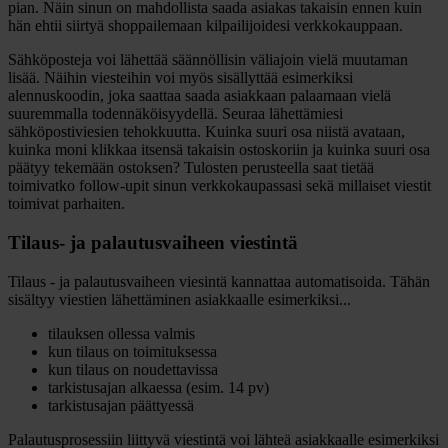
pian. Näin sinun on mahdollista saada asiakas takaisin ennen kuin
hän ehtii siirtyä shoppailemaan kilpailijoidesi verkkokauppaan.
Sähköposteja voi lähettää säännöllisin väliajoin vielä muutaman
lisää. Näihin viesteihin voi myös sisällyttää esimerkiksi
alennuskoodin, joka saattaa saada asiakkaan palaamaan vielä
suuremmalla todennäköisyydellä. Seuraa lähettämiesi
sähköpostiviesien tehokkuutta. Kuinka suuri osa niistä avataan,
kuinka moni klikkaa itsensä takaisin ostoskoriin ja kuinka suuri osa
päätyy tekemään ostoksen? Tulosten perusteella saat tietää
toimivatko follow-upit sinun verkkokaupassasi sekä millaiset viestit
toimivat parhaiten.
Tilaus- ja palautusvaiheen viestintä
Tilaus - ja palautusvaiheen viesintä kannattaa automatisoida. Tähän
sisältyy viestien lähettäminen asiakkaalle esimerkiksi...
tilauksen ollessa valmis
kun tilaus on toimituksessa
kun tilaus on noudettavissa
tarkistusajan alkaessa (esim. 14 pv)
tarkistusajan päättyessä
Palautusprosessiin liittyvä viestintä voi lähteä asiakkaalle esimerkiksi