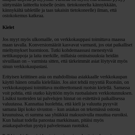
siirtymään laitteelta toiselle (esim. tietokoneelta kännykkään,
kännykältä tabletille ja taas takaisin tietokoneelle) ilman, että
ostokokemus katkeaa.
Kielet
Jos myyt myös ulkomaille, on verkkokauppasi toimittava maassa
maan tavalla. Konversiomäärät kasvavat varmasti, jos otat paikalliset
mieltymykset huomioon. Tutki kohdemaassasi menestyviä
nettikauppoja ja laita merkille, millaisia ominaisuuksia heidän
sivuillaan on – varmista sitten, että tärkeimmät asiat löytyvät myös
sinun verkkokaupastasi.
Erityisen kriittinen asia on mahdollistaa asiakkaalle verkkokaupan
käyttö hänen omalla kielellään. Jos aiot tehdä myyntiä Ruotsiin, on
verkkokauppasi toimittava moitteettomasti ruotsin kielellä. Samassa
voit pohtia, että otatko käyttöön myös ruotsalaisen verkkotunnuksen.
Lisäksi tuotteiden tai palvelujen hinnat on esitettävä paikallisessa
valuutassa. Kannattaa huolehtia, että kieli ja valuutta pysyvät
samana läpi koko sivuston – kun asiakas on tekemässä ostosta
kruunuissa, ei summa saa yhtäkkiä maksusivulla muuttua euroiksi.
Kun haluat todella panostaa markkinaan, pitäisi myös
asiakaspalvelun pystyä palvelemaan ruotsiksi.