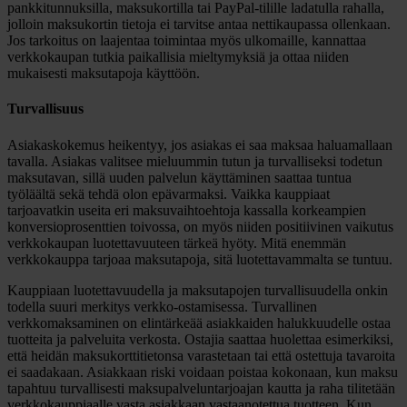
pankkitunnuksilla, maksukortilla tai PayPal-tilille ladatulla rahalla,
jolloin maksukortin tietoja ei tarvitse antaa nettikaupassa ollenkaan.
Jos tarkoitus on laajentaa toimintaa myös ulkomaille, kannattaa
verkkokaupan tutkia paikallisia mieltymyksiä ja ottaa niiden
mukaisesti maksutapoja käyttöön.
Turvallisuus
Asiakaskokemus heikentyy, jos asiakas ei saa maksaa haluamallaan
tavalla. Asiakas valitsee mieluummin tutun ja turvalliseksi todetun
maksutavan, sillä uuden palvelun käyttäminen saattaa tuntua
työläältä sekä tehdä olon epävarmaksi. Vaikka kauppiaat
tarjoavatkin useita eri maksuvaihtoehtoja kassalla korkeampien
konversioprosenttien toivossa, on myös niiden positiivinen vaikutus
verkkokaupan luotettavuuteen tärkeä hyöty. Mitä enemmän
verkkokauppa tarjoaa maksutapoja, sitä luotettavammalta se tuntuu.
Kauppiaan luotettavuudella ja maksutapojen turvallisuudella onkin
todella suuri merkitys verkko-ostamisessa. Turvallinen
verkkomaksaminen on elintärkeää asiakkaiden halukkuudelle ostaa
tuotteita ja palveluita verkosta. Ostajia saattaa huolettaa esimerkiksi,
että heidän maksukorttitietonsa varastetaan tai että ostettuja tavaroita
ei saadakaan. Asiakkaan riski voidaan poistaa kokonaan, kun maksu
tapahtuu turvallisesti maksupalveluntarjoajan kautta ja raha tilitetään
verkkokauppiaalle vasta asiakkaan vastaanotettua tuotteen. Kun