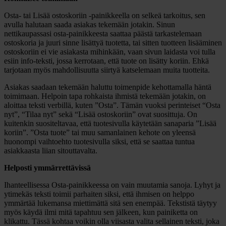
Osta- tai Lisää ostoskoriin -painikkeella on selkeä tarkoitus, sen
avulla halutaan saada asiakas tekemään jotakin. Sinun
nettikaupassasi osta-painikkeesta saattaa päästä tarkastelemaan
ostoskoria ja juuri sinne lisättyä tuotetta, tai sitten tuotteen lisääminen
ostoskoriin ei vie asiakasta mihinkään, vaan sivun laidasta voi tulla
esiin info-teksti, jossa kerrotaan, että tuote on lisätty koriin. Ehkä
tarjotaan myös mahdollisuutta siirtyä katselemaan muita tuotteita.
Asiakas saadaan tekemään haluttu toimenpide kehottamalla häntä
toimimaan. Helpoin tapa rohkaista ihmistä tekemään jotakin, on
aloittaa teksti verbillä, kuten ”Osta”. Tämän vuoksi perinteiset “Osta
nyt”, “Tilaa nyt” sekä “Lisää ostoskoriin” ovat suosittuja. On
kuitenkin suositeltavaa, että tuotesivulla käytetään sanaparia ”Lisää
koriin”. ”Osta tuote” tai muu samanlainen kehote on yleensä
huonompi vaihtoehto tuotesivulla siksi, että se saattaa tuntua
asiakkaasta liian sitouttavalta.
Helposti ymmärrettävissä
Ihanteellisessa Osta-painikkeessa on vain muutamia sanoja. Lyhyt ja
ytimekäs teksti toimii parhaiten siksi, että ihmisen on helppo
ymmärtää lukemansa miettimättä sitä sen enempää. Tekstistä täytyy
myös käydä ilmi mitä tapahtuu sen jälkeen, kun painiketta on
klikattu. Tässä kohtaa voikin olla viisasta valita sellainen teksti, joka