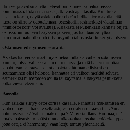
Ihmiset pitävät siitä, että tietävät onnistuneensa haluamassaan
toiminnassa. Pidä siis asiakas jatkuvasti ajan tasalla. Kun tuote
lisätään koriin, näytä asiakkaalle selkeän indikaattorin avulla, että
tuote on siirretty odottelemaan ostoskoriin (esimerkiksi yläkulman
”miniostoskori” voi avautua). Asiakasta ei kuitenkaan kannata ohjata
ostoskoriin tuotteen lisäyksen jälkeen, jos halutaan säilyttää
paremmat mahdollisuudet lisämyyntiin tai ostoskorin kerryttämiseen.
Ostamisen edistymisen seuranta
Asiakas haluaa varmasti myös tietää millaisia vaiheita ostamiseen
kuuluu, missä vaiheessa hän on menossa ja mitä hän voi odottaa
tapahtuvan seuraavaksi. Jotta ostotapahtuman edistymisen
seuraaminen olisi helppoa, kannattaa eri vaiheet merkitä selvästi
esimerkiksi numeroiden avulla tai käyttämällä näkyviä painikkeita,
jotka vievät eteenpäin.
Kassalla
Kun asiakas siirtyy ostoskorissa kassalle, kannattaa maksamisen eri
vaiheet näyttää hänelle selkeästi, esimerkiksi seuraavasti: 1.Anna
toimitusosoite 2.Valitse maksutapa 3.Vahvista tilaus. Huomaa, että
myös maksusivun pitäisi tuntua ulkoasultaan osalta verkkokauppaa,
jotta ostaja ei hämmenny, vaan ketju tuntuu yhtenäiseltä.