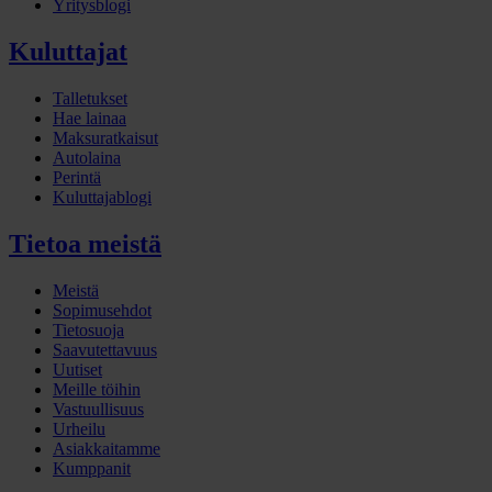
Yritysblogi
Kuluttajat
Talletukset
Hae lainaa
Maksuratkaisut
Autolaina
Perintä
Kuluttajablogi
Tietoa meistä
Meistä
Sopimusehdot
Tietosuoja
Saavutettavuus
Uutiset
Meille töihin
Vastuullisuus
Urheilu
Asiakkaitamme
Kumppanit