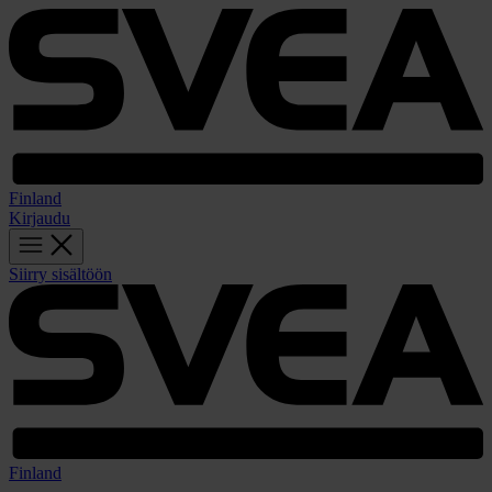
Finland
Kirjaudu
Siirry sisältöön
Finland