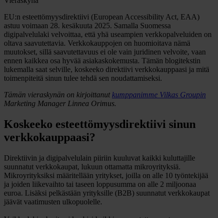
Vieraskynä
EU:n esteettömyysdirektiivi (European Accessibility Act, EAA)
astuu voimaan 28. kesäkuuta 2025. Samalla Suomessa
digipalvelulaki velvoittaa, että yhä useampien verkkopalveluiden on
oltava saavutettavia. Verkkokauppojen on huomioitava nämä
muutokset, sillä saavutettavuus ei ole vain juridinen velvoite, vaan
ennen kaikkea osa hyvää asiakaskokemusta. Tämän blogitekstin
lukemalla saat selville, koskeeko direktiivi verkkokauppaasi ja mitä
toimenpiteitä sinun tulee tehdä sen noudattamiseksi.
Tämän vieraskynän on kirjoittanut
kumppanimme Vilkas Groupin
Marketing Manager Linnea Orimus.
Koskeeko esteettömyysdirektiivi sinun
verkkokauppaasi?
Direktiivin ja digipalvelulain piiriin kuuluvat kaikki kuluttajille
suunnatut verkkokaupat, lukuun ottamatta mikroyrityksiä.
Mikroyrityksiksi määritellään yritykset, joilla on alle 10 työntekijää
ja joiden liikevaihto tai taseen loppusumma on alle 2 miljoonaa
euroa. Lisäksi pelkästään yrityksille (B2B) suunnatut verkkokaupat
jäävät vaatimusten ulkopuolelle.