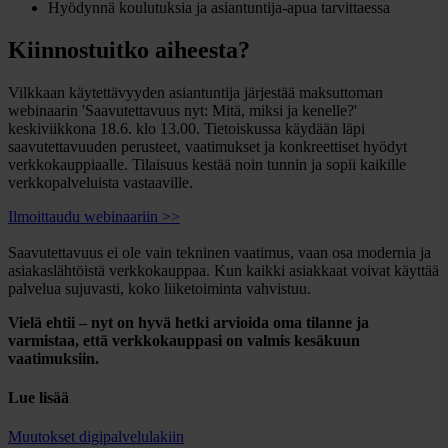
Hyödynnä koulutuksia ja asiantuntija-apua tarvittaessa
Kiinnostuitko aiheesta?
Vilkkaan käytettävyyden asiantuntija järjestää maksuttoman
webinaarin 'Saavutettavuus nyt: Mitä, miksi ja kenelle?'
keskiviikkona 18.6. klo 13.00. Tietoiskussa käydään läpi
saavutettavuuden perusteet, vaatimukset ja konkreettiset hyödyt
verkkokauppiaalle. Tilaisuus kestää noin tunnin ja sopii kaikille
verkkopalveluista vastaaville.
Ilmoittaudu webinaariin >>
Saavutettavuus ei ole vain tekninen vaatimus, vaan osa modernia ja
asiakaslähtöistä verkkokauppaa. Kun kaikki asiakkaat voivat käyttää
palvelua sujuvasti, koko liiketoiminta vahvistuu.
Vielä ehtii – nyt on hyvä hetki arvioida oma tilanne ja
varmistaa, että verkkokauppasi on valmis kesäkuun
vaatimuksiin.
Lue lisää
Muutokset digipalvelulakiin