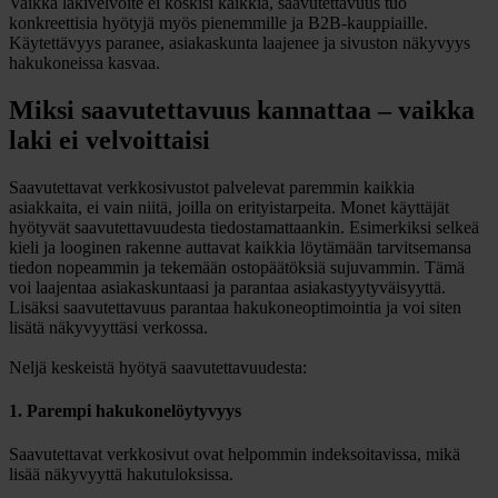
Vaikka lakivelvoite ei koskisi kaikkia, saavutettavuus tuo
konkreettisia hyötyjä myös pienemmille ja B2B-kauppiaille.
Käytettävyys paranee, asiakaskunta laajenee ja sivuston näkyvyys
hakukoneissa kasvaa.
Miksi saavutettavuus kannattaa – vaikka
laki ei velvoittaisi
Saavutettavat verkkosivustot palvelevat paremmin kaikkia
asiakkaita, ei vain niitä, joilla on erityistarpeita. Monet käyttäjät
hyötyvät saavutettavuudesta tiedostamattaankin. Esimerkiksi selkeä
kieli ja looginen rakenne auttavat kaikkia löytämään tarvitsemansa
tiedon nopeammin ja tekemään ostopäätöksiä sujuvammin. Tämä
voi laajentaa asiakaskuntaasi ja parantaa asiakastyytyväisyyttä.
Lisäksi saavutettavuus parantaa hakukoneoptimointia ja voi siten
lisätä näkyvyyttäsi verkossa.
Neljä keskeistä hyötyä saavutettavuudesta:
1. Parempi hakukonelöytyvyys
Saavutettavat verkkosivut ovat helpommin indeksoitavissa, mikä
lisää näkyvyyttä hakutuloksissa.