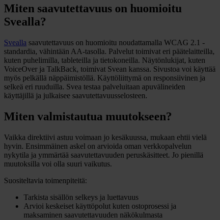
Miten saavutettavuus on huomioitu
Svealla?
Svealla
saavutettavuus on huomioitu noudattamalla WCAG 2.1 -
standardia, vähintään AA-tasolla. Palvelut toimivat eri päätelaitteilla,
kuten puhelimilla, tableteilla ja tietokoneilla. Näytönlukijat, kuten
VoiceOver ja TalkBack, toimivat Svean kanssa. Sivustoa voi käyttää
myös pelkällä näppäimistöllä. Käyttöliittymä on responsiivinen ja
selkeä eri ruuduilla. Svea testaa palveluitaan apuvälineiden
käyttäjillä ja julkaisee saavutettavuusselosteen.
Miten valmistautua muutokseen?
Vaikka direktiivi astuu voimaan jo kesäkuussa, mukaan ehtii vielä
hyvin. Ensimmäinen askel on arvioida oman verkkopalvelun
nykytila ja ymmärtää saavutettavuuden peruskäsitteet. Jo pienillä
muutoksilla voi olla suuri vaikutus.
Suositeltavia toimenpiteitä:
Tarkista sisällön selkeys ja luettavuus
Arvioi keskeiset käyttöpolut kuten ostoprosessi ja
maksaminen saavutettavuuden näkökulmasta