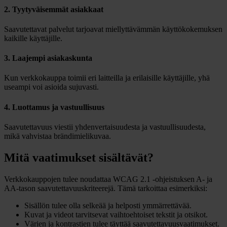
2. Tyytyväisemmät asiakkaat
Saavutettavat palvelut tarjoavat miellyttävämmän käyttökokemuksen
kaikille käyttäjille.
3. Laajempi asiakaskunta
Kun verkkokauppa toimii eri laitteilla ja erilaisille käyttäjille, yhä
useampi voi asioida sujuvasti.
4. Luottamus ja vastuullisuus
Saavutettavuus viestii yhdenvertaisuudesta ja vastuullisuudesta,
mikä vahvistaa brändimielikuvaa.
Mitä vaatimukset sisältävät?
Verkkokauppojen tulee noudattaa WCAG 2.1 -ohjeistuksen A- ja
AA-tason saavutettavuuskriteerejä. Tämä tarkoittaa esimerkiksi:
Sisällön tulee olla selkeää ja helposti ymmärrettävää.
Kuvat ja videot tarvitsevat vaihtoehtoiset tekstit ja otsikot.
Värien ja kontrastien tulee täyttää saavutettavuusvaatimukset.