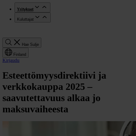
Yritykset
Kuluttajat
Hae
Hae
Sulje
Finland
Kirjaudu
Esteettömyysdirektiivi ja
verkkokauppa 2025 –
saavutettavuus alkaa jo
maksuvaiheesta