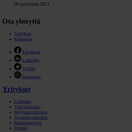
06 syyskuuta 2023
Ota yhteyttä
Yritykset
Kuluttajat
Facebook
Linkedin
Twitter
Instagram
Yritykset
Laskutus
Yritysrahoitus
Myynnin rahoitus
Ajoneuvorahoitus
Maksupalvelut
Perintä