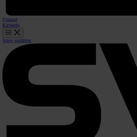
Finland
Kirjaudu
Siirry sisältöön