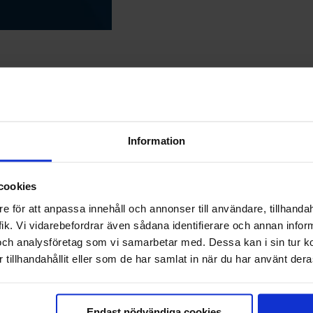
sekä verkkoon että myymälään
Information
sen perustaja ja toimitusjohtaja “Bambumies”
Jukka-Pekka Kallio
aloi
dään Suomen lisäksi Ruotsissa ja Saksassa. Yrityksen pääasiallinen tuo
cookies
ä kolmessa verkkokaupassa. Seuraavaksi yritys on laajentamassa Alan
e för att anpassa innehåll och annonser till användare, tillhandah
Nordic Bamboo
sekä
Lapua Floors
.
ik. Vi vidarebefordrar även sådana identifierare och annan informa
a yritys halusi tarjota asiakkailleen monipuolisemmat maksutavat. Etenki
och analysföretag som vi samarbetar med. Dessa kan i sin tur 
tillhandahållit eller som de har samlat in när du har använt deras
oi yhteistyön alkutaivalta: “Nordic Floors oli meihin yhteydessä, koska 
ille, jotka toimisivat sekä Suomessa että Ruotsissa. Nordic Floors oli 
lla.”
Endast nödvändiga cookies