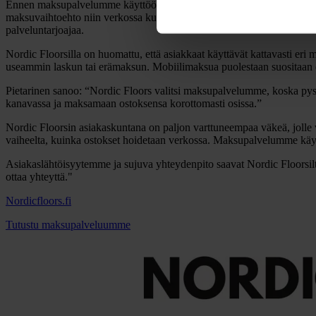
Ennen maksupalvelumme käyttöönottoa Nordic Floorsin asiakkailla ei 
maksuvaihtoehto niin verkossa kuin myymälänkin puolella”, kertoo Kal
palveluntarjoajaa.
Nordic Floorsilla on huomattu, että asiakkaat käyttävät kattavasti er
useammin laskun tai erämaksun. Mobiilimaksua puolestaan suositaan et
Pietarinen sanoo: “Nordic Floors valitsi maksupalvelumme, koska py
kanavassa ja maksamaan ostoksensa korottomasti osissa.”
Nordic Floorsin asiakaskuntana on paljon varttuneempaa väkeä, jolle 
vaiheelta, kuinka ostokset hoidetaan verkossa. Maksupalvelumme käy
Asiakaslähtöisyytemme ja sujuva yhteydenpito saavat Nordic Floorsilta
ottaa yhteyttä."
Nordicfloors.fi
Tutustu maksupalveluumme