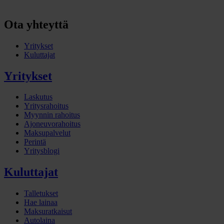
Ota yhteyttä
Yritykset
Kuluttajat
Yritykset
Laskutus
Yritysrahoitus
Myynnin rahoitus
Ajoneuvorahoitus
Maksupalvelut
Perintä
Yritysblogi
Kuluttajat
Talletukset
Hae lainaa
Maksuratkaisut
Autolaina