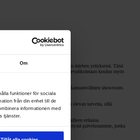
Om
tti bambulattian maahantuonnin yhden miehen yrityksenä. Tänä
te on vinyylilankku, jonka lisäksi tuotevalikoimaan kuuluu myös
komaihin, jonne avataan ensimmäinen kansainvälinen showroom.
ålla funktioner för sociala
tion från din enhet till de
n laskulle ja erämaksulle koettiin olevan tarvetta, sillä
kombinera informationen med
 tjänster.
yrityksellä oli halu tarjota asiakkailleen erilaisia
kuullut Pohjoismaiden käyttöön kehitetystä palvelustamme, jonka
Tillåt alla cookies