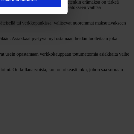
maksutavat ovat meille elinehto, ja etenkin erämaksu on tärkeä
innoittelu vaikuttivat lopulliseen päätökseen vaihtaa
 käteisellä tai verkkopankissa, valitsevat nuoremmat maksutavakseen
ään. Asiakkaat pystyvät nyt ostamaan heidän tuotteitaan joka
tuvat usein opastamaan verkkokauppaan tottumattomia asiakkaita vaihe
 toimi. On kullanarvoista, kun on oikeasti joku, johon saa suoraan