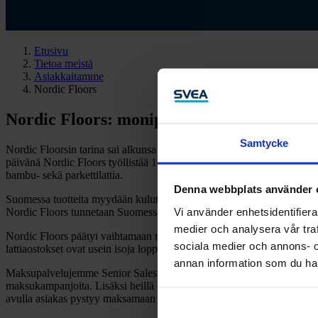
Etusivu
Tietoa meistä
Asiakkaitamme
Nordic Floors
Nordic Floors: monipuoliset maksutavat 
Samtycke
Nordic Floorsin tarina sai alkunsa Lapualla vuonna 2016, kun yrityk
päivänä Nordic Floors työllistää 15 henkeä ja yrityksen tuotteita myy
bambu- sekä parkettilattia.
Denna webbplats använder 
Suomessa tuotteita myydään kuluttajille kahdessa showroomissa sek
Vi använder enhetsidentifierar
Nordic Floors tunnetaan Suomessa tuotenimillä
Vinyylilattiakauppa
,
medier och analysera vår traf
Nordic Floors päätyi vaihtamaan maksupalveluntarjoajansa meihin, kosk
sociala medier och annons- 
lattiaostokset ovat usein isoja loppusummaltaan.
annan information som du har 
Maksupalvelujemme Senior Sales Manager
Mikko Pietarinen
komment
maksukampanjoita. Lisäksi heillä oli tarvetta verkkokaupan maksutavo
avulla asiakas pystyy maksamaan ostoksensa asuinmaansa maksutavoi