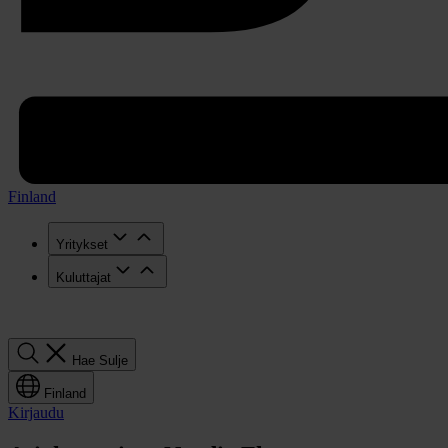
Finland
Yritykset
Kuluttajat
Hae
Hae
Sulje
Finland
Kirjaudu