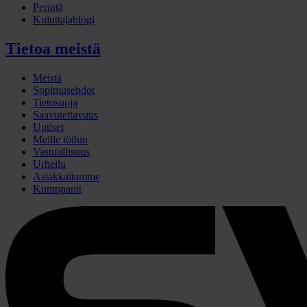
Perintä
Kuluttajablogi
Tietoa meistä
Meistä
Sopimusehdot
Tietosuoja
Saavutettavuus
Uutiset
Meille töihin
Vastuullisuus
Urheilu
Asiakkaitamme
Kumppanit