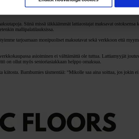
juurikaan ollut mahdollisuutta joustavaan maksuaikaan. “Monipuoliset 
lio. Myös Svean läsnäolo Ruotsin markkinoilla sekä kilpailukykyinen h
i maksutapoja. Siinä missä iäkkäämmät lattiaostajat maksavat ostoksensa
enkin mallipalatilauksissa.
styimme tarjoamaan monipuoliset maksutavat sekä verkkoon että myymäl
verkkokaupassa asioiminen ei välttämättä ole tuttua. Lattiamyyjät jou
ttö on ollut myös senioriasiakkaan helppo omaksua.
 kiitosta. Bambumies täsmentää: “Mikolle saa aina soittaa, jos jokin ei