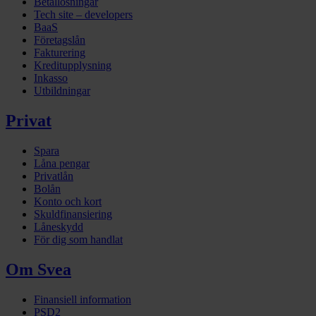
Betallösningar
Tech site – developers
BaaS
Företagslån
Fakturering
Kreditupplysning
Inkasso
Utbildningar
Privat
Spara
Låna pengar
Privatlån
Bolån
Konto och kort
Skuldfinansiering
Låneskydd
För dig som handlat
Om Svea
Finansiell information
PSD2