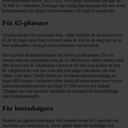
arbetsinkomster under 2021-2022 som gäller inkomster på upp till
50 000 kr i månaden. Förslaget har tydlig låginkomstprofil och avser
kompensation för ökade arbetskostnader till följd av pandemin.
För 65-plussare
Grundavdraget för pensioner höjs, vilket betyder att en person över
65 år får lägre skatt från och med nästa år. Det är ett steg mot att ta
bort skillnaden i skatt på arbetsinkomster och pension.
Hur mycket skattesänkningen blir, beror på inkomsten. För en
person med en månadsinkomst på 21 000 kronor sänks skatten med
800 kronor per år. Skillnaden i pension för den som jobbat ett helt
liv i låglöneyrke och den som inte haft några inkomster alls har
hittills varit liten. Därför införs nu ett inkomstpensionstillägg på
högst 600 kronor i månaden (före skatt) till pensionärer som har en
inkomstgrundad pension på högst 17 000 kronor per månad.
Tillägget ska inte påverka storleken på exempelvis bostadstillägg
eller hemtjänstavgift.
För bostadsägare
Skatten på uppskovsbeloppet vid bostadsvinster (0,5 procent) tas
bort från och med nästa år. Detta gäller både för befintliga och