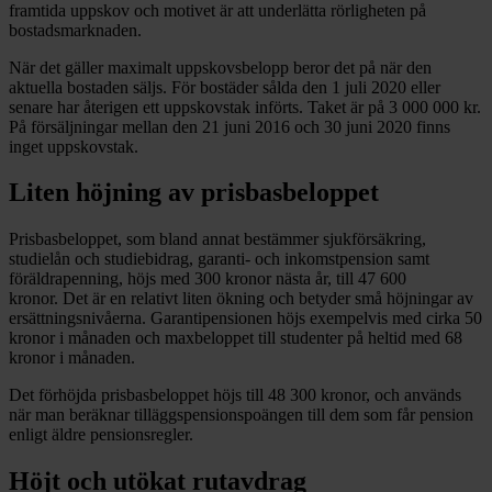
framtida uppskov och motivet är att underlätta rörligheten på
bostadsmarknaden.
När det gäller maximalt uppskovsbelopp beror det på när den
aktuella bostaden säljs. För bostäder sålda den 1 juli 2020 eller
senare har återigen ett uppskovstak införts. Taket är på 3 000 000 kr.
På försäljningar mellan den 21 juni 2016 och 30 juni 2020 finns
inget uppskovstak.
Liten höjning av prisbasbeloppet
Prisbasbeloppet, som bland annat bestämmer sjukförsäkring,
studielån och studiebidrag, garanti- och inkomstpension samt
föräldrapenning, höjs med 300 kronor nästa år, till 47 600
kronor. Det är en relativt liten ökning och betyder små höjningar av
ersättningsnivåerna. Garantipensionen höjs exempelvis med cirka 50
kronor i månaden och maxbeloppet till studenter på heltid med 68
kronor i månaden.
Det förhöjda prisbasbeloppet höjs till 48 300 kronor, och används
när man beräknar tilläggspensionspoängen till dem som får pension
enligt äldre pensionsregler.
Höjt och utökat rutavdrag