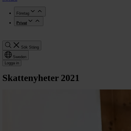
Företag
Privat
Sök
Sök
Stäng
Sweden
Logga in
Skattenyheter 2021