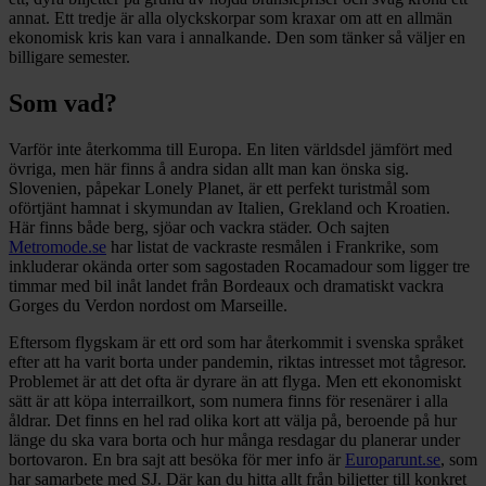
annat. Ett tredje är alla olyckskorpar som kraxar om att en allmän
ekonomisk kris kan vara i annalkande. Den som tänker så väljer en
billigare semester.
Som vad?
Varför inte återkomma till Europa. En liten världsdel jämfört med
övriga, men här finns å andra sidan allt man kan önska sig.
Slovenien, påpekar Lonely Planet, är ett perfekt turistmål som
oförtjänt hamnat i skymundan av Italien, Grekland och Kroatien.
Här finns både berg, sjöar och vackra städer. Och sajten
Metromode.se
har listat de vackraste resmålen i Frankrike, som
inkluderar okända orter som sagostaden Rocamadour som ligger tre
timmar med bil inåt landet från Bordeaux och dramatiskt vackra
Gorges du Verdon nordost om Marseille.
Eftersom flygskam är ett ord som har återkommit i svenska språket
efter att ha varit borta under pandemin, riktas intresset mot tågresor.
Problemet är att det ofta är dyrare än att flyga. Men ett ekonomiskt
sätt är att köpa interrailkort, som numera finns för resenärer i alla
åldrar. Det finns en hel rad olika kort att välja på, beroende på hur
länge du ska vara borta och hur många resdagar du planerar under
bortovaron. En bra sajt att besöka för mer info är
Europarunt.se
, som
har samarbete med SJ. Där kan du hitta allt från biljetter till konkret