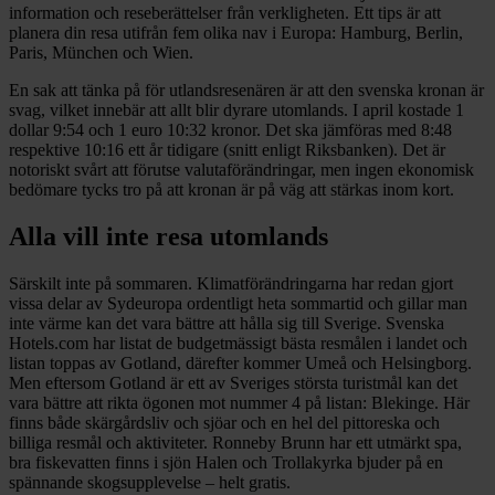
information och reseberättelser från verkligheten. Ett tips är att
planera din resa utifrån fem olika nav i Europa: Hamburg, Berlin,
Paris, München och Wien.
En sak att tänka på för utlandsresenären är att den svenska kronan är
svag, vilket innebär att allt blir dyrare utomlands. I april kostade 1
dollar 9:54 och 1 euro 10:32 kronor. Det ska jämföras med 8:48
respektive 10:16 ett år tidigare (snitt enligt Riksbanken). Det är
notoriskt svårt att förutse valutaförändringar, men ingen ekonomisk
bedömare tycks tro på att kronan är på väg att stärkas inom kort.
Alla vill inte resa utomlands
Särskilt inte på sommaren. Klimatförändringarna har redan gjort
vissa delar av Sydeuropa ordentligt heta sommartid och gillar man
inte värme kan det vara bättre att hålla sig till Sverige. Svenska
Hotels.com har listat de budgetmässigt bästa resmålen i landet och
listan toppas av Gotland, därefter kommer Umeå och Helsingborg.
Men eftersom Gotland är ett av Sveriges största turistmål kan det
vara bättre att rikta ögonen mot nummer 4 på listan: Blekinge. Här
finns både skärgårdsliv och sjöar och en hel del pittoreska och
billiga resmål och aktiviteter. Ronneby Brunn har ett utmärkt spa,
bra fiskevatten finns i sjön Halen och Trollakyrka bjuder på en
spännande skogsupplevelse – helt gratis.