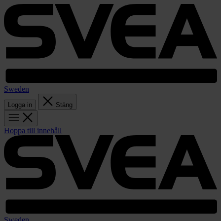
Sweden
Logga in
Stäng
Hoppa till innehåll
Sweden