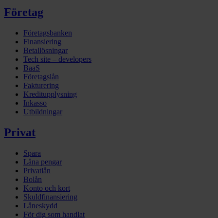
Företag
Företagsbanken
Finansiering
Betallösningar
Tech site – developers
BaaS
Företagslån
Fakturering
Kreditupplysning
Inkasso
Utbildningar
Privat
Spara
Låna pengar
Privatlån
Bolån
Konto och kort
Skuldfinansiering
Låneskydd
För dig som handlat