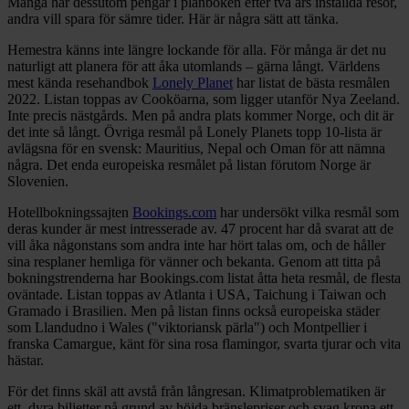
Många har dessutom pengar i plånboken efter två års inställda resor,
andra vill spara för sämre tider. Här är några sätt att tänka.
Hemestra känns inte längre lockande för alla. För många är det nu
naturligt att planera för att åka utomlands – gärna långt. Världens
mest kända resehandbok
Lonely Planet
har listat de bästa resmålen
2022. Listan toppas av Cooköarna, som ligger utanför Nya Zeeland.
Inte precis nästgårds. Men på andra plats kommer Norge, och dit är
det inte så långt. Övriga resmål på Lonely Planets topp 10-lista är
avlägsna för en svensk: Mauritius, Nepal och Oman för att nämna
några. Det enda europeiska resmålet på listan förutom Norge är
Slovenien.
Hotellbokningssajten
Bookings.com
har undersökt vilka resmål som
deras kunder är mest intresserade av. 47 procent har då svarat att de
vill åka någonstans som andra inte har hört talas om, och de håller
sina resplaner hemliga för vänner och bekanta. Genom att titta på
bokningstrenderna har Bookings.com listat åtta heta resmål, de flesta
oväntade. Listan toppas av Atlanta i USA, Taichung i Taiwan och
Gramado i Brasilien. Men på listan finns också europeiska städer
som Llandudno i Wales ("viktoriansk pärla") och Montpellier i
franska Camargue, känt för sina rosa flamingor, svarta tjurar och vita
hästar.
För det finns skäl att avstå från långresan. Klimatproblematiken är
ett, dyra biljetter på grund av höjda bränslepriser och svag krona ett