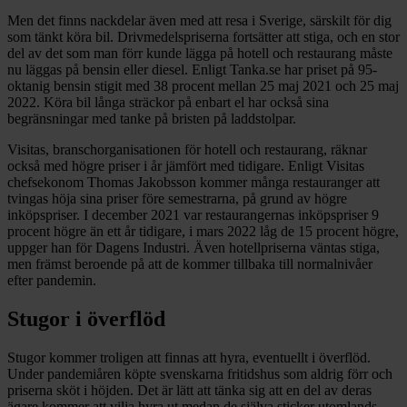
Men det finns nackdelar även med att resa i Sverige, särskilt för dig
som tänkt köra bil. Drivmedelspriserna fortsätter att stiga, och en stor
del av det som man förr kunde lägga på hotell och restaurang måste
nu läggas på bensin eller diesel. Enligt Tanka.se har priset på 95-
oktanig bensin stigit med 38 procent mellan 25 maj 2021 och 25 maj
2022. Köra bil långa sträckor på enbart el har också sina
begränsningar med tanke på bristen på laddstolpar.
Visitas, branschorganisationen för hotell och restaurang, räknar
också med högre priser i år jämfört med tidigare. Enligt Visitas
chefsekonom Thomas Jakobsson kommer många restauranger att
tvingas höja sina priser före semestrarna, på grund av högre
inköpspriser. I december 2021 var restaurangernas inköpspriser 9
procent högre än ett år tidigare, i mars 2022 låg de 15 procent högre,
uppger han för Dagens Industri. Även hotellpriserna väntas stiga,
men främst beroende på att de kommer tillbaka till normalnivåer
efter pandemin.
Stugor i överflöd
Stugor kommer troligen att finnas att hyra, eventuellt i överflöd.
Under pandemiåren köpte svenskarna fritidshus som aldrig förr och
priserna sköt i höjden. Det är lätt att tänka sig att en del av deras
ägare kommer att vilja hyra ut medan de själva sticker utomlands.