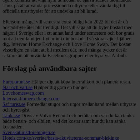
Tänk på att använda professionella uthyrare eller vända dig till
officiella turistbyråer för att undvika att bli lurad.
Eftersom många vill semestra extra billigt kan 2022 bli det år då
bostadsbyte åter blir trendigt. Det vill säga att du byter bostad med
någon i Sverige eller i ett annat land under semestern och bor gratis
mot att den familjen flyttar in i din bostad. Två stora sajter hjälper
dig, Intervac-Home Exchange och Love Home Swap. Det kostar
visserligen en slant att bli medlem där, med många tycker det är
säkrare än att använda Facebook-grupper eller hyra via Airbnb.
Förslag på användbara sajter
Europarunt.se
Hjälper dig att köpa interrailkort och planera resan.
När och vart.se
Hjälper dig göra en budget.
Lovehomeswap.com
Intervac-homeexchange.com
Ssf-turist.se
Förmedlar stugor och utgör mellanhand mellan uthyrare
och hyresgäst.
Tanka.se
Drivs av Volvo Renault och berättar om var du kan tanka
både bensin- och elbilen, vad det kostar samt hur du kan sänka
kostnaden.
Svenskaturistforeningen.se
Hotels.com/go/sverige/basta-aktiviteterna-sommar-blekinge