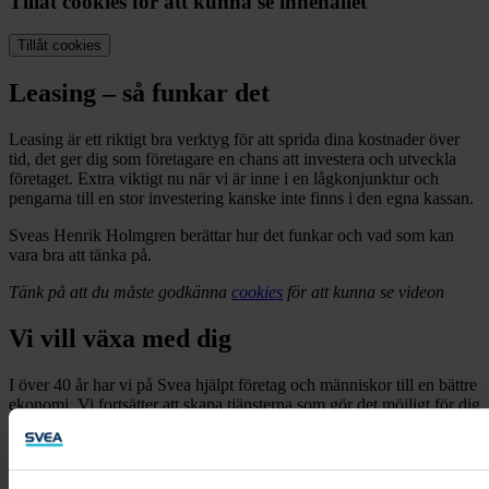
Tillåt cookies för att kunna se innehållet
Tillåt cookies
Leasing – så funkar det
Leasing är ett riktigt bra verktyg för att sprida dina kostnader över
tid, det ger dig som företagare en chans att investera och utveckla
företaget. Extra viktigt nu när vi är inne i en lågkonjunktur och
pengarna till en stor investering kanske inte finns i den egna kassan.
Sveas Henrik Holmgren berättar hur det funkar och vad som kan
vara bra att tänka på.
Tänk på att du måste godkänna
cookies
för att kunna se videon
Vi vill växa med dig
I över 40 år har vi på Svea hjälpt företag och människor till en bättre
ekonomi. Vi fortsätter att skapa tjänsterna som gör det möjligt för dig
– både i arbetslivet och vardagslivet.
Läs mer om oss