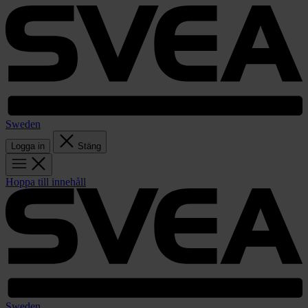
Sweden
Logga in
Stäng
Hoppa till innehåll
Sweden