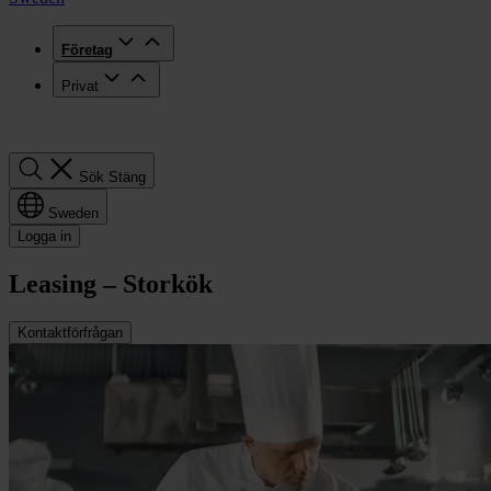
Företag
Privat
Sök
Sök
Stäng
Sweden
Logga in
Leasing – Storkök
Kontaktförfrågan