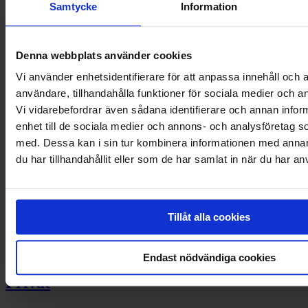
Samtycke
Information
Kontakta oss
Kontakt Företag
Kontakt Privat
Denna webbplats använder cookies
Vi använder enhetsidentifierare för att anpassa innehåll och a
LinkedIn
användare, tillhandahålla funktioner för sociala medier och an
Företag
Vi vidarebefordrar även sådana identifierare och annan inform
enhet till de sociala medier och annons- och analysföretag 
Företagsbanken
med. Dessa kan i sin tur kombinera informationen med anna
Finansiering
du har tillhandahållit eller som de har samlat in när du har an
Betallösningar
Tech site – developers
BaaS
Företagslån
Fakturering
Tillåt alla cookies
Kreditupplysning
Inkasso
Utbildningar
Endast nödvändiga cookies
Privat