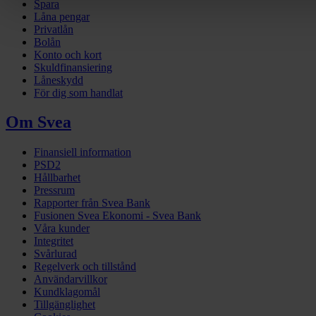
Spara
Låna pengar
Privatlån
Bolån
Konto och kort
Skuldfinansiering
Låneskydd
För dig som handlat
Om Svea
Finansiell information
PSD2
Hållbarhet
Pressrum
Rapporter från Svea Bank
Fusionen Svea Ekonomi - Svea Bank
Våra kunder
Integritet
Svårlurad
Regelverk och tillstånd
Användarvillkor
Kundklagomål
Tillgänglighet