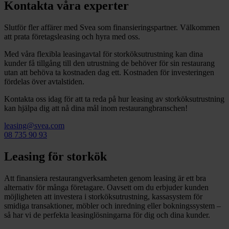
Kontakta våra experter
Slutför fler affärer med Svea som finansieringspartner. Välkommen
att prata företagsleasing och hyra med oss.
Med våra flexibla leasingavtal för storköksutrustning kan dina
kunder få tillgång till den utrustning de behöver för sin restaurang
utan att behöva ta kostnaden dag ett. Kostnaden för investeringen
fördelas över avtalstiden.
Kontakta oss idag för att ta reda på hur leasing av storköksutrustning
kan hjälpa dig att nå dina mål inom restaurangbranschen!
leasing@svea.com
08 735 90 93
Leasing för storkök
Att finansiera restaurangverksamheten genom leasing är ett bra
alternativ för många företagare. Oavsett om du erbjuder kunden
möjligheten att investera i storköksutrustning, kassasystem för
smidiga transaktioner, möbler och inredning eller bokningssystem –
så har vi de perfekta leasinglösningarna för dig och dina kunder.