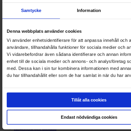
Privat
Samtycke
Information
Spara
Låna pengar
Privatlån
Denna webbplats använder cookies
Bolån
Vi använder enhetsidentifierare för att anpassa innehåll och a
Konto och kort
Skuldfinansiering
användare, tillhandahålla funktioner för sociala medier och an
Låneskydd
Vi vidarebefordrar även sådana identifierare och annan inform
För dig som handlat
enhet till de sociala medier och annons- och analysföretag 
Om Svea
med. Dessa kan i sin tur kombinera informationen med anna
du har tillhandahållit eller som de har samlat in när du har an
Finansiell information
PSD2
Hållbarhet
Pressrum
Tillåt alla cookies
Rapporter från Svea Bank
Fusionen Svea Ekonomi - Svea Bank
Våra kunder
Endast nödvändiga cookies
Integritet
Svårlurad
Regelverk och tillstånd