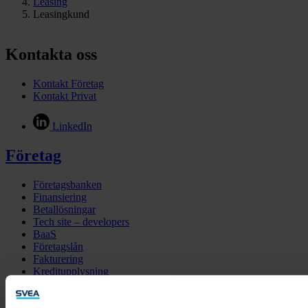
Leasing
Leasingkund
Kontakta oss
Kontakt Företag
Kontakt Privat
LinkedIn
Företag
Företagsbanken
Finansiering
Betallösningar
Tech site – developers
BaaS
Företagslån
Fakturering
Kreditupplysning
Inkasso
Utbildningar