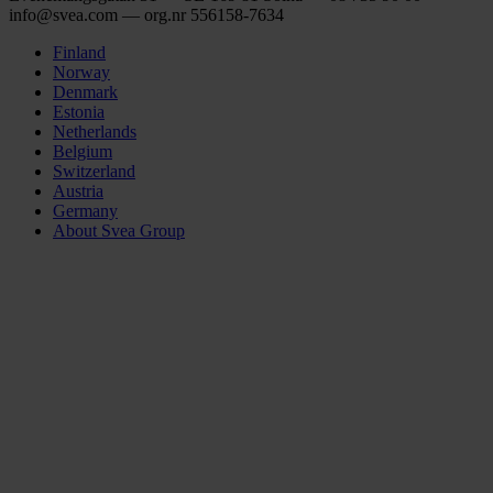
info@svea.com — org.nr 556158‑7634
Finland
Norway
Denmark
Estonia
Netherlands
Belgium
Switzerland
Austria
Germany
About Svea Group