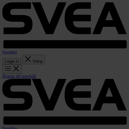
Sweden
Logga in
Stäng
Hoppa till innehåll
Sweden