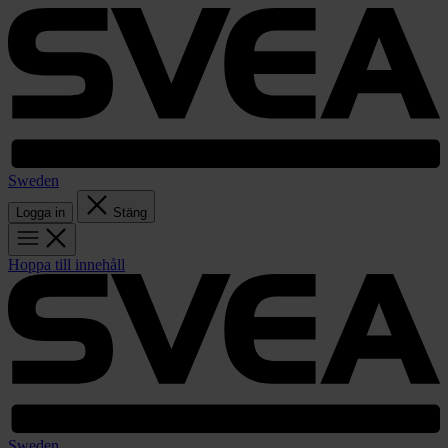
Sweden
Logga in
Stäng
Hoppa till innehåll
Sweden