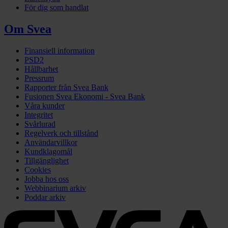
För dig som handlat
Om Svea
Finansiell information
PSD2
Hållbarhet
Pressrum
Rapporter från Svea Bank
Fusionen Svea Ekonomi - Svea Bank
Våra kunder
Integritet
Svårlurad
Regelverk och tillstånd
Användarvillkor
Kundklagomål
Tillgänglighet
Cookies
Jobba hos oss
Webbinarium arkiv
Poddar arkiv