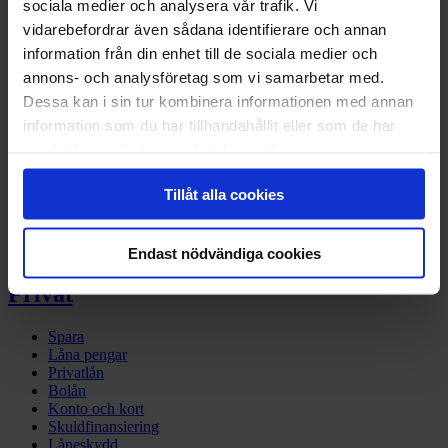
sociala medier och analysera vår trafik. Vi
LinkedIn
vidarebefordrar även sådana identifierare och annan
Företag
information från din enhet till de sociala medier och
annons- och analysföretag som vi samarbetar med.
Företagsbanken
Dessa kan i sin tur kombinera informationen med annan
Finansiering
information som du har tillhandahållit eller som de har
Betallösningar
Tech site – developers
samlat in när du har använt deras tjänster.
BaaS
Företagslån
Tillåt alla cookies
Fakturering
Kreditupplysning
Inkasso
Utbildningar
Endast nödvändiga cookies
Privat
Spara
Låna pengar
Privatlån
Bolån
Konto och kort
Skuldfinansiering
Låneskydd