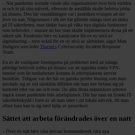
– När pandemin startade vände alla organisationer över hela världen
ut och in på sina nätverk, eftersom de anställda skulle behöva jobba
på distans. Den här omställningen var i praktiken tvungen att ske
över en natt. Någonstans i allt det här glömde många bort att tänka
på IT-säkerheten, man tänkte bara på vilka nya digitala funktioner
som behövdes – snarare än hur man skulle implementera dessa på ett
säkert sätt. Pandemin blev en katalysator för en ny nivå av
digitalisering – men också för en ny nivå av sårbarhet, säger Mats
Hultgren som leder
Truesecs
Cybersecurity Incident Response
Team.
En av de vanligaste lösningarna på problemet med att många
plötsligt behövde jobba på distans var att upprätta enkla VPN-
tunnlar som lät medarbetare komma åt arbetsplatsens servrar
hemifrån. Tidigare var det här en ganska perifer lösning som man
använde sig av vid särskilda tillfällen när man inte befann sig på
kontoret eller var ute och reste. De allra flesta människors arbeten
utgick innan pandemin från arbetsplatsen. Där har man ett fysiskt IT-
säkerhetsskydd i form av att man sitter i sitt lokala nätverk, dit man
oftast bara kan ta sig med hjälp av passerkort.
Sättet att arbeta förändrades över en natt
– Över en natt blev våra privata hemmanätverk våra nya