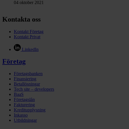
04 oktober 2021
Kontakta oss
Kontakt Företag
Kontakt Privat
LinkedIn
Företag
Företagsbanken
Finansiering
Betallösningar
Tech site – developers
BaaS
Företagslån
Fakturering
Kreditupplysning
Inkasso
Utbildningar