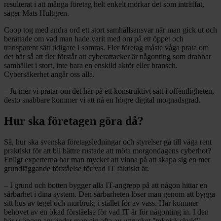
resulterat i att många företag helt enkelt mörkar det som inträffat,
säger Mats Hultgren.
Coop tog med andra ord ett stort samhällsansvar när man gick ut och
berättade om vad man hade varit med om på ett öppet och
transparent sätt tidigare i somras. Fler företag måste våga prata om
det här så att fler förstår att cyberattacker är någonting som drabbar
samhället i stort, inte bara en enskild aktör eller bransch.
Cybersäkerhet angår oss alla.
– Ju mer vi pratar om det här på ett konstruktivt sätt i offentligheten,
desto snabbare kommer vi att nå en högre digital mognadsgrad.
Hur ska företagen göra då?
Så, hur ska svenska företagsledningar och styrelser gå till väga rent
praktiskt för att bli bättre rustade att möta morgondagens cyberhot?
Enligt experterna har man mycket att vinna på att skapa sig en mer
grundläggande förståelse för vad IT faktiskt är.
– I grund och botten bygger alla IT-angrepp på att någon hittar en
sårbarhet i dina system. Den sårbarheten löser man genom att bygga
sitt hus av tegel och murbruk, i stället för av vass. Här kommer
behovet av en ökad förståelse för vad IT är för någonting in. I den
här svängen använder man sig ofta av uttrycket "teknisk skuld".