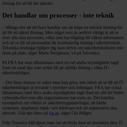
företag för att bli lite säkrare.
Det handlar om processer - inte teknik
– Många tror att det bara handlar om att köpa en teknisk lösning för
att bli ett säkert företag. Men något som är oerhört viktigt är att se
över alla sina processer, vilka som har tillgång till vilken information
och att se till att personalen får kontinuerlig träning i säkerhetstänk.
Tekniska lösningar hjälper dig bara delvis om säkerhetskulturen inte
finns på plats, säger Marie Bengtsson, vd på Advenica.
På FRA har man tillsammans med en rad andra myndigheter tagit
fram ett antal tips som syftar till att utbilda företag i olika IT-
säkerhetsfrågor.
– Det finns massor av saker man kan göra, inte minst att se till att IT-
säkerhetsfrågor är levande i styrelser och ledningar. FRA har också
tillsammans med flera andra myndigheter tagit fram tio råd för bättre
cybersäkerhet som alla organisationer har nytta av. Det handlar
exempelvis om vikten av säkerhetsuppdateringar, att härda
systemen, uppdatera mjuk- och hårdvara och att segmentera sina
nätverk. Alla tips finns på
fra.se
, säger Ola Billger.
Från Truesecs håll tipsar man om att börja med att inventera dina IT-