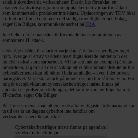
särskilt skyddsvärda verksamheter. Det är, lite förenklat, ett
avancerat antivirusprogram som upptäcker och varnar för sådant
som kommersiella produkter inte klarar. Utplaceringen av TDV ökar
kraftigt och finns i dag på en del statliga myndigheter och bolag,
säger Ola Billger, kommunikationschef på
FRA
.
Inte heller där är man särskilt förvånade över omfattningen av
sommarens IT-attack.
– Sverige utsätts för attacker varje dag så detta är egentligen inget
nytt. Sverige är ett av världens mest digitaliserade länder och det
innebär också stora sårbarheter. Vi har sett många exempel på detta i
omvärlden. Jag tror att det är viktigt att vi tillsammans diskuterar hur
cybersäkerheten kan bli bättre i hela samhället – även i det privata
näringslivet. Varje stor attack påminner oss om hur sårbara vi är. För
mig är det självklart att cybersäkerhetsfrågor måste finnas på
agendan i styrelser och ledningar, det får inte vara en fråga bara för
IT-chefen, säger Ola Billger.
På Truesec menar man att en av de allra viktigaste lärdomarna vi kan
ta till oss är att dagens cyberhot inte handlar om
verksamhetsspecifika attacker.
Cybersäkerhetsfrågor måste finnas på agendan i
styrelser och ledningar.