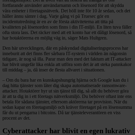
fortfarande använder användarnamn och lösenord för att skydda
våra enheter i företagsnätverk. Det höll inte för 10 år sedan, och det
håller ännu sämre i dag. Varje gång vi på Truesec gör en
incidentutredning är en av de första aktiviteterna att titta på
kvaliteten på lösenorden som finns i din IT-miljö. En liten tuva fäller
ofta stora lass. Det räcker med att ett konto har ett dåligt lösenord, så
har hotaktörerna en möjlig väg in, säger Mats Hultgren.
Den här utvecklingen, där en påskyndad digitaliseringsprocess har
inneburit att det finns fler sårbara IT-system i världen än någonsin
tidigare, är nog så illa. Parar man den med det faktum att IT-attacker
har blivit ungefär lika enkla att utföra som det är att steka pannkakor
till middag – ja, då inser de flesta allvaret i situationen.
– Om du bara har en kunskapshungrig hjärna och Google kan du i
dag hitta tjänster som låter dig skapa automatiserade ransomware-
attacker. Hotaktörer hyr ut sin tjänst till dig, så allt du behöver göra
är att ta dig in i ett företags nätverksmiljö. Du behöver oftast inte ens
betala för sådana tjänster, eftersom aktörerna tar provision. När du
sedan kapar en företagsmiljö och kräver företaget på en lösensumma
får du ut pengarna i bitcoins. Då tar tjänsteleverantören en viss
procent av det.
Cyberattacker har blivit en egen lukrativ