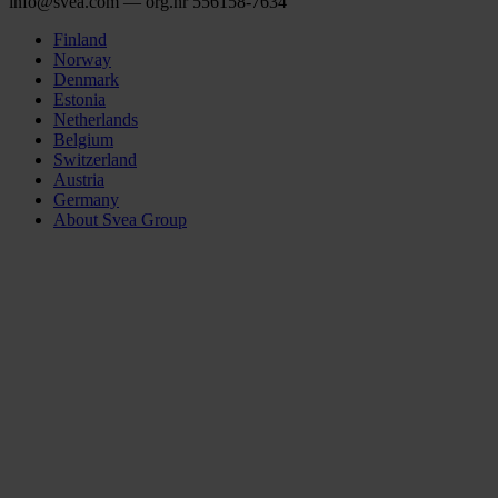
info@svea.com — org.nr 556158‑7634
Finland
Norway
Denmark
Estonia
Netherlands
Belgium
Switzerland
Austria
Germany
About Svea Group