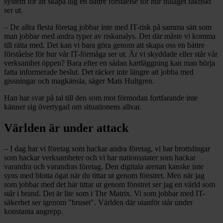
system för att skapa dig en bättre förståelse för hur nuläget faktiskt
ser ut.
– De allra flesta företag jobbar inte med IT-risk på samma sätt som
man jobbar med andra typer av riskanalys. Det där måste vi komma
till rätta med. Det kan vi bara göra genom att skapa oss en bättre
förståelse för hur vår IT-förmåga ser ut. Är vi skyddade eller står vår
verksamhet öppen? Bara efter en sådan kartläggning kan man börja
fatta informerade beslut. Det räcker inte längre att jobba med
gissningar och magkänsla, säger Mats Hultgren.
Han har svar på tal till den som mot förmodan fortfarande inte
känner sig övertygad om situationens allvar.
Världen är under attack
– I dag har vi företag som hackar andra företag, vi har brottslingar
som hackar verksamheter och vi har nationsstater som hackar
varandra och varandras företag. Den digitala arenan kanske inte
syns med blotta ögat när du tittar ut genom fönstret. Men när jag
som jobbar med det här tittar ut genom fönstret ser jag en värld som
står i brand. Det är lite som i The Matrix. Vi som jobbar med IT-
säkerhet ser igenom "bruset". Världen där utanför står under
konstanta angrepp.