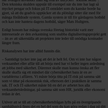
Den tekniska skulden uppstår till exempel när du inte har lagt så
mycket pengar och fokus på IT-området som du kanske borde ha
gjort, så att du gradvis upptäcker att du plötsligt sitter där med för
många föråldrade system. Gamla system är till för gårdagens hotbild
och kan inte hantera dagens hotbild, säger Mats Hultgren.
Enligt honom har många svenska företag historiskt varit mer
intresserade av den avkastning som snabba digitaliseringsprojekt gett
– än av att säkerställa att projekten inte leder till onödiga kostnader
längre fram.
Riskanalysen har inte alltid funnits där.
– Samtidigt tycker inte jag att det är helt fel. Om vi inte har någon
verksamhet eller affär till att börja med har vi heller ingen anledning
att jobba med säkerhet. Däremot skulle man kunna önska att fler
skulle skaffa sig ett mindset där cybersäkerhet bara är en av
variablerna i affären. Vi måste börja titta på IT-risk på samma sätt
som vi tittar på ekonomisk risk, eftersom det i praktiken är samma
sak. IT och IT-säkerhet måste bli en del av arbetet hos alla
verksamhetsledningar, på samma sätt som HR, juridik eller ekonomi
redan är det.
Utöver att se till att cybersäkerhetsfrågan lyfts på en övergripande
samhällsnivå finns det en hel del som du kan göra redan i dag på ditt