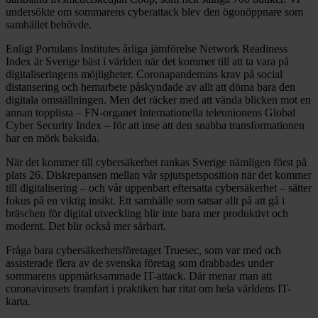
undersökte om sommarens cyberattack blev den ögonöppnare som
samhället behövde.
Enligt Portulans Institutes årliga jämförelse Network Readiness
Index är Sverige bäst i världen när det kommer till att ta vara på
digitaliseringens möjligheter. Coronapandemins krav på social
distansering och hemarbete påskyndade av allt att döma bara den
digitala omställningen. Men det räcker med att vända blicken mot en
annan topplista – FN-organet Internationella teleunionens Global
Cyber Security Index – för att inse att den snabba transformationen
har en mörk baksida.
När det kommer till cybersäkerhet rankas Sverige nämligen först på
plats 26. Diskrepansen mellan vår spjutspetsposition när det kommer
till digitalisering – och vår uppenbart eftersatta cybersäkerhet – sätter
fokus på en viktig insikt. Ett samhälle som satsar allt på att gå i
bräschen för digital utveckling blir inte bara mer produktivt och
modernt. Det blir också mer sårbart.
Fråga bara cybersäkerhetsföretaget Truesec, som var med och
assisterade flera av de svenska företag som drabbades under
sommarens uppmärksammade IT-attack. Där menar man att
coronavirusets framfart i praktiken har ritat om hela världens IT-
karta.