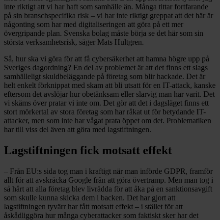
inte riktigt att vi har haft som samhälle än. Många tittar fortfarande
på sin branschspecifika risk – vi har inte riktigt greppat att det här är
någonting som har med digitaliseringen att göra på ett mer
övergripande plan. Svenska bolag måste börja se det här som sin
största verksamhetsrisk, säger Mats Hultgren.
Så, hur ska vi göra för att få cybersäkerhet att hamna högre upp på
Sveriges dagordning? En del av problemet är att det finns ett slags
samhälleligt skuldbeläggande på företag som blir hackade. Det är
helt enkelt förknippat med skam att bli utsatt för en IT-attack, kanske
eftersom det avslöjar hur obetänksam eller slarvig man har varit. Det
vi skäms över pratar vi inte om. Det gör att det i dagsläget finns ett
stort mörkertal av stora företag som har råkat ut för betydande IT-
attacker, men som inte har vågat prata öppet om det. Problematiken
har till viss del även att göra med lagstiftningen.
Lagstiftningen fick motsatt effekt
– Från EU:s sida tog man i kraftigt när man införde GDPR, framför
allt för att avskräcka Google från att göra övertramp. Men man tog i
så hårt att alla företag blev livrädda för att åka på en sanktionsavgift
som skulle kunna skicka dem i backen. Det har gjort att
lagstiftningen tyvärr har fått motsatt effekt – i stället för att
åskådliggöra hur många cyberattacker som faktiskt sker har det