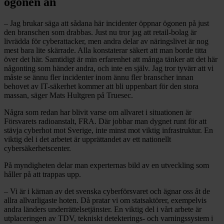
ögonen än
– Jag brukar säga att sådana här incidenter öppnar ögonen på just
den branschen som drabbas. Just nu tror jag att retail-bolag är
livrädda för cyberattacker, men andra delar av näringslivet är nog
mest bara lite skärrade. Alla konstaterar säkert att man borde titta
över det här. Samtidigt är min erfarenhet att många tänker att det här
någonting som händer andra, och inte en själv. Jag tror tyvärr att vi
måste se ännu fler incidenter inom ännu fler branscher innan
behovet av IT-säkerhet kommer att bli uppenbart för den stora
massan, säger Mats Hultgren på Truesec.
Några som redan har blivit varse om allvaret i situationen är
Försvarets radioanstalt, FRA. Där jobbar man dygnet runt för att
stävja cyberhot mot Sverige, inte minst mot viktig infrastruktur. En
viktig del i det arbetet är upprättandet av ett nationellt
cybersäkerhetscenter.
På myndigheten delar man experternas bild av en utveckling som
håller på att trappas upp.
– Vi är i kärnan av det svenska cyberförsvaret och ägnar oss åt de
allra allvarligaste hoten. Då pratar vi om statsaktörer, exempelvis
andra länders underrättelsetjänster. En viktig del i vårt arbete är
utplaceringen av TDV, tekniskt detekterings- och varningssystem i