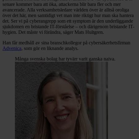
senare kommer bara att öka, attackerna blir bara fler och mer
avancerade. Alla verksamhetsledare världen över är alltså oroliga
över det här, men samtidigt vet man inte riktigt hur man ska hantera
det. Ser vi på cyberangrepp som ett symptom är den underliggande
sjukdomen en bristande IT-förståelse – och därigenom bristande IT-
hygien. Det måste vi förändra, säger Mats Hultgren.
Han får medhåll av sina branschkollegor på cybersäkerhetsfirman
Advenica
, som gör en liknande analys.
Många svenska bolag har tyvärr varit ganska naiva.