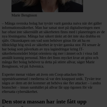
Marie Bengtsson
– Många svenska bolag har tyvärr varit ganska naiva när det gäller
informationssäkerhet. Man har satsat stort på digitaliseringen men
har oftast inte säkerställt att säkerheten finns med i planeringen av de
nya lösningarna. Många har säkert tänkt att det inte ska drabba en
själv. Okunskapen om vad som behöver göras för att ha en
tillräckligt hög nivå av säkerhet är tyvärr ganska stor. På senare år
har bolag som påverkats av nya lagändringar kring IT-
säkerhetsområdet börjat orientera sig mer i ämnet och i vissa fall
anställt kunnig personal. Men det finns mycket kvar att göra och
många fler bolag behöver ta detta på större allvar, säger Marie
Bengtsson, vd på Advenica.
Experter menar vidare att även om Coop-attacken blev
uppmärksammad i medierna så var den knappast unik. Tyvärr tror
några av dem att det kommer att behöva ske fler attacker – i andra
branscher – innan samhället på allvar får upp ögonen för vår
eftersatta cybersäkerhet.
Den stora massan har inte fått upp