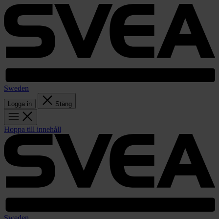
Sweden
Logga in
Stäng
Hoppa till innehåll
Sweden