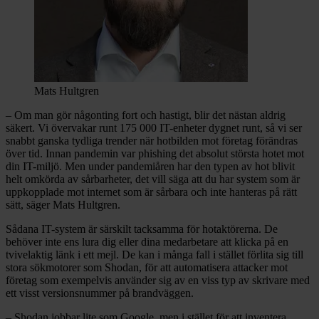
Mats Hultgren
– Om man gör någonting fort och hastigt, blir det nästan aldrig
säkert. Vi övervakar runt 175 000 IT-enheter dygnet runt, så vi ser
snabbt ganska tydliga trender när hotbilden mot företag förändras
över tid. Innan pandemin var phishing det absolut största hotet mot
din IT-miljö. Men under pandemiåren har den typen av hot blivit
helt omkörda av sårbarheter, det vill säga att du har system som är
uppkopplade mot internet som är sårbara och inte hanteras på rätt
sätt, säger Mats Hultgren.
Sådana IT-system är särskilt tacksamma för hotaktörerna. De
behöver inte ens lura dig eller dina medarbetare att klicka på en
tvivelaktig länk i ett mejl. De kan i många fall i stället förlita sig till
stora sökmotorer som Shodan, för att automatisera attacker mot
företag som exempelvis använder sig av en viss typ av skrivare med
ett visst versionsnummer på brandväggen.
– Shodan jobbar lite som Google, men i stället för att inventera