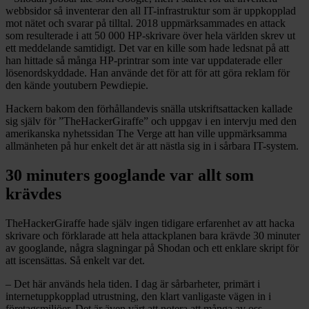
webbsidor så inventerar den all IT-infrastruktur som är uppkopplad
mot nätet och svarar på tilltal. 2018 uppmärksammades en attack
som resulterade i att 50 000 HP-skrivare över hela världen skrev ut
ett meddelande samtidigt. Det var en kille som hade ledsnat på att
han hittade så många HP-printrar som inte var uppdaterade eller
lösenordskyddade. Han använde det för att för att göra reklam för
den kände youtubern Pewdiepie.
Hackern bakom den förhållandevis snälla utskriftsattacken kallade
sig själv för ”TheHackerGiraffe” och uppgav i en intervju med den
amerikanska nyhetssidan The Verge att han ville uppmärksamma
allmänheten på hur enkelt det är att nästla sig in i sårbara IT-system.
30 minuters googlande var allt som
krävdes
TheHackerGiraffe hade själv ingen tidigare erfarenhet av att hacka
skrivare och förklarade att hela attackplanen bara krävde 30 minuter
av googlande, några slagningar på Shodan och ett enklare skript för
att iscensättas. Så enkelt var det.
– Det här används hela tiden. I dag är sårbarheter, primärt i
internetuppkopplad utrustning, den klart vanligaste vägen in i
företagsmiljöer. Det är även värt att notera att många av oss