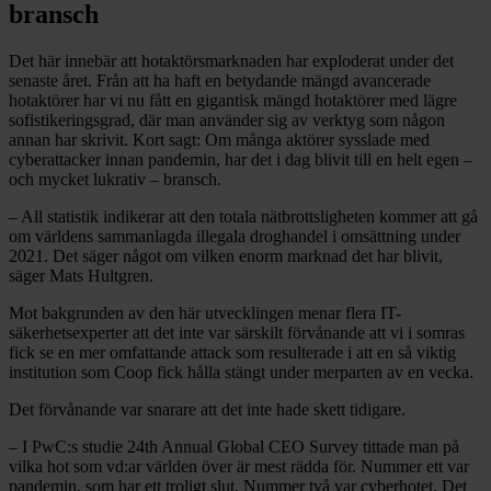
bransch
Det här innebär att hotaktörsmarknaden har exploderat under det
senaste året. Från att ha haft en betydande mängd avancerade
hotaktörer har vi nu fått en gigantisk mängd hotaktörer med lägre
sofistikeringsgrad, där man använder sig av verktyg som någon
annan har skrivit. Kort sagt: Om många aktörer sysslade med
cyberattacker innan pandemin, har det i dag blivit till en helt egen –
och mycket lukrativ – bransch.
– All statistik indikerar att den totala nätbrottsligheten kommer att gå
om världens sammanlagda illegala droghandel i omsättning under
2021. Det säger något om vilken enorm marknad det har blivit,
säger Mats Hultgren.
Mot bakgrunden av den här utvecklingen menar flera IT-
säkerhetsexperter att det inte var särskilt förvånande att vi i somras
fick se en mer omfattande attack som resulterade i att en så viktig
institution som Coop fick hålla stängt under merparten av en vecka.
Det förvånande var snarare att det inte hade skett tidigare.
– I PwC:s studie 24th Annual Global CEO Survey tittade man på
vilka hot som vd:ar världen över är mest rädda för. Nummer ett var
pandemin, som har ett troligt slut. Nummer två var cyberhotet. Det