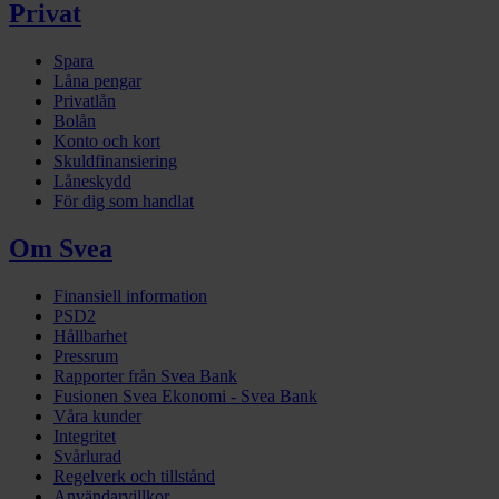
Privat
Spara
Låna pengar
Privatlån
Bolån
Konto och kort
Skuldfinansiering
Låneskydd
För dig som handlat
Om Svea
Finansiell information
PSD2
Hållbarhet
Pressrum
Rapporter från Svea Bank
Fusionen Svea Ekonomi - Svea Bank
Våra kunder
Integritet
Svårlurad
Regelverk och tillstånd
Användarvillkor