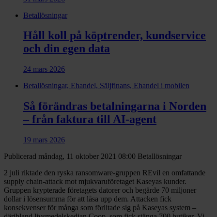
Betallösningar
Håll koll på köptrender, kundservice
och din egen data
24 mars 2026
Betallösningar, Ehandel, Säljfinans, Ehandel i mobilen
Så förändras betalningarna i Norden
– från faktura till AI-agent
19 mars 2026
Publicerad måndag, 11 oktober 2021 08:00
Betallösningar
2 juli riktade den ryska ransomware-gruppen REvil en omfattande
supply chain-attack mot mjukvaruföretaget Kaseyas kunder.
Gruppen krypterade företagets datorer och begärde 70 miljoner
dollar i lösensumma för att låsa upp dem. Attacken fick
konsekvenser för många som förlitade sig på Kaseyas system –
däribland livsmedelskedjan Coop, som fick stänga 700 butiker. Vi