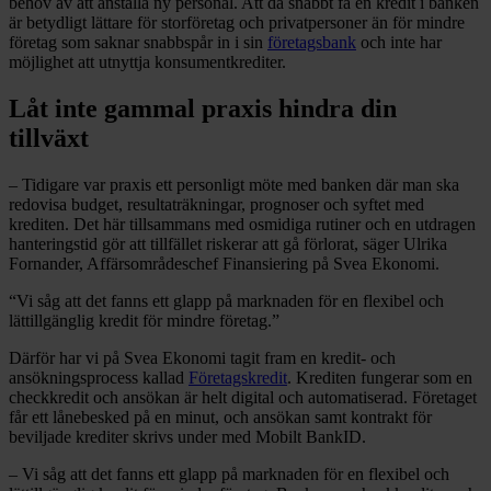
behov av att anställa ny personal. Att då snabbt få en kredit i banken
är betydligt lättare för storföretag och privatpersoner än för mindre
företag som saknar snabbspår in i sin
företagsbank
och inte har
möjlighet att utnyttja konsumentkrediter.
Låt inte gammal praxis hindra din
tillväxt
– Tidigare var praxis ett personligt möte med banken där man ska
redovisa budget, resultaträkningar, prognoser och syftet med
krediten. Det här tillsammans med osmidiga rutiner och en utdragen
hanteringstid gör att tillfället riskerar att gå förlorat, säger Ulrika
Fornander, Affärsområdeschef Finansiering på Svea Ekonomi.
“Vi såg att det fanns ett glapp på marknaden för en flexibel och
lättillgänglig kredit för mindre företag.”
Därför har vi på Svea Ekonomi tagit fram en kredit- och
ansökningsprocess kallad
Företagskredit
. Krediten fungerar som en
checkkredit och ansökan är helt digital och automatiserad. Företaget
får ett lånebesked på en minut, och ansökan samt kontrakt för
beviljade krediter skrivs under med Mobilt BankID.
– Vi såg att det fanns ett glapp på marknaden för en flexibel och