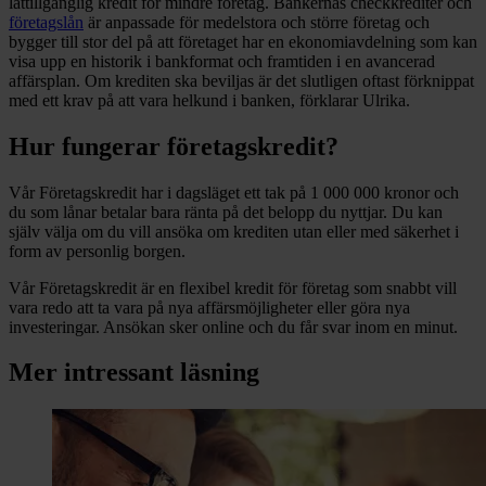
lättillgänglig kredit för mindre företag. Bankernas checkkrediter och
företagslån
är anpassade för medelstora och större företag och
bygger till stor del på att företaget har en ekonomiavdelning som kan
visa upp en historik i bankformat och framtiden i en avancerad
affärsplan. Om krediten ska beviljas är det slutligen oftast förknippat
med ett krav på att vara helkund i banken, förklarar Ulrika.
Hur fungerar företagskredit?
Vår Företagskredit har i dagsläget ett tak på 1 000 000 kronor och
du som lånar betalar bara ränta på det belopp du nyttjar. Du kan
själv välja om du vill ansöka om krediten utan eller med säkerhet i
form av personlig borgen.
Vår Företagskredit är en flexibel kredit för företag som snabbt vill
vara redo att ta vara på nya affärsmöjligheter eller göra nya
investeringar. Ansökan sker online och du får svar inom en minut.
Mer intressant läsning