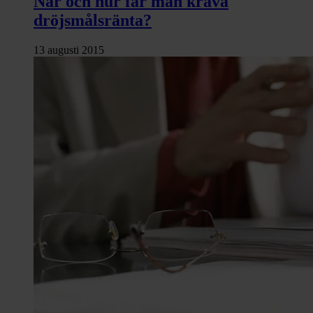
När och hur får man kräva
dröjsmålsränta?
13 augusti 2015