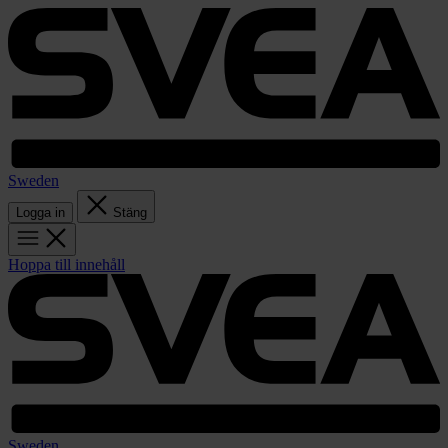
Sweden
Logga in
Stäng
Hoppa till innehåll
Sweden