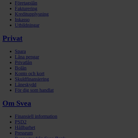
Företagslån
Fakturering
Kreditupplysning
Inkasso
Utbildningar
Privat
Spara
Låna pengar
Privatlån
Bolån
Konto och kort
Skuldfinansiering
Låneskydd
För dig som handlat
Om Svea
Finansiell information
PSD2
Hållbarhet
Pressrum