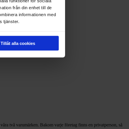
ålla funktioner för sociala
 central.
tion från din enhet till de
kombinera informationen med
llan våra två varumärken.
 tjänster.
Tillåt alla cookies
våra två varumärken. Bakom varje företag finns en privatperson, så