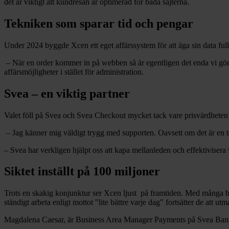
det är viktigt att kundresan är optimerad för båda sajterna.
Tekniken som sparar tid och pengar
Under 2024 byggde Xcen ett eget affärssystem för att äga sin data ful
– När en order kommer in på webben så är egentligen det enda vi gör 
affärsmöjligheter i stället för administration.
Svea – en viktig partner
Valet föll på Svea och Svea Checkout mycket tack vare prisvärdheten
– Jag känner mig väldigt trygg med supporten. Oavsett om det är en tek
– Svea har verkligen hjälpt oss att kapa mellanleden och effektivisera 
Siktet inställt på 100 miljoner
Trots en skakig konjunktur ser Xcen ljust på framtiden. Med många be
ständigt arbeta enligt mottot "lite bättre varje dag" fortsätter de att 
Magdalena Caesar, är Business Area Manager Payments på Svea Ban