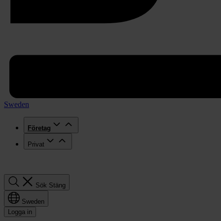
Sweden
Företag
Privat
Sök
Sök
Stäng
Sweden
Logga in