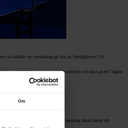
 mer än dubblat sin omsättning på fem år. Hemligheten? En
tämde sig tidigt för att utmana gamla mönster och satsa på ett "digital
nner, E-commerce manager på Xcen.
Om
 lanserade de även Ljuskoncept – en satsning riktad direkt till