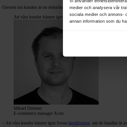
Vi använder enhetsidentifierar
Oavsett om kunden är en elektriker eller inredningsdesigner som hand
medier och analysera vår traf
sociala medier och annons- 
Att våra kunder känner igen Sveas betallösning när de handlar
annan information som du har 
Mikael Drenner
E-commerce manager Xcen
– Att våra kunder känner igen Sveas
betallösning
när de handlar är av