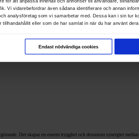
e för att anpassa innehåll och annonser till användare, tillhandah
lar på Xcen eller en hemmafixare på Ljuskoncept, är tryggheten i kassan
ik. Vi vidarebefordrar även sådana identifierare och annan informa
och analysföretag som vi samarbetar med. Dessa kan i sin tur 
 är avgörande. Det skapar en enorm trygghet och dessutom synergier me
tillhandahållit eller som de har samlat in när du har använt deras
Endast nödvändiga cookies
görande. Det skapar en enorm trygghet och dessutom synergier mellan 