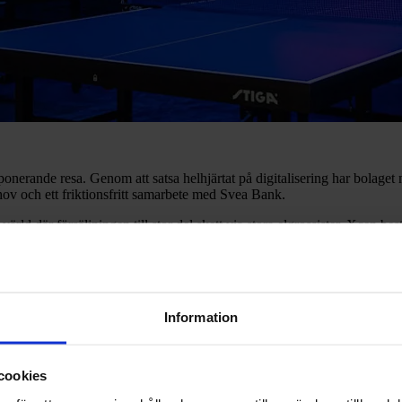
nerande resa. Genom att satsa helhjärtat på digitalisering har bolaget
ov och ett friktionsfritt samarbete med Svea Bank.
rld där försäljningen till stor del skett via stora elgrossister. Xcen bes
amhet online med stöd av en vass sälj- och supportorganisation.
g inhouse för att vara så snabbfotade som möjligt, berättar Mikael Dre
 miljoner kronor på bara fem år.
Information
r
cookies
onell belysning till butiker och offentliga miljöer. Men för fyra år sedan
kunder.