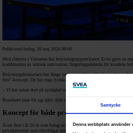
Publicerad tisdag, 26 maj 2026 08:00
Med rötterna i Värnamo har belysningsuppstickaren Xcen gjort en impo
kombination av teknisk innovation, fingertoppskänsla för kundens beh
Belysningsbranschen har länge varit en traditionell och ganska analog vä
first"-koncept. De har inga fysiska butiker, utan driver hela sin verks
– Vi har satsat stort på synlighet online och tagit all marknadsförin
Resultatet talar för sig själv: från en omsättning på 20 miljoner till 50
Samtycke
Koncept för både proffs och privatpersone
Denna webbplats använder 
Xcen firar i år 20 år som bolag och har historiskt fokuserat på professi
privatpersoner som efterfrågar samma höga kvalitet som sina företags