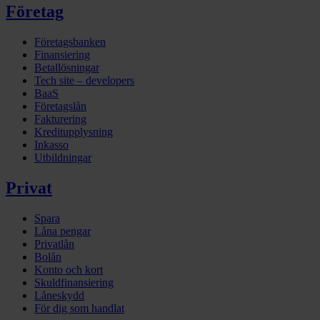
Företag
Företagsbanken
Finansiering
Betallösningar
Tech site – developers
BaaS
Företagslån
Fakturering
Kreditupplysning
Inkasso
Utbildningar
Privat
Spara
Låna pengar
Privatlån
Bolån
Konto och kort
Skuldfinansiering
Låneskydd
För dig som handlat