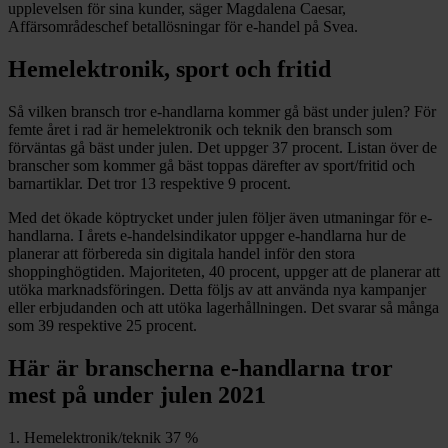
upplevelsen för sina kunder, säger Magdalena Caesar,
Affärsområdeschef betallösningar för e-handel på Svea.
Hemelektronik, sport och fritid
Så vilken bransch tror e-handlarna kommer gå bäst under julen? För
femte året i rad är hemelektronik och teknik den bransch som
förväntas gå bäst under julen. Det uppger 37 procent. Listan över de
branscher som kommer gå bäst toppas därefter av sport/fritid och
barnartiklar. Det tror 13 respektive 9 procent.
Med det ökade köptrycket under julen följer även utmaningar för e-
handlarna. I årets e-handelsindikator uppger e-handlarna hur de
planerar att förbereda sin digitala handel inför den stora
shoppinghögtiden. Majoriteten, 40 procent, uppger att de planerar att
utöka marknadsföringen. Detta följs av att använda nya kampanjer
eller erbjudanden och att utöka lagerhållningen. Det svarar så många
som 39 respektive 25 procent.
Här är branscherna e-handlarna tror
mest på under julen 2021
1. Hemelektronik/teknik 37 %