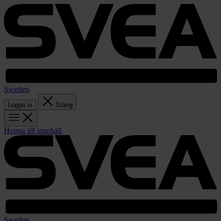
Sweden
Logga in
Stäng
Hoppa till innehåll
Sweden