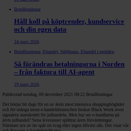
Betallösningar
Håll koll på köptrender, kundservice
och din egen data
24 mars 2026
Betallösningar, Ehandel, Säljfinans, Ehandel i mobilen
Så förändras betalningarna i Norden
– från faktura till AI-agent
19 mars 2026
Publicerad torsdag, 09 december 2021 08:22
Betallösningar
Det börjar bli dags för en av årets mest intensiva shoppinghögtider
och för många inom e-handelsbranschen brukar Black Week även
signalera startskottet för julhandeln. Men hur ser e-handlarna på
årets julhandel? Sena leveranser splittrar årets förväntningar.
Närmare sex av tio spår en svag eller ingen tillväxt alls. Det visar vår
och Paysons e‑handelsindikator.