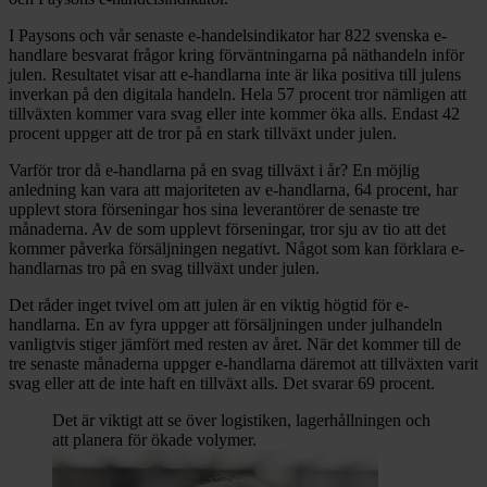
I Paysons och vår senaste e-handelsindikator har 822 svenska e-
handlare besvarat frågor kring förväntningarna på näthandeln inför
julen. Resultatet visar att e-handlarna inte är lika positiva till julens
inverkan på den digitala handeln. Hela 57 procent tror nämligen att
tillväxten kommer vara svag eller inte kommer öka alls. Endast 42
procent uppger att de tror på en stark tillväxt under julen.
Varför tror då e-handlarna på en svag tillväxt i år? En möjlig
anledning kan vara att majoriteten av e-handlarna, 64 procent, har
upplevt stora förseningar hos sina leverantörer de senaste tre
månaderna. Av de som upplevt förseningar, tror sju av tio att det
kommer påverka försäljningen negativt. Något som kan förklara e-
handlarnas tro på en svag tillväxt under julen.
Det råder inget tvivel om att julen är en viktig högtid för e-
handlarna. En av fyra uppger att försäljningen under julhandeln
vanligtvis stiger jämfört med resten av året. När det kommer till de
tre senaste månaderna uppger e-handlarna däremot att tillväxten varit
svag eller att de inte haft en tillväxt alls. Det svarar 69 procent.
Det är viktigt att se över logistiken, lagerhållningen och
att planera för ökade volymer.