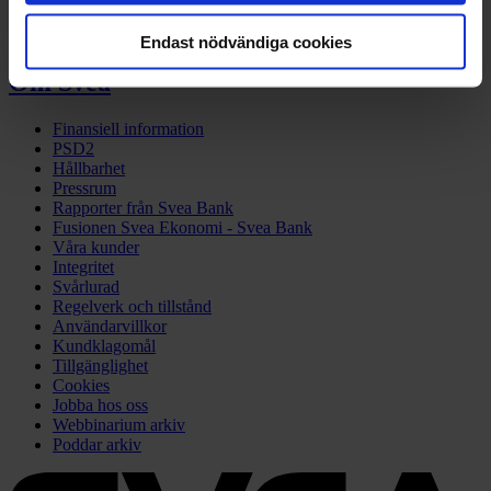
Låneskydd
För dig som handlat
Endast nödvändiga cookies
Om Svea
Finansiell information
PSD2
Hållbarhet
Pressrum
Rapporter från Svea Bank
Fusionen Svea Ekonomi - Svea Bank
Våra kunder
Integritet
Svårlurad
Regelverk och tillstånd
Användarvillkor
Kundklagomål
Tillgänglighet
Cookies
Jobba hos oss
Webbinarium arkiv
Poddar arkiv