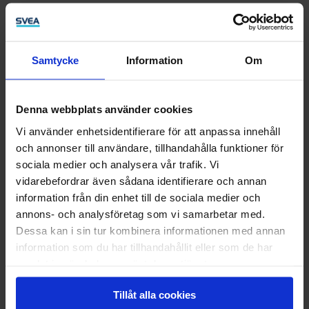
LinkedIn
Företag
Samtycke
Information
Om
Företagsbanken
Finansiering
Betallösningar
Denna webbplats använder cookies
Tech site – developers
BaaS
Vi använder enhetsidentifierare för att anpassa innehåll
Företagslån
och annonser till användare, tillhandahålla funktioner för
Fakturering
Kreditupplysning
sociala medier och analysera vår trafik. Vi
Inkasso
vidarebefordrar även sådana identifierare och annan
Utbildningar
information från din enhet till de sociala medier och
Privat
annons- och analysföretag som vi samarbetar med.
Dessa kan i sin tur kombinera informationen med annan
Spara
information som du har tillhandahållit eller som de har
Låna pengar
samlat in när du har använt deras tjänster.
Privatlån
Bolån
Tillåt alla cookies
Konto och kort
Skuldfinansiering