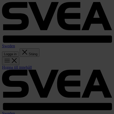
Sweden
Logga in
Stäng
Hoppa till innehåll
Sweden