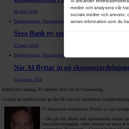
Vi använder enhetsidentifierar
medier och analysera vår traf
09 april 2026
sociala medier och annons- 
Betallösningar, Finansiering
annan information som du har 
Svea Bank ny samarbets­partner till Di
02 mars 2026
Betallösningar, Finansiering, Fakturering
När AI flyttar in på ekonomiavdelning
14 januari 2026
Publicerad onsdag, 05 oktober 2016 09:40
Finansiering
Genom att snabbt kunna ge lån till små och medelstora fastighetsbol
Vi finansierar exempelvis förvärv av nya fastig
– Det går fort ibland och storbankerna hinner i
kassaflödesfastighet, vilket innebär att huset ä