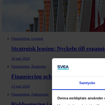
Finansiering, Leasing
Strategisk leasing: Nyckeln till expans
20 maj 2026
Finansiering, Rapporter
Finansiering och kompetens avgör indus
Samtycke
13 maj 2026
Finansiering, Fakturering
Denna webbplats använder 
Riskhantering i osäkra tider