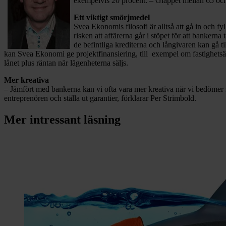
exempelvis 20 procent. – Glappet mellan 65 oc
Ett viktigt smörjmedel
Svea Ekonomis filosofi är alltså att gå in och fy
risken att affärerna går i stöpet för att bankerna 
de befintliga krediterna och långivaren kan gå 
kan Svea Ekonomi ge projektfinansiering, till exempel om fastighetsäg
lånet plus räntan när lägenheterna säljs.
Mer kreativa
– Jämfört med bankerna kan vi ofta vara mer kreativa när vi bedömer 
entreprenören och ställa ut garantier, förklarar Per Strimbold.
Mer intressant läsning