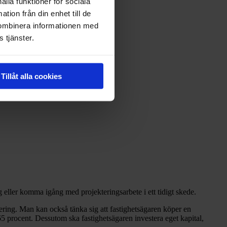
ålla funktioner för sociala
tion från din enhet till de
kombinera informationen med
 tjänster.
Tillåt alla cookies
 eller komma igång med projekteringsarbete i ett tidigt skede.
ering. Man kan också tänka sig att fastighetsägaren köper en
65 procent. Dessutom ska fastighetsägaren investera eget kapital,