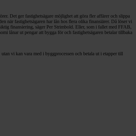
rer. Det ger fastighetsägare möjlighet att göra fler affärer och slippa
lden när fastighetsägaren har lån hos flera olika finansiärer. Då löser vi
ktig finansiering, säger Per Strimbold. Eller, som i fallet med FFAB,
i lånar ut pengar att bygga för och fastighetsägaren betalar tillbaka
tan vi kan vara med i byggprocessen och betala ut i etapper till