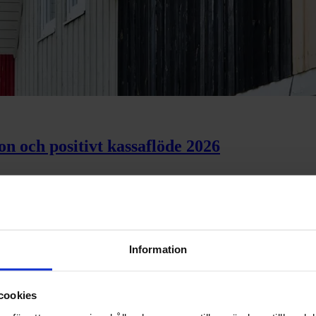
ion och positivt kassaflöde 2026
trins tillväxt 2026
Information
cookies