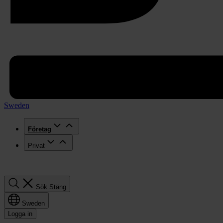
Sweden
Företag
Privat
Sök
Sök
Stäng
Sweden
Logga in