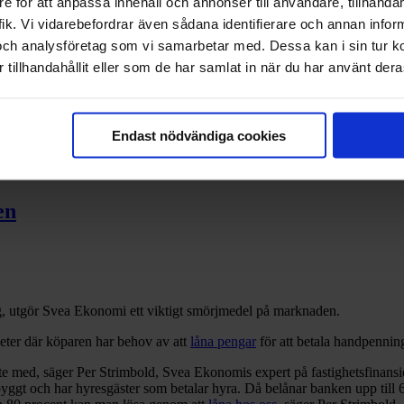
e för att anpassa innehåll och annonser till användare, tillhandah
ik. Vi vidarebefordrar även sådana identifierare och annan informa
och analysföretag som vi samarbetar med. Dessa kan i sin tur 
tillhandahållit eller som de har samlat in när du har använt deras
 Gasell
Endast nödvändiga cookies
en
ag, utgör Svea Ekonomi ett viktigt smörjmedel på marknaden.
heter där köparen har behov av att
låna pengar
för att betala handpenning
nte med, säger Per Strimbold, Svea Ekonomis expert på fastighetsfinansi
r byggt och har hyresgäster som betalar hyra. Då belånar banken upp till 