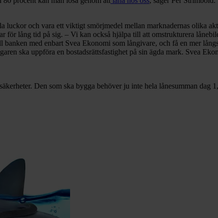
h 80 procent kan man lösa genom att
låna hos oss
, säger Per Strimbold.
lla luckor och vara ett viktigt smörjmedel mellan marknadernas olika aktö
tar för lång tid på sig. – Vi kan också hjälpa till att omstrukturera lånebi
till banken med enbart Svea Ekonomi som långivare, och få en mer långsi
aren ska uppföra en bostadsrättsfastighet på sin ägda mark. Svea Ekonom
säkerheter. Den som ska bygga behöver ju inte hela lånesumman dag 1, u