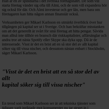
Han är en av spindlarna i det svenska företagsnätet. De som vill
starta företag vänder sig ofta till Almi, och de som vill expandera hör
sig också för där. Och Almi investerar och ger lån, men bara om
företagaren kan hitta någon annan finansiär också.
Verksamheten ger Mikael Karlsson en utmärkt överblick över hur
tillgången på kapital ser ut i Sverige. Och han bekräftar misstanken
om att det generellt är svårt för små företag att hitta pengar. Såvida
man alltså inte tillhör en bransch där riskkapitalister, affärsänglar och
andra tror att nästa Spotify eller Skype ska dyka upp. Då är de
intresserade. Visst är det en brist att en så stor del av allt kapital
söker sig till vissa nischer, och dessutom nästan enbart i Stockholm,
säger Mikael Karlsson.
"Visst är det en brist att en så stor del av
allt
kapital söker sig till vissa nischer"
En trend som Mikael Karlsson ser är att tekniska tjänster som
tidigare varit inriktade mot konsumenter nu tar steget in i