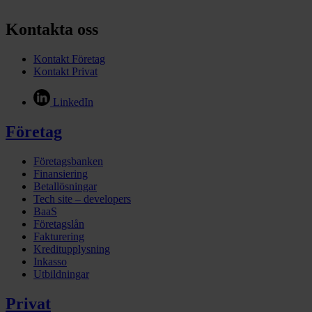
Kontakta oss
Kontakt Företag
Kontakt Privat
LinkedIn
Företag
Företagsbanken
Finansiering
Betallösningar
Tech site – developers
BaaS
Företagslån
Fakturering
Kreditupplysning
Inkasso
Utbildningar
Privat