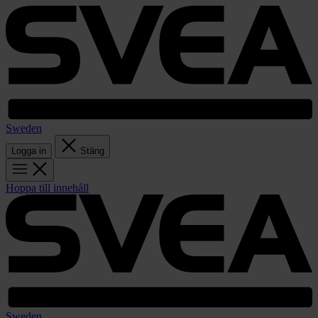
Sweden
Logga in
Stäng
Hoppa till innehåll
Sweden