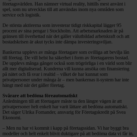
företagsvärlden. Han nämner virtual reality, hittills mest använt i
spel, som nu utvecklas till att användas inom nya områden som
service och logistik.
De största aktörerna som investerar tidigt riskkapital lägger 95
procent av sina pengar i Stockholm. Att arbetsmarknaden är på
gränsen till överhettad när det gäller välutbildad arbetskraft och att
bostadskrisen är akut tycks inte dämpa investeringsviljan.
Bankerna upplevs av många företagare som ovilliga att bevilja lån
till företag. De vill helst ha säkerhet i form av företagarens bostad.
De upplevs många gånger också som trögrörliga i en värld som blir
allt mer digitaliserad. Kunderna vill kunna ansöka om finansiering
på nätet och få svar i realtid – vilket de har kunnat som
privatpersoner under många år – men bankernas it-system har inte
hängt med när det gäller företag.
Svårare att bedöma föreautomatiskt
Anledningen till att företagare måste ta den längre vägen är att
privatpersoner helt enkelt har varit lättare att bedöma automatiskt.
Det säger Ulrika Fornander, ansvarig för Företagskredit på Svea
Ekonomi.
– Men nu har vi kommit i kapp på företagssidan. Vi har byggt bra
modeller och helt enkelt blivit duktigare på att bedöma data vi får in,