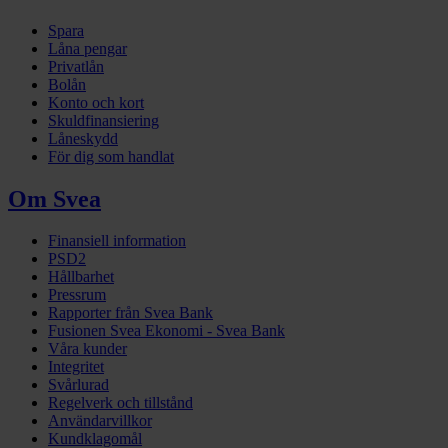
Spara
Låna pengar
Privatlån
Bolån
Konto och kort
Skuldfinansiering
Låneskydd
För dig som handlat
Om Svea
Finansiell information
PSD2
Hållbarhet
Pressrum
Rapporter från Svea Bank
Fusionen Svea Ekonomi - Svea Bank
Våra kunder
Integritet
Svårlurad
Regelverk och tillstånd
Användarvillkor
Kundklagomål