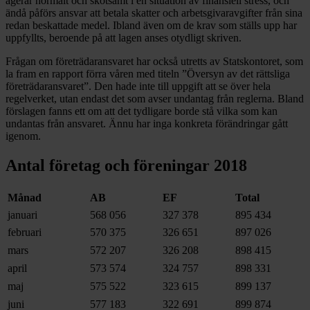
agerar normalt och skötsamt i en situation av finansiell stress, och
ändå påförs ansvar att betala skatter och arbetsgivaravgifter från sina
redan beskattade medel. Ibland även om de krav som ställs upp har
uppfyllts, beroende på att lagen anses otydligt skriven.
Frågan om företrädaransvaret har också utretts av Statskontoret, som
la fram en rapport förra våren med titeln ”Översyn av det rättsliga
företrädaransvaret”. Den hade inte till uppgift att se över hela
regelverket, utan endast det som avser undantag från reglerna. Bland
förslagen fanns ett om att det tydligare borde stå vilka som kan
undantas från ansvaret. Ännu har inga konkreta förändringar gått
igenom.
Antal företag och föreningar 2018
Månad
AB
EF
Total
januari
568 056
327 378
895 434
februari
570 375
326 651
897 026
mars
572 207
326 208
898 415
april
573 574
324 757
898 331
maj
575 522
323 615
899 137
juni
577 183
322 691
899 874