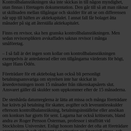
Kontrollbalansräkningen ska inte skickas in till någon myndighet,
utan finnas i företagets dokumentation. Den går till så att man räknar
ut skillnaden mellan tillgångar och skulder för att se om differensen
når upp till häften av aktiekapitalet. I annat fall får bolaget åtta
månader på sig att återställa aktiekapitalet.
Finns en revisor, ska hen granska kontrollbalansräkningen. Men
sedan revisorsplikten avskaffades saknas revisor i många
småföretag.
– I så fall är det ingen som kollar om kontrollbalansräkningen
exempelvis är antedaterad eller om tillgångarna värderats för högt,
säger Hans Ödén.
Företrädare för ett aktiebolag kan också bli personligt
betalningsansvariga om styrelsen inte har skickat in
årsredovisningen inom 15 månader från räkenskapsårets slut.
Ansvaret gäller då skulder som uppkommer efter de 15 månaderna.
De stenhårda datumreglerna är lätta att missa och många företrädare
har krävts på betalning för skatter, avgifter och leverantörsskulder
eftersom kontrollbalansräkning, betalningsinställelse eller ansökan
om konkurs har gjorts för sent. Lagarna har också kritiserats, bland
andra av Roger Persson Österman, professor i straffrätt vid
Stockholms Universitet. Enligt honom händer det ofta att företrädare