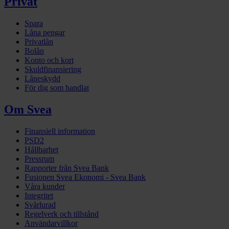
Privat
Spara
Låna pengar
Privatlån
Bolån
Konto och kort
Skuldfinansiering
Låneskydd
För dig som handlat
Om Svea
Finansiell information
PSD2
Hållbarhet
Pressrum
Rapporter från Svea Bank
Fusionen Svea Ekonomi - Svea Bank
Våra kunder
Integritet
Svårlurad
Regelverk och tillstånd
Användarvillkor