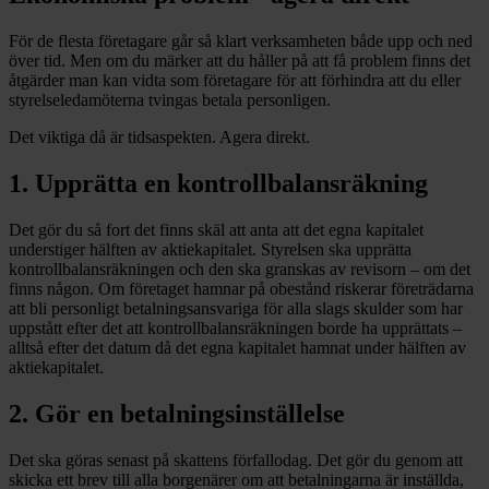
För de flesta företagare går så klart verksamheten både upp och ned
över tid. Men om du märker att du håller på att få problem finns det
åtgärder man kan vidta som företagare för att förhindra att du eller
styrelseledamöterna tvingas betala personligen.
Det viktiga då är tidsaspekten. Agera direkt.
1. Upprätta en kontrollbalansräkning
Det gör du så fort det finns skäl att anta att det egna kapitalet
understiger hälften av aktiekapitalet. Styrelsen ska upprätta
kontrollbalansräkningen och den ska granskas av revisorn – om det
finns någon. Om företaget hamnar på obestånd riskerar företrädarna
att bli personligt betalningsansvariga för alla slags skulder som har
uppstått efter det att kontrollbalansräkningen borde ha upprättats –
alltså efter det datum då det egna kapitalet hamnat under hälften av
aktiekapitalet.
2. Gör en betalningsinställelse
Det ska göras senast på skattens förfallodag. Det gör du genom att
skicka ett brev till alla borgenärer om att betalningarna är inställda,