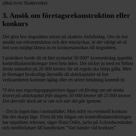
alltså även Skatteverket.
3. Ansök om företagsrekonstruktion eller
konkurs
Det görs hos tingsrätten senast på skattens förfallodag. Om du har
ansökt om rekonstruktion och den misslyckas, är det viktigt att så
fort som möjligt lämna in en konkursansökan till tingsrätten.
I praktiken borde då ett litet nystartat 50 000* kronorsbolag upprätta
kontrollbalansräkningar mest hela tiden. Det räcker ju med en förlust
första månaden på 26 000 kronor för att regeln ska börja gälla. Men
är företaget livskraftigt återställs då aktiekapitalet så fort
verksamheten kommer igång eller en större betalning kommit in.
*
I den nya regeringsuppgörelsen ligger ett förslag om att sänka
kravet på aktiekapital från dagens 50 000 kronor till 25 000 kronor.
Det återstår dock att se om och när det går igenom.
– Det är ingen fara i normalfallet. Men inför en eventuell konkurs
blir det skarpt läge. Först då blir frågan om kontrollbalansräkningen
har upprättats relevant, säger Hans Ödén, jurist på Ackordscentralen
och medförfattare till handboken ”Vad händer vid konkurs”.