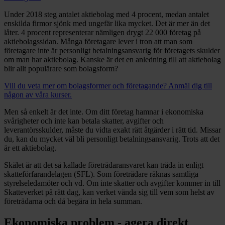
Under 2018 steg antalet aktiebolag med 4 procent, medan antalet
enskilda firmor sjönk med ungefär lika mycket. Det är mer än det
låter. 4 procent representerar nämligen drygt 22 000 företag på
aktiebolagssidan. Många företagare lever i tron att man som
företagare inte är personligt betalningsansvarig för företagets skulder
om man har aktiebolag. Kanske är det en anledning till att aktiebolag
blir allt populärare som bolagsform?
Vill du veta mer om bolagsformer och företagande? Anmäl dig till
någon av våra kurser.
Men så enkelt är det inte. Om ditt företag hamnar i ekonomiska
svårigheter och inte kan betala skatter, avgifter och
leverantörsskulder, måste du vidta exakt rätt åtgärder i rätt tid. Missar
du, kan du mycket väl bli personligt betalningsansvarig. Trots att det
är ett aktiebolag.
Skälet är att det så kallade företrädaransvaret kan träda in enligt
skatteförfarandelagen (SFL). Som företrädare räknas samtliga
styrelseledamöter och vd. Om inte skatter och avgifter kommer in till
Skatteverket på rätt dag, kan verket vända sig till vem som helst av
företrädarna och då begära in hela summan.
Ekonomiska problem - agera direkt