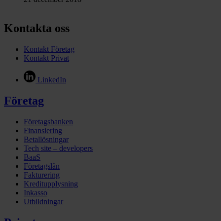
Kontakta oss
Kontakt Företag
Kontakt Privat
LinkedIn
Företag
Företagsbanken
Finansiering
Betallösningar
Tech site – developers
BaaS
Företagslån
Fakturering
Kreditupplysning
Inkasso
Utbildningar