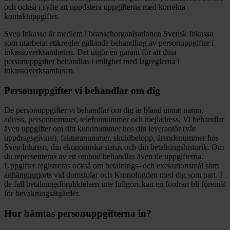
och också i syfte att uppdatera uppgifterna med korrekta
kontaktuppgifter.
Svea Inkasso är medlem i branschorganisationen Svensk Inkasso
som utarbetat etikregler gällande behandling av personuppgifter i
inkassoverksamheten. Det utgör en garant för att dina
personuppgifter behandlas i enlighet med lagreglerna i
inkassoverksamheten.
Personuppgifter vi behandlar om dig
De personuppgifter vi behandlar om dig är bland annat namn,
adress, personnummer, telefonnummer och mejladress. Vi behandlar
även uppgifter om ditt kundnummer hos din leverantör (vår
uppdragsgivare), fakturanummer, skuldbelopp, ärendenummer hos
Svea Inkasso, din ekonomiska status och din betalningshistorik. Om
du representeras av ett ombud behandlas även de uppgifterna.
Uppgifter registreras också om betalnings- och exekutionsmål som
anhängiggjorts vid domstolar och Kronofogden med dig som part. I
de fall betalningsförpliktelsen inte fullgörs kan en fordran bli föremål
för bevakningsåtgärder.
Hur hämtas personuppgifterna in?