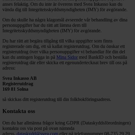
anses felaktig. Om du inte är överens med Svea Inkasso kan du
vända dig till Integritetsskyddsmyndigheten (IMY) för avgörande.
Om du skulle ha några klagomål avseende vår behandling av dina
personuppgifter har du rätt att lämna dem till
Integritetsskyddsmyndigheten (IMY) för avgörande.
Du har rätt att begära tillgång till vilka uppgifter som finns
registrerade om dig, ett så kallat registerutdrag. Om du önskar ett
registerutdrag över vilka personuppgifter vi behandlar för din del
kan du antingen logga in på
Mina Sidor
med BankID och beställa
registerutdrag där eller skicka ett egenundertecknat brev till oss på
adress:
Svea Inkasso AB
Registerutdrag
169 81 Solna
så skickas ditt registerutdrag till din folkbokföringsadress.
Kontakta oss
Om du har allmänna frågor kring GDPR (Dataskyddsförordningen)
kontakta oss via post på ovan nämnda
adress,
dataskydd@svea.com
eller på telefonnummer 08-735 29 29