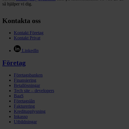
så hjälper vi dig.
Kontakta oss
Kontakt Företag
Kontakt Privat
LinkedIn
Företag
Företagsbanken
Finansiering
Betallösningar
Tech site – developers
BaaS
Företagslån
Fakturering
Kreditupplysning
Inkasso
Utbildningar