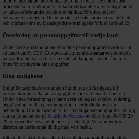
mindre ingripande indrivningsåtgärd kan vidtas. De automatiska
processer som förekommer i inkassoverksamhet är en integrerad del
av inkassoförfarandet och är nödvändiga för utförandet av
inkassoverksamheten. De automatiska beslutsprocesserna är tillåtna
och omfattas inte av Dataskyddsförordningens förbud i artikel 22.
Överföring av personuppgifter till tredje land
Under vissa omständigheter kan dina personuppgifter överföras till
ett land utanför EES (Europeiska ekonomiska samarbetsområdet),
men aldrig utan att vi har säkerställt att lämpliga skyddsåtgärder
finns för att skydda dina uppgifter.
Dina rättigheter
Enligt Dataskyddsförordningen har du rätt att få tillgång till
information om vilka personuppgifter som vi behandlar om dig.
Under vissa förutsättningar har du rätt att begära rättelse, radering,
begränsning av dina personuppgifter eller invända mot vår
behandling. Om du anser att vi har felaktiga personuppgifter om dig
ska du kontakta oss på
dataskydd@svea.com
eller ringa 08-735 29
29 och meddela oss vad du anser är felaktigt. Vi kommer kort
därefter att återkomma till dig med vårt beslut.
Rätten till rättelse finns enbart i de fall personuppgiften objektivt