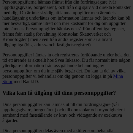
Personuppgifterna hämtas främst från din fordringsägare (vår
uppdragsgivare, borgenären), och från dig själv vid direkta kontakter
med dig. Du är inte skyldig att lämna uppgifter men ärendets
handläggning underlättas om information lämnas och ärendet kan bli
mer besvärligt, sämre utrett och mer kostsamt för dig om uppgifter
inte lämnas. Personuppgifter hämtas också från offentliga register,
främst från statlig förvaltning (domstolar, Skatteverket och
Kronofogden) men även från andra register som är allmänt
tillgängliga (bil-, adress- och fastighetsregistret).
Personuppgifter hämtas in och registreras fortlöpande under hela den
tid ett ärende är aktuellt hos Svea Inkasso. Du får normalt inte någon
ytterligare information från oss gällande behandling av
personuppgifter, om du inte själv begär det. Du kan ta del av vilka
personuppgifter vi behandlar om dig genom att logga in på
Mina
Sidor
med BankID.
Vilka kan få tillgång till dina personuppgifter?
Dina personuppgifter kan lämnas ut till din fordringsägare (vår
uppdragsgivare, borgenären) och till domstolar och myndigheter i
samband med fastställande av krav och vidtagande av exekutiva
åtgärder.
Dina personuppgifter delas även med aktörer som behandlar