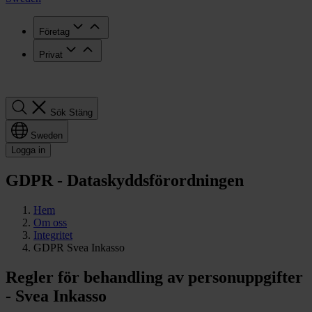
Företag
Privat
Sök
Sök
Stäng
Sweden
Logga in
GDPR - Dataskyddsförordningen
Hem
Om oss
Integritet
GDPR Svea Inkasso
Regler för behandling av personuppgifter
- Svea Inkasso