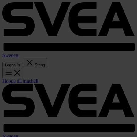
Sweden
Logga in
Stäng
Hoppa till innehåll
Sweden