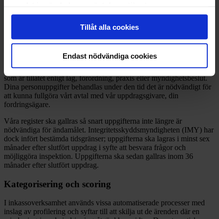
samlat in när du har använt deras tjänster.
fordringsanspråket grundar sig på inklusive betalningar och
andra fullgöranden
ekonomiadministration och redovisning
Tillåt alla cookies
statistik och sammanställningar.
Hur länge sparar vi dina personuppgifter?
Endast nödvändiga cookies
Vi behandlar aldrig dina personuppgifter under en längre tid än vad
som är tillåtet enligt lag, förordning, praxis eller myndighetsbeslut.
Dina personuppgifter behandlas under den tid det är nödvändigt för
att kunna fullgöra vårt avtal med vår uppdragsgivare, din
fordringsägare.
Våra register ska gallras så snart uppgifterna inte längre är
nödvändiga för ändamålet. Integritetsskyddsmyndigheten (IMY) har
dock infört bestämda tidsgränser; uppgifterna ska lagras i minst sex
månader efter slutfört uppdrag i syfte att besvara frågor och
möjliggöra inspektion. Uppgifterna ska sedan gallras inom 36
månader efter slutfört uppdrag.
Kategorisering och scoring
I inkassoverksamhet används vissa automatiserade processer med
inslag av profilering och syftar till att skilja ut de ärenden där en