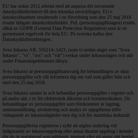
EU har sedan 2012 arbetat med att anpassa det nuvarande
dataskyddsdirektivet till den tekniska utvecklingen. EU:s
dataskyddsarbete resulterade i en förordning som den 25 maj 2018
ersatte tidigare dataskyddsdirektiv. PuL (personuppgiftslagen) ersätts
alltså av GDPR (General Data Protection Regulation) som är ett
gemensamt regelverk för hela EU. På svenska kallas den
Dataskyddsförordningen.
Svea Inkasso AB, 556214–1423, (som vi nedan anger som "Svea
Inkasso", "vi", "oss" och "vår") verkar under Inkassolagen och står
under Finansinspektionens tillsyn.
Svea Inkasso är personuppgiftsansvarig för behandlingen av dina
personuppgifter och vill informera dig om vad som gäller från och
med den 25 maj 2018.
Svea Inkasso samlar in och behandlar personuppgifter i register och
på andra sätt, t ex för elektronisk åtkomst och kommunikation. De
behandlingar av personuppgifter som förekommer är lagring,
sammanställning, utvärdering och analys av uppgifterna inför
vidtagande av inkassoåtgärder mot dig och för statistiska ändamål.
Personuppgifterna registreras i syfte att utgöra underlag vid
fullgörande av inkassouppdrag eller annat likartat uppdrag i ärendet
där du är registrerad som gäldenär, motpart eller på annat sätt berörd