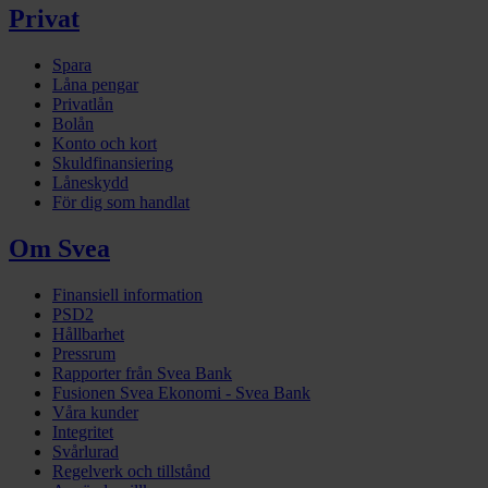
Privat
Spara
Låna pengar
Privatlån
Bolån
Konto och kort
Skuldfinansiering
Låneskydd
För dig som handlat
Om Svea
Finansiell information
PSD2
Hållbarhet
Pressrum
Rapporter från Svea Bank
Fusionen Svea Ekonomi - Svea Bank
Våra kunder
Integritet
Svårlurad
Regelverk och tillstånd