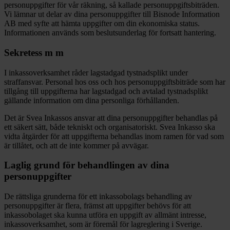
personuppgifter för vår räkning, så kallade personuppgiftsbiträden.
Vi lämnar ut delar av dina personuppgifter till Bisnode Information
AB med syfte att hämta uppgifter om din ekonomiska status.
Informationen används som beslutsunderlag för fortsatt hantering.
Sekretess m m
I inkassoverksamhet råder lagstadgad tystnadsplikt under
straffansvar. Personal hos oss och hos personuppgiftsbiträde som har
tillgång till uppgifterna har lagstadgad och avtalad tystnadsplikt
gällande information om dina personliga förhållanden.
Det är Svea Inkassos ansvar att dina personuppgifter behandlas på
ett säkert sätt, både tekniskt och organisatoriskt. Svea Inkasso ska
vidta åtgärder för att uppgifterna behandlas inom ramen för vad som
är tillåtet, och att de inte kommer på avvägar.
Laglig grund för behandlingen av dina
personuppgifter
De rättsliga grunderna för ett inkassobolags behandling av
personuppgifter är flera, främst att uppgifter behövs för att
inkassobolaget ska kunna utföra en uppgift av allmänt intresse,
inkassoverksamhet, som är föremål för lagreglering i Sverige.