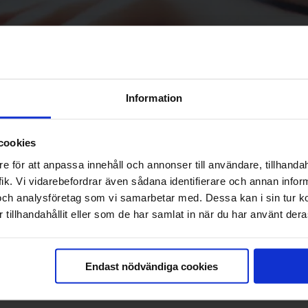
Information
der Om oss/Bolagsinformation, se:
bokslutskommuniké 2018
.
cookies
e för att anpassa innehåll och annonser till användare, tillhandah
ik. Vi vidarebefordrar även sådana identifierare och annan informa
och analysföretag som vi samarbetar med. Dessa kan i sin tur 
tillhandahållit eller som de har samlat in när du har använt deras
 (publ) ska offentliggöra enligt lagen om värdepappersmarknaden och
Endast nödvändiga cookies