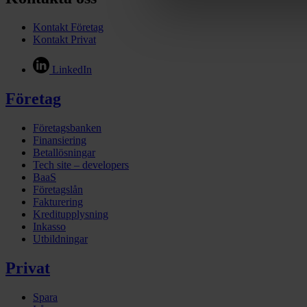
Kontakt Företag
Kontakt Privat
LinkedIn
Företag
Företagsbanken
Finansiering
Betallösningar
Tech site – developers
BaaS
Företagslån
Fakturering
Kreditupplysning
Inkasso
Utbildningar
Privat
Spara