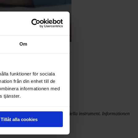
Om
ålla funktioner för sociala
tion från din enhet till de
kombinera informationen med
 tjänster.
/eller lagen om handel med finansiella instrument. Informationen
Tillåt alla cookies