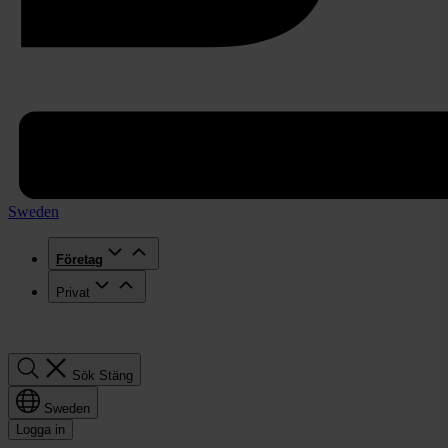
Sweden
Företag
Privat
Sök
Sök
Stäng
Sweden
Logga in