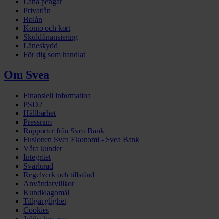
Låna pengar
Privatlån
Bolån
Konto och kort
Skuldfinansiering
Låneskydd
För dig som handlat
Om Svea
Finansiell information
PSD2
Hållbarhet
Pressrum
Rapporter från Svea Bank
Fusionen Svea Ekonomi - Svea Bank
Våra kunder
Integritet
Svårlurad
Regelverk och tillstånd
Användarvillkor
Kundklagomål
Tillgänglighet
Cookies
Jobba hos oss