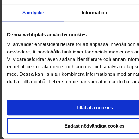
Ajoneuvorahoitus
Maksupalvelut
Samtycke
Information
Perintä
Yritysblogi
Kuluttajat
Denna webbplats använder cookies
Vi använder enhetsidentifierare för att anpassa innehåll och a
Talletukset
Hae lainaa
användare, tillhandahålla funktioner för sociala medier och an
Maksuratkaisut
Vi vidarebefordrar även sådana identifierare och annan inform
Autolaina
enhet till de sociala medier och annons- och analysföretag 
Perintä
Kuluttajablogi
med. Dessa kan i sin tur kombinera informationen med anna
du har tillhandahållit eller som de har samlat in när du har an
Tietoa meistä
Meistä
Sopimusehdot
Tillåt alla cookies
Tietosuoja
Saavutettavuus
Uutiset
Endast nödvändiga cookies
Meille töihin
Vastuullisuus
Urheilu