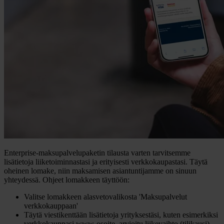
Enterprise-maksupalvelupaketin tilausta varten tarvitsemme
lisätietoja liiketoiminnastasi ja erityisesti verkkokaupastasi. Täytä
oheinen lomake, niin maksamisen asiantuntijamme on sinuun
yhteydessä. Ohjeet lomakkeen täyttöön:
Valitse lomakkeen alasvetovalikosta 'Maksupalvelut
verkkokauppaan'
Täytä viestikenttään lisätietoja yrityksestäsi, kuten esimerkiksi
verkkokauppasi www-osoite, arvioitu liikevaihto (tilikausi),