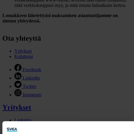
mitä verkkokauppasi myy, ja mitä muuta haluatkaan kertoa.
Lomakkeen lähetettyäsi maksamisen asiantuntijamme on
sinuun yhteydessä.
Ota yhteyttä
Yritykset
Kuluttajat
Facebook
Linkedin
Twitter
Instagram
Yritykset
Laskutus
Yritysrahoitus
Myynnin rahoitus