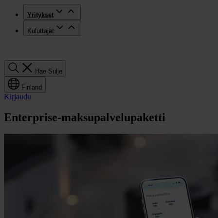
Yritykset
Kuluttajat
Hae
Hae
Sulje
Finland
Kirjaudu
Enterprise-maksupalvelupaketti