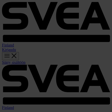
Finland
Kirjaudu
Siirry sisältöön
Finland