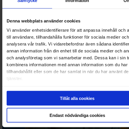
Samtycke
Information
O
ihminen – ei tekoäly. Meiltä saat vastaukset kysymyksiisi nopeasti
ilman turhia viivytyksiä. Asiakaspalvelumme vastaa puheluusi
keskimäärin 17 sekunnissa.
Denna webbplats använder cookies
Akseli, Sales Manager
Vi använder enhetsidentifierare för att anpassa innehåll och
Kysy lisää Akselilta
till användare, tillhandahålla funktioner för sociala medier och
analysera vår trafik. Vi vidarebefordrar även sådana identifie
annan information från din enhet till de sociala medier och a
och analysföretag som vi samarbetar med. Dessa kan i sin t
kombinera informationen med annan information som du har
tillhandahållit eller som de har samlat in när du har använt d
tjänster.
Tillåt alla cookies
Endast nödvändiga cookies