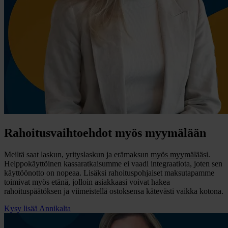
Rahoitusvaihtoehdot myös myymälään
Meiltä saat laskun, yrityslaskun ja erämaksun
myös myymälääsi
.
Helppokäyttöinen kassaratkaisumme ei vaadi integraatiota, joten sen
käyttöönotto on nopeaa. Lisäksi rahoituspohjaiset maksutapamme
toimivat myös etänä, jolloin asiakkaasi voivat hakea
rahoituspäätöksen ja viimeistellä ostoksensa kätevästi vaikka kotona.
Kysy lisää Annikalta