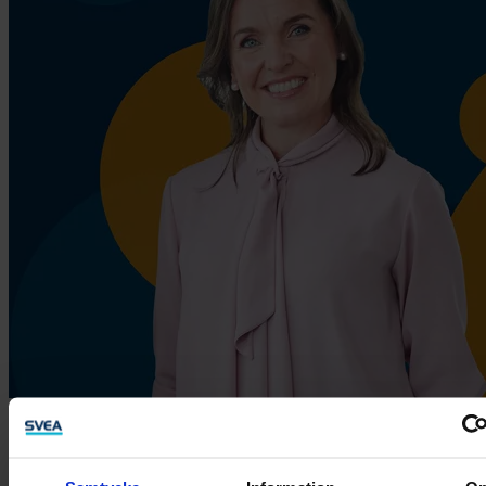
Vastaamme puheluusi 17 sekunnissa
Meille soittaessa voit olla varma, että sinua palvelee aina oikea