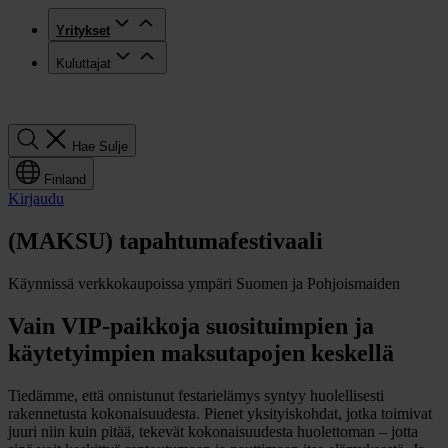
Yritykset
Kuluttajat
Hae
Hae
Sulje
Finland
Kirjaudu
(MAKSU) tapahtumafestivaali
Käynnissä verkkokaupoissa ympäri Suomen ja Pohjoismaiden
Vain VIP-paikkoja suosituimpien ja
käytetyimpien maksutapojen keskellä
Tiedämme, että onnistunut festarielämys syntyy huolellisesti
rakennetusta kokonaisuudesta. Pienet yksityiskohdat, jotka toimivat
juuri niin kuin pitää, tekevät kokonaisuudesta huolettoman – jotta