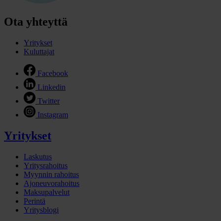
Ota yhteyttä
Yritykset
Kuluttajat
Facebook
Linkedin
Twitter
Instagram
Yritykset
Laskutus
Yritysrahoitus
Myynnin rahoitus
Ajoneuvorahoitus
Maksupalvelut
Perintä
Yritysblogi