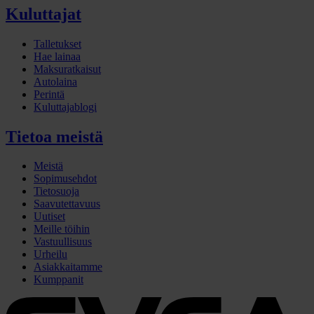
Kuluttajat
Talletukset
Hae lainaa
Maksuratkaisut
Autolaina
Perintä
Kuluttajablogi
Tietoa meistä
Meistä
Sopimusehdot
Tietosuoja
Saavutettavuus
Uutiset
Meille töihin
Vastuullisuus
Urheilu
Asiakkaitamme
Kumppanit