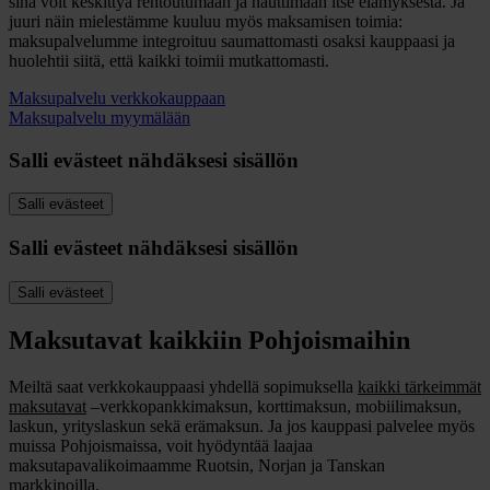
sinä voit keskittyä rentoutumaan ja nauttimaan itse elämyksestä. Ja
juuri näin mielestämme kuuluu myös maksamisen toimia:
maksupalvelumme integroituu saumattomasti osaksi kauppaasi ja
huolehtii siitä, että kaikki toimii mutkattomasti.
Maksupalvelu verkkokauppaan
Maksupalvelu myymälään
Salli evästeet nähdäksesi sisällön
Salli evästeet
Salli evästeet nähdäksesi sisällön
Salli evästeet
Maksutavat kaikkiin Pohjoismaihin
Meiltä saat verkkokauppaasi yhdellä sopimuksella
kaikki tärkeimmät
maksutavat
–verkkopankkimaksun, korttimaksun, mobiilimaksun,
laskun, yrityslaskun sekä erämaksun. Ja jos kauppasi palvelee myös
muissa Pohjoismaissa, voit hyödyntää laajaa
maksutapavalikoimaamme Ruotsin, Norjan ja Tanskan
markkinoilla.