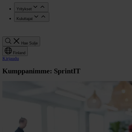
Yritykset
Kuluttajat
Hae
Hae
Sulje
Finland
Kirjaudu
Kumppanimme: SprintIT