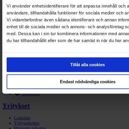
Asiat etenevät, ja tapaamiset hoituvat ilman turhaa
Vi använder enhetsidentifierare för att anpassa innehåll och a
byrokratiaa tai kommunikaatiokatkoksia. Yhteydenpito
on toiminut hyvin sekä Suomen että Ruotsin suuntaan.
användare, tillhandahålla funktioner för sociala medier och an
Marko Happonen
Vi vidarebefordrar även sådana identifierare och annan inform
Partner & Sales Lead
enhet till de sociala medier och annons- och analysföretag 
med. Dessa kan i sin tur kombinera informationen med anna
Ota yhteyttä
du har tillhandahållit eller som de har samlat in när du har an
Yritykset
Kuluttajat
Tillåt alla cookies
Facebook
Linkedin
Endast nödvändiga cookies
Twitter
Instagram
Yritykset
Laskutus
Yritysrahoitus
Myynnin rahoitus