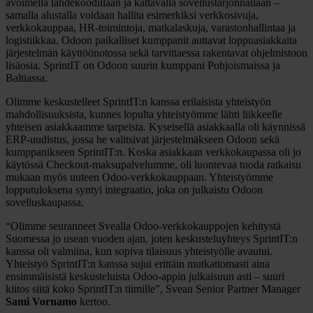
avoimella lähdekoodillaan ja kattavalla sovellustarjonnallaan –
samalla alustalla voidaan hallita esimerkiksi verkkosivuja,
verkkokauppaa, HR-toimintoja, matkalaskuja, varastonhallintaa ja
logistiikkaa. Odoon paikalliset kumppanit auttavat loppuasiakkaita
järjestelmän käyttöönotossa sekä tarvittaessa rakentavat ohjelmistoon
lisäosia. SprintIT on Odoon suurin kumppani Pohjoismaissa ja
Baltiassa.
Olimme keskustelleet SprintIT:n kanssa erilaisista yhteistyön
mahdollisuuksista, kunnes lopulta yhteistyömme lähti liikkeelle
yhteisen asiakkaamme tarpeista. Kyseisellä asiakkaalla oli käynnissä
ERP-uudistus, jossa he valitsivat järjestelmäkseen Odoon sekä
kumppanikseen SprintIT:n. Koska asiakkaan verkkokaupassa oli jo
käytössä Checkout-maksupalvelumme, oli luontevaa tuoda ratkaisu
mukaan myös uuteen Odoo-verkkokauppaan. Yhteistyömme
lopputuloksena syntyi integraatio, joka on julkaistu Odoon
sovelluskaupassa.
“Olimme seuranneet Svealla Odoo-verkkokauppojen kehitystä
Suomessa jo usean vuoden ajan, joten keskusteluyhteys SprintIT:n
kanssa oli valmiina, kun sopiva tilaisuus yhteistyölle avautui.
Yhteistyö SprintIT:n kanssa sujui erittäin mutkattomasti aina
ensimmäisistä keskusteluista Odoo-appin julkaisuun asti – suuri
kiitos siitä koko SprintIT:n tiimille”, Svean Senior Partner Manager
Sami Vornamo
kertoo.