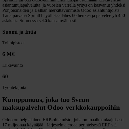
asiantuntijapalveluita, ja vuosien varrella yritys on kasvanut yhdeksi
Pohjoismaiden ja Baltian merkittävimmistä Odoo-asiantuntijoista.
Tänä päivänä SprintIT työllistää lähes 60 henkeä ja palvelee yli 450
asiakasta Suomessa sekä kansainvälisesti.
Suomi ja Intia
Toimipisteet
6 M€
Liikevaihto
60
Työntekijöitä
Kumppanuus, joka tuo Svean
maksupalvelut Odoo-verkkokauppoihin
Odoo on belgialainen ERP-ohjelmisto, jolla on maailmanlaajuisesti
17 miljoonaa käyttäjää . Järjestelmä eroaa perinteisestä ERP:stä