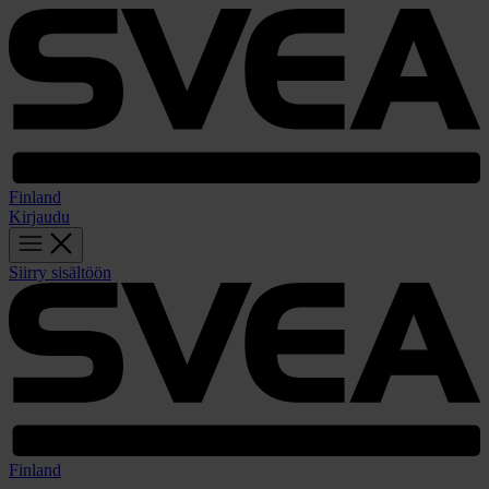
Finland
Kirjaudu
Siirry sisältöön
Finland