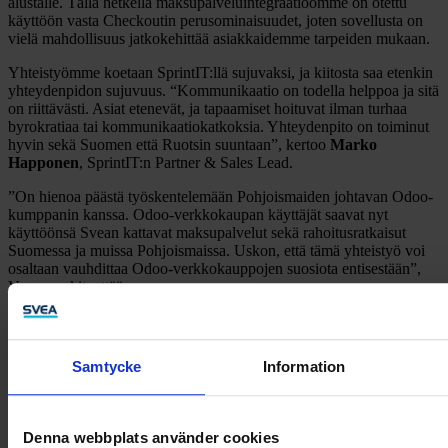
alustalle. Tällä hetkellä maksupalveluintegraatioomme on otettu
käyttöön vasta Checkoutin perusominaisuudet, joten sovellusta on
vielä mahdollisuus jatkokehittää asiakkaidemme tarpeiden mukaan.
Yhteistyömme koetaan SprintIT:llä sujuvaksi, ja kiitosta saa etenkin
yhteydenpidon sujuvuus. “Kommunikaatio on todella helppoa ja sitä
on riittävästi. Asiat etenevät, ja tapaamiset hoituvat ilman turhaa
byrokratiaa tai kommunikaatiokatkoksia. Yhteydenpito on toiminut
hyvin sekä Suomen että Ruotsin suuntaan”, kertoo
Marko
Happonen
, SprintIT:n Partner & Sales Lead.
”On hienoa päästä työskentelemään Pohjoismaiden johtavan Odoo-
kumppanin kanssa. Odoo-verkkokaupan käyttäjät saavat nyt
käyttöönsä Svean kattavat maksupalvelut sekä rahoitusratkaisut
Suomessa ja muissa Pohjoismaissa. Uskon, että tämä yhteistyö voi
osaltaan vauhdittaa Odoo-verkkokauppojen suosiota entisestään”,
Vornamo kiteyttää.
Samtycke
Information
Kommunikaatio on todella helppoa ja sitä on riittävästi.
Denna webbplats använder cookies