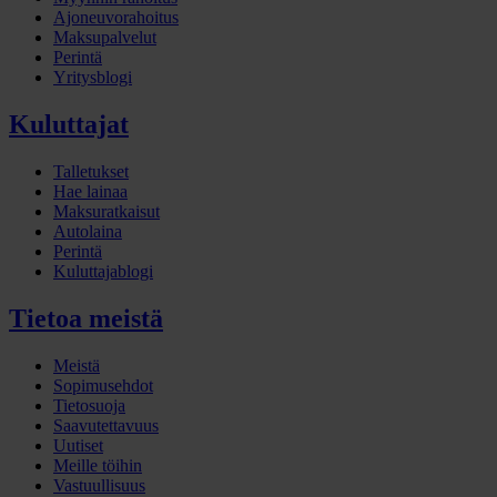
Ajoneuvorahoitus
Maksupalvelut
Perintä
Yritysblogi
Kuluttajat
Talletukset
Hae lainaa
Maksuratkaisut
Autolaina
Perintä
Kuluttajablogi
Tietoa meistä
Meistä
Sopimusehdot
Tietosuoja
Saavutettavuus
Uutiset
Meille töihin
Vastuullisuus