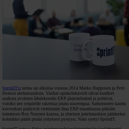
SprintIT:n
tarina sai alkunsa vuonna 2014 Marko Happosen ja Petri
Heinon uteliaisuudesta. Vanhat opiskelukaverit olivat kuulleet
uudesta avoimen lähdekoodin ERP-järjestelmästä ja pohtivat,
voisiko sen ympärille rakentaa jotain suurempaa. Sattumusten kautta
kaverukset päätyivät viettämään iltaa ERP-maailmassa pitkään
toimineen Roy Nurmen kanssa, ja yhteisen juttelutuokion päätteeksi
kolmikko päätti pistää yrityksen pystyyn. Näin syntyi SprintIT.
SprintIT tarjoaa Odoo-toiminnanohjausjärjestelmään keskittyneitä