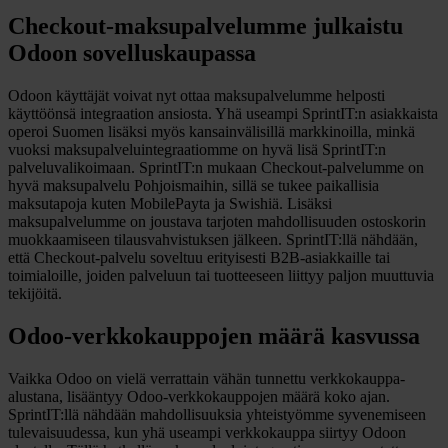
Checkout-maksupalvelumme julkaistu
Odoon sovelluskaupassa
Odoon käyttäjät voivat nyt ottaa maksupalvelumme helposti
käyttöönsä integraation ansiosta. Yhä useampi SprintIT:n asiakkaista
operoi Suomen lisäksi myös kansainvälisillä markkinoilla, minkä
vuoksi maksupalveluintegraatiomme on hyvä lisä SprintIT:n
palveluvalikoimaan. SprintIT:n mukaan Checkout-palvelumme on
hyvä maksupalvelu Pohjoismaihin, sillä se tukee paikallisia
maksutapoja kuten MobilePayta ja Swishiä. Lisäksi
maksupalvelumme on joustava tarjoten mahdollisuuden ostoskorin
muokkaamiseen tilausvahvistuksen jälkeen. SprintIT:llä nähdään,
että Checkout-palvelu soveltuu erityisesti B2B-asiakkaille tai
toimialoille, joiden palveluun tai tuotteeseen liittyy paljon muuttuvia
tekijöitä.
Odoo-verkkokauppojen määrä kasvussa
Vaikka Odoo on vielä verrattain vähän tunnettu verkkokauppa-
alustana, lisääntyy Odoo-verkkokauppojen määrä koko ajan.
SprintIT:llä nähdään mahdollisuuksia yhteistyömme syvenemiseen
tulevaisuudessa, kun yhä useampi verkkokauppa siirtyy Odoon