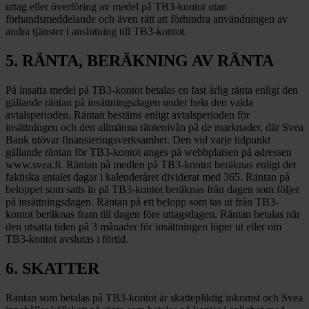
uttag eller överföring av medel på TB3-kontot utan
förhandsmeddelande och även rätt att förhindra användningen av
andra tjänster i anslutning till TB3-kontot.
5. RÄNTA, BERÄKNING AV RÄNTA
På insatta medel på TB3-kontot betalas en fast årlig ränta enligt den
gällande räntan på insättningsdagen under hela den valda
avtalsperioden. Räntan bestäms enligt avtalsperioden för
insättningen och den allmänna räntenivån på de marknader, där Svea
Bank utövar finansieringsverksamhet. Den vid varje tidpunkt
gällande räntan för TB3-kontot anges på webbplatsen på adressen
www.svea.fi. Räntan på medlen på TB3-kontot beräknas enligt det
faktiska antalet dagar i kalenderåret dividerat med 365. Räntan på
beloppet som satts in på TB3-kontot beräknas från dagen som följer
på insättningsdagen. Räntan på ett belopp som tas ut från TB3-
kontot beräknas fram till dagen före uttagsdagen. Räntan betalas när
den utsatta tiden på 3 månader för insättningen löper ut eller om
TB3-kontot avslutas i förtid.
6. SKATTER
Räntan som betalas på TB3-kontot är skattepliktig inkomst och Svea