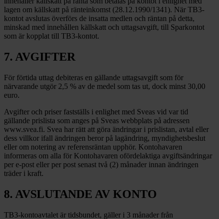
innehåller källskatt på ränta som betalas på kontot i enlighet med
lagen om källskatt på ränteinkomst (28.12.1990/1341). När TB3-
kontot avslutas överförs de insatta medlen och räntan på detta,
minskad med innehållen källskatt och uttagsavgift, till Sparkontot
som är kopplat till TB3-kontot.
7. AVGIFTER
För förtida uttag debiteras en gällande uttagsavgift som för
närvarande utgör 2,5 % av de medel som tas ut, dock minst 30,00
euro.
Avgifter och priser fastställs i enlighet med Sveas vid var tid
gällande prislista som anges på Sveas webbplats på adressen
www.svea.fi. Svea har rätt att göra ändringar i prislistan, avtal eller
dess villkor ifall ändringen beror på lagändring, myndighetsbeslut
eller om notering av referensräntan upphör. Kontohavaren
informeras om alla för Kontohavaren ofördelaktiga avgiftsändringar
per e-post eller per post senast två (2) månader innan ändringen
träder i kraft.
8. AVSLUTANDE AV KONTO
TB3-kontoavtalet är tidsbundet, gäller i 3 månader från