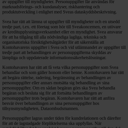
av uppgifter till myndigheter. Personuppgifter får användas för
marknadsförings- och kundanalyser, riskhantering och
produktutveckling i enlighet med Sveas dataskyddsbeskrivning.
Svea har rätt att lämna ut uppgifter till myndigheter och en utsedd
tredje part, t.ex. ett företag som hör till Sveakoncernen, en utövare
av kreditupplysningsverksamhet eller en myndighet. Svea ansvarar
för att ha tillgång till alla nödvändiga lagliga, tekniska och
organisatoriska försiktighetsåtgärder för att säkerställa att
Kontohavarens uppgifter i Svea och vid utlämnandet av uppgifter till
tredje part att behandlingen av personuppgifterna skyddas av
lämpliga och uppdaterade informationssäkerhetslösningar.
Kontohavaren har rätt att få veta vilka personuppgifter som Svea
behandlar och som gäller honom eller henne. Kontohavaren har rätt
att begära rättelse, radering, begränsning av behandlingen av
personuppgifter eller annars motsätta sig behandling av sina
personuppgifter. Om en sådan begäran görs ska Svea behandla
begäran och besluta sig för att fortsätta behandlingen av
personuppgifter trots begäran. Kontohavaren har rätt att anföra
besvär över behandlingen av sina personuppgifter hos
tillsynsmyndigheten, Dataombudsmannen.
Personuppgifter lagras under tiden för kundrelationen och därefter
för att de lagstadgade förpliktelserna ska uppfyllas. När