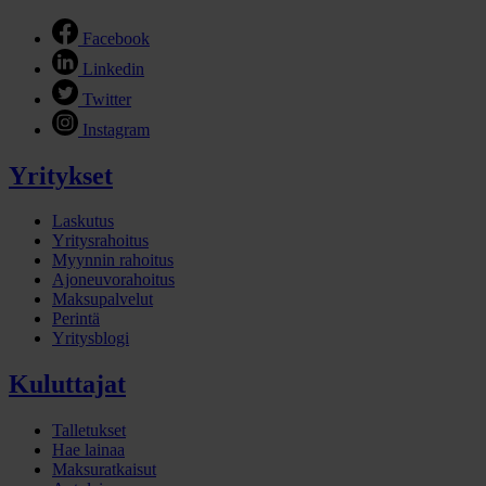
Facebook
Linkedin
Twitter
Instagram
Yritykset
Laskutus
Yritysrahoitus
Myynnin rahoitus
Ajoneuvorahoitus
Maksupalvelut
Perintä
Yritysblogi
Kuluttajat
Talletukset
Hae lainaa
Maksuratkaisut