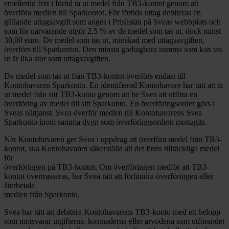
emellertid fritt i förtid ta ut medel från TB3-kontot genom att
överföra medlen till Sparkontot. För förtida uttag debiteras en
gällande uttagsavgift som anges i Prislistan på Sveas webbplats och
som för närvarande utgör 2,5 % av de medel som tas ut, dock minst
30,00 euro. De medel som tas ut, minskad med uttagsavgiften,
överförs till Sparkontot. Den minsta godtagbara summa som kan tas
ut är lika stor som uttagsavgiften.
De medel som tas ut från TB3-kontot överförs endast till
Kontohavaren Sparkonto. En identifierad Kontohavare har rätt att ta
ut medel från sitt TB3-konto genom att be Svea att utföra en
överföring av medel till sitt Sparkonto. En överföringsorder görs i
Sveas nättjänst. Svea överför medlen till Kontohavarens Svea
Sparkonto inom samma dygn som överföringsordern mottagits.
När Kontohavaren ger Svea i uppdrag att överföra medel från TB3-
kontot, ska Kontohavaren säkerställa att det finns tillräckliga medel
för
överföringen på TB3-kontot. Om överföringen medför att TB3-
kontot övertrasseras, har Svea rätt att förhindra överföringen eller
återbetala
medlen från Sparkonto.
Svea har rätt att debitera Kontohavarens TB3-konto med ett belopp
som motsvarar utgifterna, kostnaderna eller arvodena som utförandet