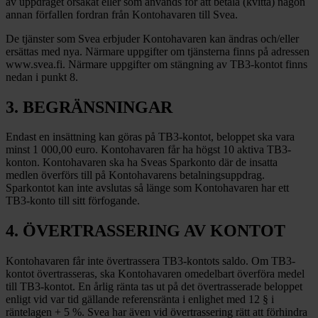
av uppdraget orsakat eller som används för att betala (kvitta) någon
annan förfallen fordran från Kontohavaren till Svea.
De tjänster som Svea erbjuder Kontohavaren kan ändras och/eller
ersättas med nya. Närmare uppgifter om tjänsterna finns på adressen
www.svea.fi. Närmare uppgifter om stängning av TB3-kontot finns
nedan i punkt 8.
3. BEGRÄNSNINGAR
Endast en insättning kan göras på TB3-kontot, beloppet ska vara
minst 1 000,00 euro. Kontohavaren får ha högst 10 aktiva TB3-
konton. Kontohavaren ska ha Sveas Sparkonto där de insatta
medlen överförs till på Kontohavarens betalningsuppdrag.
Sparkontot kan inte avslutas så länge som Kontohavaren har ett
TB3-konto till sitt förfogande.
4. ÖVERTRASSERING AV KONTOT
Kontohavaren får inte övertrassera TB3-kontots saldo. Om TB3-
kontot övertrasseras, ska Kontohavaren omedelbart överföra medel
till TB3-kontot. En årlig ränta tas ut på det övertrasserade beloppet
enligt vid var tid gällande referensränta i enlighet med 12 § i
räntelagen + 5 %. Svea har även vid övertrassering rätt att förhindra