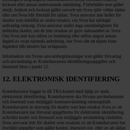
lockout eller annan motsvarande anledning. Förbehållet som gäller
strejk, bojkott och lockout gäller oavsett om Svea själv vidtar sådan
eller om Svea blir föremål för sådan. Svea ansvarar inte heller för
skador som inträffat av andra orsaker, om Svea har iakttagit
sedvanlig omsorg. Svea ansvarar under inga omständigheter för
indirekta skador, om de inte orsakas av grov oaktsamhet av Svea.
Om Svea inte kan utföra en betalning eller utföra någon annan
åtgärd av ovan nämnda anledning, har Svea rätt att skjuta fram
åtgärden tills hindret har avlägsnats.
Information om Sveas ansvarsbegränsningar som gäller förvaring
och användning av Kontohavarens identifieringsuppgifter och
lösenord finns i punkt 12.
12. ELEKTRONISK IDENTIFIERING
Kontohavaren loggar in till TB3-kontot med hjälp av stark,
elektronisk identifiering. Kontohavaren ska förvara användarnamn
och lösenord som möjliggör kontoanvändning omsorgsfullt.
Kontohavaren är ansvarig för skador som kan orsakas Svea av att
Kontohavaren har förvarat uppgifterna för elektronisk identifiering
och/eller koder och lösenord som möjliggör användning vårdslöst.
Svea ansvarar inte för skador som orsakats av att Kontohavaren har
överlåtit uppgifter som gäller kontot, lösenord osv. eller av att sådan