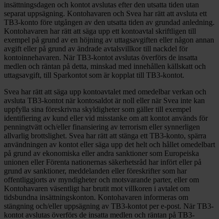
insättningsdagen och kontot avslutas efter den utsatta tiden utan
separat uppsägning. Kontohavaren och Svea har rätt att avsluta ett
TB3-konto före utgången av den utsatta tiden av grundad anledning.
Kontohavaren har rätt att säga upp ett kontoavtal skriftligen till
exempel på grund av en höjning av uttagsavgiften eller någon annan
avgift eller på grund av ändrade avtalsvillkor till nackdel för
kontoinnehavaren. När TB3-kontot avslutas överförs de insatta
medlen och räntan på detta, minskad med innehållen källskatt och
uttagsavgift, till Sparkontot som är kopplat till TB3-kontot.
Svea har rätt att säga upp kontoavtalet med omedelbar verkan och
avsluta TB3-kontot när kontosaldot är noll eller när Svea inte kan
uppfylla sina föreskrivna skyldigheter som gäller till exempel
identifiering av kund eller vid misstanke om att kontot används för
penningtvätt och/eller finansiering av terrorism eller synnerligen
allvarlig brottslighet. Svea har rätt att stänga ett TB3-konto, spärra
användningen av kontot eller säga upp det helt och hållet omedelbart
på grund av ekonomiska eller andra sanktioner som Europeiska
unionen eller Förenta nationernas säkerhetsråd har infört eller på
grund av sanktioner, meddelanden eller föreskrifter som har
offentliggjorts av myndigheter och motsvarande parter, eller om
Kontohavaren väsentligt har brutit mot villkoren i avtalet om
tidsbundna insättningskonton. Kontohavaren informeras om
stängning och/eller uppsägning av TB3-kontot per e-post. När TB3-
kontot avslutas överförs de insatta medlen och räntan på TB3-