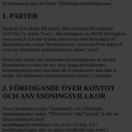
Kontohavaren gjort på Sveas Tidsbundna insättningskonto.
1. PARTER
Parter är Svea Bank AB (publ), filial i Finland (FO-nummer
3237195–7), nedan ”Svea”, Mechelingatan 1a, 00180 Helsingfors,
www.svea.fi och den fysiska person som med Svea ingått ett
Sparkontoavtal, nedan ”Kontohavaren”, som med Svea ingått ett
avtal om Tidsbundet insättningskonto, nedan ”avtal”.
Syftet med avtalet om Tidsbundet insättningskonto är att med
Kontohavaren avtala om att i Svea öppna ett tidsbundet
insättningskonto med fast ränta där Kontohavaren kan sätta in
medel. Det tidsbundna insättningskontot gäller i 3 månader.
2. FÖRFOGANDE ÖVER KONTOT
OCH ANVÄNDNINGSVILLKOR
Sveas Sparkonto, nedan ”Sparkontot” och Tidsbundet
insättningskonto, nedan ”TB3-kontot” eller ”kontot” är inte ett
sådant betalkonto med
grundläggande funktioner som avses i 15 kap. 6 § i
kreditinstitutslagen eller ett sådant betalkonto som avses i