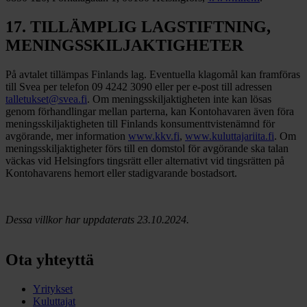
17. TILLÄMPLIG LAGSTIFTNING,
MENINGSSKILJAKTIGHETER
På avtalet tillämpas Finlands lag. Eventuella klagomål kan framföras
till Svea per telefon 09 4242 3090 eller per e-post till adressen
talletukset@svea.fi
. Om meningsskiljaktigheten inte kan lösas
genom förhandlingar mellan parterna, kan Kontohavaren även föra
meningsskiljaktigheten till Finlands konsumenttvistenämnd för
avgörande, mer information
www.kkv.fi
,
www.kuluttajariita.fi
. Om
meningsskiljaktigheter förs till en domstol för avgörande ska talan
väckas vid Helsingfors tingsrätt eller alternativt vid tingsrätten på
Kontohavarens hemort eller stadigvarande bostadsort.
Dessa villkor har uppdaterats 23.10.2024.
Ota yhteyttä
Yritykset
Kuluttajat