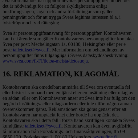
avtalsförhållandet har upphört bevaras personuppgifter till den del
det är nödvändigt för att fullgöra skyldigheterna enligt
bokföringslagen, lagar och andra författningar som gäller
penningtvätt och för att trygga Sveas legitima intressen bl.a. i
tvistefrågor och vid rättegång.
Svea är personuppgiftsansvarig för personuppgifter. Kontohavaren
kan i ett ärende som gäller Kontohavarens personuppgifter kontakta
Svea per post: Mechelingatan 1a, 00180, Helsingfors eller per e-
post:
talletukset@svea.fi
. Mer information om behandlingen av
personuppgifter finns tillgängliga i Sveas dataskyddsbeskrivning:
www.svea.com/fi-FI/tietoa-meista/tietosuoja
.
16. REKLAMATION, KLAGOMÅL
Kontohavaren ska omedelbart anmärka till Svea om eventuella fel
eller brister i samband med en tjänst eller en insättning eller uttag av
en sådan, eller om Kontohavaren anser att Svea inte har fullgjort den
begärda insättnings- eller uttagsordern eller inte utfört någon annan
överenskommen tjänst. Reklamationen ska göras genast efter att
Kontohavaren har upptäckt felet eller borde ha upptäckt det.
Kontohavaren ska i detta fall i första hand skriftligen kontakta Sveas
kundtjänst:
talletukset@svea.fi
. Kontohavaren kan även avgiftsfritt
få information från Försäkrings- och finansrådgivningen, tfn 09
6850 120, Porkalagatan 1, 00180 Helsingfors,
www.fine.fi
.