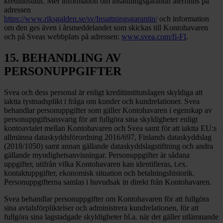
kreditinstitut. Mer information om insättningsgarantin återfinns på
adressen
https://www.riksgalden.se/sv/Insattningsgarantin/
och information
om den ges även i årsmeddelandet som skickas till Kontohavaren
och på Sveas webbplats på adressen:
www.svea.com/fi-FI
.
15. BEHANDLING AV
PERSONUPPGIFTER
Svea och dess personal är enligt kreditinstitutslagen skyldiga att
iaktta tystnadsplikt i fråga om kunder och kundrelationer. Svea
behandlar personuppgifter som gäller Kontohavaren i egenskap av
personuppgiftsansvarig för att fullgöra sina skyldigheter enligt
kontoavtalet mellan Kontohavaren och Svea samt för att iaktta EU:s
allmänna dataskyddsförordning 2016/697, Finlands dataskyddslag
(2018/1050) samt annan gällande dataskyddslagstiftning och andra
gällande myndighetsanvisningar. Personuppgifter är sådana
uppgifter, utifrån vilka Kontohavaren kan identifieras, t.ex.
kontaktuppgifter, ekonomisk situation och betalningshistorik.
Personuppgifterna samlas i huvudsak in direkt från Kontohavaren.
Svea behandlar personuppgifter om Kontohavaren för att fullgöra
sina avtalsförpliktelser och administrera kundrelationen, för att
fullgöra sina lagstadgade skyldigheter bl.a. när det gäller utlämnande