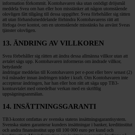
information förkommit. Kontohavaren ska utan onödigt dröjsmål
meddela Svea om han eller hon misstänker att någon utomstående
olovligen fått tillgång till dessa uppgifter. Svea förbehåller sig rätten
att utan förhandsmeddelande förhindra Kontohavarens rätt att
förfoga över kontot, om en utomstående misstänks ha använt Sveas
tjänster olovligen.
13. ÄNDRING AV VILLKOREN
Svea förbehåller sig rätten att ändra dessa allmänna villkor utan att
avtalet sägs upp. Kontohavaren informeras om ändrade villkor,
betydande
ändringar meddelas till Kontohavaren per e-post eller brev senast (2)
två månader innan ändringen träder i kraft. Om Kontohavaren inte
accepterar ändringen, har han eller hon rätt att säga upp TB3-
kontoavtalet med omedelbar verkan med en skriftlig
uppsägningsanmälan.
14. INSÄTTNINGSGARANTI
TB3-kontot omfattas av svenska statens insättningsgarantisystem.
Svenska staten garanterar kunders insättningar i banker, kreditinstitut
och andra finansinstitut upp till 100 000 euro per kund och