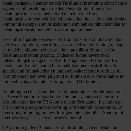
betaltjänstlagen. Sparkontot och Tidsbundet insättningskonto hänför
sig endast till insättning av medel. Dessa konton finns inte i
betalningsrörelsesystemet och till dem kan inte förenas
betalningsinstrument och Kontohavaren kan inte själv använda sina
konton till exempel som brukskonton som banker tillhandahåller för
betalningstransaktioner eller överföringar av medel.
Svea utför åtgärder avseende TB3-kontot som Kontohavaren har
gett Svea i uppdrag, överföringar av medel som insättningar, uttag
av medel i enlighet med dessa allmänna villkor för avtalet för
Tidsbundet insättningskonto. Endast en Kontohavare med
rättshandlingsförmåga har rätt att förfoga över TB3-kontot. En
person som Kontohavaren befullmäktigat med en skriftlig och
specificerad fullmakt eller en intressebevakare som förordnats för
Kontohavaren kan även på grund av fullmakt eller förordnande av
intressebevakare ha rätt att förfoga över TB3-kontot.
För att öppna ett Tidsbundet insättningskonto ska Kontohavaren ha
ett Sveas Sparkonto. Sparkontot kan inte avslutas så länge som
Kontohavaren har ett TB3-konto till sitt förfogande. Insättning på
TB3-kontot görs genom överföring av medel från Sparkontot. En
överföring är möjlig, om överföringen inte leder till att Sparkontot
övertrasseras på så sätt som avses i punkt 4.
TB3-kontot gäller i 3 månader från insättningsdagen. Man kan