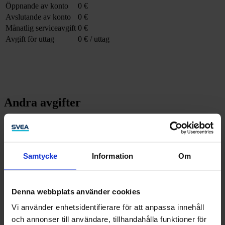
Öppnande av konto
0 €
Avslutande av konto
0 €
Månatlig serviceavgift
0 €
Avgift för uttag
0 € / uttag
Andra avgifter
Årligt kontoutdrag
0 €
Aktuellt kontoutdrag
0 €
Avgiftsfritt en gång i månaden, sedan 10 € / utdrag
Samtycke
Information
Om
Ändrande av motkonto
0 €
Denna webbplats använder cookies
Ota yhteyttä
Vi använder enhetsidentifierare för att anpassa innehåll
och annonser till användare, tillhandahålla funktioner för