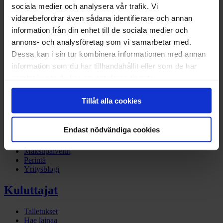
Yritykset
sociala medier och analysera vår trafik. Vi
Kuluttajat
vidarebefordrar även sådana identifierare och annan
information från din enhet till de sociala medier och
Facebook
annons- och analysföretag som vi samarbetar med.
Linkedin
Dessa kan i sin tur kombinera informationen med annan
Twitter
information som du har tillhandahållit eller som de har
Instagram
samlat in när du har använt deras tjänster.
Yritykset
Tillåt alla cookies
Laskutus
Yritysrahoitus
Endast nödvändiga cookies
Myynnin rahoitus
Ajoneuvorahoitus
Maksupalvelut
Perintä
Yritysblogi
Kuluttajat
Talletukset
Hae lainaa