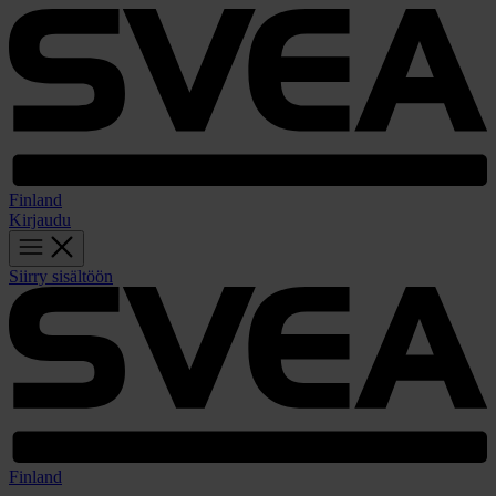
Finland
Kirjaudu
Siirry sisältöön
Finland