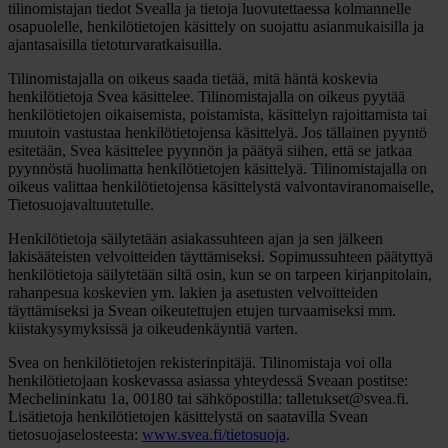
tilinomistajan tiedot Svealla ja tietoja luovutettaessa kolmannelle
osapuolelle, henkilötietojen käsittely on suojattu asianmukaisilla ja
ajantasaisilla tietoturvaratkaisuilla.
Tilinomistajalla on oikeus saada tietää, mitä häntä koskevia
henkilötietoja Svea käsittelee. Tilinomistajalla on oikeus pyytää
henkilötietojen oikaisemista, poistamista, käsittelyn rajoittamista tai
muutoin vastustaa henkilötietojensa käsittelyä. Jos tällainen pyyntö
esitetään, Svea käsittelee pyynnön ja päätyä siihen, että se jatkaa
pyynnöstä huolimatta henkilötietojen käsittelyä. Tilinomistajalla on
oikeus valittaa henkilötietojensa käsittelystä valvontaviranomaiselle,
Tietosuojavaltuutetulle.
Henkilötietoja säilytetään asiakassuhteen ajan ja sen jälkeen
lakisääteisten velvoitteiden täyttämiseksi. Sopimussuhteen päätyttyä
henkilötietoja säilytetään siltä osin, kun se on tarpeen kirjanpitolain,
rahanpesua koskevien ym. lakien ja asetusten velvoitteiden
täyttämiseksi ja Svean oikeutettujen etujen turvaamiseksi mm.
kiistakysymyksissä ja oikeudenkäyntiä varten.
Svea on henkilötietojen rekisterinpitäjä. Tilinomistaja voi olla
henkilötietojaan koskevassa asiassa yhteydessä Sveaan postitse:
Mechelininkatu 1a, 00180 tai sähköpostilla: talletukset@svea.fi.
Lisätietoja henkilötietojen käsittelystä on saatavilla Svean
tietosuojaselosteesta:
www.svea.fi/tietosuoja
.