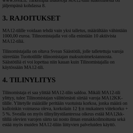
www.svea.fi. Tarkempia lisätietoja MA12-tilin sulkemisesta on
jäljempänä kohdassa 8.
3. RAJOITUKSET
MA12-tilille voidaan tehdä vain yksi talletus, määrältään vähintään
1000,00 euroa. Tilinomistajalla voi olla enintään 10 aktiivista
MA12-tiliä.
Tilinomistajalla on oltava Svean Säästötili, jolle talletettuja varoja
siirretään Tuottotilille tilinomistajan maksutoimeksiannosta.
Säästötiliä ei voi lopettaa niin kauan kuin Tilinomistajalla on
käytössään MA12-tili.
4. TILINYLITYS
Tilinomistaja ei saa ylittää MA12-tilin saldoa. Mikäli MA12-tili
ylittyy, tulee Tilinomistajan välittömästi siirtää varoja MA12KK-
tilille. Ylitetylle määrälle peritään vuotuista korkoa, jonka määrä on
kulloinkin voimassa oleva, korkolain 12 §:n mukainen viitekorko +
5 %. Svealla on myös tilinylitystilanteessa oikeus estää MA12kk-
tilillä olevien varojen siirto tai nosto ilman ennakkoilmoitusta sekä
estää myös muiden MA12-tiliin liittyvien palveluiden käyttö.