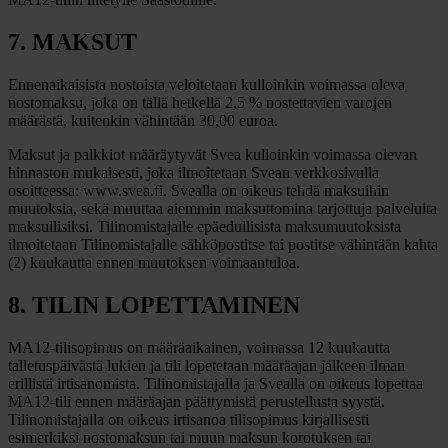
7. MAKSUT
Ennenaikaisista nostoista veloitetaan kulloinkin voimassa oleva
nostomaksu, joka on tällä hetkellä 2,5 % nostettavien varojen
määrästä, kuitenkin vähintään 30,00 euroa.
Maksut ja palkkiot määräytyvät Svea kulloinkin voimassa olevan
hinnaston mukaisesti, joka ilmoitetaan Svean verkkosivulla
osoitteessa: www.svea.fi. Svealla on oikeus tehdä maksuihin
muutoksia, sekä muuttaa aiemmin maksuttomina tarjottuja palveluita
maksullisiksi. Tilinomistajalle epäedullisista maksumuutoksista
ilmoitetaan Tilinomistajalle sähköpostitse tai postitse vähintään kahta
(2) kuukautta ennen muutoksen voimaantuloa.
8. TILIN LOPETTAMINEN
MA12-tilisopimus on määräaikainen, voimassa 12 kuukautta
talletuspäivästä lukien ja tili lopetetaan määräajan jälkeen ilman
erillistä irtisanomista. Tilinomistajalla ja Svealla on oikeus lopettaa
MA12-tili ennen määräajan päättymistä perustellusta syystä.
Tilinomistajalla on oikeus irtisanoa tilisopimus kirjallisesti
esimerkiksi nostomaksun tai muun maksun korotuksen tai