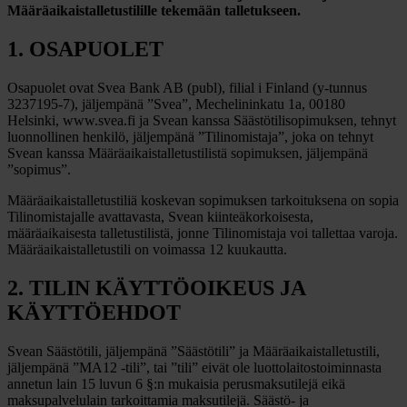
Määräaikaistalletustilille tekemään talletukseen.
1. OSAPUOLET
Osapuolet ovat Svea Bank AB (publ), filial i Finland (y-tunnus
3237195-7), jäljempänä ”Svea”, Mechelininkatu 1a, 00180
Helsinki, www.svea.fi ja Svean kanssa Säästötilisopimuksen, tehnyt
luonnollinen henkilö, jäljempänä ”Tilinomistaja”, joka on tehnyt
Svean kanssa Määräaikaistalletustilistä sopimuksen, jäljempänä
”sopimus”.
Määräaikaistalletustiliä koskevan sopimuksen tarkoituksena on sopia
Tilinomistajalle avattavasta, Svean kiinteäkorkoisesta,
määräaikaisesta talletustilistä, jonne Tilinomistaja voi tallettaa varoja.
Määräaikaistalletustili on voimassa 12 kuukautta.
2. TILIN KÄYTTÖOIKEUS JA
KÄYTTÖEHDOT
Svean Säästötili, jäljempänä ”Säästötili” ja Määräaikaistalletustili,
jäljempänä ”MA12 -tili”, tai ”tili” eivät ole luottolaitostoiminnasta
annetun lain 15 luvun 6 §:n mukaisia perusmaksutilejä eikä
maksupalvelulain tarkoittamia maksutilejä. Säästö- ja