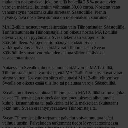
mukainen nostomaksu, joka on tällä hetkellä 2,5 % nostettavien
varojen määrästä, kuitenkin vähintään 30,00 euroa. Nostetut varat
vähennettynä nostomaksulla siirretään Säästötilille. Pienin
hyväksyttävä nostettava summa on nostomaksun suuruinen.
MA12-tililtä nostetut varat siirretään vain Tilinomistajan Säästötilille.
Tunnistautuneella Tilinomistajalla on oikeus nostaa MA12-tilillä
olevia varojaan pyytämällä Sveaa tekemään varojen siirto
Säästötililleen. Varojen siirtomääräys tehdään Svean
verkkopalvelussa. Svea siirtää varat Tilinomistajan Svean
Säästötilille saman vuorokauden aikana siirtomääräyksen
vastaanottamisesta.
Antaessaan Svealle toimeksiannon siirtää varoja MA12-tililtä,
Tilinomistajan tulee varmistaa, että MA12-tilillä on tarvittavat varat
siirtoa varten. Jos varojen siirto aiheuttaisi MA12-tilin ylittymisen,
Svealla on oikeus estää tilisiirto tai palauttaa varoja Säästötililtä.
Svealla on oikeus veloittaa Tilinomistajan MA12-tililtä summa, joka
vastaa Tilinomistajan toimeksiannon toteutuksesta aiheutuneita
kuluja, kustannuksia tai palkkioita tai jolla maksetaan (kuitataan)
jokin muu Svean erääntynyt saatava Tilinomistajalta.
Svean Tilinomistajalle tarjoamat palvelut voivat muuttua ja/tai
vaihtua uusiin. Palveluiden tarkemmat tiedot löytyvät osoitteessa