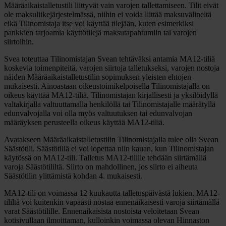
Määräaikaistalletustili liittyvät vain varojen tallettamiseen. Tilit eivät
ole maksuliikejärjestelmässä, niihin ei voida liittää maksuvälineitä
eikä Tilinomistaja itse voi käyttää tilejään, kuten esimerkiksi
pankkien tarjoamia käyttötilejä maksutapahtumiin tai varojen
siirtoihin.
Svea toteuttaa Tilinomistajan Svean tehtäväksi antamia MA12-tiliä
koskevia toimenpiteitä, varojen siirtoja talletukseksi, varojen nostoja
näiden Määräaikaistalletustilin sopimuksen yleisten ehtojen
mukaisesti. Ainoastaan oikeustoimikelpoisella Tilinomistajalla on
oikeus käyttää MA12-tiliä. Tilinomistajan kirjallisesti ja yksilöidyllä
valtakirjalla valtuuttamalla henkilöllä tai Tilinomistajalle määrätyllä
edunvalvojalla voi olla myös valtuutuksen tai edunvalvojan
määräyksen perusteella oikeus käyttää MA12-tiliä.
Avatakseen Määräaikaistalletustilin Tilinomistajalla tulee olla Svean
Säästötili. Säästötiliä ei voi lopettaa niin kauan, kun Tilinomistajan
käytössä on MA12-tili. Talletus MA12-tilille tehdään siirtämällä
varoja Säästötililtä. Siirto on mahdollinen, jos siirto ei aiheuta
Säästötilin ylittämistä kohdan 4. mukaisesti.
MA12-tili on voimassa 12 kuukautta talletuspäivästä lukien. MA12-
tililtä voi kuitenkin vapaasti nostaa ennenaikaisesti varoja siirtämällä
varat Säästötilille. Ennenaikaisista nostoista veloitetaan Svean
kotisivullaan ilmoittaman, kulloinkin voimassa olevan Hinnaston