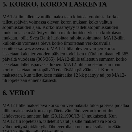
5. KORKO, KORON LASKENTA
MA12-tilin talletusvaroille maksetaan kiinteää vuotuista korkoa
talletuspäivän voimassa olevan koron mukaan koko valitun
sopimuskauden ajan. Korko määräytyy talletussopimuskauden
mukaan ja se määräytyy niiden markkinoiden yleisen korkotason
mukaan, joilla Svea Bank harjoittaa rahoitustoimintaa. MA12-tilin
kulloinkin voimassa oleva korko ilmoitetaan verkkosivulla
osoitteessa: www.svea.fi. MA12-tilillä olevien varojen korko
lasketaan kalenterivuoden päivien todellisen määrän mukaan eli 365
päivältä vuodessa (365/365). MA12-tilille talletetun summan korko
lasketaan talletuspäivästä lukien. MA12-tililtä nostetun summan
korko lasketaan nostopäivää edeltävään päivään asti. Korko
maksetaan, kun talletuksen määräaika 12 kk päättyy tai jos MA12-
tili lopetetaan ennenaikaisesti.
6. VEROT
MA12-tilille maksettava korko on veronalaista tuloa ja Svea pidättää
tilille maksetusta korosta pidätettävän lähdeveron korkotulon
lähdeverosta annetun lain (28.12.1990/1341) mukaisesti. Kun
MA12-tili lopetetaan, talletetut varat ja sille maksettava korko
vähennettynä pidätetyllä lähdeverolla ja nostomaksulla siirretään
MA12-tiliin liitetylle Säästötilille.