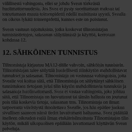
välillisestä vahingosta, ellei se johdu Svean törkeästä
huolimattomuudesta. Jos Svea ei pysty suorittamaan maksua tai
toteuttamaan muuta toimenpidettä edellä mainitusta syystä, Svealla
on oikeus lykätä toimenpidettä, kunnes este on poistunut.
Svean vastuun rajoituksista, jotka koskevat tilinomistajan
tunnistustietojen, salasanan säilyttämistä ja käyttöä, kerrotaan
kohdassa 12.
12. SÄHKÖINEN TUNNISTUS
Tilinomistaja kirjautuu MA12-tilille vahvoin, sähköisin tunnistein.
Tilinomistajan tulee säilyttää huolellisesti tilinkäytön mahdollistavat
tunnukset ja salasanat. Tilinomistaja on vastuussa vahingoista, joita
Svealle voi koitua siitä, että Tilinomistaja on säilyttänyt sähköisen
tunnistuksen tietojaan ja/tai tilin käytön mahdollistavia tunnuksia ja
salasanoja huolimattomasti. Svea ei vastaa vahingosta, joka johtuu
siitä, että Tilinomistaja on luovuttanut tai tämän hallusta on joutunut
pois tiliä koskevia tietoja, salasanan tms. Tilinomistaja on ilman
tarpeetonta viivästystä ilmoitettava Svealle, jos hän epäilee jonkun
sivullisen saaneen nämä tiedot luvattomasti haltuunsa. Svea pidättää
itselleen oikeuden estää ilman etukäteisilmoitusta Tilinomistajan tilin
käytön, mikäli ulkopuolisen epäillään luvattomasti käyttävän Svean
palveluja.