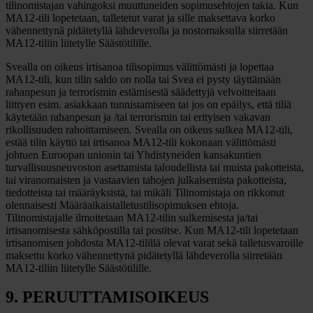
tilinomistajan vahingoksi muuttuneiden sopimusehtojen takia. Kun
MA12-tili lopetetaan, talletetut varat ja sille maksettava korko
vähennettynä pidätetyllä lähdeverolla ja nostomaksulla siirretään
MA12-tiliin liitetylle Säästötilille.
Svealla on oikeus irtisanoa tilisopimus välittömästi ja lopettaa
MA12-tili, kun tilin saldo on nolla tai Svea ei pysty täyttämään
rahanpesun ja terrorismin estämisestä säädettyjä velvoitteitaan
liittyen esim. asiakkaan tunnistamiseen tai jos on epäilys, että tiliä
käytetään rahanpesun ja /tai terrorismin tai erityisen vakavan
rikollisuuden rahoittamiseen. Svealla on oikeus sulkea MA12-tili,
estää tilin käyttö tai irtisanoa MA12-tili kokonaan välittömästi
johtuen Euroopan unionin tai Yhdistyneiden kansakuntien
turvallisuusneuvoston asettamista taloudellista tai muista pakotteista,
tai viranomaisten ja vastaavien tahojen julkaisemista pakotteista,
tiedotteista tai määräyksistä, tai mikäli Tilinomistaja on rikkonut
olennaisesti Määräaikaistalletustilisopimuksen ehtoja.
Tilinomistajalle ilmoitetaan MA12-tilin sulkemisesta ja/tai
irtisanomisesta sähköpostilla tai postitse. Kun MA12-tili lopetetaan
irtisanomisen johdosta MA12-tilillä olevat varat sekä talletusvaroille
maksettu korko vähennettynä pidätetyllä lähdeverolla siirretään
MA12-tiliin liitetylle Säästötilille.
9. PERUUTTAMISOIKEUS