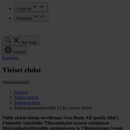
Yritykset
Kuluttajat
Hae
Hae
Sulje
Finland
Kirjaudu
Yleiset ehdot
Määräaikaistili
Etusivu
Tietoa meistä
Sopimusehdot
Määräaikaistalletustilin 12 kk yleiset ehdot
Näitä yleisiä ehtoja sovelletaan Svea Bank AB (publ), filial i
Finlandin Säästötilin Tilinomistajan kanssa solmimaan
Määräaikaistalletustilin sopimukseen ja Tilinomistajan Svean