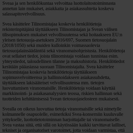
Sveaa ja sen henkilökuntaa velvoittaa luottolaitostoiminnasta
annetun lain mukaiset, asiakkaita ja asiakassuhteita koskeva
salassapitovelvollisuus.
Svea käsittelee Tilinomistajaa koskevia henkilötietoja
rekisterinpitäjänä täyttääkseen Tilinomistajan ja Svean välisen
tilisopimuksen mukaiset velvollisuutensa sekä hoitaakseen EU:n
yleisen tietosuoja-asetuksen 2016/697, Suomen tietosuojalain
(2018/1050) sekä muiden kulloinkin voimassaolevia
tietosuojalainsäädäntöä sekä viranomaisohjeistusta. Henkilötietoja
ovat sellaiset tiedot, joista tilinomistaja voidaan tunnistaa esim.
yhteystiedot, taloudellinen tilanne ja maksuhistoria. Henkilötiedot
kerätään pääasiassa suoraan Tilinomistajalta. Svea käsittelee
Tilinomistajaa koskevia henkilötietoja täyttääkseen
sopimusvelvoitteensa ja hallinnoidakseen asiakassuhdetta,
täyttääkseen lakisääteiset velvollisuutensa mm. tietojen
luovuttamisen viranomaisille. Henkilötietoja voidaan käyttää
markkinointi- ja asiakasanalyysien teossa, riskien hallinnan sekä
tuotteiden kehittämisessä Svean tietosuojaselosteen mukaisesti.
Svealla on oikeus luovuttaa tietoja viranomaisille sekä nimetylle
kolmannelle osapuolelle, esimerkiksi Svea-konserniin kuuluvalle
yritykselle, luottotietotoiminnan harjoittajalle tai viranomaiselle.
Svea vastaa siitä, että sillä on käytössään kaikki tarvittavat lailliset,
tekniset ja organisatoriset varotoimet, jotta voidaan varmistaa, että