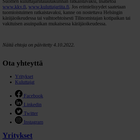
Suomen kuluttajariitalautakunnan ratkaistavaksi, lisätietoa
www.kkv.fi
,
www.kuluttajariita.fi
. Jos erimielisyydet saatetaan
tuomioistuimen ratkaistavaksi, kanne on nostettava Helsingin
käräjäoikeudessa tai vaihtoehtoisesti Tilinomistajan kotipaikan tai
vakituisen asuinpaikan mukaisessa käräjäoikeudessa.
Näitä ehtoja on päivitetty 4.10.2022.
Ota yhteyttä
Yritykset
Kuluttajat
Facebook
Linkedin
Twitter
Instagram
Yritykset