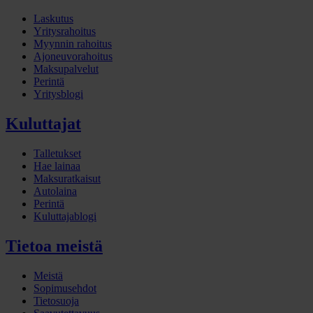
Laskutus
Yritysrahoitus
Myynnin rahoitus
Ajoneuvorahoitus
Maksupalvelut
Perintä
Yritysblogi
Kuluttajat
Talletukset
Hae lainaa
Maksuratkaisut
Autolaina
Perintä
Kuluttajablogi
Tietoa meistä
Meistä
Sopimusehdot
Tietosuoja