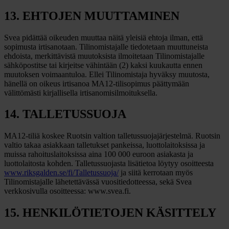
13. EHTOJEN MUUTTAMINEN
Svea pidättää oikeuden muuttaa näitä yleisiä ehtoja ilman, että
sopimusta irtisanotaan. Tilinomistajalle tiedotetaan muuttuneista
ehdoista, merkittävistä muutoksista ilmoitetaan Tilinomistajalle
sähköpostitse tai kirjeitse vähintään (2) kaksi kuukautta ennen
muutoksen voimaantuloa. Ellei Tilinomistaja hyväksy muutosta,
hänellä on oikeus irtisanoa MA12-tilisopimus päättymään
välittömästi kirjallisella irtisanomisilmoituksella.
14. TALLETUSSUOJA
MA12-tiliä koskee Ruotsin valtion talletussuojajärjestelmä. Ruotsin
valtio takaa asiakkaan talletukset pankeissa, luottolaitoksissa ja
muissa rahoituslaitoksissa aina 100 000 euroon asiakasta ja
luottolaitosta kohden. Talletussuojasta lisätietoa löytyy osoitteesta
www.riksgalden.se/fi/Talletussuoja/
ja siitä kerrotaan myös
Tilinomistajalle lähetettävässä vuositiedotteessa, sekä Svea
verkkosivulla osoitteessa: www.svea.fi.
15. HENKILÖTIETOJEN KÄSITTELY