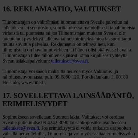
16. REKLAMAATIO, VALITUKSET
Tilinomistajan on välittömästi huomautettava Svealle palvelun tai
talletuksen tai sen noston, suorittamisessa mahdollisesti tapahtuneista
virheistä tai puutteista tai jos Tilinomistajan mukaan Svea ei ole
toteuttanut pyydettyä talletus- tai nostotoimeksiantoa tai suorittanut
muuta sovittua palvelua. Reklamaatio on tehtävä heti, kun
tilinomistaja on havainnut virheen tai hänen olisi pitänyt se havaita.
Tilinomistajan tulee tällöin ensisijaisesti ottaa kirjallisesti yhteyttä
Svean asiakaspalveluun:
talletukset@svea.fi
.
Tilinomistaja voi saada maksutta neuvoa myös Vakuutus- ja
rahoitusneuvonnasta, puh. 09 6850 120, Porkkalankatu 1, 00180
Helsinki, www.fine.fi.
17. SOVELLETTAVA LAINSÄÄDÄNTÖ,
ERIMIELISYYDET
Sopimukseen sovelletaan Suomen lakia. Valitukset voi osoittaa
Svealle puhelimitse 09 4242 3090 tai sähköpostitse osoitteeseen
talletukset@svea.fi
. Jos erimielisyyttä ei voida ratkaista osapuolten
välisillä neuvotteluilla, Tilinomistaja voi myös saattaa erimielisyyden