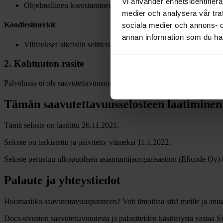
Vi använder enhetsidentifierar
Ohjelmallinen korostaminen puuttuu (1.3.1)
medier och analysera vår traf
sociala medier och annons- 
Koodiesimerkit
annan information som du har 
Viittaukset oikeisiin selitteisiin. (1.3.1)
2. Kohtuuton rasite
Palvelussa ei ole saavutettavuusongelmia, joiden korjaamisessa vedot
Tämän saavutettavuusselosteen laatiminen
Tämä seloste on laadittu 26.11.2021.
Seloste on tarkistettu ja päivitetty viimeksi 11.1.2022.
Seloste perustuu ulkopuolisen asiantuntijaorganisaation (Eficode Oy) t
Palaute ja yhteystiedot
Huomasitko saavutettavuuspuutteen? Voit ilmoittaa siitä meille ja anta
Docs-sivuston saavutettavuudesta ja palautteiden käsittelystä vastaa