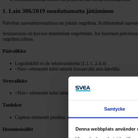
1. Lain 306/2019 noudattamatta jättäminen
Palvelun saavutettavuudessa on joitain ongelmia. Kriittisimmät saav
Seuraavassa on kuvaus tunnetuista ongelmista. Jos huomaat palvelussa
ongelma johtuu.
Päävalikko
Logolinkillä ei ole tekstivastinetta (1.1.1, 2.4.4)
<Nav>-elementti tulisi nimetä kuvaavalla aria-labelilla
Sivuvalikko
<Nav>-elementti tulisi nimetä kuvaavalla aria-labelilla
Taulukot
Samtycke
Caption elementit puuttuu. (1.3.1)
Denna webbplats använder 
Huomiosisällöt