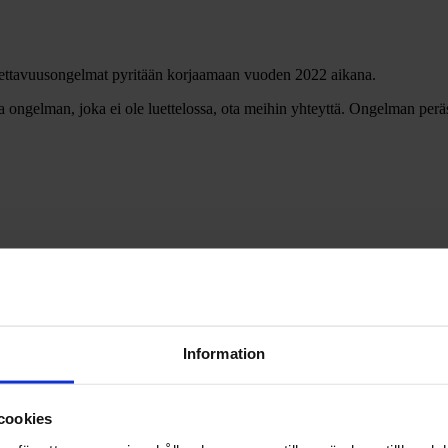
utettavuusongelmat pyritään korjaamaan vuoden 2022 aikana.
 ongelman, joka ei ole luettelossa, ota meihin yhteyttä. Ongelman perä
Information
cookies