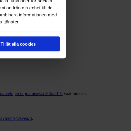
ålla funktioner för sociala
tion från din enhet till de
kombinera informationen med
 tjänster.
Tillåt alla cookies
n palvelujen tarjoamisesta 306/2019
vaatimukset.
payments@svea.fi
.