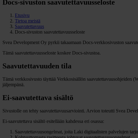
Docs-sivuston saavutettavuusseloste
Etusivu
Tietoa meistä
Saavutettavuus
Docs-sivuston saavutettavuusseloste
Svea Development Oy pyrkii takaamaan Docs-verkkosivuston saavu
Tämä saavutettavuusseloste koskee Docs-sivustoa.
Saavutettavuuden tila
Tämä verkkosivusto täyttää Verkkosisällön saavutettavuusohjeiden (WC
jäljempänä.
Ei-saavutettava sisältö
Sivustolle on tehty saavutettavuusarviointi. Arvion toteutti Svea D
Ei-saavutettava sisältö esitellään kahdessa eri osassa:
Saavutettavuusongelmat, joita Laki digitaalisten palvelujen ta
Kohtuuttomasta rasitteesta johtuvat saavutettavuusongelmat