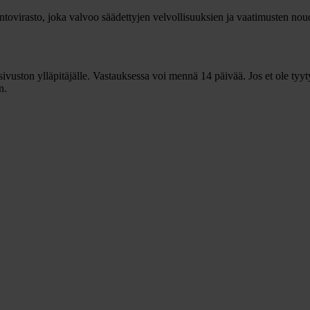
ovirasto, joka valvoo säädettyjen velvollisuuksien ja vaatimusten noud
ivuston ylläpitäjälle. Vastauksessa voi mennä 14 päivää. Jos et ole tyy
n.