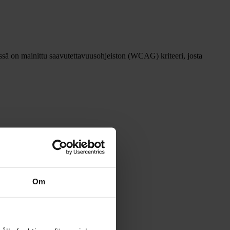
ssä on mainittu saavutettavuusohjeiston (WCAG) kriteeri, josta
Om