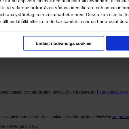
e för att anpassa innehåll och annonser till användare, tillhandah
ik. Vi vidarebefordrar även sådana identifierare och annan informa
och analysföretag som vi samarbetar med. Dessa kan i sin tur 
tillhandahållit eller som de har samlat in när du har använt deras
Endast nödvändiga cookies
aan kohtuuttomaan rasitteeseen.
oteuttamaan arviointiin siitä, täyttääkö verkkosivusto
Lain digitaaliste
a saavutettavuuteen liittyvää palautetta sähköpostiosoitteeseen
support.
 Svea Development Oy.