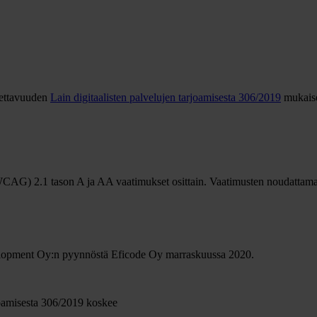
tettavuuden
Lain digitaalisten palvelujen tarjoamisesta 306/2019
mukaise
AG) 2.1 tason A ja AA vaatimukset osittain. Vaatimusten noudattamatta
evelopment Oy:n pyynnöstä Eficode Oy marraskuussa 2020.
rjoamisesta 306/2019 koskee