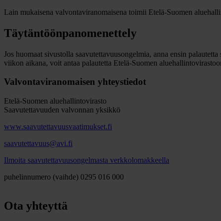
Lain mukaisena valvontaviranomaisena toimii Etelä-Suomen aluehallint
Täytäntöönpanomenettely
Jos huomaat sivustolla saavutettavuusongelmia, anna ensin palautetta s
viikon aikana, voit antaa palautetta Etelä-Suomen aluehallintovirastoo
Valvontaviranomaisen yhteystiedot
Etelä-Suomen aluehallintovirasto
Saavutettavuuden valvonnan yksikkö
www.saavutettavuusvaatimukset.fi
saavutettavuus@avi.fi
Ilmoita saavutettavuusongelmasta verkkolomakkeella
puhelinnumero (vaihde) 0295 016 000
Ota yhteyttä