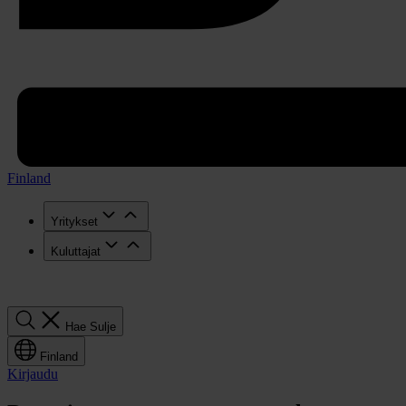
Finland
Yritykset
Kuluttajat
Hae
Hae
Sulje
Finland
Kirjaudu