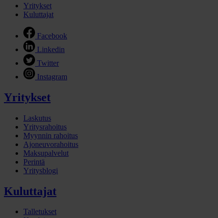
Yritykset
Kuluttajat
Facebook
Linkedin
Twitter
Instagram
Yritykset
Laskutus
Yritysrahoitus
Myynnin rahoitus
Ajoneuvorahoitus
Maksupalvelut
Perintä
Yritysblogi
Kuluttajat
Talletukset