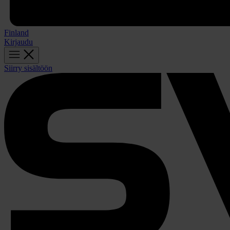
Finland
Kirjaudu
Siirry sisältöön