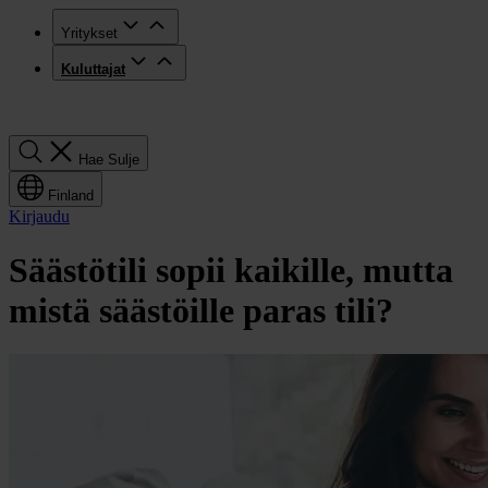
Yritykset
Kuluttajat
Hae
Hae
Sulje
Finland
Kirjaudu
Säästötili sopii kaikille, mutta
mistä säästöille paras tili?