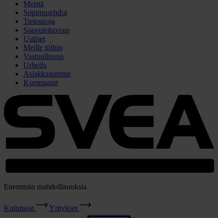
Meistä
Sopimusehdot
Tietosuoja
Saavutettavuus
Uutiset
Meille töihin
Vastuullisuus
Urheilu
Asiakkaitamme
Kumppanit
Enemmän mahdollisuuksia
Kuluttajat
Yritykset