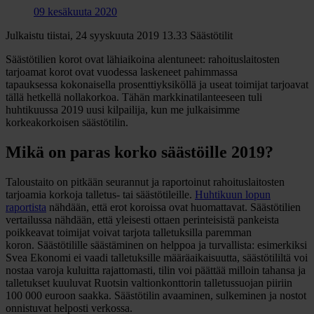
09 kesäkuuta 2020
Julkaistu tiistai, 24 syyskuuta 2019 13.33
Säästötilit
Säästötilien korot ovat lähiaikoina alentuneet: rahoituslaitosten
tarjoamat korot ovat vuodessa laskeneet pahimmassa
tapauksessa kokonaisella prosenttiyksiköllä ja useat toimijat tarjoavat
tällä hetkellä nollakorkoa. Tähän markkinatilanteeseen tuli
huhtikuussa 2019 uusi kilpailija, kun me julkaisimme
korkeakorkoisen säästötilin.
Mikä on paras korko säästöille 2019?
Taloustaito on pitkään seurannut ja raportoinut rahoituslaitosten
tarjoamia korkoja talletus- tai säästötileille.
Huhtikuun lopun
raportista
nähdään, että erot koroissa ovat huomattavat. Säästötilien
vertailussa nähdään, että yleisesti ottaen perinteisistä pankeista
poikkeavat toimijat voivat tarjota talletuksilla paremman
koron. Säästötilille säästäminen on helppoa ja turvallista: esimerkiksi
Svea Ekonomi ei vaadi talletuksille määräaikaisuutta, säästötililtä voi
nostaa varoja kuluitta rajattomasti, tilin voi päättää milloin tahansa ja
talletukset kuuluvat Ruotsin valtionkonttorin talletussuojan piiriin
100 000 euroon saakka. Säästötilin avaaminen, sulkeminen ja nostot
onnistuvat helposti verkossa.