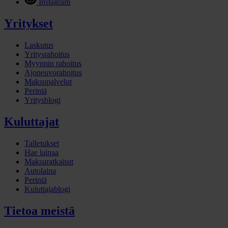
Instagram
Yritykset
Laskutus
Yritysrahoitus
Myynnin rahoitus
Ajoneuvorahoitus
Maksupalvelut
Perintä
Yritysblogi
Kuluttajat
Talletukset
Hae lainaa
Maksuratkaisut
Autolaina
Perintä
Kuluttajablogi
Tietoa meistä