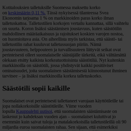
Kotitalouksien talletuksille Suomessa maksettu korko
on
keskimäärin 0,11 %.
Tässä nykyisessä tilanteessa Svea
Ekonomin tarjoama 1 % on markkinoiden paras korko ilman
talletuskattoa. Talletustilien korkojen vertailu kannattaa, sillä vaihtelu
on suurta. Koron lisäksi säästämisen joustavuus, kuten säästötilin
mahdollinen määräaikaisuus ja rajoitukset koskien varojen nostoa,
on huomioitava asia. On aiheellista myös tarkistaa, että säästö- tai
talletustilin rahat kuuluvat talletussuojan piiriin. Nämä
joustavuuteen, helppouteen ja turvallisuuteen liittyvät seikat ovat
perinteisesti olleet suomalaiselle säästäjälle tärkeitä, eikä välttämättä
olekaan etsitty kaikista korkeatuottoisinta säästötiliä. Nyt kuitenkin
markkinoilla on säästötili, jossa yhdistyvät kaikki positiiviset
ominaisuudet, joita suomalainen säästämisestä kiinnostunut ihminen
tarvitsee – ja lisäksi markkinoilla korkea talletuskorko.
Säästötili sopii kaikille
Suomalaiset ovat perinteisesti tallettaneet varojaan käyttötileille tai
jopa nollakorkoisille säästötileille. Viime vuoden
lopulla
Kauppalehti uutisoi
, että suomalaisten säästämisaste on
laskenut jo kahdeksan vuoden ajan – suomalaiset kuluttivat jo
enemmän kuin saivat tuloja ja matalakorkoisilla talletustileillä oli 90
miljardia euroa suomalaisten rahaa. Sen sijaan, että esimerkiksi