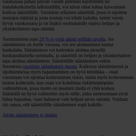
varakassaa pahan päivän varalle pidetään käyttötilillä tai
matalakorkoisella talletustilillä, voi nämä rahat laittaa kasvamaan
korkoa säästötilille. Varsinkin sellainen säästötili, jossa ei rajoiteta
nostojen määrää ja josta nostoja voi tehdä kuluitta, toimii varsin
hyvin varakassana ja on lisäksi suomalaisille sopiva helppo ja
yksinkertainen tapa säästää.
Suomalaisista jopa
29 % ei vielä säästä millään tavalla
. Jos
säästäminen on itselle vierasta, voi sen aloittaminen tuntua
hankalalta. Säästämisen voi kuitenkin aloittaa pienellä
kuukausittaisella summalla, ja säästötili on helppo ja yksinkertainen
tapa aloittaa säästäminen. Säästötilille säästäminen onkin
Suomessa
suosituin säästämisen muoto
. Kaikessa säästämisessä ja
sijoittamisessa myös hajauttaminen on hyvä tekniikka – osan
varoistaan voi sijoittaa korkeamman riskin, mutta myös korkeamman
tuoton kohteisiin, kun osan voi kohdistaa riskittömämpään
vaihtoehtoon, jossa tuotto on tasainen mutta ei yhtä korkea.
Säästötili on hyvä vaihtoehto myös niille, jotka nimenomaan eivät
halua hajauttaa, vaan haluavat vain helpon tavan säästää. Voidaan
siis sanoa, että säästötilille säästäminen sopii kaikille.
Aloita säästäminen jo tänään