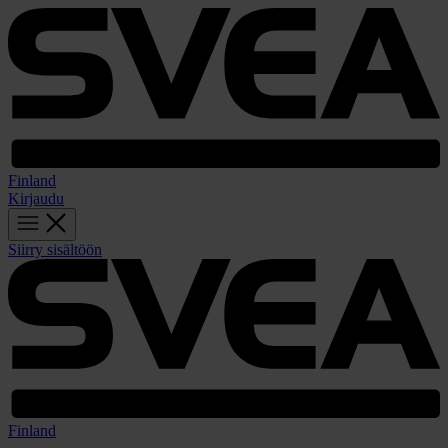
Finland
Kirjaudu
Siirry sisältöön
Finland