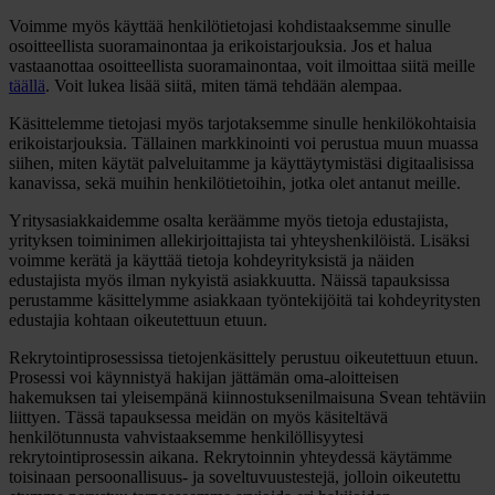
Voimme myös käyttää henkilötietojasi kohdistaaksemme sinulle
osoitteellista suoramainontaa ja erikoistarjouksia. Jos et halua
vastaanottaa osoitteellista suoramainontaa, voit ilmoittaa siitä meille
täällä
. Voit lukea lisää siitä, miten tämä tehdään alempaa.
Käsittelemme tietojasi myös tarjotaksemme sinulle henkilökohtaisia
erikoistarjouksia. Tällainen markkinointi voi perustua muun muassa
siihen, miten käytät palveluitamme ja käyttäytymistäsi digitaalisissa
kanavissa, sekä muihin henkilötietoihin, jotka olet antanut meille.
Yritysasiakkaidemme osalta keräämme myös tietoja edustajista,
yrityksen toiminimen allekirjoittajista tai yhteyshenkilöistä. Lisäksi
voimme kerätä ja käyttää tietoja kohdeyrityksistä ja näiden
edustajista myös ilman nykyistä asiakkuutta. Näissä tapauksissa
perustamme käsittelymme asiakkaan työntekijöitä tai kohdeyritysten
edustajia kohtaan oikeutettuun etuun.
Rekrytointiprosessissa tietojenkäsittely perustuu oikeutettuun etuun.
Prosessi voi käynnistyä hakijan jättämän oma-aloitteisen
hakemuksen tai yleisempänä kiinnostuksenilmaisuna Svean tehtäviin
liittyen. Tässä tapauksessa meidän on myös käsiteltävä
henkilötunnusta vahvistaaksemme henkilöllisyytesi
rekrytointiprosessin aikana. Rekrytoinnin yhteydessä käytämme
toisinaan persoonallisuus- ja soveltuvuustestejä, jolloin oikeutettu