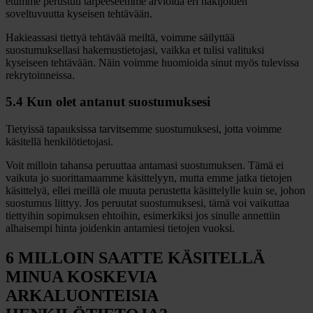
etumme perustuu tarpeeseemme arvioida eri hakijoiden
soveltuvuutta kyseisen tehtävään.
Hakieassasi tiettyä tehtävää meiltä, voimme säilyttää
suostumuksellasi hakemustietojasi, vaikka et tulisi valituksi
kyseiseen tehtävään. Näin voimme huomioida sinut myös tulevissa
rekrytoinneissa.
5.4 Kun olet antanut suostumuksesi
Tietyissä tapauksissa tarvitsemme suostumuksesi, jotta voimme
käsitellä henkilötietojasi.
Voit milloin tahansa peruuttaa antamasi suostumuksen. Tämä ei
vaikuta jo suorittamaamme käsittelyyn, mutta emme jatka tietojen
käsittelyä, ellei meillä ole muuta perustetta käsittelylle kuin se, johon
suostumus liittyy. Jos peruutat suostumuksesi, tämä voi vaikuttaa
tiettyihin sopimuksen ehtoihin, esimerkiksi jos sinulle annettiin
alhaisempi hinta joidenkin antamiesi tietojen vuoksi.
6 MILLOIN SAATTE KÄSITELLÄ
MINUA KOSKEVIA
ARKALUONTEISIA