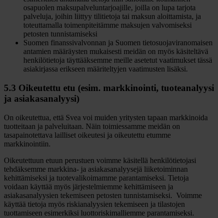
osapuolen maksupalveluntarjoajille, joilla on lupa tarjota
palveluja, joihin liittyy tilitietoja tai maksun aloittamista, ja
toteuttamalla toimenpiteitämme maksujen valvomiseksi
petosten tunnistamiseksi
Suomen finanssivalvonnan ja Suomen tietosuojaviranomaisen
antamien määräysten mukaisesti meidän on myös käsiteltävä
henkilötietoja täyttääksemme meille asetetut vaatimukset tässä
asiakirjassa erikseen määriteltyjen vaatimusten lisäksi.
5.3 Oikeutettu etu (esim. markkinointi, tuoteanalyysi
ja asiakasanalyysi)
On oikeutettua, että Svea voi muiden yritysten tapaan markkinoida
tuotteitaan ja palveluitaan. Näin toimiessamme meidän on
tasapainotettava lailliset oikeutesi ja oikeutettu etumme
markkinointiin.
Oikeutettuun etuun perustuen voimme käsitellä henkilötietojasi
tehdäksemme markkina- ja asiakasanalyysejä liiketoiminnan
kehittämiseksi ja tuotevalikoimamme parantamiseksi. Tietoja
voidaan käyttää myös järjestelmiemme kehittämiseen ja
asiakasanalyysien tekemiseen petosten tunnistamiseksi. Voimme
käyttää tietoja myös riskianalyysien tekemiseen ja tilastojen
tuottamiseen esimerkiksi luottoriskimalliemme parantamiseksi.