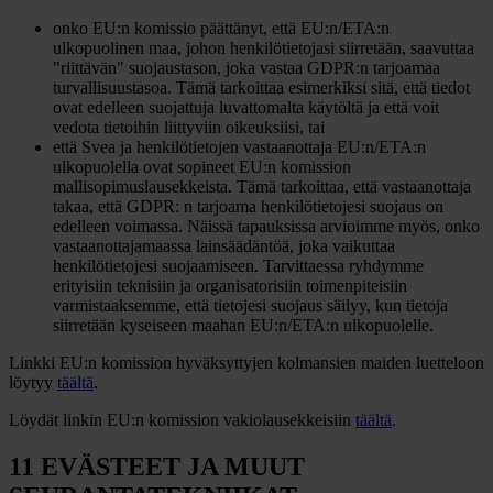
onko EU:n komissio päättänyt, että EU:n/ETA:n
ulkopuolinen maa, johon henkilötietojasi siirretään, saavuttaa
"riittävän" suojaustason, joka vastaa GDPR:n tarjoamaa
turvallisuustasoa. Tämä tarkoittaa esimerkiksi sitä, että tiedot
ovat edelleen suojattuja luvattomalta käytöltä ja että voit
vedota tietoihin liittyviin oikeuksiisi, tai
että Svea ja henkilötietojen vastaanottaja EU:n/ETA:n
ulkopuolella ovat sopineet EU:n komission
mallisopimuslausekkeista. Tämä tarkoittaa, että vastaanottaja
takaa, että GDPR: n tarjoama henkilötietojesi suojaus on
edelleen voimassa. Näissä tapauksissa arvioimme myös, onko
vastaanottajamaassa lainsäädäntöä, joka vaikuttaa
henkilötietojesi suojaamiseen. Tarvittaessa ryhdymme
erityisiin teknisiin ja organisatorisiin toimenpiteisiin
varmistaaksemme, että tietojesi suojaus säilyy, kun tietoja
siirretään kyseiseen maahan EU:n/ETA:n ulkopuolelle.
Linkki EU:n komission hyväksyttyjen kolmansien maiden luetteloon
löytyy
täältä
.
Löydät linkin EU:n komission vakiolausekkeisiin
täältä
.
11 EVÄSTEET JA MUUT