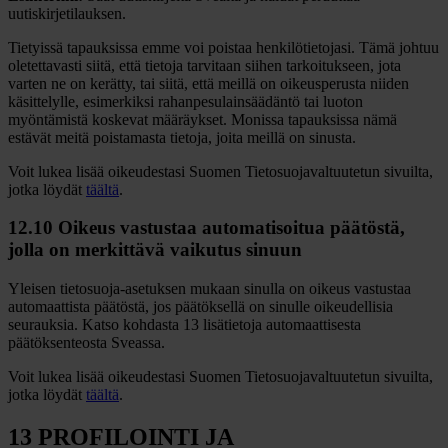
uutiskirjetilauksen.
Tietyissä tapauksissa emme voi poistaa henkilötietojasi. Tämä johtuu
oletettavasti siitä, että tietoja tarvitaan siihen tarkoitukseen, jota
varten ne on kerätty, tai siitä, että meillä on oikeusperusta niiden
käsittelylle, esimerkiksi rahanpesulainsäädäntö tai luoton
myöntämistä koskevat määräykset. Monissa tapauksissa nämä
estävät meitä poistamasta tietoja, joita meillä on sinusta.
Voit lukea lisää oikeudestasi Suomen Tietosuojavaltuutetun sivuilta,
jotka löydät
täältä
.
12.10 Oikeus vastustaa automatisoitua päätöstä,
jolla on merkittävä vaikutus sinuun
Yleisen tietosuoja-asetuksen mukaan sinulla on oikeus vastustaa
automaattista päätöstä, jos päätöksellä on sinulle oikeudellisia
seurauksia. Katso kohdasta 13 lisätietoja automaattisesta
päätöksenteosta Sveassa.
Voit lukea lisää oikeudestasi Suomen Tietosuojavaltuutetun sivuilta,
jotka löydät
täältä
.
13 PROFILOINTI JA