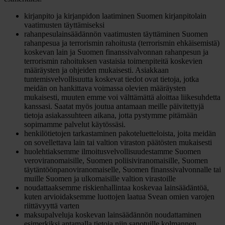
kirjanpito ja kirjanpidon laatiminen Suomen kirjanpitolain
vaatimusten täyttämiseksi
rahanpesulainsäädännön vaatimusten täyttäminen Suomen
rahanpesua ja terrorismin rahoitusta (terrorismin ehkäisemistä)
koskevan lain ja Suomen finanssivalvonnan rahanpesun ja
terrorismin rahoituksen vastaisia toimenpiteitä koskevien
määräysten ja ohjeiden mukaisesti. Asiakkaan
tuntemisvelvollisuutta koskevat tiedot ovat tietoja, jotka
meidän on hankittava voimassa olevien määräysten
mukaisesti, muuten emme voi välttämättä aloittaa liikesuhdetta
kanssasi. Saatat myös joutua antamaan meille päivitettyjä
tietoja asiakassuhteen aikana, jotta pystymme pitämään
sopimamme palvelut käytössäsi.
henkilötietojen tarkastaminen pakoteluetteloista, joita meidän
on sovellettava lain tai valtion viraston päätösten mukaisesti
huolehtiaksemme ilmoitusvelvollisuudestamme Suomen
veroviranomaisille, Suomen poliisiviranomaisille, Suomen
täytäntöönpanoviranomaiselle, Suomen finanssivalvonnalle tai
muille Suomen ja ulkomaisille valtion virastoille
noudattaaksemme riskienhallintaa koskevaa lainsäädäntöä,
kuten arvioidaksemme luottojen laatua Svean omien varojen
riittävyyttä varten
maksupalveluja koskevan lainsäädännön noudattaminen
esimerkiksi antamalla tietoja niin sanotuille kolmannen