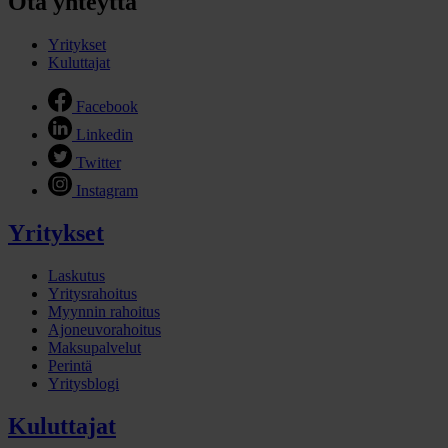
Ota yhteyttä
Yritykset
Kuluttajat
Facebook
Linkedin
Twitter
Instagram
Yritykset
Laskutus
Yritysrahoitus
Myynnin rahoitus
Ajoneuvorahoitus
Maksupalvelut
Perintä
Yritysblogi
Kuluttajat