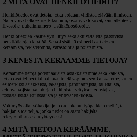
2 MITÄ OVAT HENKILÖTIEDOT?
Henkilötiedot ovat tietoja, jotka voidaan yhdistää elävään ihmiseen.
Näitä voivat olla esimerkiksi nimi, osoite, valokuvat, äänitallenteet,
IP-osoite, puhelinnumero ja sähköpostiosoite.
Henkilötietojen käsittelyyn liittyy sekä aktiivista että passiivista
henkilötietojen käyttöä. Se voi sisältää esimerkiksi tietojen
keräämistä, rekisteröintiä, varastointia ja poistamista.
3 KENESTÄ KERÄÄMME TIETOJA?
Keräämme tietoja potentiaalisista asiakkaistamme sekä kaikista,
jotka ovat tehneet tai haluavat tehdä sopimuksen kanssamme, kuten
esimerkiksi asiakkaista, takaajista, pantinantajista, tallettajista,
edunvalvojista, valtakirjan haltijoista, yrityksen edustajista,
tosiasiallisista edunsaajista ja yhteyshenkilöistä.
Voit myös olla työhakija, joka on hakenut työpaikkaa meiltä, tai
hakijan suosittelija, jonka tiedot on saatu hakijalta
rekrytointiprosessin yhteydessä.
4 MITÄ TIETOJA KERÄÄMME,