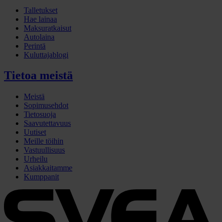
Talletukset
Hae lainaa
Maksuratkaisut
Autolaina
Perintä
Kuluttajablogi
Tietoa meistä
Meistä
Sopimusehdot
Tietosuoja
Saavutettavuus
Uutiset
Meille töihin
Vastuullisuus
Urheilu
Asiakkaitamme
Kumppanit