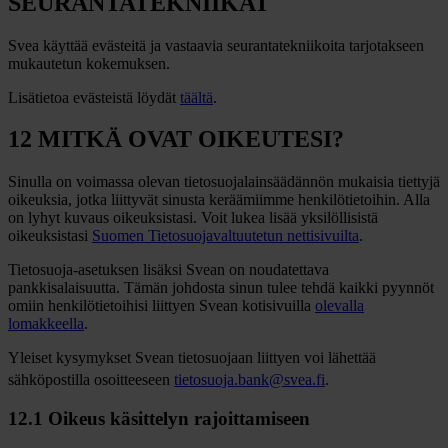
SEURANTATEKNIIKAT
Svea käyttää evästeitä ja vastaavia seurantatekniikoita tarjotakseen
mukautetun kokemuksen.
Lisätietoa evästeistä löydät
täältä
.
12 MITKÄ OVAT OIKEUTESI?
Sinulla on voimassa olevan tietosuojalainsäädännön mukaisia tiettyjä
oikeuksia, jotka liittyvät sinusta keräämiimme henkilötietoihin. Alla
on lyhyt kuvaus oikeuksistasi. Voit lukea lisää yksilöllisistä
oikeuksistasi
Suomen Tietosuojavaltuutetun nettisivuilta
.
Tietosuoja-asetuksen lisäksi Svean on noudatettava
pankkisalaisuutta. Tämän johdosta sinun tulee tehdä kaikki pyynnöt
omiin henkilötietoihisi liittyen Svean kotisivuilla
olevalla
lomakkeella
.
Yleiset kysymykset Svean tietosuojaan liittyen voi lähettää
sähköpostilla osoitteeseen
tietosuoja.bank@svea.fi
.
12.1 Oikeus käsittelyn rajoittamiseen