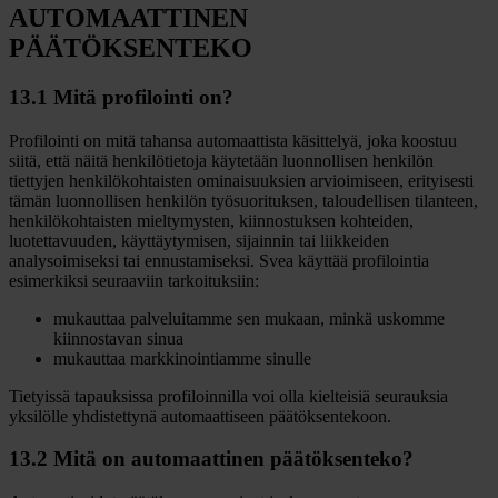
AUTOMAATTINEN
PÄÄTÖKSENTEKO
13.1 Mitä profilointi on?
Profilointi on mitä tahansa automaattista käsittelyä, joka koostuu
siitä, että näitä henkilötietoja käytetään luonnollisen henkilön
tiettyjen henkilökohtaisten ominaisuuksien arvioimiseen, erityisesti
tämän luonnollisen henkilön työsuorituksen, taloudellisen tilanteen,
henkilökohtaisten mieltymysten, kiinnostuksen kohteiden,
luotettavuuden, käyttäytymisen, sijainnin tai liikkeiden
analysoimiseksi tai ennustamiseksi. Svea käyttää profilointia
esimerkiksi seuraaviin tarkoituksiin:
mukauttaa palveluitamme sen mukaan, minkä uskomme
kiinnostavan sinua
mukauttaa markkinointiamme sinulle
Tietyissä tapauksissa profiloinnilla voi olla kielteisiä seurauksia
yksilölle yhdistettynä automaattiseen päätöksentekoon.
13.2 Mitä on automaattinen päätöksenteko?