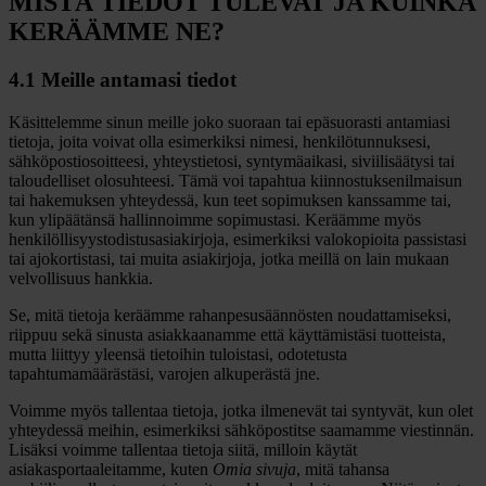
MISTÄ TIEDOT TULEVAT JA KUINKA
KERÄÄMME NE?
4.1 Meille antamasi tiedot
Käsittelemme sinun meille joko suoraan tai epäsuorasti antamiasi
tietoja, joita voivat olla esimerkiksi nimesi, henkilötunnuksesi,
sähköpostiosoitteesi, yhteystietosi, syntymäaikasi, siviilisäätysi tai
taloudelliset olosuhteesi. Tämä voi tapahtua kiinnostuksenilmaisun
tai hakemuksen yhteydessä, kun teet sopimuksen kanssamme tai,
kun ylipäätänsä hallinnoimme sopimustasi. Keräämme myös
henkilöllisyystodistusasiakirjoja, esimerkiksi valokopioita passistasi
tai ajokortistasi, tai muita asiakirjoja, jotka meillä on lain mukaan
velvollisuus hankkia.
Se, mitä tietoja keräämme rahanpesusäännösten noudattamiseksi,
riippuu sekä sinusta asiakkaanamme että käyttämistäsi tuotteista,
mutta liittyy yleensä tietoihin tuloistasi, odotetusta
tapahtumamäärästäsi, varojen alkuperästä jne.
Voimme myös tallentaa tietoja, jotka ilmenevät tai syntyvät, kun olet
yhteydessä meihin, esimerkiksi sähköpostitse saamamme viestinnän.
Lisäksi voimme tallentaa tietoja siitä, milloin käytät
asiakasportaaleitamme, kuten
Omia sivuja
, mitä tahansa