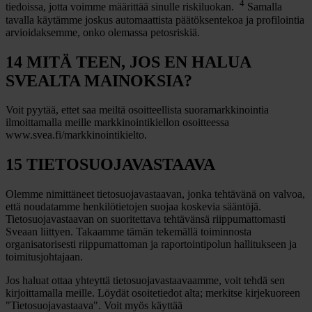
4
tiedoissa, jotta voimme määrittää sinulle riskiluokan.
Samalla
tavalla käytämme joskus automaattista päätöksentekoa ja profilointia
arvioidaksemme, onko olemassa petosriskiä.
14 MITÄ TEEN, JOS EN HALUA
SVEALTA MAINOKSIA?
Voit pyytää, ettet saa meiltä osoitteellista suoramarkkinointia
ilmoittamalla meille markkinointikiellon osoitteessa
www.svea.fi/markkinointikielto.
15 TIETOSUOJAVASTAAVA
Olemme nimittäneet tietosuojavastaavan, jonka tehtävänä on valvoa,
että noudatamme henkilötietojen suojaa koskevia sääntöjä.
Tietosuojavastaavan on suoritettava tehtävänsä riippumattomasti
Sveaan liittyen. Takaamme tämän tekemällä toiminnosta
organisatorisesti riippumattoman ja raportointipolun hallitukseen ja
toimitusjohtajaan.
Jos haluat ottaa yhteyttä tietosuojavastaavaamme, voit tehdä sen
kirjoittamalla meille. Löydät osoitetiedot alta; merkitse kirjekuoreen
"Tietosuojavastaava". Voit myös käyttää