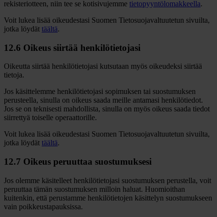
rekisteriotteen, niin tee se kotisivujemme
tietopyyntölomakkeella
.
Voit lukea lisää oikeudestasi Suomen Tietosuojavaltuutetun sivuilta,
jotka löydät
täältä
.
12.6 Oikeus siirtää henkilötietojasi
Oikeutta siirtää henkilötietojasi kutsutaan myös oikeudeksi siirtää
tietoja.
Jos käsittelemme henkilötietojasi sopimuksen tai suostumuksen
perusteella, sinulla on oikeus saada meille antamasi henkilötiedot.
Jos se on teknisesti mahdollista, sinulla on myös oikeus saada tiedot
siirrettyä toiselle operaattorille.
Voit lukea lisää oikeudestasi Suomen Tietosuojavaltuutetun sivuilta,
jotka löydät
täältä
.
12.7 Oikeus peruuttaa suostumuksesi
Jos olemme käsitelleet henkilötietojasi suostumuksen perustella, voit
peruuttaa tämän suostumuksen milloin haluat. Huomioithan
kuitenkin, että perustamme henkilötietojen käsittelyn suostumukseen
vain poikkeustapauksissa.