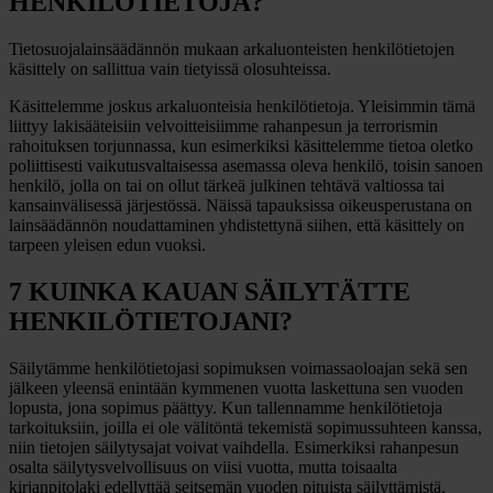
HENKILÖTIETOJA?
Tietosuojalainsäädännön mukaan arkaluonteisten henkilötietojen
käsittely on sallittua vain tietyissä olosuhteissa.
Käsittelemme joskus arkaluonteisia henkilötietoja. Yleisimmin tämä
liittyy lakisääteisiin velvoitteisiimme rahanpesun ja terrorismin
rahoituksen torjunnassa, kun esimerkiksi käsittelemme tietoa oletko
poliittisesti vaikutusvaltaisessa asemassa oleva henkilö, toisin sanoen
henkilö, jolla on tai on ollut tärkeä julkinen tehtävä valtiossa tai
kansainvälisessä järjestössä. Näissä tapauksissa oikeusperustana on
lainsäädännön noudattaminen yhdistettynä siihen, että käsittely on
tarpeen yleisen edun vuoksi.
7 KUINKA KAUAN SÄILYTÄTTE
HENKILÖTIETOJANI?
Säilytämme henkilötietojasi sopimuksen voimassaoloajan sekä sen
jälkeen yleensä enintään kymmenen vuotta laskettuna sen vuoden
lopusta, jona sopimus päättyy. Kun tallennamme henkilötietoja
tarkoituksiin, joilla ei ole välitöntä tekemistä sopimussuhteen kanssa,
niin tietojen säilytysajat voivat vaihdella. Esimerkiksi rahanpesun
osalta säilytysvelvollisuus on viisi vuotta, mutta toisaalta
kirjanpitolaki edellyttää seitsemän vuoden pituista säilyttämistä.