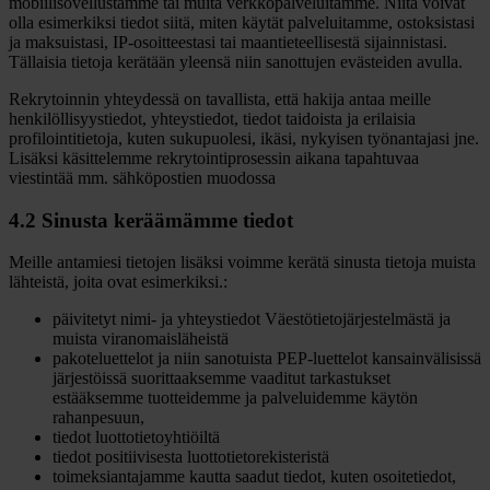
mobiilisovellustamme tai muita verkkopalveluitamme. Niitä voivat
olla esimerkiksi tiedot siitä, miten käytät palveluitamme, ostoksistasi
ja maksuistasi, IP-osoitteestasi tai maantieteellisestä sijainnistasi.
Tällaisia tietoja kerätään yleensä niin sanottujen evästeiden avulla.
Rekrytoinnin yhteydessä on tavallista, että hakija antaa meille
henkilöllisyystiedot, yhteystiedot, tiedot taidoista ja erilaisia
profilointitietoja, kuten sukupuolesi, ikäsi, nykyisen työnantajasi jne.
Lisäksi käsittelemme rekrytointiprosessin aikana tapahtuvaa
viestintää mm. sähköpostien muodossa
4.2 Sinusta keräämämme tiedot
Meille antamiesi tietojen lisäksi voimme kerätä sinusta tietoja muista
lähteistä, joita ovat esimerkiksi.:
päivitetyt nimi- ja yhteystiedot Väestötietojärjestelmästä ja
muista viranomaisläheistä
pakoteluettelot ja niin sanotuista PEP-luettelot kansainvälisissä
järjestöissä suorittaaksemme vaaditut tarkastukset
estääksemme tuotteidemme ja palveluidemme käytön
rahanpesuun,
tiedot luottotietoyhtiöiltä
tiedot positiivisesta luottotietorekisteristä
toimeksiantajamme kautta saadut tiedot, kuten osoitetiedot,