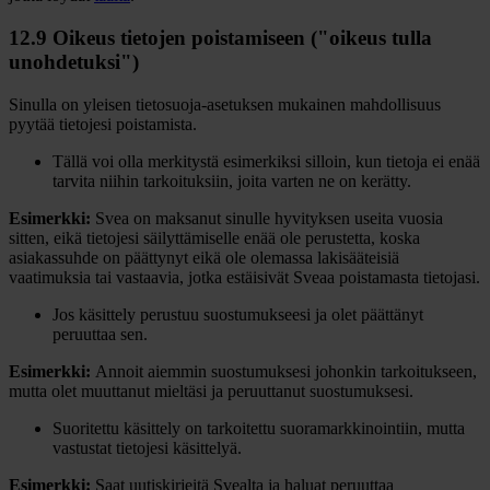
12.9 Oikeus tietojen poistamiseen ("oikeus tulla
unohdetuksi")
Sinulla on yleisen tietosuoja-asetuksen mukainen mahdollisuus
pyytää tietojesi poistamista.
Tällä voi olla merkitystä esimerkiksi silloin, kun tietoja ei enää
tarvita niihin tarkoituksiin, joita varten ne on kerätty.
Esimerkki:
Svea on maksanut sinulle hyvityksen useita vuosia
sitten, eikä tietojesi säilyttämiselle enää ole perustetta, koska
asiakassuhde on päättynyt eikä ole olemassa lakisääteisiä
vaatimuksia tai vastaavia, jotka estäisivät Sveaa poistamasta tietojasi.
Jos käsittely perustuu suostumukseesi ja olet päättänyt
peruuttaa sen.
Esimerkki:
Annoit aiemmin suostumuksesi johonkin tarkoitukseen,
mutta olet muuttanut mieltäsi ja peruuttanut suostumuksesi.
Suoritettu käsittely on tarkoitettu suoramarkkinointiin, mutta
vastustat tietojesi käsittelyä.
Esimerkki:
Saat uutiskirjeitä Svealta ja haluat peruuttaa