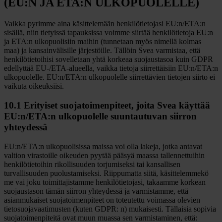
(EU:N JA ETA:N ULKOPUOLELLE)
Vaikka pyrimme aina käsittelemään henkilötietojasi EU:n/ETA:n
sisällä, niin tietyissä tapauksissa voimme siirtää henkilötietoja EU:n
ja ETA:n ulkopuolisiin maihin (tunnetaan myös nimellä kolmas
maa) ja kansainvälisille järjestöille. Tällöin Svea varmistaa, että
henkilötietoihisi sovelletaan yhtä korkeaa suojaustasoa kuin GDPR
edellyttää EU-/ETA-alueella, vaikka tietoja siirrettäisiin EU:n/ETA:n
ulkopuolelle. EU:n/ETA:n ulkopuolelle siirrettävien tietojen siirto ei
vaikuta oikeuksiisi.
10.1 Erityiset suojatoimenpiteet, joita Svea käyttää
EU:n/ETA:n ulkopuolelle suuntautuvan siirron
yhteydessä
EU:n/ETA:n ulkopuolisissa maissa voi olla lakeja, jotka antavat
valtion virastoille oikeuden pyytää pääsyä maassa tallennettuihin
henkilötietoihin rikollisuuden torjumiseksi tai kansallisen
turvallisuuden puolustamiseksi. Riippumatta siitä, käsittelemmekö
me vai joku toimittajistamme henkilötietojasi, takaamme korkean
suojaustason tämän siirron yhteydessä ja varmistamme, että
asianmukaiset suojatoimenpiteet on toteutettu voimassa olevien
tietosuojavaatimusten (kuten GDPR: n) mukaisesti. Tällaisia sopivia
suojatoimenpiteitä ovat muun muassa sen varmistaminen, että: