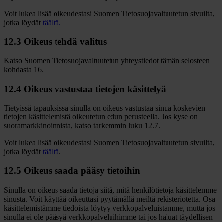
Voit lukea lisää oikeudestasi Suomen Tietosuojavaltuutetun sivuilta,
jotka löydät
täältä.
12.3 Oikeus tehdä valitus
Katso Suomen Tietosuojavaltuutetun yhteystiedot tämän selosteen
kohdasta 16.
12.4 Oikeus vastustaa tietojen käsittelyä
Tietyissä tapauksissa sinulla on oikeus vastustaa sinua koskevien
tietojen käsittelemistä oikeutetun edun perusteella. Jos kyse on
suoramarkkinoinnista, katso tarkemmin luku 12.7.
Voit lukea lisää oikeudestasi Suomen Tietosuojavaltuutetun sivuilta,
jotka löydät
täältä
.
12.5 Oikeus saada pääsy tietoihin
Sinulla on oikeus saada tietoja siitä, mitä henkilötietoja käsittelemme
sinusta. Voit käyttää oikeuttasi pyytämällä meiltä rekisteriotetta. Osa
käsittelemistämme tiedoista löytyy verkkopalveluistamme, mutta jos
sinulla ei ole pääsyä verkkopalveluihimme tai jos haluat täydellisen