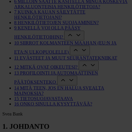
6 MILLOIN SAATTE KÄSITELLÄ MINUA KOSKEVIA
ARKALUONTEISIA HENKILÖTIETOJA?
7 KUINKA KAUAN SÄILYTÄTTE
HENKILÖTIETOJANI?
8 HENKILÖTIETOJEN SUOJAAMINEN?
9 KENELLÄ VOI OLLA PÄÄSY
HENKILÖTIETOIHINI?
10 SIIRROT KOLMANTEEN MAAHAN (EU:N JA
ETA:N ULKOPUOLELLE)
11 EVÄSTEET JA MUUT SEURANTATEKNIIKAT
12 MITKÄ OVAT OIKEUTESI?
13 PROFILOINTI JA AUTOMAATTINEN
PÄÄTÖKSENTEKO
14 MITÄ TEEN, JOS EN HALUA SVEALTA
MAINOKSIA?
15 TIETOSUOJAVASTAAVA
16 ONKO SINULLA KYSYTTÄVÄÄ?
Svea Bank
1. JOHDANTO