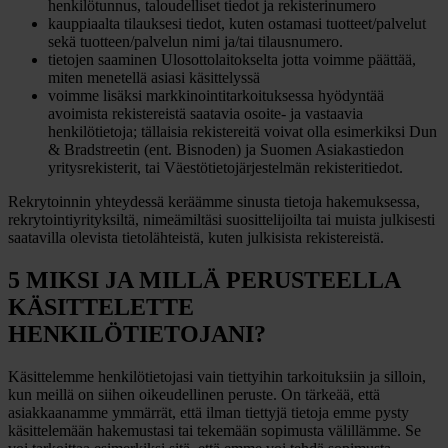
henkilötunnus, taloudelliset tiedot ja rekisterinumero
kauppiaalta tilauksesi tiedot, kuten ostamasi tuotteet/palvelut
sekä tuotteen/palvelun nimi ja/tai tilausnumero.
tietojen saaminen Ulosottolaitokselta jotta voimme päättää,
miten menetellä asiasi käsittelyssä
voimme lisäksi markkinointitarkoituksessa hyödyntää
avoimista rekistereistä saatavia osoite- ja vastaavia
henkilötietoja; tällaisia rekistereitä voivat olla esimerkiksi Dun
& Bradstreetin (ent. Bisnoden) ja Suomen Asiakastiedon
yritysrekisterit, tai Väestötietojärjestelmän rekisteritiedot.
Rekrytoinnin yhteydessä keräämme sinusta tietoja hakemuksessa,
rekrytointiyrityksiltä, nimeämiltäsi suosittelijoilta tai muista julkisesti
saatavilla olevista tietolähteistä, kuten julkisista rekistereistä.
5 MIKSI JA MILLÄ PERUSTEELLA
KÄSITTELETTE
HENKILÖTIETOJANI?
Käsittelemme henkilötietojasi vain tiettyihin tarkoituksiin ja silloin,
kun meillä on siihen oikeudellinen peruste. On tärkeää, että
asiakkaanamme ymmärrät, että ilman tiettyjä tietoja emme pysty
käsittelemään hakemustasi tai tekemään sopimusta välillämme. Se