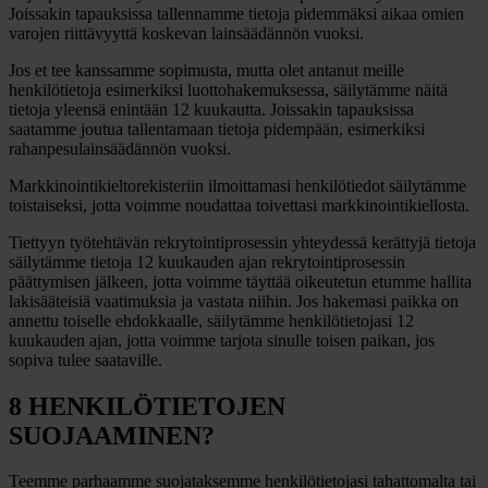
Joissakin tapauksissa tallennamme tietoja pidemmäksi aikaa omien
varojen riittävyyttä koskevan lainsäädännön vuoksi.
Jos et tee kanssamme sopimusta, mutta olet antanut meille
henkilötietoja esimerkiksi luottohakemuksessa, säilytämme näitä
tietoja yleensä enintään 12 kuukautta. Joissakin tapauksissa
saatamme joutua tallentamaan tietoja pidempään, esimerkiksi
rahanpesulainsäädännön vuoksi.
Markkinointikieltorekisteriin ilmoittamasi henkilötiedot säilytämme
toistaiseksi, jotta voimme noudattaa toivettasi markkinointikiellosta.
Tiettyyn työtehtävän rekrytointiprosessin yhteydessä kerättyjä tietoja
säilytämme tietoja 12 kuukauden ajan rekrytointiprosessin
päättymisen jälkeen, jotta voimme täyttää oikeutetun etumme hallita
lakisääteisiä vaatimuksia ja vastata niihin. Jos hakemasi paikka on
annettu toiselle ehdokkaalle, säilytämme henkilötietojasi 12
kuukauden ajan, jotta voimme tarjota sinulle toisen paikan, jos
sopiva tulee saataville.
8 HENKILÖTIETOJEN
SUOJAAMINEN?
Teemme parhaamme suojataksemme henkilötietojasi tahattomalta tai