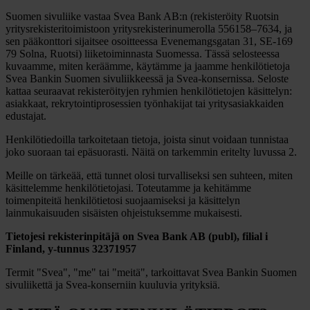
Suomen sivuliike vastaa Svea Bank AB:n (rekisteröity Ruotsin
yritysrekisteritoimistoon yritysrekisterinumerolla 556158–7634, ja
sen pääkonttori sijaitsee osoitteessa Evenemangsgatan 31, SE-169
79 Solna, Ruotsi) liiketoiminnasta Suomessa. Tässä selosteessa
kuvaamme, miten keräämme, käytämme ja jaamme henkilötietoja
Svea Bankin Suomen sivuliikkeessä ja Svea-konsernissa. Seloste
kattaa seuraavat rekisteröityjen ryhmien henkilötietojen käsittelyn:
asiakkaat, rekrytointiprosessien työnhakijat tai yritysasiakkaiden
edustajat.
Henkilötiedoilla tarkoitetaan tietoja, joista sinut voidaan tunnistaa
joko suoraan tai epäsuorasti. Näitä on tarkemmin eritelty luvussa 2.
Meille on tärkeää, että tunnet olosi turvalliseksi sen suhteen, miten
käsittelemme henkilötietojasi. Toteutamme ja kehitämme
toimenpiteitä henkilötietosi suojaamiseksi ja käsittelyn
lainmukaisuuden sisäisten ohjeistuksemme mukaisesti.
Tietojesi rekisterinpitäjä on Svea Bank AB (publ), filial i
Finland, y-tunnus 32371957
Termit "Svea", "me" tai "meitä", tarkoittavat Svea Bankin Suomen
sivuliikettä ja Svea-konserniin kuuluvia yrityksiä.