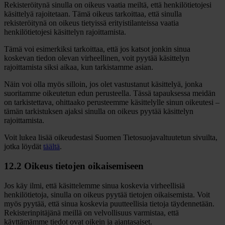
Rekisteröitynä sinulla on oikeus vaatia meiltä, että henkilötietojesi
käsittelyä rajoitetaan. Tämä oikeus tarkoittaa, että sinulla
rekisteröitynä on oikeus tietyissä erityistilanteissa vaatia
henkilötietojesi käsittelyn rajoittamista.
Tämä voi esimerkiksi tarkoittaa, että jos katsot jonkin sinua
koskevan tiedon olevan virheellinen, voit pyytää käsittelyn
rajoittamista siksi aikaa, kun tarkistamme asian.
Näin voi olla myös silloin, jos olet vastustanut käsittelyä, jonka
suoritamme oikeutetun edun perusteella. Tässä tapauksessa meidän
on tarkistettava, ohittaako perusteemme käsittelylle sinun oikeutesi –
tämän tarkistuksen ajaksi sinulla on oikeus pyytää käsittelyn
rajoittamista.
Voit lukea lisää oikeudestasi Suomen Tietosuojavaltuutetun sivuilta,
jotka löydät
täältä
.
12.2 Oikeus tietojen oikaisemiseen
Jos käy ilmi, että käsittelemme sinua koskevia virheellisiä
henkilötietoja, sinulla on oikeus pyytää tietojen oikaisemista. Voit
myös pyytää, että sinua koskevia puutteellisia tietoja täydennetään.
Rekisterinpitäjänä meillä on velvollisuus varmistaa, että
käyttämämme tiedot ovat oikein ja ajantasaiset.