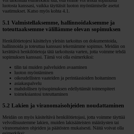
voi tarkoittaa esimerkiksi sitä, että emme voi tehdä sopimusta
luotosta kanssasi, vaikka täyttäisit luoton myöntämiselle asetut
vaatimukset. Katso myös kohta 4.1.
5.1 Valmistellaksemme, hallinnoidaksemme ja
toteuttaaksemme välillämme olevan sopimuksen
Henkilötietojesi käsittelyn yleisin tarkoitus on dokumentoida,
hallinnoida ja toteuttaa kanssasi tekemämme sopimus. Meidän on
kerättävä henkilötietoja tätä tarkoitusta varten, jotta voimme tehdä
sopimuksen kanssasi. Tämä voi olla esimerkiksi:
tilin tai muiden palveluiden avaaminen
luoton myöntäminen
oikeudellisten vaateiden ja perintäasioiden hoitaminen
asiakaspalvelu
mahdollisen työsopimuksen edellyttämät toimenpiteet
toimeksiantosi toteuttaminen
5.2 Lakien ja viranomaisohjeiden noudattaminen
Meidän on myös käsiteltävä henkilötietojasi, jotta voimme täyttää
velvollisuutemme lakien, muiden lakisääteisten määräysten tai
viranomaisten ohjeiden ja päätösten mukaisesti. Näitä voivat olla
esimerkiksi: