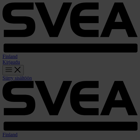
Finland
Kirjaudu
Siirry sisältöön
Finland