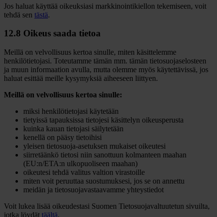
Jos haluat käyttää oikeuksiasi markkinointikiellon tekemiseen, voit
tehdä sen
tästä
.
12.8 Oikeus saada tietoa
Meillä on velvollisuus kertoa sinulle, miten käsittelemme
henkilötietojasi. Toteutamme tämän mm. tämän tietosuojaselosteen
ja muun informaation avulla, mutta olemme myös käytettävissä, jos
haluat esittää meille kysymyksiä aiheeseen liittyen.
Meillä on velvollisuus kertoa sinulle:
miksi henkilötietojasi käytetään
tietyissä tapauksissa tietojesi käsittelyn oikeusperusta
kuinka kauan tietojasi säilytetään
kenellä on pääsy tietoihisi
yleisen tietosuoja-asetuksen mukaiset oikeutesi
siirretäänkö tietosi niin sanottuun kolmanteen maahan
(EU:n/ETA:n ulkopuoliseen maahan)
oikeutesi tehdä valitus valtion virastoille
miten voit peruuttaa suostumuksesi, jos se on annettu
meidän ja tietosuojavastaavamme yhteystiedot
Voit lukea lisää oikeudestasi Suomen Tietosuojavaltuutetun sivuilta,
jotka löydät
täältä
.