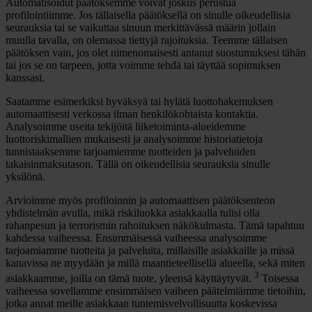
Automatisoidut päätöksemme voivat joskus perustua
profilointiimme. Jos tällaisella päätöksellä on sinulle oikeudellisia
seurauksia tai se vaikuttaa sinuun merkittävässä määrin jollain
muulla tavalla, on olemassa tiettyjä rajoituksia. Teemme tällaisen
päätöksen vain, jos olet nimenomaisesti antanut suostumuksesi tähän
tai jos se on tarpeen, jotta voimme tehdä tai täyttää sopimuksen
kanssasi.
Saatamme esimerkiksi hyväksyä tai hylätä luottohakemuksen
automaattisesti verkossa ilman henkilökohtaista kontaktia.
Analysoimme useita tekijöitä liiketoiminta-alueidemme
luottoriskimallien mukaisesti ja analysoimme historiatietoja
tunnistaaksemme tarjoamiemme tuotteiden ja palveluiden
takaisinmaksutason. Tällä on oikeudellisia seurauksia sinulle
yksilönä.
Arvioimme myös profiloinnin ja automaattisen päätöksenteon
yhdistelmän avulla, mikä riskiluokka asiakkaalla tulisi olla
rahanpesun ja terrorismin rahoituksen näkökulmasta. Tämä tapahtuu
kahdessa vaiheessa. Ensimmäisessä vaiheessa analysoimme
tarjoamiamme tuotteita ja palveluita, millaisille asiakkaille ja missä
kanavissa ne myydään ja millä maantieteellisellä alueella, sekä miten
3
asiakkaamme, joilla on tämä tuote, yleensä käyttäytyvät.
Toisessa
vaiheessa sovellamme ensimmäisen vaiheen päätelmiämme tietoihin,
jotka annat meille asiakkaan tuntemisvelvollisuutta koskevissa