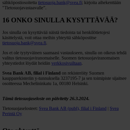
sähköpostiosoitetta
tietosuoja.bank@svea.fi
; kirjoita aihekenttään
"Tietosuojavastaavalle”.
16 ONKO SINULLA KYSYTTÄVÄÄ?
Jos sinulla on kysyttävää näistä tiedoista tai henkilötietojesi
käsittelystä, voit ottaa meihin yhteyttä sähköpostitse
tietosuoja.bank@svea.fi
.
Jos et ole tyytyväinen saamaasi vastaukseen, sinulla on oikeus tehdä
valitus tietosuojaviranomaiselle. Suomen tietosuojaviranomaisen
yhteystiedot löydät heidän
verkkosivuiltaan
.
Svea Bank AB, filial i Finland
on rekisteröity Suomen
kaupparekisteriin y-tunnuksella 3237195-7 ja sen toimipiste sijaitsee
osoitteessa Mechelininkatu 1a, 00180 Helsinki.
Tämä tietosuojaseloste on päivitetty 26.3.2024.
Tietosuojaselosteet:
Svea Bank AB (publ), filial i Finland
|
Svea
Perintä Oy