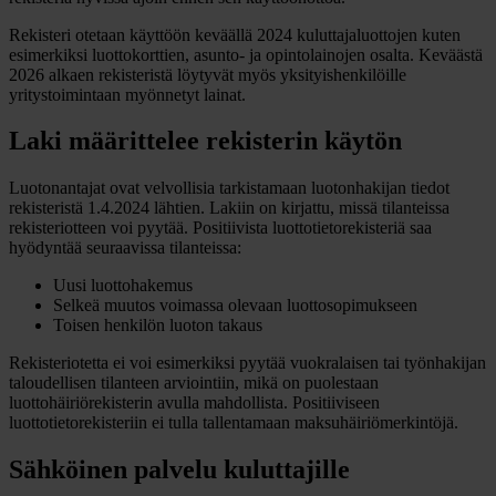
Rekisteri otetaan käyttöön keväällä 2024 kuluttajaluottojen kuten
esimerkiksi luottokorttien, asunto- ja opintolainojen osalta. Keväästä
2026 alkaen rekisteristä löytyvät myös yksityishenkilöille
yritystoimintaan myönnetyt lainat.
Laki määrittelee rekisterin käytön
Luotonantajat ovat velvollisia tarkistamaan luotonhakijan tiedot
rekisteristä 1.4.2024 lähtien. Lakiin on kirjattu, missä tilanteissa
rekisteriotteen voi pyytää. Positiivista luottotietorekisteriä saa
hyödyntää seuraavissa tilanteissa:
Uusi luottohakemus
Selkeä muutos voimassa olevaan luottosopimukseen
Toisen henkilön luoton takaus
Rekisteriotetta ei voi esimerkiksi pyytää vuokralaisen tai työnhakijan
taloudellisen tilanteen arviointiin, mikä on puolestaan
luottohäiriörekisterin avulla mahdollista. Positiiviseen
luottotietorekisteriin ei tulla tallentamaan maksuhäiriömerkintöjä.
Sähköinen palvelu kuluttajille