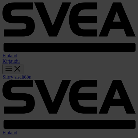
Finland
Kirjaudu
Siirry sisältöön
Finland