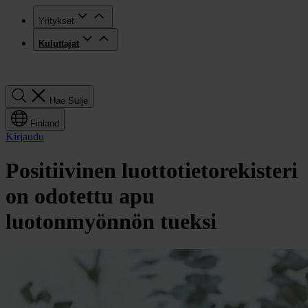
Yritykset
Kuluttajat
Hae
Hae
Sulje
Finland
Kirjaudu
Positiivinen luottotietorekisteri
on odotettu apu
luotonmyönnön tueksi