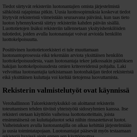
Tiedot siirtyvät rekisteriin luotonantajien omista järjestelmistä
sähköistä rajapintaa pitkin. Uusia luottosopimuksia koskevat tiedot
löytyvät rekisteristä viimeistään seuraavana päivänä, kun taas tieto
luoton lyhennyksestä siirtyy rekisteriin kahden päivän sisällä.
Luottotietojen lisäksi rekisteriin tallennetaan yksityishenkilöiden
tulotiedot, joiden avulla luotonantajat voivat arvioida henkilön
luottokelpoisuutta.
Positiivinen luottotietorekisteri ei tule muuttamaan
luotonantoprosessia eikä tekemään arviota yksittäisen henkilön
luottokelpoisuudesta, vaan luotonantaja tekee jatkossakin päätöksen
hakijan luottokelpoisuudesta omien kriteereidensä pohjalta. Laki
velvoittaa luotonantajia tarkistamaan luotonhakijan tiedot rekisteristä
eikä yksittäinen kuluttaja voi kieltää tietojensa luovuttamista.
Rekisterin valmistelutyöt ovat käynnissä
Verohallinnon Tulorekisteriyksikkö on aloittanut rekisterin
toteuttamisen tehden tiiviisti yhteistyötä sidosryhmien kanssa. Itse
rekisteri otetaan käyttöön vaiheissa luottotuotteittain, joista
ensimmäisenä on kuluttajaluotot sekä niihin rinnastettavat luotot.
Vaiheistuksen avulla luotonantajilla on aikaa kehittää järjestelmiään
ja uusia toimintatapojaan. Luotonantajat pääsevät myös testaamaan
rekisteriä hyvissä ajoin ennen sen käyttöönottoa.