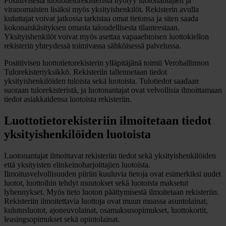
Positiivisesta luottotietorekisteristä hyötyy luotonantajien ja
viranomaisten lisäksi myös yksityishenkilöt. Rekisterin avulla
kuluttajat voivat jatkossa tarkistaa omat tietonsa ja siten saada
kokonaiskäsityksen omasta taloudellisesta tilanteestaan.
Yksityishenkilöt voivat myös asettaa vapaaehtoisen luottokiellon
rekisterin yhteydessä toimivassa sähköisessä palvelussa.
Positiivisen luottotietorekisterin ylläpitäjänä toimii Verohallinnon
Tulorekisteriyksikkö. Rekisteriin tallennetaan tiedot
yksityishenkilöiden tuloista sekä luotoista. Tulotiedot saadaan
suoraan tulorekisteristä, ja luotonantajat ovat velvollisia ilmoittamaan
tiedot asiakkaidensa luotoista rekisteriin.
Luottotietorekisteriin ilmoitetaan tiedot
yksityishenkilöiden luotoista
Luotonantajat ilmoittavat rekisteriin tiedot sekä yksityishenkilöiden
että yksityisten elinkeinoharjoittajien luotoista.
Ilmoitusvelvollisuuden piiriin kuuluvia tietoja ovat esimerkiksi uudet
luotot, luottoihin tehdyt muutokset sekä luotoista maksetut
lyhennykset. Myös tieto luoton päättymisestä ilmoitetaan rekisteriin.
Rekisteriin ilmoitettavia luottoja ovat muun muassa asuntolainat,
kulutusluotot, ajoneuvolainat, osamaksusopimukset, luottokortit,
leasingsopimukset sekä opintolainat.