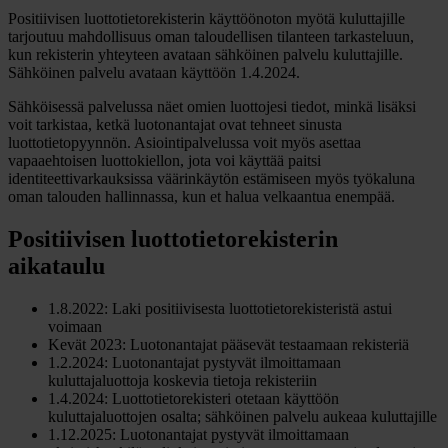
Positiivisen luottotietorekisterin käyttöönoton myötä kuluttajille
tarjoutuu mahdollisuus oman taloudellisen tilanteen tarkasteluun,
kun rekisterin yhteyteen avataan sähköinen palvelu kuluttajille.
Sähköinen palvelu avataan käyttöön 1.4.2024.
Sähköisessä palvelussa näet omien luottojesi tiedot, minkä lisäksi
voit tarkistaa, ketkä luotonantajat ovat tehneet sinusta
luottotietopyynnön. Asiointipalvelussa voit myös asettaa
vapaaehtoisen luottokiellon, jota voi käyttää paitsi
identiteettivarkauksissa väärinkäytön estämiseen myös työkaluna
oman talouden hallinnassa, kun et halua velkaantua enempää.
Positiivisen luottotietorekisterin
aikataulu
1.8.2022: Laki positiivisesta luottotietorekisteristä astui
voimaan
Kevät 2023: Luotonantajat pääsevät testaamaan rekisteriä
1.2.2024: Luotonantajat pystyvät ilmoittamaan
kuluttajaluottoja koskevia tietoja rekisteriin
1.4.2024: Luottotietorekisteri otetaan käyttöön
kuluttajaluottojen osalta; sähköinen palvelu aukeaa kuluttajille
1.12.2025: Luotonantajat pystyvät ilmoittamaan