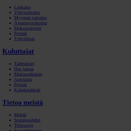
Laskutus
Yritysrahoitus
Myynnin rahoitus
Ajoneuvorahoitus
Maksupalvelut
Perintä
Yritysblogi
Kuluttajat
Talletukset
Hae lainaa
Maksuratkaisut
Autolaina
Perintä
Kuluttajablogi
Tietoa meistä
Meistä
Sopimusehdot
Tietosuoja
Saavutettavuus