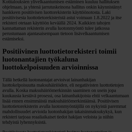
Kotitalouksien ylivelkaantumisen estäminen kuuluu hallituksen
ohjelmaan, ja yhtenä jarrutuskeinona hallitus onkin käynnistänyt
hankkeen positiivisen luottorekisterin käyttöönotosta. Laki
positiivisesta luottotietorekisteristä astui voimaan 1.8.2022 ja itse
rekisteri otetaan käyttöön keväällä 2024. Kaikkien tahojen
kannattaman rekisterin avulla luotonmyöntö tulee jatkossa
perustumaan ajantasaisempaan tietoon lisävelkaantumisen
estämiseksi.
Positiivinen luottotietorekisteri toimii
luotonantajien työkaluna
luottokelpoisuuden arvioinnissa
Tällä hetkellä luotonantajat arvioivat lainanhakijan
luottokelpoisuutta maksuhäiriöiden, eli negatiivisten luottotietojen
avulla. Koska maksuhäiriömerkinnän saaminen on usein jopa
kuukausia kestävä prosessi, osa lainanhakijoista ehtii velkaantumaan
lisää ennen ensimmäistä maksuhäiriömerkintäänsä. Positiivisen
luottotietorekisterin avulla luotonmyöntäjillä on nykyistä paremmat
mahdollisuudet arvioida luotonhakijan takaisinmaksukykyä, kun
rekisteri tarjoaa reaaliaikaiset tiedot hakijan veloista ja niihin
tehdyistä lyhennyksistä.