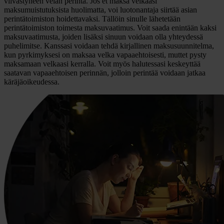
viivästyneen velan perintä. Jos et maksa velkaasi
maksumuistutuksista huolimatta, voi luotonantaja siirtää asian
perintätoimiston hoidettavaksi. Tällöin sinulle lähetetään
perintätoimiston toimesta maksuvaatimus. Voit saada enintään kaksi
maksuvaatimusta, joiden lisäksi sinuun voidaan olla yhteydessä
puhelimitse. Kanssasi voidaan tehdä kirjallinen maksusuunnitelma,
kun pyrkimyksesi on maksaa velka vapaaehtoisesti, muttet pysty
maksamaan velkaasi kerralla. Voit myös halutessasi keskeyttää
saatavan vapaaehtoisen perinnän, jolloin perintää voidaan jatkaa
käräjäoikeudessa.