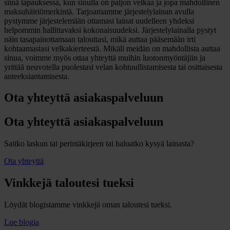
siinä tapauksessa, kun sinulla on paljon velkaa ja jopa mahdollinen
maksuhäiriömerkintä. Tarjoamamme järjestelylainan avulla
pystymme järjestelemään ottamasi lainat uudelleen yhdeksi
helpommin hallittavaksi kokonaisuudeksi. Järjestelylainalla pystyt
näin tasapainottamaan talouttasi, mikä auttaa pääsemään irti
kohtaamastasi velkakierteestä. Mikäli meidän on mahdollista auttaa
sinua, voimme myös ottaa yhteyttä muihin luotonmyöntäjiin ja
yrittää neuvotella puolestasi velan kohtuullistamisesta tai osittaisesta
anteeksiantamisesta.
Ota yhteyttä asiakaspalveluun
Ota yhteyttä asiakaspalveluun
Saitko laskun tai perintäkirjeen tai haluatko kysyä lainasta?
Ota yhteyttä
Vinkkejä taloutesi tueksi
Löydät blogistamme vinkkejä oman taloutesi tueksi.
Lue blogia