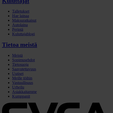
Kuluttajat
Talletukset
Hae lainaa
Maksuratkaisut
Autolaina
Perintä
Kuluttajablogi
Tietoa meistä
Meistä
Sopimusehdot
Tietosuoja
Saavutettavuus
Uutiset
Meille töihin
Vastuullisuus
Urheilu
Asiakkaitamme
Kumppanit