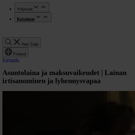
Yritykset
Kuluttajat
Hae
Hae
Sulje
Finland
Kirjaudu
Asuntolaina ja maksuvaikeudet | Lainan
irtisanominen ja lyhennysvapaa