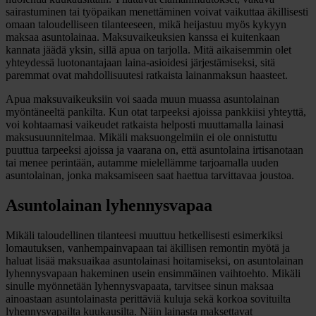
sairastuminen tai työpaikan menettäminen voivat vaikuttaa äkillisesti
omaan taloudelliseen tilanteeseen, mikä heijastuu myös kykyyn
maksaa asuntolainaa. Maksuvaikeuksien kanssa ei kuitenkaan
kannata jäädä yksin, sillä apua on tarjolla. Mitä aikaisemmin olet
yhteydessä luotonantajaan laina-asioidesi järjestämiseksi, sitä
paremmat ovat mahdollisuutesi ratkaista lainanmaksun haasteet.
Apua maksuvaikeuksiin voi saada muun muassa asuntolainan
myöntäneeltä pankilta. Kun otat tarpeeksi ajoissa pankkiisi yhteyttä,
voi kohtaamasi vaikeudet ratkaista helposti muuttamalla lainasi
maksusuunnitelmaa. Mikäli maksuongelmiin ei ole onnistuttu
puuttua tarpeeksi ajoissa ja vaarana on, että asuntolaina irtisanotaan
tai menee perintään, autamme mielellämme tarjoamalla uuden
asuntolainan, jonka maksamiseen saat haettua tarvittavaa joustoa.
Asuntolainan lyhennysvapaa
Mikäli taloudellinen tilanteesi muuttuu hetkellisesti esimerkiksi
lomautuksen, vanhempainvapaan tai äkillisen remontin myötä ja
haluat lisää maksuaikaa asuntolainasi hoitamiseksi, on asuntolainan
lyhennysvapaan hakeminen usein ensimmäinen vaihtoehto. Mikäli
sinulle myönnetään lyhennysvapaata, tarvitsee sinun maksaa
ainoastaan asuntolainasta perittäviä kuluja sekä korkoa sovituilta
lyhennysvapailta kuukausilta. Näin lainasta maksettavat