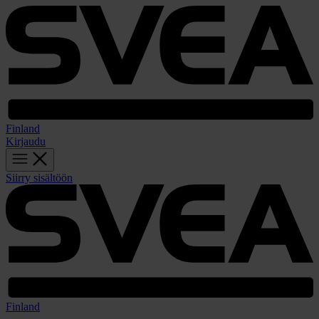
Finland
Kirjaudu
Siirry sisältöön
Finland