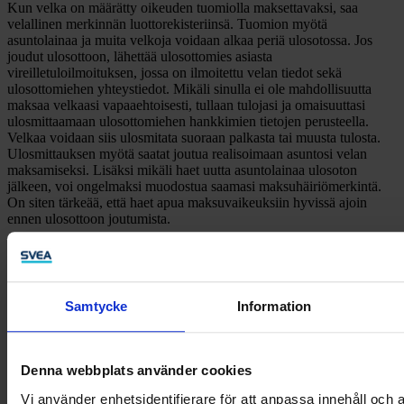
Kun velka on määrätty oikeuden tuomiolla maksettavaksi, saa
velallinen merkinnän luottorekisteriinsä. Tuomion myötä
asuntolainaa ja muita velkoja voidaan alkaa periä ulosotossa. Jos
joudut ulosottoon, lähettää ulosottomies asiasta
vireilletuloilmoituksen, jossa on ilmoitettu velan tiedot sekä
ulosottomiehen yhteystiedot. Mikäli sinulla ei ole mahdollisuutta
maksaa velkaasi vapaaehtoisesti, tullaan tulojasi ja omaisuuttasi
ulosmittaamaan ulosottomiehen hankkimien tietojen perusteella.
Velkaa voidaan siis ulosmitata suoraan palkasta tai muusta tulosta.
Ulosmittauksen myötä saatat joutua realisoimaan asuntosi velan
maksamiseksi. Lisäksi mikäli haet uutta asuntolainaa ulosoton
jälkeen, voi ongelmaksi muodostua saamasi maksuhäiriömerkintä.
On siten tärkeää, että haet apua maksuvaikeuksiin hyvissä ajoin
ennen ulosottoon joutumista.
Samtycke
Information
Denna webbplats använder cookies
Vi använder enhetsidentifierare för att anpassa innehåll och a