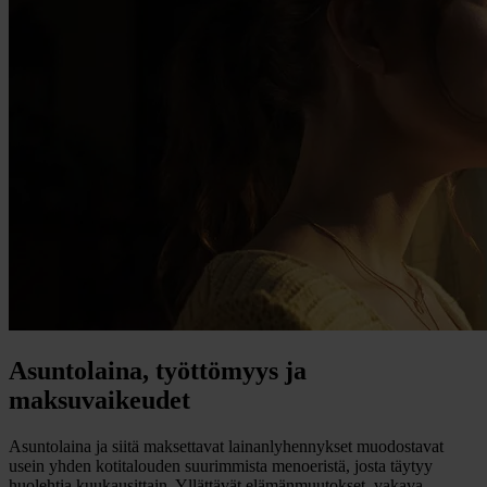
Asuntolaina, työttömyys ja
maksuvaikeudet
Asuntolaina ja siitä maksettavat lainanlyhennykset muodostavat
usein yhden kotitalouden suurimmista menoeristä, josta täytyy
huolehtia kuukausittain. Yllättävät elämänmuutokset, vakava