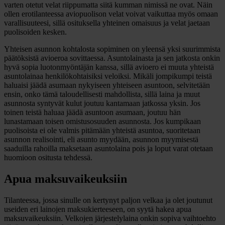
varten otetut velat riippumatta siitä kumman nimissä ne ovat. Näin
ollen erotilanteessa aviopuolison velat voivat vaikuttaa myös omaan
varallisuuteesi, sillä osituksella yhteinen omaisuus ja velat jaetaan
puolisoiden kesken.
Yhteisen asunnon kohtalosta sopiminen on yleensä yksi suurimmista
päätöksistä avioeroa sovittaessa. Asuntolainasta ja sen jatkosta onkin
hyvä sopia luotonmyöntäjän kanssa, sillä avioero ei muuta yhteistä
asuntolainaa henkilökohtaisiksi veloiksi. Mikäli jompikumpi teistä
haluaisi jäädä asumaan nykyiseen yhteiseen asuntoon, selvitetään
ensin, onko tämä taloudellisesti mahdollista, sillä laina ja muut
asunnosta syntyvät kulut joutuu kantamaan jatkossa yksin. Jos
toinen teistä haluaa jäädä asuntoon asumaan, joutuu hän
lunastamaan toisen omistusosuuden asunnosta. Jos kumpikaan
puolisoista ei ole valmis pitämään yhteistä asuntoa, suoritetaan
asunnon realisointi, eli asunto myydään, asunnon myymisestä
saaduilla rahoilla maksetaan asuntolaina pois ja loput varat otetaan
huomioon ositusta tehdessä.
Apua maksuvaikeuksiin
Tilanteessa, jossa sinulle on kertynyt paljon velkaa ja olet joutunut
useiden eri lainojen maksukierteeseen, on syytä hakea apua
maksuvaikeuksiin. Velkojen järjestelylaina onkin sopiva vaihtoehto