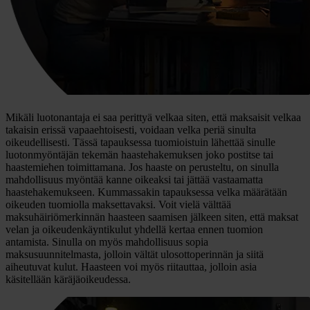
Mikäli luotonantaja ei saa perittyä velkaa siten, että maksaisit velkaa
takaisin erissä vapaaehtoisesti, voidaan velka periä sinulta
oikeudellisesti. Tässä tapauksessa tuomioistuin lähettää sinulle
luotonmyöntäjän tekemän haastehakemuksen joko postitse tai
haastemiehen toimittamana. Jos haaste on perusteltu, on sinulla
mahdollisuus myöntää kanne oikeaksi tai jättää vastaamatta
haastehakemukseen. Kummassakin tapauksessa velka määrätään
oikeuden tuomiolla maksettavaksi. Voit vielä välttää
maksuhäiriömerkinnän haasteen saamisen jälkeen siten, että maksat
velan ja oikeudenkäyntikulut yhdellä kertaa ennen tuomion
antamista. Sinulla on myös mahdollisuus sopia
maksusuunnitelmasta, jolloin vältät ulosottoperinnän ja siitä
aiheutuvat kulut. Haasteen voi myös riitauttaa, jolloin asia
käsitellään käräjäoikeudessa.