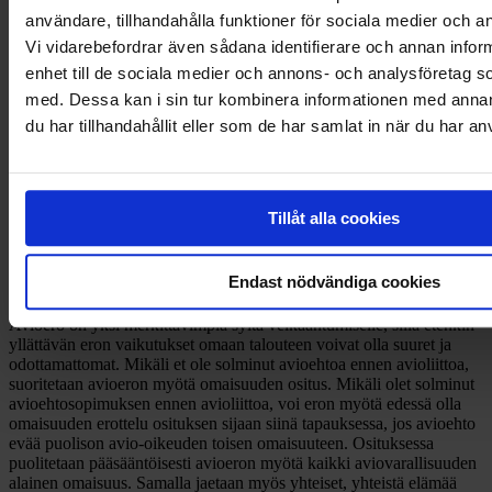
användare, tillhandahålla funktioner för sociala medier och an
Vi vidarebefordrar även sådana identifierare och annan inform
enhet till de sociala medier och annons- och analysföretag 
med. Dessa kan i sin tur kombinera informationen med anna
du har tillhandahållit eller som de har samlat in när du har an
Tillåt alla cookies
Avioero ja asuntolaina
Endast nödvändiga cookies
Avioero on yksi merkittävimpiä syitä velkaantumiselle, sillä etenkin
yllättävän eron vaikutukset omaan talouteen voivat olla suuret ja
odottamattomat. Mikäli et ole solminut avioehtoa ennen avioliittoa,
suoritetaan avioeron myötä omaisuuden ositus. Mikäli olet solminut
avioehtosopimuksen ennen avioliittoa, voi eron myötä edessä olla
omaisuuden erottelu osituksen sijaan siinä tapauksessa, jos avioehto
evää puolison avio-oikeuden toisen omaisuuteen. Osituksessa
puolitetaan pääsääntöisesti avioeron myötä kaikki aviovarallisuuden
alainen omaisuus. Samalla jaetaan myös yhteiset, yhteistä elämää