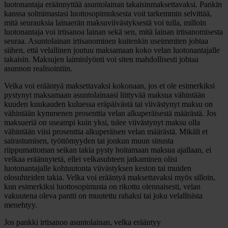
luotonantaja eräännyttää asuntolainan takaisinmaksettavaksi. Pankin
kanssa solmimastasi luottosopimuksesta voit tarkemmin selvittää,
mitä seurauksia lainaerän maksuviivästyksestä voi tulla, milloin
luotonantaja voi irtisanoa lainan sekä sen, mitä lainan irtisanomisesta
seuraa. Asuntolainan irtisanominen kuitenkin useimmiten johtaa
siihen, että velallinen joutuu maksamaan koko velan luotonantajalle
takaisin. Maksujen laiminlyönti voi siten mahdollisesti johtaa
asunnon realisointiin.
Velka voi erääntyä maksettavaksi kokonaan, jos et ole esimerkiksi
pystynyt maksamaan asuntolainaasi liittyvää maksua vähintään
kuuden kuukauden kuluessa eräpäivästä tai viivästynyt maksu on
vähintään kymmenen prosenttia velan alkuperäisestä määrästä. Jos
maksueriä on useampi kuin yksi, tulee viivästynyt maksu olla
vähintään viisi prosenttia alkuperäisen velan määrästä. Mikäli et
sairastumisen, työttömyyden tai jonkun muun sinusta
riippumattoman seikan takia pysty hoitamaan maksua ajallaan, ei
velkaa eräännytetä, ellei velkasuhteen jatkaminen olisi
luotonantajalle kohtuutonta viivästyksen keston tai muiden
olosuhteiden takia. Velka voi erääntyä maksettavaksi myös silloin,
kun esimerkiksi luottosopimusta on rikottu olennaisesti, velan
vakuutena oleva pantti on muutettu rahaksi tai joku velallisista
menehtyy.
Jos pankki irtisanoo asuntolainan, velka erääntyy