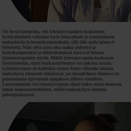
On hyvä huomioida, että lyhennysvapaiden kuukausien
hyödyntäminen vaikuttaa myös laina-aikaan ja asuntolainasta
maksettaviin kokonaiskustannuksiin, sillä tältä ajalta lainaa ei
lyhennetä. Näin ollen laina-aika saattaa pidentyä ja
korkokustannukset ja tilinhoitomaksut kasvavat hieman
lyhennysvapaiden myötä. Mikäli lyhennysvapaita kuukausia
hyödynnetään, myös kuukausilyhennys voi jatkossa nousta.
Lyhennysvapaa on kuitenkin mainio keino vähentää lainasta
maksettavia menoeriä väliaiksesti, jos taloudellinen tilanteesi on
palautumassa epävarman ajanjakson jälkeen ennalleen.
Luotonantajalta voi lyhennysvapaan sijaan hakea myös muutosta
lainan maksusuunnitelman, mikäli maksukykysi muuttuu
pidempiaikaisesti.