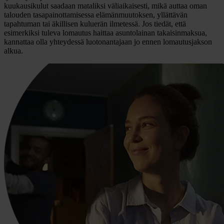
kuukausikulut saadaan mataliksi väliaikaisesti, mikä auttaa oman
talouden tasapainottamisessa elämänmuutoksen, yllättävän
tapahtuman tai äkillisen kuluerän ilmetessä. Jos tiedät, että
esimerkiksi tuleva lomautus haittaa asuntolainan takaisinmaksua,
kannattaa olla yhteydessä luotonantajaan jo ennen lomautusjakson
alkua.