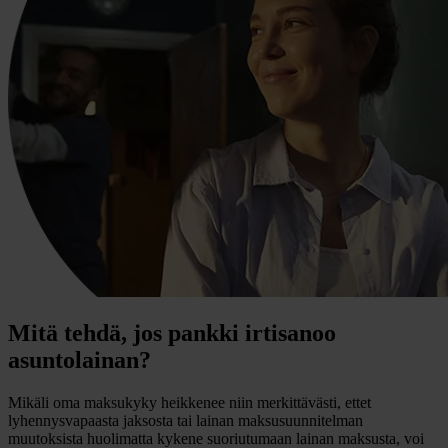
Mitä tehdä, jos pankki irtisanoo
asuntolainan?
Mikäli oma maksukyky heikkenee niin merkittävästi, ettet
lyhennysvapaasta jaksosta tai lainan maksusuunnitelman
muutoksista huolimatta kykene suoriutumaan lainan maksusta, voi