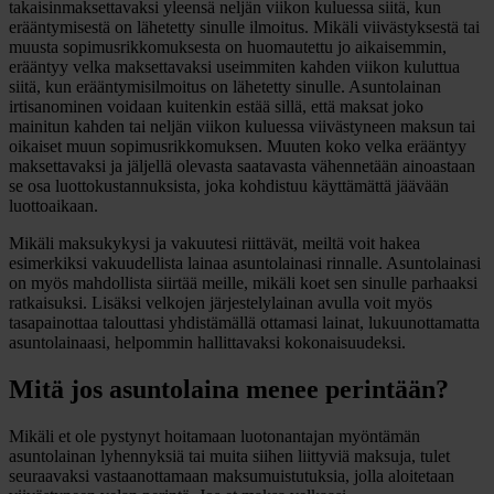
takaisinmaksettavaksi yleensä neljän viikon kuluessa siitä, kun
erääntymisestä on lähetetty sinulle ilmoitus. Mikäli viivästyksestä tai
muusta sopimusrikkomuksesta on huomautettu jo aikaisemmin,
erääntyy velka maksettavaksi useimmiten kahden viikon kuluttua
siitä, kun erääntymisilmoitus on lähetetty sinulle. Asuntolainan
irtisanominen voidaan kuitenkin estää sillä, että maksat joko
mainitun kahden tai neljän viikon kuluessa viivästyneen maksun tai
oikaiset muun sopimusrikkomuksen. Muuten koko velka erääntyy
maksettavaksi ja jäljellä olevasta saatavasta vähennetään ainoastaan
se osa luottokustannuksista, joka kohdistuu käyttämättä jäävään
luottoaikaan.
Mikäli maksukykysi ja vakuutesi riittävät, meiltä voit hakea
esimerkiksi vakuudellista lainaa asuntolainasi rinnalle. Asuntolainasi
on myös mahdollista siirtää meille, mikäli koet sen sinulle parhaaksi
ratkaisuksi. Lisäksi velkojen järjestelylainan avulla voit myös
tasapainottaa talouttasi yhdistämällä ottamasi lainat, lukuunottamatta
asuntolainaasi, helpommin hallittavaksi kokonaisuudeksi.
Mitä jos asuntolaina menee perintään?
Mikäli et ole pystynyt hoitamaan luotonantajan myöntämän
asuntolainan lyhennyksiä tai muita siihen liittyviä maksuja, tulet
seuraavaksi vastaanottamaan maksumuistutuksia, jolla aloitetaan