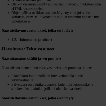
Otsikot on usein esitetty ainoastaan lihavoiduin tekstein eikä
HTML-otsikkotyylein
Ohjelmallisia otsikkotasoja on käytetty vain joissakin
kohdissa, esim. taulukoiden “Haku ei tuottanut tulosta” tms.
ilmoituksissa
Saavutettavuusvaatimukset, jotka eivät täyty
1.3.1 Informaatio ja suhteet
Havaittava: Tekstivastineet
Saavuttamaton sisältö ja sen puutteet
Visuaalisten elementtien tekstivastineissa on puutteita, kuten:
Päävalikon logolinkillä tai kuvakelinkeillä ei ole
tekstivastineita
Palvelussa on painiketyyppejä, kuten lisätietopainike ja
sarakevalitsinpainike, joilla ei ole tekstivastineita
Saavutettavuusvaatimukset
,
jotka eivät täyty