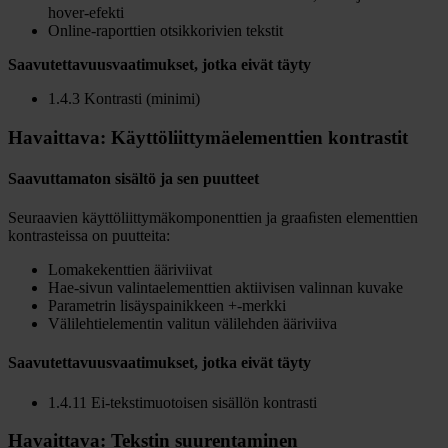
hover-efekti
Online-raporttien otsikkorivien tekstit
Saavutettavuusvaatimukset
,
jotka eivät täyty
1.4.3 Kontrasti (minimi)
Havaittava: Käyttöliittymäelementtien kontrastit
Saavuttamaton sisältö ja sen puutteet
Seuraavien käyttöliittymäkomponenttien ja graaﬁsten elementtien
kontrasteissa on puutteita:
Lomakekenttien ääriviivat
Hae-sivun valintaelementtien aktiivisen valinnan kuvake
Parametrin lisäyspainikkeen +-merkki
Välilehtielementin valitun välilehden ääriviiva
Saavutettavuusvaatimukset, jotka eivät täyty
1.4.11 Ei-tekstimuotoisen sisällön kontrasti
Havaittava: Tekstin suurentaminen