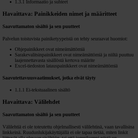
1.3.1 Informaatio ja suhteet
Havaittava: Painikkeiden nimet ja määritteet
Saavuttamaton sisältö ja sen puutteet
Palvelun toistuvista painiketyypeistä on tehty seuraavat huomiot:
Ohjepainikkeet ovat nimeämättömiä
Sarakevalitsinpainikkeet ovat nimeämättömiä ja niiltä puuttuu
laajennettavasta sisällöstä kertova määrite
Excel-tiedoston latauspainikkeet ovat nimeämättömiä
Saavutettavuusvaatimukset, jotka eivät täyty
1.1.1 Ei-tekstuaalinen sisältö
Havaittava: Välilehdet
Saavuttamaton sisältö ja sen puutteet
Välilehtiä ei ole toteutettu ohjelmallisesti välilehtinä, vaan tavallisina
linkkeinä. Ruudunlukijakäyttäjällä ei ole tapaa tietää, miten linkit
liittyvät alla olevaan sisältöön, tai että jompikumpi niistä on