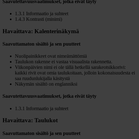
Saavutettavuusvaatimukset
,
jotka eivät täyty
1.3.1 Informaatio ja suhteet
1.4.3 Kontrasti (minimi)
Havaittava: Kalenterinäkymä
Saavuttamaton sisältö ja sen puutteet
Nuolipainikkeet ovat nimeämättömiä
Taulukon rakenne ei vastaa visuaalista rakennetta.
Viikonpäivien nimi ei ole tällä hetkellä sarakeotsikkorivi:
kaikki rivit ovat omia taulukoitaan, jolloin kokonaisuudesta ei
saa ruudunlukijalla käsitystä
Näkymän sisältö on englanniksi
Saavutettavuusvaatimukset
,
jotka eivät täyty
1.3.1 Informaatio ja suhteet
Havaittava: Taulukot
Saavuttamaton sisältö ja sen puutteet