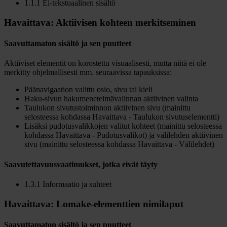
1.1.1 Ei-tekstuaalinen sisältö
Havaittava: Aktiivisen kohteen merkitseminen
Saavuttamaton sisältö ja sen puutteet
Aktiiviset elementit on korostettu visuaalisesti, mutta niitä ei ole
merkitty ohjelmallisesti mm. seuraavissa tapauksissa:
Päänavigaation valittu osio, sivu tai kieli
Haku-sivun hakumenetelmävalinnan aktiivinen valinta
Taulukon sivutustoiminnon aktiivinen sivu (mainittu
selosteessa kohdassa Havaittava - Taulukon sivutuselementti)
Lisäksi pudotusvalikkojen valitut kohteet (mainittu selosteessa
kohdassa Havaittava - Pudotusvalikot) ja välilehden aktiivinen
sivu (mainittu selosteessa kohdassa Havaittava - Välilehdet)
Saavutettavuusvaatimukset, jotka eivät täyty
1.3.1 Informaatio ja suhteet
Havaittava: Lomake-elementtien nimilaput
Saavuttamaton sisältö ja sen puutteet