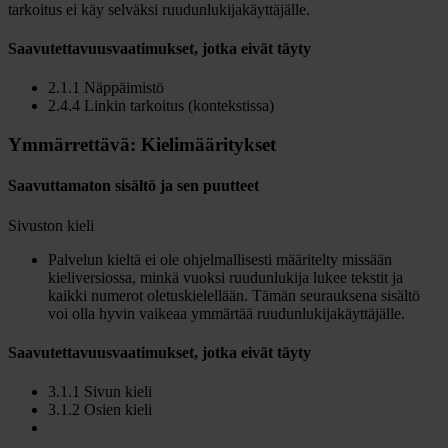
tarkoitus ei käy selväksi ruudunlukijakäyttäjälle.
Saavutettavuusvaatimukset, jotka eivät täyty
2.1.1 Näppäimistö
2.4.4 Linkin tarkoitus (kontekstissa)
Ymmärrettävä: Kielimääritykset
Saavuttamaton sisältö ja sen puutteet
Sivuston kieli
Palvelun kieltä ei ole ohjelmallisesti määritelty missään
kieliversiossa, minkä vuoksi ruudunlukija lukee tekstit ja
kaikki numerot oletuskielellään. Tämän seurauksena sisältö
voi olla hyvin vaikeaa ymmärtää ruudunlukijakäyttäjälle.
Saavutettavuusvaatimukset, jotka eivät täyty
3.1.1 Sivun kieli
3.1.2 Osien kieli