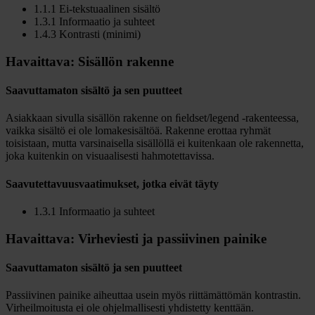
1.1.1 Ei-tekstuaalinen sisältö
1.3.1 Informaatio ja suhteet
1.4.3 Kontrasti (minimi)
Havaittava: Sisällön rakenne
Saavuttamaton sisältö ja sen puutteet
Asiakkaan sivulla sisällön rakenne on ﬁeldset/legend -rakenteessa,
vaikka sisältö ei ole lomakesisältöä. Rakenne erottaa ryhmät
toisistaan, mutta varsinaisella sisällöllä ei kuitenkaan ole rakennetta,
joka kuitenkin on visuaalisesti hahmotettavissa.
Saavutettavuusvaatimukset, jotka eivät täyty
1.3.1 Informaatio ja suhteet
Havaittava: Virheviesti ja passiivinen painike
Saavuttamaton sisältö ja sen puutteet
Passiivinen painike aiheuttaa usein myös riittämättömän kontrastin.
Virheilmoitusta ei ole ohjelmallisesti yhdistetty kenttään.