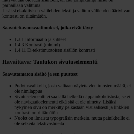
parhaillaan valittuna.
Lisäksi ei-aktiivisen välilehden teksti ja valitun välilehden ääriviivan
kontrasti on riittämätön.
Saavutettavuusvaatimukset, jotka eivät täyty
1.3.1 Informaatio ja suhteet
1.4.3 Kontrasti (minimi)
1.4.11 Ei-tekstimuotoisen sisällön kontrasti
Havaittava: Taulukon sivutuselementti
Saavuttamaton sisältö ja sen puutteet
Pudotusvalikolla, josta valitaan näytettävien tulosten määrä, ei
ole nimilappua
Sivutuselementti ei saa tällä hetkellä näppäinkohdistusta, se ei
ole navigaatioelementti eikä sitä ei ole nimetty. Lisäksi
nykyinen sivu on merkitty pelkästään visuaalisesti ja linkkien
kontrasti on riittämätön.
Nuolet on ilmaistu typograﬁsin merkein, mutta painikkeille ei
ole selkeitä tekstivastineita