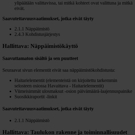
ylipäätään valittavissa, tai mitkä kohteet ovat valittuna ja mitkä
eivät.
Saavutettavuusvaatimukset, jotka eivät täyty
2.1.1 Näppäimistö
2.4.3 Kohdistusjärjestys
Hallittava: Näppäimistökäyttö
Saavuttamaton sisältö ja sen puutteet
Seuraavat sivun elementit eivät saa näppäimistökohdistusta:
Haitarielementit (elementeistä on kirjoitettu tarkemmin
selosteen osiossa Havaittava - Haitarielementit)
Viimeisimmät ulosmaksut -osion päivämäärä-laajennuspainike
Suosikkiraportit -linkit
Saavutettavuusvaatimukset, jotka eivät täyty
2.1.1 Näppäimistö
Hallittava: Taulukon rakenne ja toiminnallisuudet