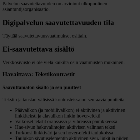
Palvelun saavutettavuuden on arvioinut ulkopuolinen
asiantuntijaorganisaatio.
Digipalvelun saavutettavuuden tila
Täyttää saavutettavuusvaatimukset osittain.
Ei-saavutettava sisältö
Verkkosivusto ei ole vielä kaikilta osin vaatimusten mukainen.
Havaittava: Tekstikontrastit
Saavuttamaton sisältö ja sen puutteet
Tekstin ja taustan välisissä kontrasteissa on seuraavia puutteita:
Päävalikon (ja mobiilivalikon) ei-aktiivinen ja aktiivinen
linkkiteksti ja alavalikon linkin hover-efekti
Valkoiset tekstit oranssissa ja vihreässä painikkeessa
Hae-sivun hakuvalintojen aktiivisen valinnan teksti
Turkoosi linkkiväri ja sen hover-efekti taulukoissa
Taulukon sivutuselementin aktiivinen sivu, linkit ja niiden