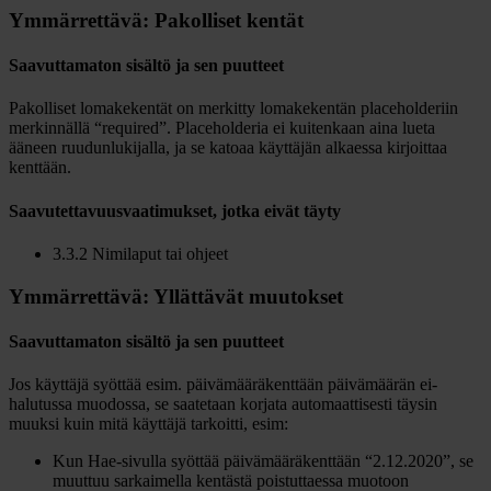
Ymmärrettävä: Pakolliset kentät
Saavuttamaton sisältö ja sen puutteet
Pakolliset lomakekentät on merkitty lomakekentän placeholderiin
merkinnällä “required”. Placeholderia ei kuitenkaan aina lueta
ääneen ruudunlukijalla, ja se katoaa käyttäjän alkaessa kirjoittaa
kenttään.
Saavutettavuusvaatimukset, jotka eivät täyty
3.3.2 Nimilaput tai ohjeet
Ymmärrettävä: Yllättävät muutokset
Saavuttamaton sisältö ja sen puutteet
Jos käyttäjä syöttää esim. päivämääräkenttään päivämäärän ei-
halutussa muodossa, se saatetaan korjata automaattisesti täysin
muuksi kuin mitä käyttäjä tarkoitti, esim:
Kun Hae-sivulla syöttää päivämääräkenttään “2.12.2020”, se
muuttuu sarkaimella kentästä poistuttaessa muotoon