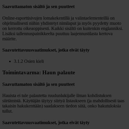
Saavuttamaton sisältö ja sen puutteet
Online-raporttisivujen lomakekentillä ja valintaelementeillä on
ohjelmallisesti niihin yhdistetyt nimilaput ja myös pyydetty muoto
on kerrottu oikeaoppisesti. Kaikki sisältö on kuitenkin englanniksi.
Lisäksi tallennuspainikkeelta puuttuu laajennustilasta kertova
määrite.
Saavutettavuusvaatimukset, jotka eivät täyty
3.1.2 Osien kieli
Toimintavarma: Haun palaute
Saavuttamaton sisältö ja sen puutteet
Hauista ei tule palautetta ruudunlukijalle ilman kohdistuksen
siirtämistä. Käyttäjän täytyy siirtyä listaukseen (ja mahdollisesti taas
takaisin hakukenttään) saadakseen tiedon siitä, onko hakutuloksia
tullut.
Saavutettavuusvaatimukset, jotka eivät täyty