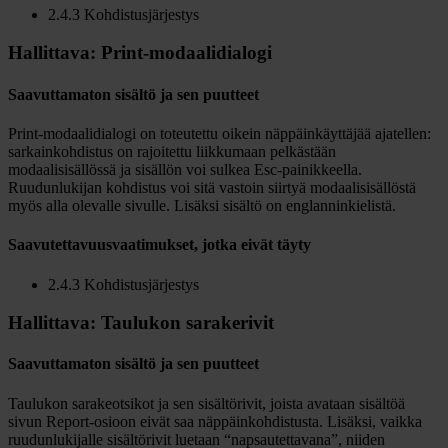
2.4.3 Kohdistusjärjestys
Hallittava: Print-modaalidialogi
Saavuttamaton sisältö ja sen puutteet
Print-modaalidialogi on toteutettu oikein näppäinkäyttäjää ajatellen:
sarkainkohdistus on rajoitettu liikkumaan pelkästään
modaalisisällössä ja sisällön voi sulkea Esc-painikkeella.
Ruudunlukijan kohdistus voi sitä vastoin siirtyä modaalisisällöstä
myös alla olevalle sivulle. Lisäksi sisältö on englanninkielistä.
Saavutettavuusvaatimukset, jotka eivät täyty
2.4.3 Kohdistusjärjestys
Hallittava: Taulukon sarakerivit
Saavuttamaton sisältö ja sen puutteet
Taulukon sarakeotsikot ja sen sisältörivit, joista avataan sisältöä
sivun Report-osioon eivät saa näppäinkohdistusta. Lisäksi, vaikka
ruudunlukijalle sisältörivit luetaan “napsautettavana”, niiden