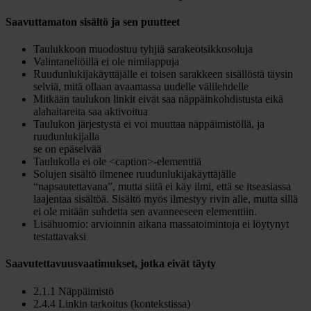
Saavuttamaton sisältö ja sen puutteet
Taulukkoon muodostuu tyhjiä sarakeotsikkosoluja
Valintaneliöillä ei ole nimilappuja
Ruudunlukijakäyttäjälle ei toisen sarakkeen sisällöstä täysin
selviä, mitä ollaan avaamassa uudelle välilehdelle
Mitkään taulukon linkit eivät saa näppäinkohdistusta eikä
alahaitareita saa aktivoitua
Taulukon järjestystä ei voi muuttaa näppäimistöllä, ja
ruudunlukijalla
se on epäselvää
Taulukolla ei ole <caption>-elementtiä
Solujen sisältö ilmenee ruudunlukijakäyttäjälle
“napsautettavana”, mutta siitä ei käy ilmi, että se itseasiassa
laajentaa sisältöä. Sisältö myös ilmestyy rivin alle, mutta sillä
ei ole mitään suhdetta sen avanneeseen elementtiin.
Lisähuomio: arvioinnin aikana massatoimintoja ei löytynyt
testattavaksi
Saavutettavuusvaatimukset, jotka eivät täyty
2.1.1 Näppäimistö
2.4.4 Linkin tarkoitus (kontekstissa)