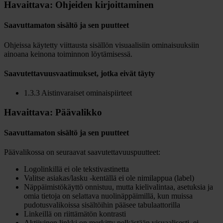
Havaittava: Ohjeiden kirjoittaminen
Saavuttamaton sisältö ja sen puutteet
Ohjeissa käytetty viittausta sisällön visuaalisiin ominaisuuksiin
ainoana keinona toiminnon löytämisessä.
Saavutettavuusvaatimukset, jotka eivät täyty
1.3.3 Aistinvaraiset ominaispiirteet
Havaittava: Päävalikko
Saavuttamaton sisältö ja sen puutteet
Päävalikossa on seuraavat saavutettavuuspuutteet:
Logolinkillä ei ole tekstivastinetta
Valitse asiakas/lasku -kentällä ei ole nimilappua (label)
Näppäimistökäyttö onnistuu, mutta kielivalintaa, asetuksia ja
omia tietoja on selattava nuolinäppäimillä, kun muissa
pudotusvalikoissa sisältöihin pääsee tabulaattorilla
Linkeillä on riittämätön kontrasti
Aktiivinen linkki on merkitty pelkästään visuaalisesti, ei