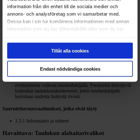
Saavutettavuusvaatimukset, jotka eivät täyty
information från din enhet till de sociala medier och
annons- och analysföretag som vi samarbetar med.
1.3.1 Informaatio ja suhteet
Dessa kan i sin tur kombinera informationen med annan
Havaittava: Parametrit
information som du har tillhandahållit eller som de har
samlat in när du har använt deras tjänster.
Saavuttamaton sisältö ja sen puutteet
Tillåt alla cookies
Lisäämis- ja poistamispainikkeilla ei ole tekstivastineita
Lomakekentillä ei ole niihin ohjelmallisesti yhdistettyjä
nimilappuja
Arvo-kentän nimilapussa ei kerrota, mitä syötettä siihen
Endast nödvändiga cookies
pyydetään ja missä muodossa
Parametrejä ei ole eroteltu toisistaan, mikä voi tehdä kenttien
erottamisesta vaikeaa ruudunlukijalla. Parametrit ilmestyvät
kuitenkin taulukkorakenteeseen, joten ruudunlukijalle
kerrotaan uudesta lisätystä rivistä.
Saavutettavuusvaatimukset, jotka eivät täyty
1.3.1 Informaatio ja suhteet
Havaittava: Taulukon alahaitarivalikot