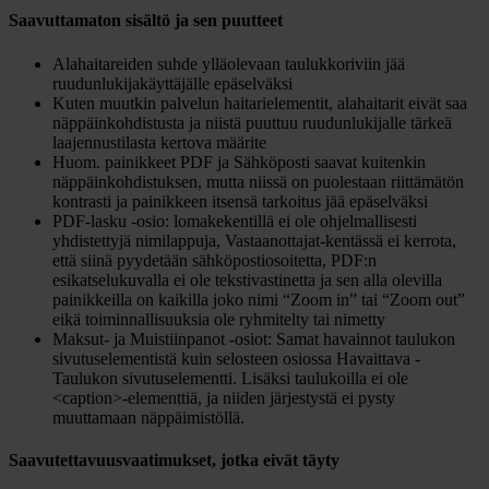
Saavuttamaton sisältö ja sen puutteet
Alahaitareiden suhde ylläolevaan taulukkoriviin jää
ruudunlukijakäyttäjälle epäselväksi
Kuten muutkin palvelun haitarielementit, alahaitarit eivät saa
näppäinkohdistusta ja niistä puuttuu ruudunlukijalle tärkeä
laajennustilasta kertova määrite
Huom. painikkeet PDF ja Sähköposti saavat kuitenkin
näppäinkohdistuksen, mutta niissä on puolestaan riittämätön
kontrasti ja painikkeen itsensä tarkoitus jää epäselväksi
PDF-lasku -osio: lomakekentillä ei ole ohjelmallisesti
yhdistettyjä nimilappuja, Vastaanottajat-kentässä ei kerrota,
että siinä pyydetään sähköpostiosoitetta, PDF:n
esikatselukuvalla ei ole tekstivastinetta ja sen alla olevilla
painikkeilla on kaikilla joko nimi “Zoom in” tai “Zoom out”
eikä toiminnallisuuksia ole ryhmitelty tai nimetty
Maksut- ja Muistiinpanot -osiot: Samat havainnot taulukon
sivutuselementistä kuin selosteen osiossa Havaittava -
Taulukon sivutuselementti. Lisäksi taulukoilla ei ole
<caption>-elementtiä, ja niiden järjestystä ei pysty
muuttamaan näppäimistöllä.
Saavutettavuusvaatimukset, jotka eivät täyty