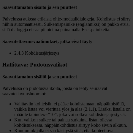
Saavuttamaton sisältö ja sen puutteet
Palvelussa aukeaa erilaisia ohje-modaalidialogeja. Kohdistus ei siirry
niihin automaattisesti. Sulkemispainike (englanniksi) on pakko etsiä,
sillä dialogeja ei saa piilotettua painamalla Esc -painiketta.
Saavutettavuusvaatimukset, jotka eivät täyty
2.4.3 Kohdistusjärjestys
Hallittava: Pudotusvalikot
Saavuttamaton sisältö ja sen puutteet
Palvelussa on pudotusvalikoita, joista on tehty seuraavat
saavutettavuushuomiot:
Valittaviin kohteisiin ei pääse kohdistamaan näppäimistöllä,
vaikka listaa voi vierittää ylös ja alas (2.1.1). Lisäksi listalla on
määrite tabindex=”10”, joka voi sotkea kohdistusjärjestystä.
Kun valikon sulkee tai painaa sarkainta listan ollessa
kohdistuksessa, näppäinkohdistus siirtyy koko sivun alkuun.
Ruudunlukijalla ei saa käsitystä siitä, että kohteet ovat