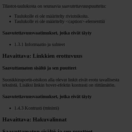
Tilastot-taulukosta on seuraavia saavutettavuuspuutteita:
Taulukolle ei ole määritelty riviotsikoita.
Taulukolle ei ole määritelty <caption>-elementtiä
Saavutettavuusvaatimukset, jotka eivät täyty
1.3.1 Informaatio ja suhteet
Havaittava: Linkkien erottuvuus
Saavuttamaton sisältö ja sen puutteet
Suosikkiraportit-otsikon alla olevat linkit eivät erotu tavallisesta
tekstistä. Lisäksi linkin hover-efektin kontrasti on riittämätön.
Saavutettavuusvaatimukset, jotka eivät täyty
1.4.3 Kontrasti (minimi)
Havaittava: Hakuvalinnat
Saavuttamaton sisältö ja sen puutteet