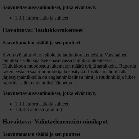
Saavutettavuusvaatimukset
,
jotka eivät täyty
1.3.1 Informaatio ja suhteet
Havaittava: Taulukkorakenteet
Saavuttamaton sisältö ja sen puutteet
Sivun työkalurivit on sijoitettu taulukkorakenteisiin. Varsinainen
taulukkosisältö sijaitsee epäselvässä taulukkorakenteessa.
Taulukkoon muodostuu lukematon määrä tyhjiä sarakkeita. Raportin
rakenteesta ei saa ruudunlukijalla käsitystä. Lisäksi mahdollisilla
järjestyspainikkeilla on englanninkielinen nimi ja ruudunlukija lukee
raporttisisällöt englanniksi äännettynä.
Saavutettavuusvaatimukset, jotka eivät täyty
1.3.1 Informaatio ja suhteet
1.4.3 Kontrasti (minimi)
Havaittava: Valintaelementtien nimilaput
Saavuttamaton sisältö ja sen puutteet