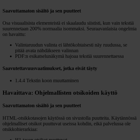
Saavuttamaton sisältö ja sen puutteet
Osa visuaalisista elementeistä ei skaalaudu siististi, kun vain tekstiä
suurennetaan 200% normaalia isommaksi. Seuraavanlaisia ongelmia
on havaittu:
Valintaruudun valinta ei lähtökohtaisesti näy ruudussa, se
pitää avata nähdäkseen valinnan
PDF:n esikatselunäkymä hajoaa tekstiä suurennettaessa
Saavutettavuusvaatimukset, jotka eivät täyty
1.4.4 Tekstin koon muuttaminen
Havaittava: Ohjelmallisten otsikoiden käyttö
Saavuttamaton sisältö ja sen puutteet
HTML-otsikkotasojen käytössä on sivustolla puutteita. Käytännössä
ohjelmalliset otsikot puuttuvat useissa kohdin, eikä palvelussa ole
otsikkohierarkiaa:
H1-tason otsikot puuttuvat