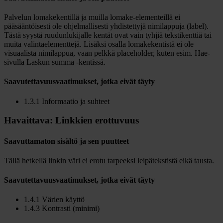
Palvelun lomakekentillä ja muilla lomake-elementeillä ei
pääsääntöisesti ole ohjelmallisesti yhdistettyjä nimilappuja (label).
Tästä syystä ruudunlukijalle kentät ovat vain tyhjiä tekstikenttiä tai
muita valintaelementtejä. Lisäksi osalla lomakekentistä ei ole
visuaalista nimilappua, vaan pelkkä placeholder, kuten esim. Hae-
sivulla Laskun summa -kentissä.
Saavutettavuusvaatimukset, jotka eivät täyty
1.3.1 Informaatio ja suhteet
Havaittava: Linkkien erottuvuus
Saavuttamaton sisältö ja sen puutteet
Tällä hetkellä linkin väri ei erotu tarpeeksi leipätekstistä eikä tausta.
Saavutettavuusvaatimukset, jotka eivät täyty
1.4.1 Värien käyttö
1.4.3 Kontrasti (minimi)