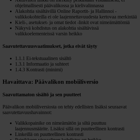
ohjelmallisesti päävalikossa ja kielivalinnassa
Alakohtia sisältävillä Online Raportit- ja Hallinnoi -
valikkokohteilla ei ole laajennettavuudesta kertovaa merkintää
Kieli-, asetukset- ja omat tiedot -linkit ovat nimeämättömiä
Näkyvä kohdistus on alakohtia sisältävissä
valikkoelementeissä varsin heikko
Saavutettavuusvaatimukset, jotka eivät täyty
1.1.1 Ei-tekstuaalinen sisältö
1.3.1 Informaatio ja suhteet
1.4.3 Kontrasti (minimi)
Havaittava: Päävalikon mobiiliversio
Saavuttamaton sisältö ja sen puutteet
Päävalikon mobiiliversiosta on tehty edellisten lisäksi seuraavat
saavutettavuushavainnot:
Valikkopainike on nimeämätön ja siltä puuttuu
laajennusmäärite. Lisäksi sillä on puutteellinen kontrasti
Linkeillä on puutteellinen kontrasti
Painikkeen visuaalinen kohdistus on heikko