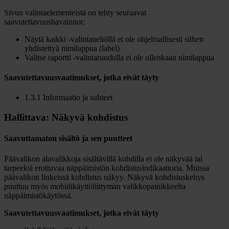
Sivun valintaelementeistä on tehty seuraavat
saavutettavuushavainnot:
Näytä kaikki -valintaneliöllä ei ole ohjelmallisesti siihen
yhdistettyä nimilappua (label)
Valitse raportti -valintaruudulla ei ole ollenkaan nimilappua
Saavutettavuusvaatimukset, jotka eivät täyty
1.3.1 Informaatio ja suhteet
Hallittava: Näkyvä kohdistus
Saavuttamaton sisältö ja sen puutteet
Päävalikon alavalikkoja sisältävillä kohdilla ei ole näkyvää tai
tarpeeksi erottuvaa näppäimistön kohdistusindikaattoria. Muissa
päävalikon linkeissä kohdistus näkyy. Näkyvä kohdistuskehys
puuttuu myös mobiilikäyttöliittymän valikkopainikkeelta
näppäimistökäytössä.
Saavutettavuusvaatimukset, jotka eivät täyty