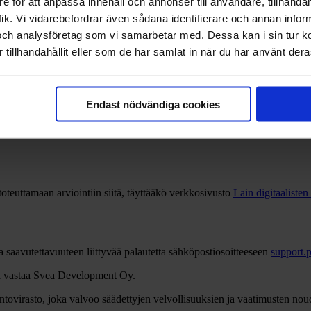
e för att anpassa innehåll och annonser till användare, tillhandah
ik. Vi vidarebefordrar även sådana identifierare och annan informa
uttuu hieman) (WCAG 2.4.7)
aa hieman (WCAG 1.4.4)
och analysföretag som vi samarbetar med. Dessa kan i sin tur 
tillhandahållit eller som de har samlat in när du har använt deras
aan kohtuuttomaan rasitteeseen.
Endast nödvändiga cookies
oteuttamaan arviointiin siitä, täyttääkö verkkosivusto
Lain digitaaliste
a saavutettavuuteen liittyvää palautetta sähköpostiosoitteeseen
support.
stä vastaa Svea Development Oy.
ovirasto, joka valvoo säädettyjen velvollisuuksien ja vaatimusten noud