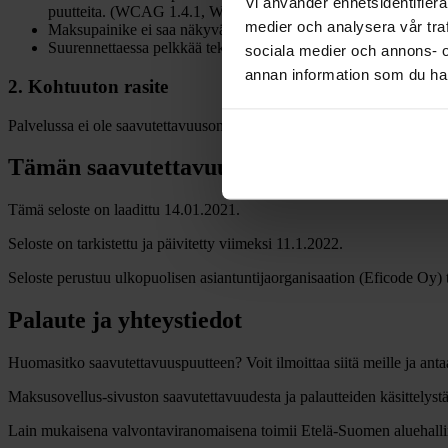
Vi använder enhetsidentifierar
puutteita. (WCAG 1.4.1, WCAG 3.3.1)
medier och analysera vår traf
Maksupainike ei saa näkyvää kohdistuskehystä (vain väri mu
Suurennettaessa pelkkää tekstiä 200 %, sisällön ulkoasu hajo
sociala medier och annons- 
annan information som du har 
2. Kohtuuton rasite
Palvelussa ei ole saavutettavuusongelmia, joiden korjaamisessa vedot
Tämän saavutettavuusselosteen laatiminen
Tämä seloste on laadittu 14.01.2021.
Seloste on tarkistettu ja päivitetty viimeksi 11.1.2022.
Seloste perustuu ulkopuolisen asiantuntijaorganisaation (Eficode Oy) t
Palaute ja yhteystiedot
Huomasitko saavutettavuuspuutteen? Voit ilmoittaa siitä meille ja anta
Maksusovellus-sivuston saavutettavuudesta ja palautteiden käsittely
Lain mukaisena valvontaviranomaisena toimii Etelä-Suomen aluehallint