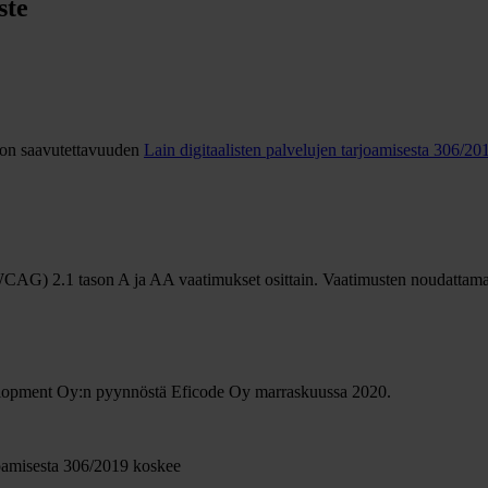
ste
on saavutettavuuden
Lain digitaalisten palvelujen tarjoamisesta 306/20
AG) 2.1 tason A ja AA vaatimukset osittain. Vaatimusten noudattamatta
evelopment Oy:n pyynnöstä Eficode Oy marraskuussa 2020.
rjoamisesta 306/2019 koskee