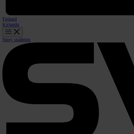
Finland
Kirjaudu
Siirry sisältöön