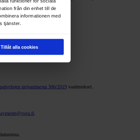
ålla funktioner för sociala
tion från din enhet till de
kombinera informationen med
 tjänster.
Tillåt alla cookies
n palvelujen tarjoamisesta 306/2019
vaatimukset.
payments@svea.fi
.
attamista.