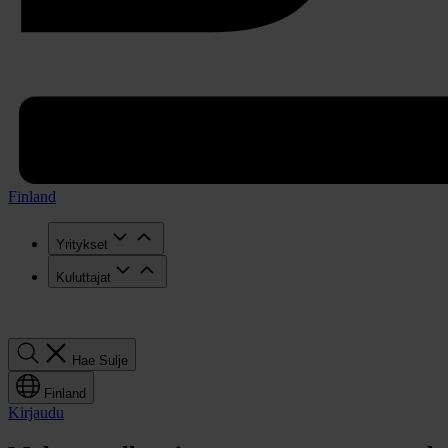
Finland
Yritykset
Kuluttajat
Hae
Hae
Sulje
Finland
Kirjaudu