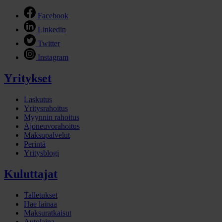
Facebook
Linkedin
Twitter
Instagram
Yritykset
Laskutus
Yritysrahoitus
Myynnin rahoitus
Ajoneuvorahoitus
Maksupalvelut
Perintä
Yritysblogi
Kuluttajat
Talletukset
Hae lainaa
Maksuratkaisut
Autolaina