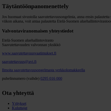
Täytäntöönpanomenettely
Jos huomaat sivustolla saavutettavuusongelmia, anna ensin palautetta s
viikon aikana, voit antaa palautetta Etelä-Suomen aluehallintovirastoo
Valvontaviranomaisen yhteystiedot
Etelä-Suomen aluehallintovirasto
Saavutettavuuden valvonnan yksikkö
www.saavutettavuusvaatimukset.fi
saavutettavuus@avi.fi
Ilmoita saavutettavuusongelmasta verkkolomakkeella
puhelinnumero (vaihde)
0295 016 000
Ota yhteyttä
Yritykset
Kuluttajat