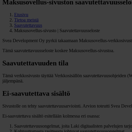
Maksusovellus-sivuston saavutettavuusselo
Etusivu
Tietoa meistä
Saavutettavuus
Maksusovellus-sivusto | Saavutettavuusseloste
Svea Development Oy pyrkii takaamaan Maksusovellus-verkkosivust
Tämä saavutettavuusseloste koskee Maksusovellus-sivustoa.
Saavutettavuuden tila
Tämä verkkosivusto täyttää Verkkosisällön saavutettavuusohjeiden (WC
jäljempänä.
Ei-saavutettava sisältö
Sivustolle on tehty saavutettavuusarviointi. Arvion toteutti Svea D
Ei-saavutettava sisältö esitellään kolmessa eri osassa:
Saavutettavuusongelmat, joita Laki digitaalisten palvelujen ta
Kohtuuttomasta rasitteesta johtuvat saavutettavuusongelmat