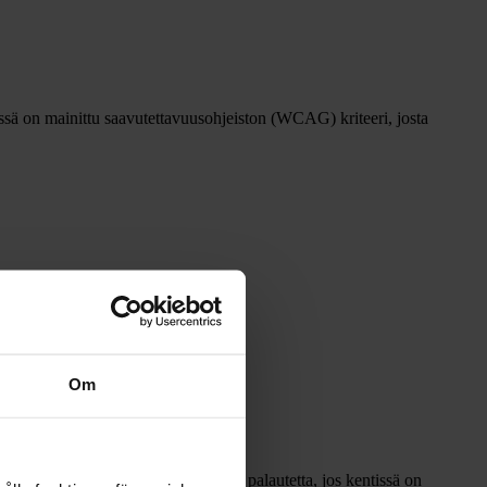
ssä on mainittu saavutettavuusohjeiston (WCAG) kriteeri, josta
Om
inikkeen painamisesta ei saa mitään palautetta, jos kentissä on