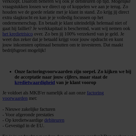
verkoopt. Daarom beheren wij ook je debiteuren op tijd. Mogelijke
vraagstukken lossen we direct op of koppelen we aan je terug. Zo
houden we de goede relatie met je klant in stand. Zo krijg jij direct
extra slagkracht en kan je je volledig focussen op het
ondernemerschap. En betaalt je klant uiteindelijk helemaal niet of
gaat hij failliet? Je werkkapitaal is beschermd, want wij nemen ook
het kredietrisico
over. Zo ben jij 100% verzekerd van je geld. Je
weet dus zeker dat je betaald krijgt voor jouw opdracht en kunt
jouw inkomsten optimaal benutten om te investeren. Dat maakt
bedrijfsgroei mogelijk!
Onze factoringvoorwaarden zijn soepel. Zo kijken we bij
de acceptatie naar jouw cijfers, maar staat de
kredietwaardigheid
van je klant voorop
Je voldoet als MKB'er namelijk al aan onze
factoring
voorwaarden
met:
- Nieuwe zakelijke facturen
- Voor afgeronde prestaties
- Op kredietwaardige
debiteuren
- Gevestigd in de EU.