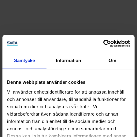
Samtycke
Information
Om
Bel ons direct
Denna webbplats använder cookies
Krijg direct de frontoffice aan de lijn.
Vi använder enhetsidentifierare för att anpassa innehåll
Ma-do:
8.30 - 17.00 uur
och annonser till användare, tillhandahålla funktioner för
Vr:
8.30 - 16.00 uur
sociala medier och analysera vår trafik. Vi
0182 - 62 44 00
vidarebefordrar även sådana identifierare och annan
information från din enhet till de sociala medier och
Stuur een e-mail
annons- och analysföretag som vi samarbetar med.
Dessa kan i sin tur kombinera informationen med annan
En houd je inbox in de gaten. Want je krijgt binnen 2 werkdagen