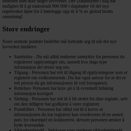
bedrifter som ikke følger lovverket. Der Datatilsynet i dag har
mulighet til å gi maksimalt 900 000 i dagsbøter vil det nye
regelverket åpne for å bøtelegge opp til 4 % av global brutto
omsetning!
Store endringer
Noen sentrale punkter bedrifter må forholde seg til når det nye
lovverket innføres:
Samtykke - Du må alltid innhente samtykke fra personen du
registrerer opplysninger om, uansett hva slags type
informasjon det dreier seg om.
Tilgang - Personen har rett til tilgang til opplysningene som er
registrert om vedkommende. Du har også ansvar for at det er
rett person du gir informasjonen til ved forespørsel.
Rettelser- Personen har krav på å få eventuell feilaktig
informasjon korrigert
Sletting - Personen har rett til å bli slettet fra dine registre, selv
om den tidligere har godkjent å være registrert.
Portabilitet - Personen har alltid rett til å kreve at
informasjonen du har registrert kan overleveres til en annen
part, for eksempel en konkurrent, dersom personen ønsker å
bytte leverandør.
Sikkerhetsbrudd - Selskaper som opplever sikkerhetsbrudd,