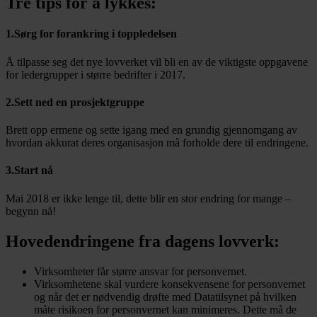
Tre tips for å lykkes:
1.Sørg for forankring i toppledelsen
Å tilpasse seg det nye lovverket vil bli en av de viktigste oppgavene
for ledergrupper i større bedrifter i 2017.
2.Sett ned en prosjektgruppe
Brett opp ermene og sette igang med en grundig gjennomgang av
hvordan akkurat deres organisasjon må forholde dere til endringene.
3.Start nå
Mai 2018 er ikke lenge til, dette blir en stor endring for mange –
begynn nå!
Hovedendringene fra dagens lovverk:
Virksomheter får større ansvar for personvernet.
Virksomhetene skal vurdere konsekvensene for personvernet
og når det er nødvendig drøfte med Datatilsynet på hvilken
måte risikoen for personvernet kan minimeres. Dette må de