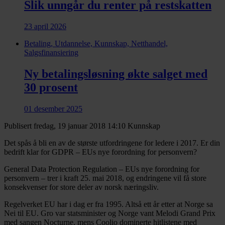
Slik unngår du renter på restskatten
23 april 2026
Betaling, Utdannelse, Kunnskap, Netthandel,
Salgsfinansiering
Ny betalingsløsning økte salget med
30 prosent
01 desember 2025
Publisert fredag, 19 januar 2018 14:10
Kunnskap
Det spås å bli en av de største utfordringene for ledere i 2017. Er din
bedrift klar for GDPR – EUs nye forordning for personvern?
General Data Protection Regulation – EUs nye forordning for
personvern – trer i kraft 25. mai 2018, og endringene vil få store
konsekvenser for store deler av norsk næringsliv.
Regelverket EU har i dag er fra 1995. Altså ett år etter at Norge sa
Nei til EU. Gro var statsminister og Norge vant Melodi Grand Prix
med sangen Nocturne, mens Coolio dominerte hitlistene med