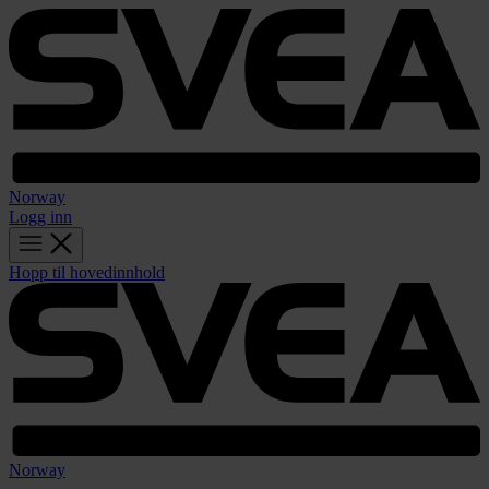
Norway
Logg inn
Hopp til hovedinnhold
Norway