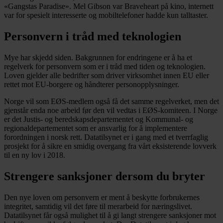
«Gangstas Paradise». Mel Gibson var Braveheart på kino, internett
var for spesielt interesserte og mobiltelefoner hadde kun talltaster.
Personvern i tråd med teknologien
Mye har skjedd siden. Bakgrunnen for endringene er å ha et
regelverk for personvern som er i tråd med tiden og teknologien.
Loven gjelder alle bedrifter som driver virksomhet innen EU eller
rettet mot EU-borgere og håndterer personopplysninger.
Norge vil som EØS-medlem også få det samme regelverket, men det
gjenstår enda noe arbeid før den vil vedtas i EØS-komiteen. I Norge
er det Justis- og beredskapsdepartementet og Kommunal- og
regionaldepartementet som er ansvarlig for å implementere
forordningen i norsk rett. Datatilsynet er i gang med et tverrfaglig
prosjekt for å sikre en smidig overgang fra vårt eksisterende lovverk
til en ny lov i 2018.
Strengere sanksjoner dersom du bryter
Den nye loven om personvern er ment å beskytte forbrukernes
integritet, samtidig vil det føre til merarbeid for næringslivet.
Datatilsynet får også mulighet til å gi langt strengere sanksjoner mot