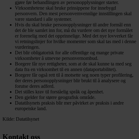
gjøre før behandlingen av personopplysninger starter.
Virksomhetene skal bruke prinsippene for innebygd
personvern. Den mest personvernvennlige innstillingen skal
være standard i alle systemer.
Hvis du skal bruke personopplysninger til andre formål enn
det de ble samlet inn for, må du vurdere om det nye formålet
er forenelig med det opprinnelige. Med det nye lovverket får
vi retningslinjer for hvilke momenter som skal tas med i denne
vurderingen.
Det blir obligatorisk for alle offentlige og mange private
virksomheter å utnevne personvernombud.
Borgere får nye rettigheter, som at de skal kunne ta med seg
data fra en virksomhet til en annen (dataportabilitet).
Borgere får også rett til å motsette seg noen typer profilering,
der deres personopplysninger blir brukt til å analysere og
forutse deres adferd.
Det stilles krav til forståelig språk og åpenhet.
Den gjelder for større geografisk område.
Datatilsynets praksis blir mer påvirket av praksis i andre
europeiske land.
Kilde: Datatilsynet
Kontakt oss