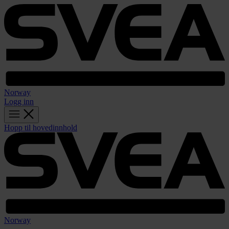
Norway
Logg inn
Hopp til hovedinnhold
Norway