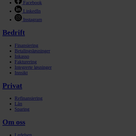
Facebook
LinkedIn
Instagram
Bedrift
Finansiering
Betalingsløsninger
Inkasso
Fakturering
Integrerte løsninger
Innsikt
Privat
Refinansiering
Lån
Sparing
Om oss
Ledelsen