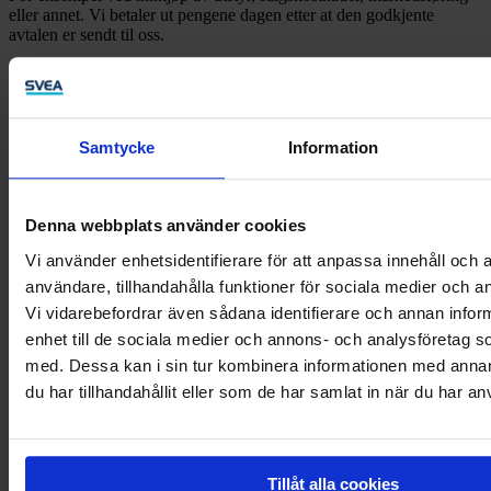
eller annet. Vi betaler ut pengene dagen etter at den godkjente
avtalen er sendt til oss.
Håndterer du en stor mengde faktura?
Med billing får du frigjort tid og ressurser
Samtycke
Information
Lær om Billing
DigiSign - Digital løsning for kontrakter
Denna webbplats använder cookies
Svea har utviklet en ny digital løsning som gjør at hele kundereisen
Vi använder enhetsidentifierare för att anpassa innehåll och a
gjennomføres digitalt, inkludert kredittsjekk av kunden og signering
användare, tillhandahålla funktioner för sociala medier och an
av kontrakten med BankID. Når salgsprosessen er gjennomført
Vi vidarebefordrar även sådana identifierare och annan inform
sendes det ut tre kopier av kontrakten. Et eksemplar til selskapet, et
til Svea, og et til sluttkunden. Løsningen fungerer både for kunder
enhet till de sociala medier och annons- och analysföretag 
som selger B2C og B2B.
med. Dessa kan i sin tur kombinera informationen med anna
du har tillhandahållit eller som de har samlat in när du har an
Hvordan fungerer Digisign?
Her kan du se hvordan Digisign fungerer for deg. Enklere og
raskere med digital signering av dine kontrakter.
Tillåt alla cookies