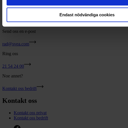
For å vise innholdet må du godta
informasjonskapsler (cookies)
Endast nödvändiga cookies
Godta informasjonskapsler
Send oss en e-post
rad@svea.com
Ring oss
21 54 24 00
Noe annet?
Kontakt oss bedrift
Kontakt oss
Kontakt oss privat
Kontakt oss bedrift