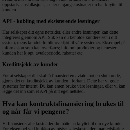
oppstarts, -installasjons, - eller engangskostnader du har knyttet til
kunden.
API - kobling med eksisterende løsninger
Har selskapet ditt egne nettsider, eller andre løsninger, kan dette
integreres gjennom API. Slik kan du beholde kundereisen i ditt
system, mens kundeinfo blir overført til våre systemer. Eksempel på
informasjon som kan overføres; info om produkter og tjenester
kunden har kjøpt, avtaleperiode, rabatter etc.
Kredittsjekk av kunder
For at selskapet ditt skal få finansiert en avtale mot en sluttkunde,
gjøres det en kredittsjekk av kunden i forkant. Dette har vi gode
systemer for internt. Du kan enten bruke våre løsninger, eller vi kan
legge det inn som et API på ditt eget nettsted.
Hva kan kontraktsfinansiering brukes til
og når får vi pengene?
Vi finansierer alle kostnader du måtte ha knyttet til din nye kunde.
For eksempel ved innkjøp av utstyr, salgskostnader, markedsføring