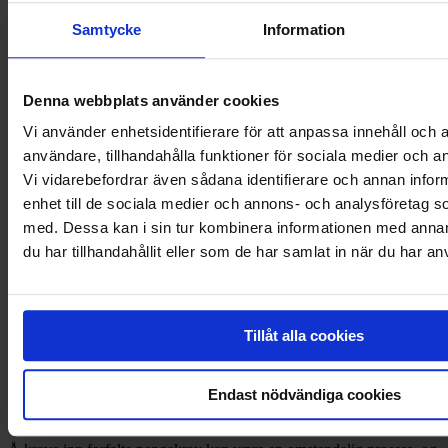
Samtycke
Information
Bli med på et av våre arrangement
Lær mer om inkasso ved å delta på et av våre kurs, seminarer eller
webinarer
Denna webbplats använder cookies
Se kommende webinarer
Vi använder enhetsidentifierare för att anpassa innehåll och a
användare, tillhandahålla funktioner för sociala medier och an
Bli kunde
Vi vidarebefordrar även sådana identifierare och annan inform
enhet till de sociala medier och annons- och analysföretag 
Her kan du registrere selv, og bli kunde uten å måtte snakke med en
med. Dessa kan i sin tur kombinera informationen med anna
rådgiver.
du har tillhandahållit eller som de har samlat in när du har an
Kom i gang
Inkasso og inkassovarsel - hvordan
fungerer det?
Tillåt alla cookies
Inkasso er kort fortalt å purre på forfalte pengekrav. Med gode
Endast nödvändiga cookies
rutiner kan inkasso unngås, men hvis det først skjer, er det viktig å
forholde seg til inkassoloven.