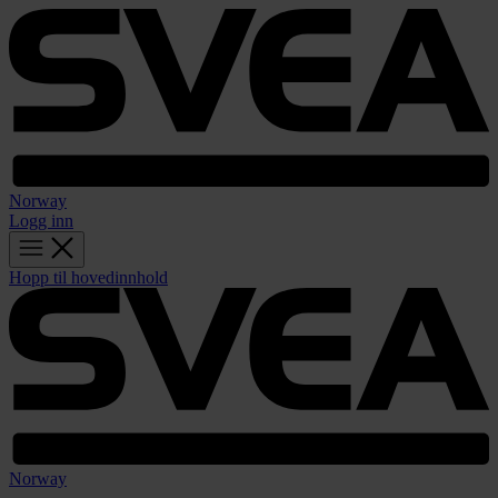
Norway
Logg inn
Hopp til hovedinnhold
Norway