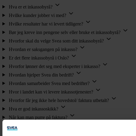
Hva er et inkassobyrå?
Hvilke kunder jobber vi med?
Hvilke resultater har vi levert tidligere?
Bør jeg kreve inn pengene selv eller bruke et inkassobyrå?
Hvorfor skal du velge Svea som ditt inkassobyrå?
Hvordan er saksgangen på inkasso?
Er det flere inkassobyrå i Oslo?
Hvorfor lønner det seg med eksperter i inkasso?
Hvordan hjelper Svea din bedrift?
Hvordan samarbeider Svea med bedrifter?
Hvor i landet kan vi levere inkassotjenester?
Hvorfor får jeg ikke hele hovedstol/ faktura utbetalt?
Hva er god inkassoskikk?
Når kan man purre på faktura?
Hvordan velge best mulig inkassoløsning?
Hvem kan kreve inkasso?