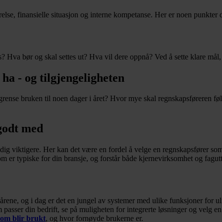
relse, finansielle situasjon og interne kompetanse. Her er noen punkter d
Hva bør og skal settes ut? Hva vil dere oppnå? Ved å sette klare mål, h
ha - og tilgjengeligheten
egrense bruken til noen dager i året? Hvor mye skal regnskapsføreren fø
godt med
adig viktigere. Her kan det være en fordel å velge en regnskapsfører som
om er typiske for din bransje, og forstår både kjernevirksomhet og fagut
rene, og i dag er det en jungel av systemer med ulike funksjoner for ul
m passer din bedrift, se på muligheten for integrerte løsninger og velg e
som blir brukt
, og hvor fornøyde brukerne er.