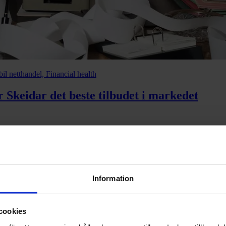
l netthandel, Financial health
 Skeidar det beste tilbudet i markedet
r
Information
cookies