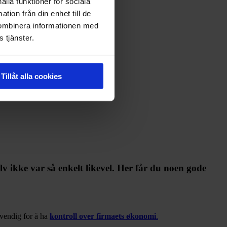
ålla funktioner för sociala
tion från din enhet till de
kombinera informationen med
 tjänster.
Tillåt alla cookies
lv ikke var så enkelt likevel. Her får du noen gode
ødvendig for å ha
kontroll over firmaets økonomi
.