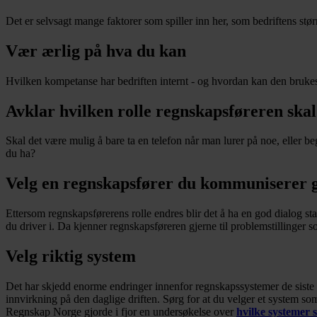
Det er selvsagt mange faktorer som spiller inn her, som bedriftens stør
Vær ærlig på hva du kan
Hvilken kompetanse har bedriften internt - og hvordan kan den brukes? 
Avklar hvilken rolle regnskapsføreren skal 
Skal det være mulig å bare ta en telefon når man lurer på noe, eller b
du ha?
Velg en regnskapsfører du kommuniserer 
Ettersom regnskapsførerens rolle endres blir det å ha en god dialog st
du driver i. Da kjenner regnskapsføreren gjerne til problemstillinger s
Velg riktig system
Det har skjedd enorme endringer innenfor regnskapssystemer de siste å
innvirkning på den daglige driften. Sørg for at du velger et system so
Regnskap Norge gjorde i fjor en undersøkelse over
hvilke systemer 