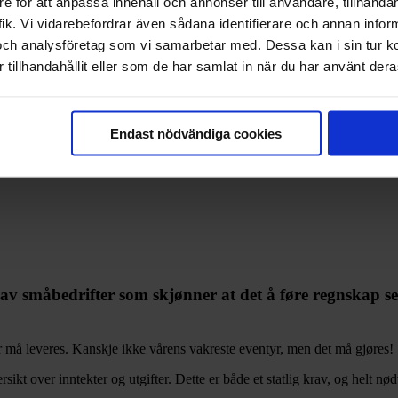
e för att anpassa innehåll och annonser till användare, tillhandah
ik. Vi vidarebefordrar även sådana identifierare och annan informa
och analysföretag som vi samarbetar med. Dessa kan i sin tur 
ent
tillhandahållit eller som de har samlat in när du har använt deras
Endast nödvändiga cookies
 av småbedrifter som skjønner at det å føre regnskap se
er må leveres. Kanskje ikke vårens vakreste eventyr, men det må gjøres!
sikt over inntekter og utgifter. Dette er både et statlig krav, og helt n