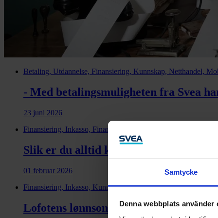
Betaling, Utdannelse, Finansiering, Kunnskap, Netthandel, Mobi
- Med betalingsmuligheten fra Svea har
23 juni 2026
Finansiering, Inkasso, Financial health, Factoring
Slik er du alltid klar for nye mulighete
01 februar 2026
Samtycke
Finansiering, Inkasso, Kunnskap, Credit management
Denna webbplats använder 
Lofotens lønnsomme løp