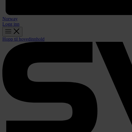
Norway
Logg inn
Hopp til hovedinnhold