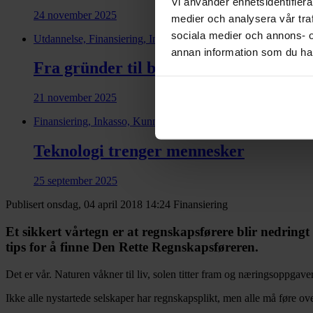
Vi använder enhetsidentifierar
24 november 2025
medier och analysera vår traf
sociala medier och annons- 
Utdannelse, Finansiering, Inkasso, Kunnskap, Credit managem
annan information som du har 
Fra gründer til børs
21 november 2025
Finansiering, Inkasso, Kunnskap, Financial health
Teknologi trenger mennesker
25 september 2025
Publisert onsdag, 04 april 2018 14:24
Finansiering
Et sikkert vårtegn er at regnskapsførere blir nedringt
tips for å finne Den Rette Regnskapsføreren.
Det er vår. Naturen våkner til liv, solen titter fram og næringsoppgav
Ikke alle nystartede selskaper har regnskapsplikt, men alle må føre over