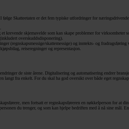
I følge Skatteetaten er det fem typiske utfordringer for næringsdrivende
.
g et krevende skjemavelde som kan skape problemer for virksomheter som
 (inkludert overskuddsdisponering).
vninger (regnskapsmessige/skattemessige) og inntekts- og fradragsføring v
kjøpsbilag, reiseregninger og representasjon.
endringer de siste årene. Digitalisering og automatisering endrer brans
men langt fra enkelt. For du skal ha god oversikt over både eget regnskap
skapsførere, men fortsatt er regnskapsføreren en nøkkelperson for at din 
lpersonen du trenger, og som kan hjelpe bedriften med å nå sine mål. En