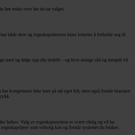
u bør tenke over før du tar valget.
ar både dere og regnskapsføreren klare kriterier å forholde seg til.
lge med og følge opp din bedrift – og hvor mange råd og innspill vil
 har kompetanse ikke bare på sitt eget felt, men også forstår bransjen
trykk.
ike behov. Valg av regnskapssystem er svært viktig og vil ha
n regnskapsfører som virkelig kan og forstår systemet du bruker.