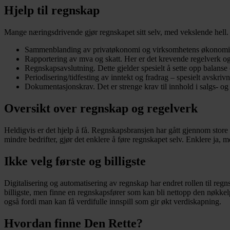
Hjelp til regnskap
Mange næringsdrivende gjør regnskapet sitt selv, med vekslende hell. 
Sammenblanding av privatøkonomi og virksomhetens økonomi
Rapportering av mva og skatt. Her er det krevende regelverk o
Regnskapsavslutning. Dette gjelder spesielt å sette opp balanse
Periodisering/tidfesting av inntekt og fradrag – spesielt avskri
Dokumentasjonskrav. Det er strenge krav til innhold i salgs- og 
Oversikt over regnskap og regelverk
Heldigvis er det hjelp å få. Regnskapsbransjen har gått gjennom store 
mindre bedrifter, gjør det enklere å føre regnskapet selv. Enklere ja, 
Ikke velg første og billigste
Digitalisering og automatisering av regnskap har endret rollen til regn
billigste, men finne en regnskapsfører som kan bli nettopp den nøkke
også fordi man kan få verdifulle innspill som gir økt verdiskapning.
Hvordan finne Den Rette?