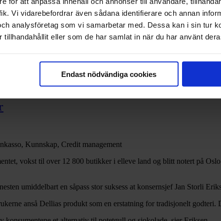
e för att anpassa innehåll och annonser till användare, tillhandah
ik. Vi vidarebefordrar även sådana identifierare och annan informa
och analysföretag som vi samarbetar med. Dessa kan i sin tur 
tillhandahållit eller som de har samlat in när du har använt deras
Endast nödvändiga cookies
r
 Inkasso, Kunnskap, Credit management
imentet, vokst til over 12 800 butikker i elleve land og blitt notert på 
 nesten umiddelbart en såpass stor suksess at konsernsjef
Jan Storli Erik
ukerne anså Dellias produkt som en erstatning for tradisjonelt godteri. D
by konsumentene et alternativ til potetgull og sjokolade, sier Eriksen.