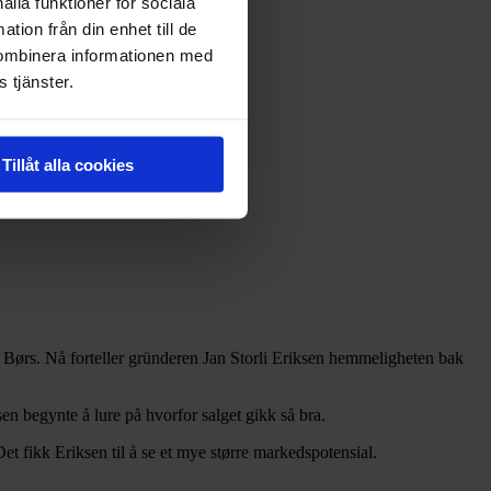
ålla funktioner för sociala
tion från din enhet till de
kombinera informationen med
 tjänster.
Tillåt alla cookies
Oslo Børs. Nå forteller gründeren Jan Storli Eriksen hemmeligheten bak
sen
begynte å lure på hvorfor salget gikk så bra.
et fikk Eriksen til å se et mye større markedspotensial.