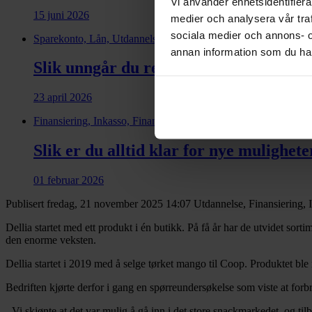
Vi använder enhetsidentifierar
15 juni 2026
medier och analysera vår traf
sociala medier och annons- 
Sparekonto, Lån, Utdannelse, Kunnskap, Spare
annan information som du har 
Slik unngår du renter på restskatten
23 april 2026
Finansiering, Inkasso, Financial health, Factoring
Slik er du alltid klar for nye mulighete
01 februar 2026
Publisert fredag, 21 november 2025 14:07
Utdannelse, Finansiering,
Dellia startet med ett produkt i én butikk. På få år har de utvidet sort
den enorme veksten.
Dellia startet i 2019 med å selge tørket mango til Coop. Produktet ble
Bedriften kjørte derfor i gang en spørreundersøkelse som viste at forbr
- Vi skjønte at det var mulig å gå inn i det store snackmarkedet, og til