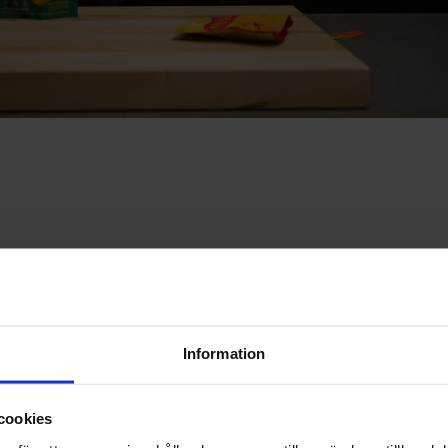
l netthandel, Financial health
 Skeidar det beste tilbudet i markedet
Information
andel, Financial health
cookies