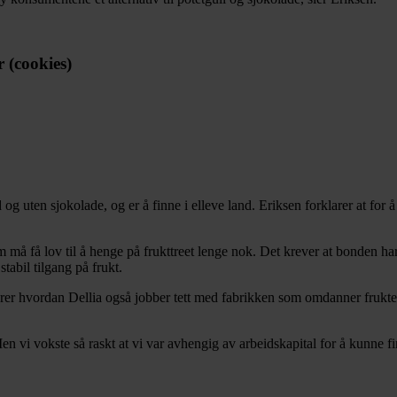
 (cookies)
 og uten sjokolade, og er å finne i elleve land. Eriksen forklarer at for
må få lov til å henge på frukttreet lenge nok. Det krever at bonden har 
tabil tilgang på frukt.
rer hvordan Dellia også jobber tett med fabrikken som omdanner frukten 
Men vi vokste så raskt at vi var avhengig av arbeidskapital for å kunne f