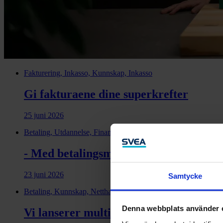
Fakturering, Inkasso, Kunnskap, Inkasso
Gi fakturaene dine superkrefter
25 juni 2026
Betaling, Utdannelse, Finansiering, Kunnskap, Netthandel, Mobi
- Med betalingsmuligheten fra Svea har
23 juni 2026
Samtycke
Betaling, Kunnskap, Netthandel, Salgsfinansiering, Mobil netth
Denna webbplats använder 
Vi lanserer multicurrency i Shopify