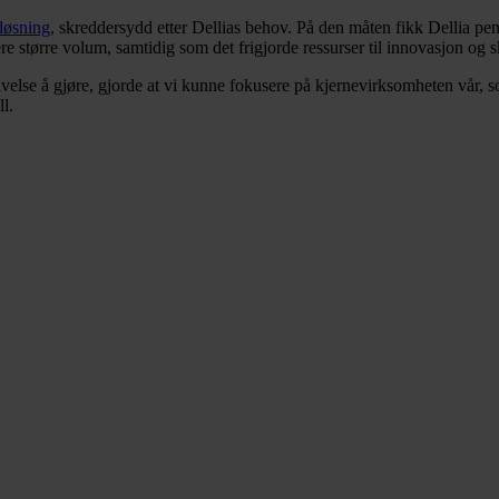
sløsning
, skreddersydd etter Dellias behov. På den måten fikk Dellia pe
re større volum, samtidig som det frigjorde ressurser til innovasjon og s
ivelse å gjøre, gjorde at vi kunne fokusere på kjernevirksomheten vår,
l.