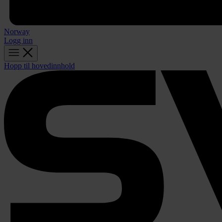
Norway
Logg inn
Hopp til hovedinnhold