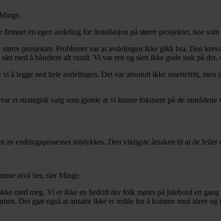
 Minge.
 firmaet en egen avdeling for installasjon på større prosjekter, noe som 
 større prosjekter. Problemet var at avdelingen ikke gikk bra. Den krevd
et med å håndtere alt rundt. Vi var rett og slett ikke gode nok på det, o
e vi å legge ned hele avdelingen. Det var absolutt ikke smertefritt, men
var et strategisk valg som gjorde at vi kunne fokusere på de områdene v
nt av endringsprosesser mislykkes. Den viktigste årsaken til at de feiler e
samme nivå her, sier Minge.
akke med meg. Vi er ikke en bedrift der folk møtes på julebord en gang i
ammen. Det gjør også at ansatte ikke er redde for å komme med ideer og i