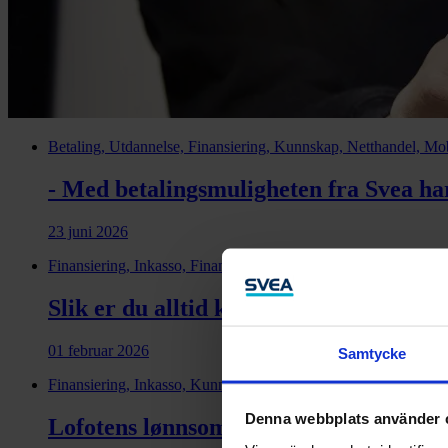
Betaling, Utdannelse, Finansiering, Kunnskap, Netthandel, Mobi
- Med betalingsmuligheten fra Svea har
23 juni 2026
Finansiering, Inkasso, Financial health, Factoring
Slik er du alltid klar for nye mulighete
01 februar 2026
Samtycke
Finansiering, Inkasso, Kunnskap, Credit management
Denna webbplats använder 
Lofotens lønnsomme løp