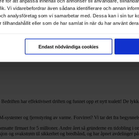
e för att anpassa innehåll och annonser till användare, tillhandah
ik. Vi vidarebefordrar även sådana identifierare och annan informa
och analysföretag som vi samarbetar med. Dessa kan i sin tur 
ent
tillhandahållit eller som de har samlat in när du har använt deras
Endast nödvändiga cookies
edriften har effektivisert driften og funnet opp et nytt toalett! De lykk
M-systemer og fjernstyring av varme. Forvirret? Vi tar det fra begynnel
msatte firmaet for 5 millioner. Andre året så gründerne en tidobling i o
allasjon og svakstrøm til sikkerhet og bredbånd, og har åpnet avdelinger p