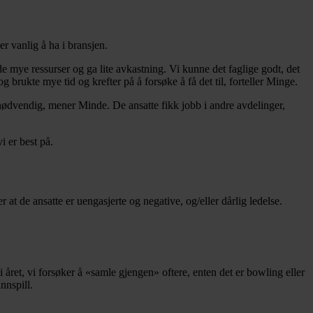
er vanlig å ha i bransjen.
e mye ressurser og ga lite avkastning. Vi kunne det faglige godt, det
g brukte mye tid og krefter på å forsøke å få det til, forteller Minge.
 nødvendig, mener Minde. De ansatte fikk jobb i andre avdelinger,
i er best på.
r at de ansatte er uengasjerte og negative, og/eller dårlig ledelse.
 året, vi forsøker å «samle gjengen» oftere, enten det er bowling eller
nnspill.