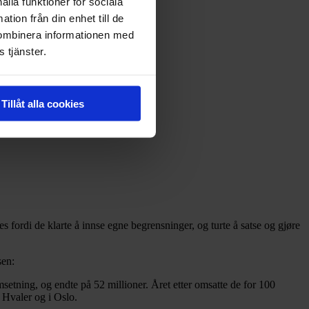
ålla funktioner för sociala
tion från din enhet till de
kombinera informationen med
 tjänster.
Tillåt alla cookies
es fordi de klarte å innse egne begrensninger, og turte å satse og gjøre
sen:
msetning, og endte på 52 millioner. Året etter omsatte de for 100
å Hvaler og i Oslo.