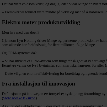
Det har vært voldsom vekst, og daglig leder Vidar Minge er svært for
– Fremover vil fokuset være mindre på vekst og mer på å stabilisere, opt
Elektro møter produktutvikling
Men hva med den doen?
Gjennom Lyn Holding driver Minge og partnerne produksjon av baderoms
som allerede har forhåndssalg for flere millioner, ifølge Minge.
Og CRM-systemet da?
– Vi har utviklet et CRM-system som fungerer så godt at vi har valgt å 
fjernstyre varme og lys i bygninger, som snart skal lanseres, forteller 
– Dette vil gi en enorm effektivisering for borettslag og lignende kunder
Fra installasjon til innovasjon
Definisjonen på innovasjon er: fornyelse; nyskapning; forandring; nye 
(
Store norske leksikon
).
Akkurat det elektrofirmaet lykkes med. Hva er suksessoppskriften?