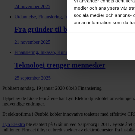
Vi använder enhetsidentifierar
24 november 2025
medier och analysera vår traf
sociala medier och annons- 
Utdannelse, Finansiering, Inkasso, Kunnskap, Credit managem
annan information som du har 
Fra gründer til børs
21 november 2025
Finansiering, Inkasso, Kunnskap, Financial health
Teknologi trenger mennesker
25 september 2025
Publisert søndag, 19 januar 2020 08:43
Finansiering
I løpet av de første fem årene har Lyn Elektro tjuedoblet omsetningen. B
nødvendige endringer.
Et elektrofirma i Østfold kobler innovative toaletter med effektive CR
Lyn Elektro
ble etablert på Grålum ved Sarpsborg i 2011. Første året o
millioner. Firmaet tilbyr et bredt spekter av elektrotjenester, fra inst