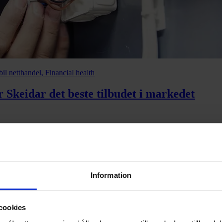
l netthandel, Financial health
 Skeidar det beste tilbudet i markedet
r
Information
cookies