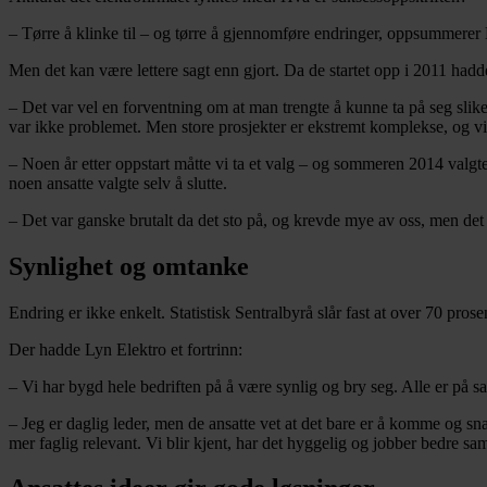
– Tørre å klinke til – og tørre å gjennomføre endringer, oppsummerer
Men det kan være lettere sagt enn gjort. Da de startet opp i 2011 hadde
– Det var vel en forventning om at man trengte å kunne ta på seg slike
var ikke problemet. Men store prosjekter er ekstremt komplekse, og vi sl
– Noen år etter oppstart måtte vi ta et valg – og sommeren 2014 valgt
noen ansatte valgte selv å slutte.
– Det var ganske brutalt da det sto på, og krevde mye av oss, men det 
Synlighet og omtanke
Endring er ikke enkelt. Statistisk Sentralbyrå slår fast at over 70 prose
Der hadde Lyn Elektro et fortrinn:
– Vi har bygd hele bedriften på å være synlig og bry seg. Alle er på 
– Jeg er daglig leder, men de ansatte vet at det bare er å komme og sn
mer faglig relevant. Vi blir kjent, har det hyggelig og jobber bedre s