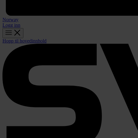
Norway
Logg inn
Hopp til hovedinnhold