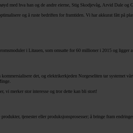
nøyd med hva han og de andre eierne, Stig Skodjevåg, Arvid Dale og Gl
imalisere og å ruste bedriften for framtiden. Vi har akkurat fått på plass
moduler i Litauen, som omsatte for 60 millioner i 2015 og ligger an ti
kommersialisere det, og elektrikerkjeden Norgeseliten tar systemet vårt i
Minge.
, vi merker stor interesse og tror dette kan bli stort!
produkter, tjenester eller produksjonsprosesser; å bringe fram endringe