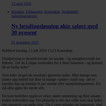
23 april 2026
Betaling, Utdannelse, Kunnskap, Netthandel,
Salgsfinansiering
Ny betalingsløsning økte salget med
30 prosent
01 desember 2025
Publisert torsdag, 12 juli 2018 13:23
Kunnskap
Detaljstyring er demotiverende for ansatte - og energikrevende for
lederen. Tør du å slippe kontrollen for å finne balansen - og dermed
bli en bedre leder?
Som leder skaper du resultater gjennom andre. Men mange som
starter opp bedrift har ikke så mange «andre» rundt seg - det er
kanskje deg og kanskje et par ansatte eller samarbeidspartnere. Du
må altså gjøre det meste selv.
Dersom bedriften opplever vekst, større omsetning og flere ansatte,
endrer lederrollen seg. For plutselig er det nye roller som skal fylles,
nye oppgaver og andre krav. Fra å være gründer og fagperson, skal