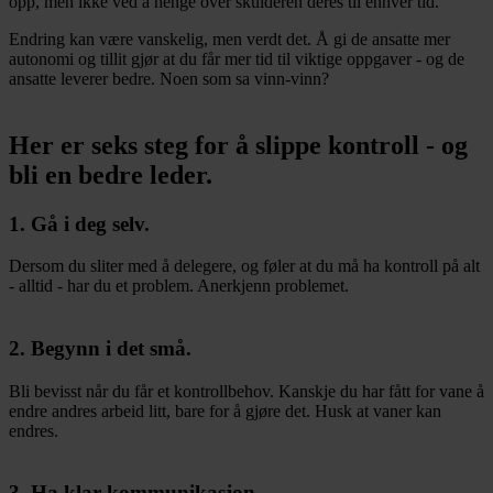
opp, men ikke ved å henge over skulderen deres til enhver tid.
Endring kan være vanskelig, men verdt det. Å gi de ansatte mer
autonomi og tillit gjør at du får mer tid til viktige oppgaver - og de
ansatte leverer bedre. Noen som sa vinn-vinn?
Her er seks steg for å slippe kontroll - og
bli en bedre leder.
1. Gå i deg selv.
Dersom du sliter med å delegere, og føler at du må ha kontroll på alt
- alltid - har du et problem. Anerkjenn problemet.
2. Begynn i det små.
Bli bevisst når du får et kontrollbehov. Kanskje du har fått for vane å
endre andres arbeid litt, bare for å gjøre det. Husk at vaner kan
endres.
3. Ha klar kommunikasjon.