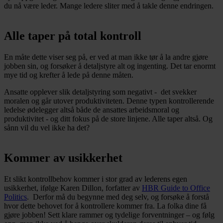
du nå være leder. Mange ledere sliter med å takle denne endringen.
Alle taper på total kontroll
En måte dette viser seg på, er ved at man ikke tør å la andre gjøre
jobben sin, og forsøker å detaljstyre alt og ingenting. Det tar enormt
mye tid og krefter å lede på denne måten.
Ansatte opplever slik detaljstyring som negativt - det svekker
moralen og går utover produktiviteten. Denne typen kontrollerende
ledelse ødelegger altså både de ansattes arbeidsmoral og
produktivitet - og ditt fokus på de store linjene. Alle taper altså. Og
sånn vil du vel ikke ha det?
Kommer av usikkerhet
Et slikt kontrollbehov kommer i stor grad av lederens egen
usikkerhet, ifølge Karen Dillon, forfatter av
HBR Guide to Office
Politics
. Derfor må du begynne med deg selv, og forsøke å forstå
hvor dette behovet for å kontrollere kommer fra. La folka dine få
gjøre jobben! Sett klare rammer og tydelige forventninger – og følg