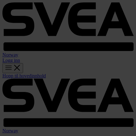
Norway
Logg inn
Hopp til hovedinnhold
Norway