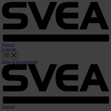
Norway
Logg inn
Hopp til hovedinnhold
Norway