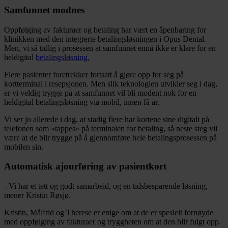
Samfunnet modnes
Oppfølging av fakturaer og betaling har vært en åpenbaring for
klinikken med den integrerte betalingsløsningen i Opus Dental.
Men, vi så tidlig i prosessen at samfunnet ennå ikke er klare for en
heldigital
betalingsløsning.
Flere pasienter foretrekker fortsatt å gjøre opp for seg på
kortterminal i resepsjonen. Men slik teknologien utvikler seg i dag,
er vi veldig trygge på at samfunnet vil bli modent nok for en
heldigital betalingsløsning via mobil, innen få år.
Vi ser jo allerede i dag, at stadig flere har kortene sine digitalt på
telefonen som «tappes» på terminalen for betaling, så neste steg vil
være at de blir trygge på å gjennomføre hele betalingsprosessen på
mobilen sin.
Automatisk ajourføring av pasientkort
- Vi har et tett og godt samarbeid, og en tidsbesparende løsning,
mener Kristin Røsjø.
Kristin, Målfrid og Therese er enige om at de er spesielt fornøyde
med oppfølging av fakturaer og tryggheten om at den blir fulgt opp.