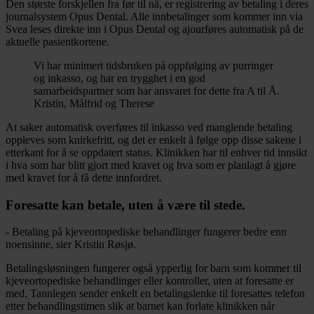
Den største forskjellen fra før til nå, er registrering av betaling i deres
journalsystem Opus Dental. Alle innbetalinger som kommer inn via
Svea leses direkte inn i Opus Dental og ajourføres automatisk på de
aktuelle pasientkortene.
Vi har minimert tidsbruken på oppfølging av purringer
og inkasso, og har en trygghet i en god
samarbeidspartner som har ansvaret for dette fra A til Å.
Kristin, Målfrid og Therese
At saker automatisk overføres til inkasso ved manglende betaling
oppleves som knirkefritt, og det er enkelt å følge opp disse sakene i
etterkant for å se oppdatert status. Klinikken har til enhver tid innsikt
i hva som har blitt gjort med kravet og hva som er planlagt å gjøre
med kravet for å få dette innfordret.
Foresatte kan betale, uten å være til stede.
- Betaling på kjeveortopediske behandlinger fungerer bedre enn
noensinne, sier Kristin Røsjø.
Betalingsløsningen fungerer også ypperlig for barn som kommer til
kjeveortopediske behandlinger eller kontroller, uten at foresatte er
med. Tannlegen sender enkelt en betalingslenke til foresattes telefon
etter behandlingstimen slik at barnet kan forlate klinikken når