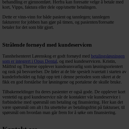
behandling er gjennomført. Herfra kan foresatte velge å betale med
kort, Vipps, faktura eller dele opp/utsette betalingen.
Dette er vinn-vinn for både pasient og tannlegen; tannlegen
fakturerer for jobben han gjør på timen, og pasienten/foresatte
betaler for det som blir gjort.
Strålende fornøyd med kundeservicen
Tannhelsenteret Lørenskog er godt fornøyd med
betalingsløsningen
som er integrert i Opus Dental
, og med kundeservicen. Kristin,
Målfrid og Therese opplever kundeansvarlig som løsningsorientert
og rask på besvarelser. De føler at de ble spesielt ivaretatt i starten av
kundeforholdet og fulgt opp tett i denne perioden som sikret at de
fikk en god forståelse for løsningene og portalene de skulle bruke.
Tilbakemeldinger fra deres pasienter er også gode. De opplever kort
ventetid og god kundeservice når de kontakter vår kundeservice i
forbindelse med spørsmål om betaling og finansiering. Her kan det
være spørsmål om alt i fra utsettelse av betalingsfrist på fakturaer, til
spørsmål om hvordan man går frem for å søke om finansiering.