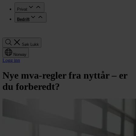
Privat
Bedrift
Søk
Søk
Lukk
Norway
Logg inn
Nye mva-regler fra nyttår – er
du forberedt?