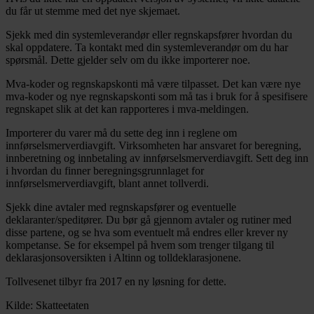
du får ut stemme med det nye skjemaet.
Sjekk med din systemleverandør eller regnskapsfører hvordan du
skal oppdatere. Ta kontakt med din systemleverandør om du har
spørsmål. Dette gjelder selv om du ikke importerer noe.
Mva-koder og regnskapskonti må være tilpasset. Det kan være nye
mva-koder og nye regnskapskonti som må tas i bruk for å spesifisere
regnskapet slik at det kan rapporteres i mva-meldingen.
Importerer du varer må du sette deg inn i reglene om
innførselsmerverdiavgift. Virksomheten har ansvaret for beregning,
innberetning og innbetaling av innførselsmerverdiavgift. Sett deg inn
i hvordan du finner beregningsgrunnlaget for
innførselsmerverdiavgift, blant annet tollverdi.
Sjekk dine avtaler med regnskapsfører og eventuelle
deklaranter/speditører. Du bør gå gjennom avtaler og rutiner med
disse partene, og se hva som eventuelt må endres eller krever ny
kompetanse. Se for eksempel på hvem som trenger tilgang til
deklarasjonsoversikten i Altinn og tolldeklarasjonene.
Tollvesenet tilbyr fra 2017 en ny løsning for dette.
Kilde: Skatteetaten