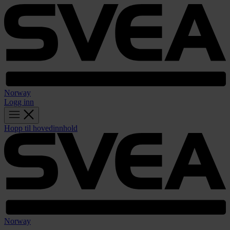
Norway
Logg inn
Hopp til hovedinnhold
Norway