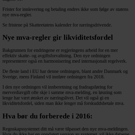
Frister for innlevering og betaling endres ikke som følge av statens
nye mva-regler.
Se fristene på Skatteetatens kalender for næringsdrivende.
Nye mva-regler gir likviditetsfordel
Bakgrunnen for endringene er regjeringens arbeid for en mer
effektiv skatte- og avgiftsforvaltning. Den nye ordningen
representerer også en harmonisering med internasjonalt regelverk.
De fleste land i EU har denne ordningen, blant andre Danmark og
Sverige, mens Finland vil innføre ordningen fra 2018.
I den nye ordningen vil innberetning og fradragsføring for
merverdiavgift ofte skje i samme mva-melding, en løsning som
lenge har vært ønsket av næringslivet. Det vil også gi en
likviditetsfordel, siden man ikke lenger må forskuddsbetale mva.
Hva bør du forberede i 2016:
Regnskapssystemet ditt må være tilpasset den nye mva-meldingen.
Hvis du ikke har en oppdatert versjon av systemet, vil ikke dataene