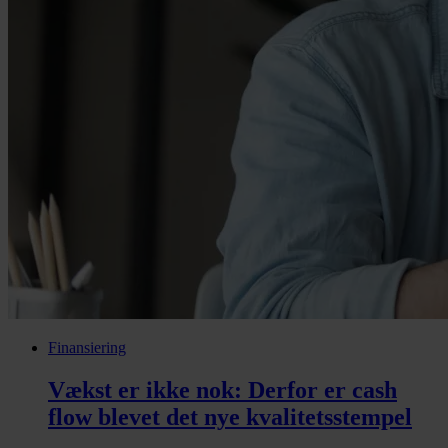
Finansiering
Vækst er ikke nok: Derfor er cash
flow blevet det nye kvalitetsstempel