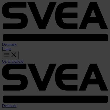
Denmark
Login
Gå til indhold
Denmark