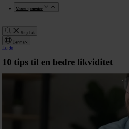
Vores tjenester
Søg
Søg
Luk
Denmark
Login
10 tips til en bedre likviditet