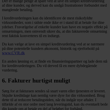
Der er mange penge at spare ved at lave en simpel kreditvurdering
af dine kunder, og derved kan du undgå frustrationer forbundet med
manglende betaling.
I kreditvurderingen kan du identificere de mest risikofyldte
virksomheder, som i sidste ende ikke er i stand til at betale for dine
ydelser. Fravælgelse af enkelte kunder kan have en negativ effekt på
omsætningen, men omvendt sikrer du, at din fakturerede omsætning
rent faktisk konverteres til en indtægt.
Du kan vælge at lave en simpel kreditvurdering ved at se nærmere
på dine potentielle kunders økonomi, historik og ejerforhold på
www.CVR.dk
En anden løsning er, at finde en finansieringspartner og lade dem stå
for kreditvurderingen. Du vil derved få en mere dybdegående
vurdering.
6. Fakturer hurtigst muligt
Sørg for at fakturaen sendes så snart varen eller tjenesten er leveret.
Skjulte kreditdage kan nemlig være dyre for din virksomhed. Brug
dette til at reducere betalingstiden, når du indgår nye aftaler. I
tilfælde af en stor ordre med lang leveringstid, kan du eventuelt bede
din kunde om at betale en del af beløbet for forhånd.