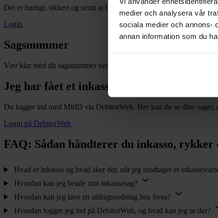
Vi använder enhetsidentifierar
Det er hurtigt, sikkert og nemt at betale via vores DebitorWeb. Du skal
medier och analysera vår traf
Login
sociala medier och annons- 
annan information som du har 
Sagsnummer
Vær klar med dit sagsnummer ved hånden, når du kontakter os. Du fin
Jeg har fået et inkassobrev - hvad gør jeg?
Du logger ind med MitID via DebitorWeb. Her kan du se dine sager, op
Login på DebitorWeb
FAQ: Sådan håndterer du inkasso, rykker
Hvad er inkasso og hvad sker der, når jeg modtager et inkassovars
Hvordan kan jeg betale min inkassosag?
Hvordan kan jeg lave en afdragsordning hos Svea?
Hvordan logger jeg ind på DebitorWeb, og hvad kan jeg se der?