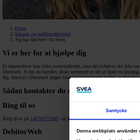
Hjem
Inkasso og gældsinddrivelse
Jeg har fået brev fra Svea
Vi er her for at hjælpe dig
Et inkassobrev kan virke overvældende, men det behøver det ikke være
Danmark. Jo før du handler, desto nemmere er det at finde en løsning
dig. Inkasso i Danmark følger faste og lovbestemte regler, og hos Svea 
Sådan kontakter du os
Ring til os
Samtycke
Ring til os på
+4570272500
- så hjælper vores dygtige sagsbehandler
DebitorWeb
Denna webbplats använder 