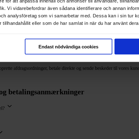
e för att anpassa innehåll och annonser till användare, tillhandah
 blot bruge dit MitID til at logge ind og danne dig et overblik.
ik. Vi vidarebefordrar även sådana identifierare och annan informa
och analysföretag som vi samarbetar med. Dessa kan i sin tur 
tillhandahållit eller som de har samlat in när du har använt deras
der dit sagsnummer i brevet fra Svea
Endast nödvändiga cookies
rette afdragsordninger, betale direkte og sende beskeder til vores kun
 og betalingsanmærkninger
el?