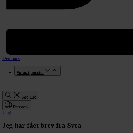
Denmark
Vores tjenester
Søg
Søg
Luk
Denmark
Login
Jeg har fået brev fra Svea