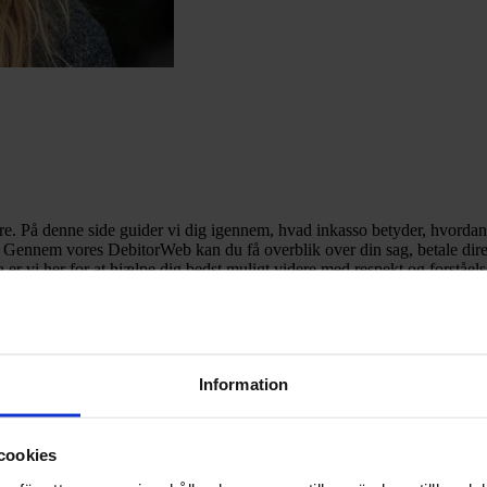
. På denne side guider vi dig igennem, hvad inkasso betyder, hvordan d
. Gennem vores DebitorWeb kan du få overblik over din sag, betale dire
er vi her for at hjælpe dig bedst muligt videre med respekt og forståels
Information
e dig
cookies