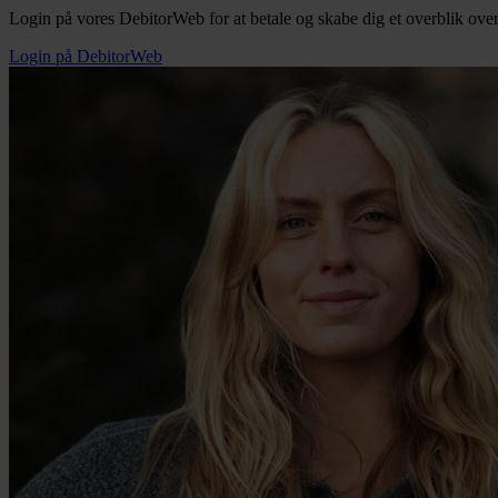
Login på vores DebitorWeb for at betale og skabe dig et overblik over
Login på DebitorWeb