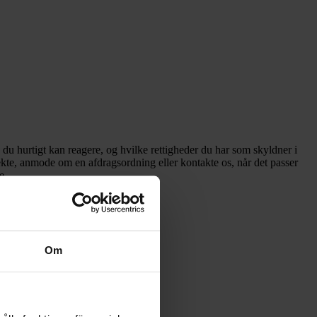
u hurtigt kan reagere, og hvilke rettigheder du har som skyldner i
kte, anmode om en afdragsordning eller kontakte os, når det passer
e.
Om