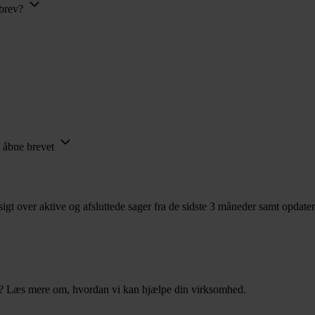
 brev?
t åbne brevet
igt over aktive og afsluttede sager fra de sidste 3 måneder samt opdater
aer? Læs mere om, hvordan vi kan hjælpe din virksomhed.