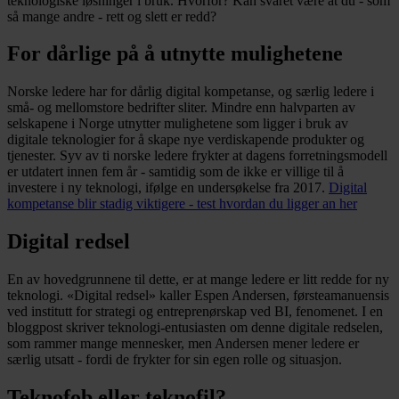
teknologiske løsninger i bruk. Hvorfor? Kan svaret være at du - som
så mange andre - rett og slett er redd?
For dårlige på å utnytte mulighetene
Norske ledere har for dårlig digital kompetanse, og særlig ledere i
små- og mellomstore bedrifter sliter. Mindre enn halvparten av
selskapene i Norge utnytter mulighetene som ligger i bruk av
digitale teknologier for å skape nye verdiskapende produkter og
tjenester. Syv av ti norske ledere frykter at dagens forretningsmodell
er utdatert innen fem år - samtidig som de ikke er villige til å
investere i ny teknologi, ifølge en undersøkelse fra 2017.
Digital
kompetanse blir stadig viktigere - test hvordan du ligger an her
Digital redsel
En av hovedgrunnene til dette, er at mange ledere er litt redde for ny
teknologi. «Digital redsel» kaller Espen Andersen, førsteamanuensis
ved institutt for strategi og entreprenørskap ved BI, fenomenet. I en
bloggpost skriver teknologi-entusiasten om denne digitale redselen,
som rammer mange mennesker, men Andersen mener ledere er
særlig utsatt - fordi de frykter for sin egen rolle og situasjon.
Teknofob eller teknofil?