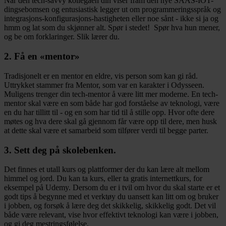
Når den tech-savvy kollegaen din viser fram den nye SAAS-IOT-
dingsebomsen og entusiastisk legger ut om programmeringsspråk og
integrasjons-konfigurasjons-hastigheten eller noe sånt - ikke si ja og
hmm og lat som du skjønner alt. Spør i stedet! Spør hva hun mener,
og be om forklaringer. Slik lærer du.
2. Få en «mentor»
Tradisjonelt er en mentor en eldre, vis person som kan gi råd.
Uttrykket stammer fra Mentor, som var en karakter i Odysseen.
Muligens trenger din tech-mentor å være litt mer moderne. En tech-
mentor skal være en som både har god forståelse av teknologi, være
en du har tillitt til - og en som har tid til å stille opp. Hvor ofte dere
møtes og hva dere skal gå gjennom får være opp til dere, men husk
at dette skal være et samarbeid som tilfører verdi til begge parter.
3. Sett deg på skolebenken.
Det finnes et utall kurs og plattformer der du kan lære alt mellom
himmel og jord. Du kan ta kurs, eller ta gratis internettkurs, for
eksempel på Udemy. Dersom du er i tvil om hvor du skal starte er et
godt tips å begynne med et verktøy du uansett kan litt om og bruker
i jobben, og forsøk å lære deg det skikkelig, skikkelig godt. Det vil
både være relevant, vise hvor effektivt teknologi kan være i jobben,
og gi deg mestringsfølelse.