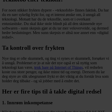
For noen stikker frykten dypere - «teknofobi» finnes faktisk. Da har
du en nær sykelig frykt for, og et intenst ønske om, å unngå all
teknologi. Motsatt har du de teknofile, som er i overkant
entusiastiske. Du skal ikke stole blindt på all den skinnende nye
softwaren - sunn skepsis gjør at du tar mer veloverveide, og dermed
bedre beslutninger. Men sunn skepsis er altså noe annet enn «digital
redsel».
Ta kontroll over frykten
Nye ting er ofte skummelt, og ting vi synes er skummelt, forsøker vi
å unngå. Problemet er jo at når det nye også er så nyttig som
teknologi kan være,
tenk bare på Internet of Things
, vil redselen
koste oss store penger, og ikke minst tid og energi. Dersom du lar
deg styre av slik ubegrunnet frykt er det viktig at du forstår hva som
holder deg tilbake - og så jobber med å endre det.
Her er fire tips til å takle digital redsel
1. Innrøm inkompetanse