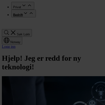
Privat
Bedrift
Søk
Søk
Lukk
Norway
Logg inn
Hjelp! Jeg er redd for ny
teknologi!