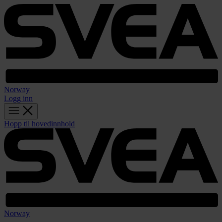
Norway
Logg inn
Hopp til hovedinnhold
Norway