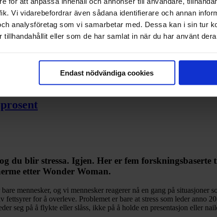
e för att anpassa innehåll och annonser till användare, tillhandah
ik. Vi vidarebefordrar även sådana identifierare och annan informa
och analysföretag som vi samarbetar med. Dessa kan i sin tur 
tillhandahållit eller som de har samlat in när du har använt deras
Endast nödvändiga cookies
 prosent
 du blir stressa. Igjen. Her er fem forskningsbaserte t
å herme etter Wonder Woman.
er bare mennesker, og vi mennesker reagerer nå en gang på situasjoner so
v fettsyrer for å overleve. Problemet er bare at stress som leder anno 20
der seg på å flykte eller slåss, ikke på å holde en presentasjon eller na