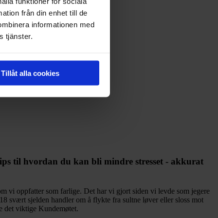
ålla funktioner för sociala
tion från din enhet till de
kombinera informationen med
 tjänster.
Tillåt alla cookies
ips til hvordan du kan bli mindre stresset - akkurat
m vi oppfatter som farlige. Det har vi gjort siden vi levde som jegere
18 svært sjelden handler om å flykte fra sultne løver eller sloss mot
ile det viktige Kundemøtet.