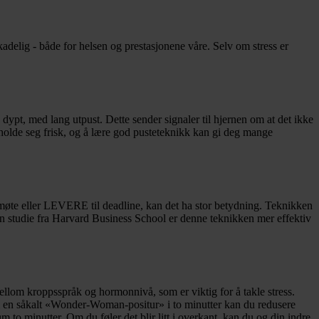
skadelig - både for helsen og prestasjonene våre. Selv om stress er
g dypt, med lang utpust. Dette sender signaler til hjernen om at det ikke
å holde seg frisk, og å lære god pusteteknikk kan gi deg mange
møte eller LEVERE til deadline, kan det ha stor betydning. Teknikken
 en studie fra Harvard Business School er denne teknikken mer effektiv
om kroppsspråk og hormonnivå, som er viktig for å takle stress.
eg i en såkalt «Wonder-Woman-positur» i to minutter kan du redusere
m to minutter. Om du føler det blir litt i overkant, kan du og din indre