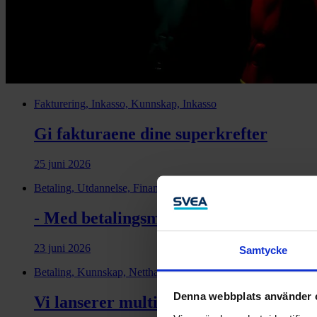
Fakturering, Inkasso, Kunnskap, Inkasso
Gi fakturaene dine superkrefter
25 juni 2026
Betaling, Utdannelse, Finansiering, Kunnskap, Netthandel, Mobi
- Med betalingsmuligheten fra Svea har
23 juni 2026
Samtycke
Betaling, Kunnskap, Netthandel, Salgsfinansiering, Mobil netth
Denna webbplats använder 
Vi lanserer multicurrency i Shopify