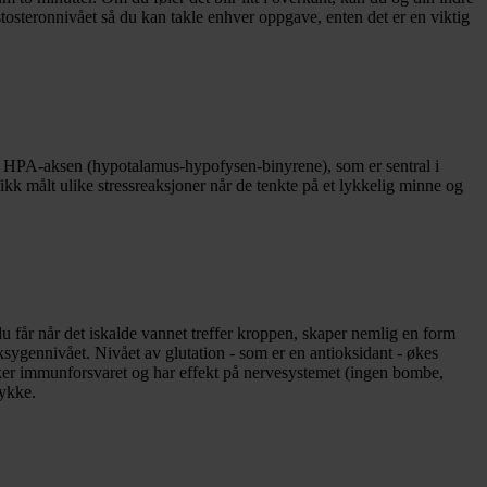
osteronnivået så du kan takle enhver oppgave, enten det er en viktig
 på HPA-aksen (hypotalamus-hypofysen-binyrene), som er sentral i
kk målt ulike stressreaksjoner når de tenkte på et lykkelig minne og
du får når det iskalde vannet treffer kroppen, skaper nemlig en form
oksygennivået. Nivået av glutation - som er en antioksidant - økes
styrker immunforsvaret og har effekt på nervesystemet (ingen bombe,
lykke.