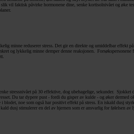
k vil faktisk påvirke hormonene dine, senke kortisolnivået og øke test
planer.
kkelig minne reduserer stress. Det gir en direkte og umiddelbar effekt
t konkret og lykkelig minne demper denne reaksjonen. Forsøkspersonene fi
ett.
 senke stressnivået på 30 effektive, dog ubehagelige, sekunder. Sjokket 
tresset. Du tar dypere pust - fordi du gisper av kulde - og øker dermed 
syre i blodet, noe som også har positivt effekt på stress. En iskald dusj 
 kald dusj stimulerer en del av hjernen som er ansvarlig for følelsen av 