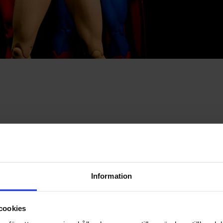
l netthandel, Financial health
 Skeidar det beste tilbudet i markedet
Information
andel, Financial health
cookies