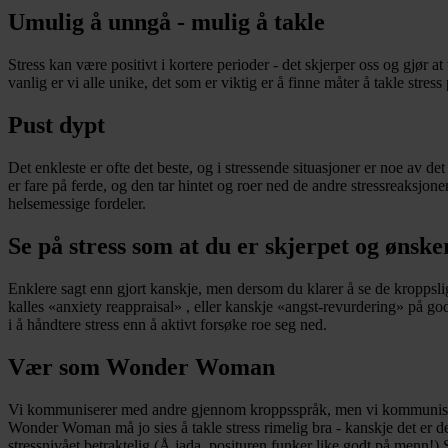
Umulig å unngå - mulig å takle
Stress kan være positivt i kortere perioder - det skjerper oss og gjør 
vanlig er vi alle unike, det som er viktig er å finne måter å takle stre
Pust dypt
Det enkleste er ofte det beste, og i stressende situasjoner er noe av de
er fare på ferde, og den tar hintet og roer ned de andre stressreaksjo
helsemessige fordeler.
Se på stress som at du er skjerpet og ønsker
Enklere sagt enn gjort kanskje, men dersom du klarer å se de kropps
kalles «anxiety reappraisal» , eller kanskje «angst-revurdering» på g
i å håndtere stress enn å aktivt forsøke roe seg ned.
Vær som Wonder Woman
Vi kommuniserer med andre gjennom kroppsspråk, men vi kommuniserer
Wonder Woman må jo sies å takle stress rimelig bra - kanskje det er de
stressnivået betraktelig (Å jada, posituren funker like godt på menn!) 