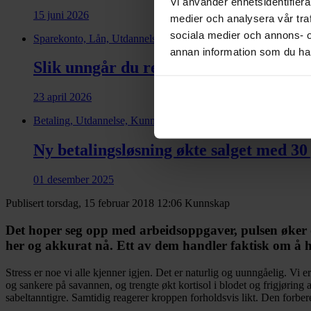
Vi använder enhetsidentifierar
15 juni 2026
medier och analysera vår traf
sociala medier och annons- 
Sparekonto, Lån, Utdannelse, Kunnskap, Spare
annan information som du har 
Slik unngår du renter på restskatten
23 april 2026
Betaling, Utdannelse, Kunnskap, Netthandel, Salgsfinansiering
Ny betalingsløsning økte salget med 30
01 desember 2025
Publisert torsdag, 15 februar 2018 12:06
Kunnskap
Det hoper seg opp med arbeidsoppgaver, pulsen øker og
her og akkurat nå. Ett av dem handler faktisk om 
Stress er noe vi alle kjenner igjen. Det er naturlig og uunngåelig. Vi 
og sankere på savannen, og trengte økt kortisol i blodet og frigjøring a
sabeltanntigre. Samtidig reagerer kroppen forholdsvis likt. Den forbere