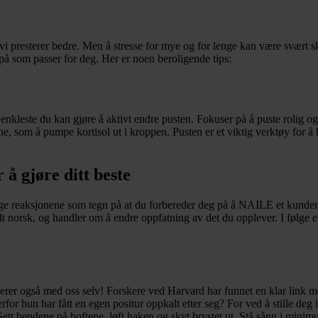
at vi presterer bedre. Men å stresse for mye og for lenge kan være svært 
ss på som passer for deg. Her er noen beroligende tips:
t enkleste du kan gjøre å aktivt endre pusten. Fokuser på å puste rolig o
nene, som å pumpe kortisol ut i kroppen. Pusten er et viktig verktøy for 
 å gjøre ditt beste
lige reaksjonene som tegn på at du forbereder deg på å NAILE et kunde
odt norsk, og handler om å endre oppfatning av det du opplever. I følge
 også med oss selv! Forskere ved Harvard har funnet en klar link mell
rfor hun har fått en egen positur oppkalt etter seg? For ved å stille d
Sett hendene på hoftene, løft haken og skyt brystet ut. Stå sånn i minimu