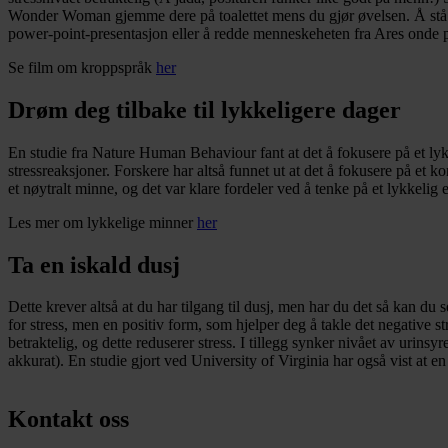
Wonder Woman gjemme dere på toalettet mens du gjør øvelsen. Å stå sli
power-point-presentasjon eller å redde menneskeheten fra Ares onde 
Se film om kroppspråk
her
Drøm deg tilbake til lykkeligere dager
En studie fra Nature Human Behaviour fant at det å fokusere på et ly
stressreaksjoner. Forskere har altså funnet ut at det å fokusere på e
et nøytralt minne, og det var klare fordeler ved å tenke på et lykkelig 
Les mer om lykkelige minner
her
Ta en iskald dusj
Dette krever altså at du har tilgang til dusj, men har du det så kan du
for stress, men en positiv form, som hjelper deg å takle det negative s
betraktelig, og dette reduserer stress. I tillegg synker nivået av urin
akkurat). En studie gjort ved University of Virginia har også vist at en
Kontakt oss