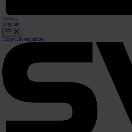
Norway
Logg inn
Hopp til hovedinnhold