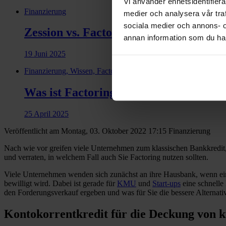
Vi använder enhetsidentifierar
Finanzierung
medier och analysera vår traf
sociala medier och annons- 
Zession vs. Factoring: Was sind die Un
annan information som du har 
19 Juni 2025
Finanzierung, Wissen, Factoring
Was ist Factoring? Definition und Vor
25 April 2025
Veröffentlicht am Montag, 03. Oktober 2022 17:15
Finanzierung
Nach wie vor greifen viele Unternehmen zum klassischen Bankkredit, u
und verraten, in welchem Fall auch Sie Factoring nutzen sollten.
Viele Unternehmen wenden sich zunächst an ihre Hausbank, wenn ein F
bewilligt wird. Dabei ist gerade für
KMU
und
Start-ups
eine schnelle
den Forderungsverkauf ergeben und was für Sie die bessere Alternativ
Kontokorrentkredit für die Deckung von k