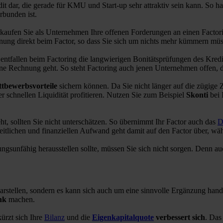
dit dar, die gerade für KMU und Start-up sehr attraktiv sein kann. So ha
rbunden ist.
rkaufen Sie als Unternehmen Ihre offenen Forderungen an einen Factor
nung direkt beim Factor, so dass Sie sich um nichts mehr kümmern m
o entfallen beim Factoring die langwierigen Bonitätsprüfungen des Kred
ine Rechnung geht. So steht Factoring auch jenen Unternehmen offen, 
tbewerbsvorteile
sichern können. Da Sie nicht länger auf die zügige
r schnellen Liquidität profitieren. Nutzen Sie zum Beispiel
Skonti
bei 
ht, sollten Sie nicht unterschätzen. So übernimmt Ihr Factor auch das
D
tlichen und finanziellen Aufwand geht damit auf den Factor über, wäh
lungsunfähig herausstellen sollte, müssen Sie sich nicht sorgen. Denn a
darstellen, sondern es kann sich auch um eine sinnvolle Ergänzung hand
nk
machen.
ürzt sich Ihre
Bilanz
und die
Eigenkapitalquote
verbessert sich
. Das