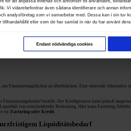
e för att anpassa innehåll och annonser till användare, tillhandah
ik. Vi vidarebefordrar även sådana identifierare och annan informa
och analysföretag som vi samarbetar med. Dessa kan i sin tur 
terschiede?
tillhandahållit eller som de har samlat in när du har använt deras
Endast nödvändiga cookies
teile für Unternehmen
m Finanzierungslücken zu überbrücken. Eine sinnvolle Alternative stell
inanzierungsbedarf besteht. Der Kreditprozess kann jedoch langwierig 
 Liquidität von entscheidender Bedeutung. Hier kann Factoring Abhilfe 
e ist:
Factoring oder Kredit
.
urzfristigem Liquiditätsbedarf