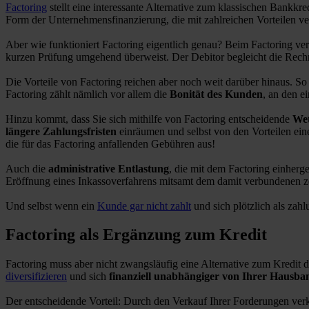
Factoring
stellt eine interessante Alternative zum klassischen Bankkre
Form der Unternehmensfinanzierung, die mit zahlreichen Vorteilen ve
Aber wie funktioniert Factoring eigentlich genau? Beim Factoring ve
kurzen Prüfung umgehend überweist. Der Debitor begleicht die Rech
Die Vorteile von Factoring reichen aber noch weit darüber hinaus. S
Factoring zählt nämlich vor allem die
Bonität des Kunden
, an den e
Hinzu kommt, dass Sie sich mithilfe von Factoring entscheidende
Wet
längere Zahlungsfristen
einräumen und selbst von den Vorteilen eine
die für das Factoring anfallenden Gebühren aus!
Auch die
administrative Entlastung
, die mit dem Factoring einherge
Eröffnung eines Inkassoverfahrens mitsamt dem damit verbundenen zei
Und selbst wenn ein
Kunde gar nicht zahlt
und sich plötzlich als zah
Factoring als Ergänzung zum Kredit
Factoring muss aber nicht zwangsläufig eine Alternative zum Kredit 
diversifizieren
und sich
finanziell unabhängiger von Ihrer Hausba
Der entscheidende Vorteil: Durch den Verkauf Ihrer Forderungen verk