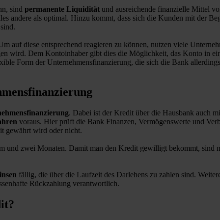
nn, sind
permanente Liquidität
und ausreichende finanzielle Mittel vo
lles andere als optimal. Hinzu kommt, dass sich die Kunden mit der Beg
sind.
Um auf diese entsprechend reagieren zu können, nutzen viele Unterne
gen wird. Dem Kontoinhaber gibt dies die Möglichkeit, das Konto in 
exible Form der Unternehmensfinanzierung, die sich die Bank allerdings 
ehmensfinanzierung
rnehmensfinanzierung
. Dabei ist der Kredit über die Hausbank auch m
ahren
voraus. Hier prüft die Bank Finanzen, Vermögenswerte und Verb
t gewährt wird oder nicht.
m und zwei Monaten. Damit man den Kredit gewilligt bekommt, sind n
insen
fällig, die über die Laufzeit des Darlehens zu zahlen sind. Weiter
wissenhafte Rückzahlung verantwortlich.
it?