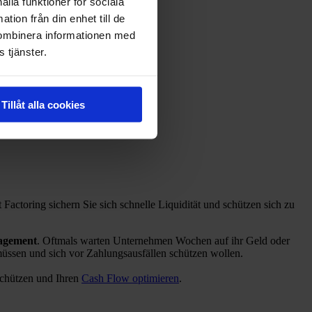
ålla funktioner för sociala
tion från din enhet till de
kombinera informationen med
 tjänster.
Tillåt alla cookies
actoring sichern Sie sich schnelle Liquidität und schützen sich zu
agement
. Oftmals warten Unternehmen Wochen auf ihr Geld oder
 müssen und sich vor Zahlungsausfällen schützen wollen.
 schützen und Ihren
Cash Flow optimieren
.