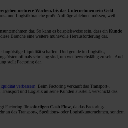
vergehen mehrere Wochen, bis das Unternehmen sein Geld
ions- und Logistikbranche große Aufträge ablehnen müssen, weil
onsunternehmen dar. So kann es beispielsweise sein, dass ein
Kunde
 diese Branche eine weitere mühevolle Herausforderung dar.
langfristige Liquidität schaffen. Und gerade im Logistik-,
ngsfristen oftmals sehr lang sind, um wettbewerbsfähig zu sein. Auch
g stellt Factoring dar.
iquidität verbessern
. Beim Factoring verkauft das Transport-,
ransport und Logistik an seine Kunden ausstellt, verschickt das
gt Factoring für
sofortigen Cash Flow
, da das Factoring-
hr an das Transport-, Speditions- oder Logistikunternehmen, sondern