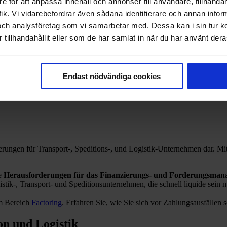
e för att anpassa innehåll och annonser till användare, tillhandah
ik. Vi vidarebefordrar även sådana identifierare och annan informa
och analysföretag som vi samarbetar med. Dessa kan i sin tur 
terschiede?
tillhandahållit eller som de har samlat in när du har använt deras
Endast nödvändiga cookies
teile für Unternehmen
ngen für Transport-, Speditions-, und Logistik-Unternehmen dar. Mit F
e
Herausforderungen für das Finanzierungs- und Forderungsman
istik-, Transport- und Speditionsunternehmen, die schnell liquide sein
im Bereich
Factoring
. Erfahren Sie, wie Sie sich vor Zahlungsausfällen
on und Logistik