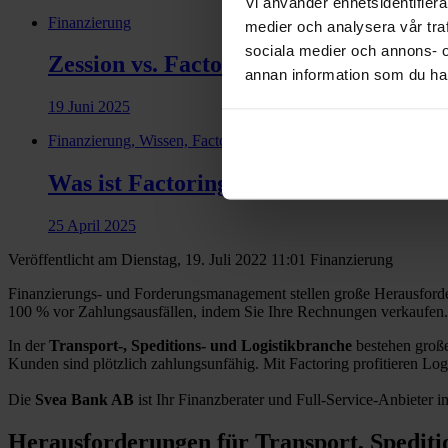
Vi använder enhetsidentifierar
Finanzierung
medier och analysera vår traf
sociala medier och annons- 
Zession vs. Factoring: Was sind die Un
annan information som du har 
19 Juni 2025
Finanzierung, Wissen, Factoring
Was ist Factoring? Definition und Vor
25 April 2025
Veröffentlicht am Dienstag, 19. Juli 2022 11:01
Finanzierung
Finanzierungs- und Forderungsmanagement stellen große Herausforderu
100 % vor Zahlungsausfällen, indem Sie Ihre Rechnungen verkaufen.
In der
Transport-, Speditions- und Logistikbranche
bestehen groß
Kunden sind plötzlich zahlungsunfähig. Mit Factoring profitieren Log
Die
Svea Bank AB
ist Ihr Finanzberater und Full-Service-Anbieter 
Herausforderungen für Transport, Spediti