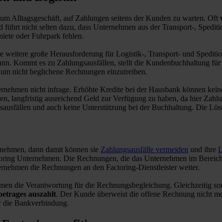
zum Alltagsgeschäft, auf Zahlungen seitens der Kunden zu warten. Oft
führt nicht selten dazu, dass Unternehmen aus der Transport-, Spedit
iete oder Fuhrpark fehlen.
e weitere große Herausforderung für Logistik-, Transport- und Spediti
nn. Kommt es zu Zahlungsausfällen, stellt die Kundenbuchhaltung für
 um nicht beglichene Rechnungen einzutreiben.
rnehmen nicht infrage. Erhöhte Kredite bei der Hausbank können keine 
n, langfristig ausreichend Geld zur Verfügung zu haben, da hier Zahlu
ausfällen und auch keine Unterstützung bei der Buchhaltung. Die Lösun
ernehmen, dann damit können sie
Zahlungsausfälle vermeiden
und ihre
L
oring Unternehmen. Die Rechnungen, die das Unternehmen im Bereich T
ernehmen die Rechnungen an den Factoring-Dienstleister weiter.
en die Verantwortung für die Rechnungsbegleichung. Gleichzeitig sor
etrages auszahlt
. Der Kunde überweist die offene Rechnung nicht me
ur die Bankverbindung.