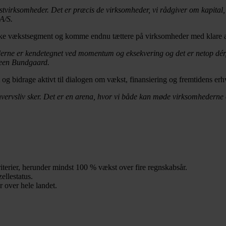
rksomheder. Det er præcis de virksomheder, vi rådgiver om kapital, st
A/S.
anske vækstsegment og komme endnu tættere på virksomheder med klare 
ederne er kendetegnet ved momentum og eksekvering og det er netop d
é
Steen Bundgaard.
og bidrage aktivt til dialogen om vækst, finansiering og fremtidens erhv
vervsliv sker. Det er en arena, hvor vi både kan møde virksomhederne o
riterier, herunder mindst 100 % vækst over fire regnskabsår.
ellestatus.
 over hele landet.