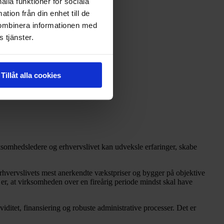
ålla funktioner för sociala
tion från din enhet till de
kombinera informationen med
 tjänster.
Tillåt alla cookies
somhedsledere og erhvervslivet kan udveksle erfaringer, skabe
erhvervslivets mest anerkendte vækstpriser og bygger på objektive
 er, at virksomheden over en fireårig periode mindst skal have
viditet, finansiering og robuste administrative processer. Det er