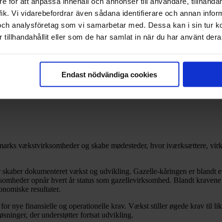
e för att anpassa innehåll och annonser till användare, tillhandah
ik. Vi vidarebefordrar även sådana identifierare och annan informa
och analysföretag som vi samarbetar med. Dessa kan i sin tur 
dbetaling af fakturabeløb
tillhandahållit eller som de har samlat in när du har använt deras
Endast nödvändiga cookies
tion til bedre handlefrihed
marks vækstvirksomheder og skabe mødesteder, hvor iværksættere, virk
er skaber dokumenteret vækst og udvikling. Gazelle-kåringen er blandt 
irksomheder opnår hvert år status som gazellevirksomhed. Blandt kravene
onomiske resultater.
r nye finansielle og operationelle krav. Vækst stiller øgede krav til lik
inger, der understøtter fortsat udvikling.