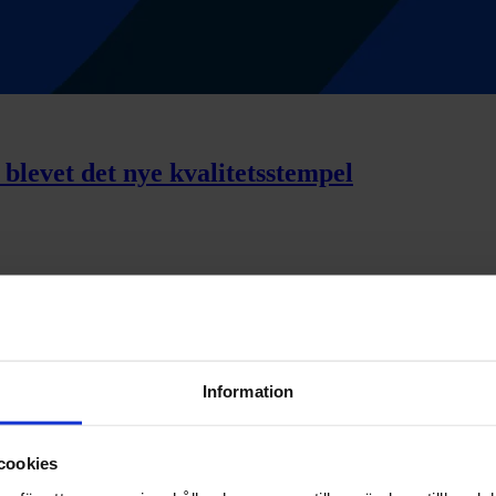
 blevet det nye kvalitetsstempel
rkoncentration
Information
øsning for moderne virksomheder
cookies