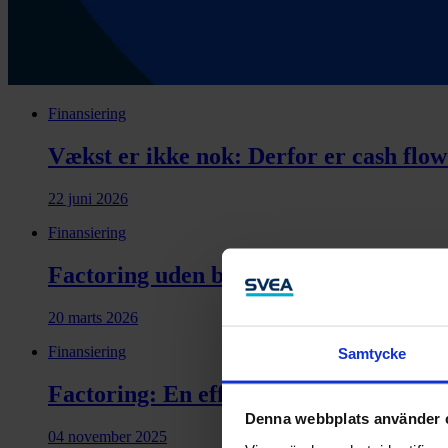
Finansiering
Vækst er ikke nok: Derfor er cash flow
22 juni 2026
Finansiering
Factoring uden begrænsning på debito
20 marts 2026
Finansiering
Samtycke
Factoring: En effektiv finansieringsl
Denna webbplats använder 
04 november 2025