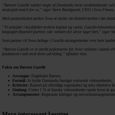
“Børsen Gazelle samler nogle af Danmarks mest værdiskabende vækstvi
strategisk match for os,” siger Steen Bundgaard, CEO i Svea Finans 
Med partnerskabet ønsker Svea at styrke sin tilstedeværelse i det d
“Vi arbejder i krydsfeltet mellem kapital og vækst. Gazellevirksomh
langsigtet finansiel partner, når væksten for alvor tager fart,” siger 
Som partner vil Svea deltage i Gazelle-arrangementer over hele landet 
“Børsen Gazelle er et stærkt pejlemærke for, hvor væksten i dansk erh
fundament i takt med deres udvikling,” afslutter han.
Fakta om Børsen Gazelle
Arrangør
: Dagbladet Børsen
Formål
: At hylde Danmarks hurtigst voksende virksomheder.
Kriterier
: Baseret på offentlige regnskaber og seks objektive k
Omfang
: Under 1 % af danske virksomheder opnår hvert år gaz
Arrangementer
: Regionale kåringer og netværksarrangementer
Mere interessant læsning