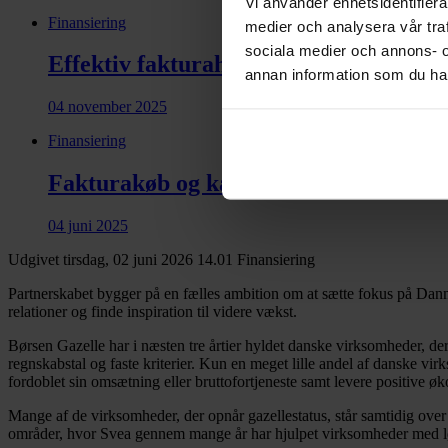
Vi använder enhetsidentifierar
Finansiering
medier och analysera vår traf
sociala medier och annons- 
Effektiv fakturahåndtering og hurtig u
annan information som du har 
04 november 2025
Finansiering
Fakturakøb og kassekredit: En kombina
04 juni 2025
Udgivet tirsdag, 02 juni 2026 14.01
Finansiering
Partnerskabet bygger på en fælles ambition om at sætte fokus på Dan
relationer og finde inspiration til videre vækst.
Børsen Gazelle har i næsten tre årtier hyldet danske virksomheder, d
regnskabstal og faste kriterier. Kun en meget lille andel af danske v
fordoblet sin omsætning eller bruttofortjeneste samt levere positive øk
Mange af de virksomheder, der opnår gazellestatus, står samtidig over fo
områder, hvor Svea gennem mange år har hjulpet virksomheder med løsn