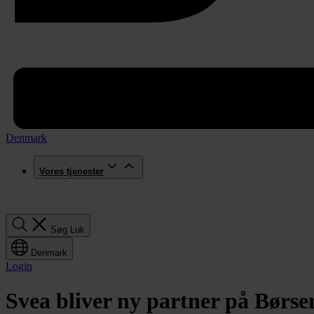
Denmark
Vores tjenester
Søg
Søg
Luk
Denmark
Login
Svea bliver ny partner på Børse