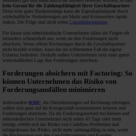
besonders gut und stabil durch die Banken bewertet wurden, ist dies
kein Garant für die Zahlungsfähigkeit Ihrer Geschäftspartner
.
Denn trotz guter Bankenratings kann die Eigenkapitalquote durch
wirtschaftliche Veränderungen am Markt und Krisenzeiten rapide
sinken. Die Folge sind nicht selten
Liquiditätsengpässe
.
Für kleine und mittelständische Unternehmen fallen die Folgen oft
besonders schmerzhaft aus, wenn sie ihre Forderungen nicht
absichern. Wenn offene Rechnungen durch die Geschäftspartner
nicht bezahlt werden, kann das im schlimmsten Fall die eigene
Existenz bedrohen. Deshalb sollten Unternehmen trotz einer guten
wirtschaftlichen Lage ihre Forderungen absichern.
Forderungen absichern mit Factoring: So
können Unternehmen das Risiko von
Forderungsausfällen minimieren
Insbesondere
KMU
, die Dienstleistungen auf Rechnung erbringen,
sollten sich ganz auf ihr Kerngeschäft konzentrieren können und
Forderungen absichern. Da die Forderungslaufzeit bei kleinen und
mitteständischen Unternehmen nicht selten 45 Tage oder mehr
beträgt, erhöht sich das Risiko von Cashflow-Problemen und
infolgedessen das Risiko, nicht mehr zahlungsfähig zu sein, wenn
die Rechnungen von den Geschäftspartnern und Kunden